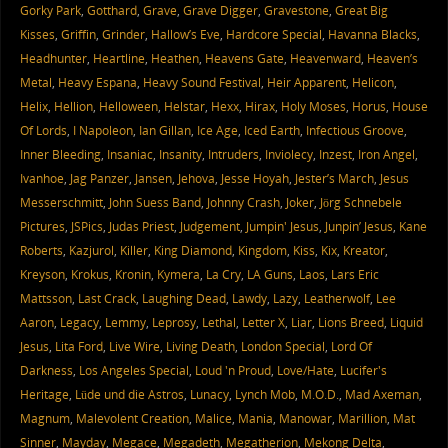
Gorky Park
,
Gotthard
,
Grave
,
Grave Digger
,
Gravestone
,
Great Big
Kisses
,
Griffin
,
Grinder
,
Hallow’s Eve
,
Hardcore Special
,
Havanna Blacks
,
Headhunter
,
Heartline
,
Heathen
,
Heavens Gate
,
Heavenward
,
Heaven’s
Metal
,
Heavy Espana
,
Heavy Sound Festival
,
Heir Apparent
,
Helicon
,
Helix
,
Hellion
,
Helloween
,
Helstar
,
Hexx
,
Hirax
,
Holy Moses
,
Horus
,
House
Of Lords
,
I Napoleon
,
Ian Gillan
,
Ice Age
,
Iced Earth
,
Infectious Groove
,
Inner Bleeding
,
Insaniac
,
Insanity
,
Intruders
,
Inviolecy
,
Inzest
,
Iron Angel
,
Ivanhoe
,
Jag Panzer
,
Jansen
,
Jehova
,
Jesse Hoyah
,
Jester’s March
,
Jesus
Messerschmitt
,
John Suess Band
,
Johnny Crash
,
Joker
,
Jörg Schnebele
Pictures
,
JSPics
,
Judas Priest
,
Judgement
,
Jumpin' Jesus
,
Junpin’ Jesus
,
Kane
Roberts
,
Kazjurol
,
Killer
,
King Diamond
,
Kingdom
,
Kiss
,
Kix
,
Kreator
,
Kreyson
,
Krokus
,
Kronin
,
Kymera
,
La Cry
,
LA Guns
,
Laos
,
Lars Eric
Mattsson
,
Last Crack
,
Laughing Dead
,
Lawdy
,
Lazy
,
Leatherwolf
,
Lee
Aaron
,
Legacy
,
Lemmy
,
Leprosy
,
Lethal
,
Letter X
,
Liar
,
Lions Breed
,
Liquid
Jesus
,
Lita Ford
,
Live Wire
,
Living Death
,
London Special
,
Lord Of
Darkness
,
Los Angeles Special
,
Loud 'n Proud
,
Love/Hate
,
Lucifer's
Heritage
,
Lüde und die Astros
,
Lunacy
,
Lynch Mob
,
M.O.D.
,
Mad Axeman
,
Magnum
,
Malevolent Creation
,
Malice
,
Mania
,
Manowar
,
Marillion
,
Mat
Sinner
,
Mayday
,
Megace
,
Megadeth
,
Megatherion
,
Mekong Delta
,