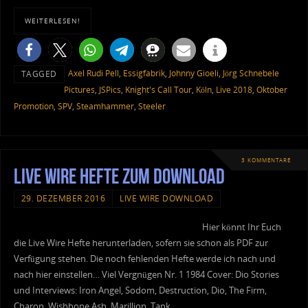
WEITERLESEN!
Axel Rudi Pell
,
Essigfabrik
,
Johnny Gioeli
,
Jörg Schnebele
TAGGED
Pictures
,
JSPics
,
Knight's Call Tour
,
Köln
,
Live 2018
,
Oktober
Promotion
,
SPV
,
Steamhammer
,
Steeler
3 KOMMENTARE
Live Wire Hefte zum Download
29. DEZEMBER 2016
LIVE WIRE DOWNLOAD
Hier könnt Ihr Euch
die Live Wire Hefte herunterladen, sofern sie schon als PDF zur
Verfügung stehen. Die noch fehlenden Hefte werde ich nach und
nach hier einstellen… Viel Vergnügen Nr. 1 1984 Cover: Dio Stories
und Interviews: Iron Angel, Sodom, Destruction, Dio, The Firm,
Charon, Wishbone Ash, Marillion, Tank,