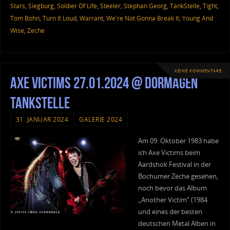
Stars
,
Siegburg
,
Soldier Of Life
,
Steeler
,
Stephan Georg
,
TankStelle
,
Tight
,
Tom Bohn
,
Turn It Loud
,
Warrant
,
We're Not Gonna Break It
,
Young And
Wise
,
Zeche
KEINE KOMMENTARE
Axe Victims 27.01.2024 @ Dormagen
Tankstelle
31. JANUAR 2024
GALERIE 2024
Am 09. Oktober 1983 habe
ich Axe Victims beim
Aardshok Festival in der
Bochumer Zeche gesehen,
noch bevor das Album
„Another Victim“ (1984
und eines der besten
deutschen Metal Alben in