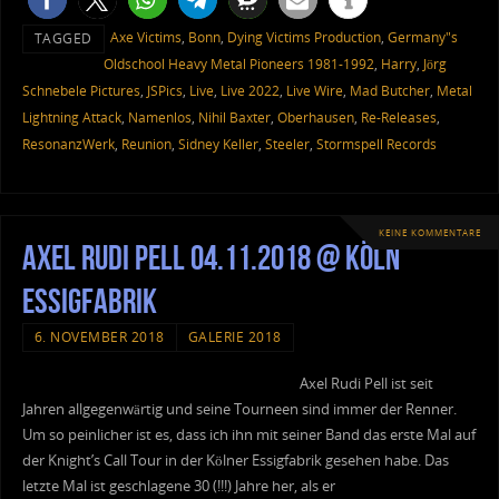
Axe Victims
,
Bonn
,
Dying Victims Production
,
Germany"s
TAGGED
Oldschool Heavy Metal Pioneers 1981-1992
,
Harry
,
Jörg
Schnebele Pictures
,
JSPics
,
Live
,
Live 2022
,
Live Wire
,
Mad Butcher
,
Metal
Lightning Attack
,
Namenlos
,
Nihil Baxter
,
Oberhausen
,
Re-Releases
,
ResonanzWerk
,
Reunion
,
Sidney Keller
,
Steeler
,
Stormspell Records
KEINE KOMMENTARE
Axel Rudi Pell 04.11.2018 @ Köln
Essigfabrik
6. NOVEMBER 2018
GALERIE 2018
Axel Rudi Pell ist seit
Jahren allgegenwärtig und seine Tourneen sind immer der Renner.
Um so peinlicher ist es, dass ich ihn mit seiner Band das erste Mal auf
der Knight’s Call Tour in der Kölner Essigfabrik gesehen habe. Das
letzte Mal ist geschlagene 30 (!!!) Jahre her, als er