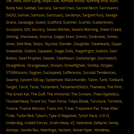
Silk
,
Roxx
,
Roxx Gang
,
Royal Oak
,
Rumble Militia
,
Running Wild
,
Rush
,
Rusty Nail
,
Sabbat
,
Saccara
,
Sacred Chao
,
Sacred Reich
,
Sacrosanct
,
SADO
,
Saman
,
Samson
,
Sanctuary
,
Sardonyx
,
Sargant Fury
,
Savage
Grace
,
Savatage
,
Saxon
,
Scafford
,
Scanner
,
Scarlet
,
Scatterbrain
,
Scorpions
,
SDI
,
Secrecy
,
Seven Wishes
,
Severe Warning
,
Sheer Creed
,
Shining
,
Shortwave
,
Shurica
,
Sieges Even
,
Simms
,
Sindrome
,
Sinner
,
Siren
,
Skid Row
,
Skitzo
,
Skyclad
,
Slander
,
Slaughter
,
Slawheads
,
Slayer
,
Snakebite
,
Sodom
,
Squealer
,
Stage Dolls
,
Stagefright
,
Stallion
,
Stan
Bolton
,
Steel Prophet
,
Steeler
,
Steelheart
,
Stonehenge
,
Stormwitch
,
Straightline
,
Strangeways
,
Stream
,
Streetfighter
,
Stretta
,
Stryper
,
STS8Mission
,
Stygian
,
Suckspeed
,
Sufference
,
Suicidal Tendencies
,
Swamp
,
System DEcay
,
Systematic Massmurder
,
Talon
,
Tank
,
Tankard
,
Target
,
Tarot
,
Tesla
,
Testament
,
TestamentSkitzo
,
Thanatos
,
The Firm
,
The Great Kat
,
The Guff
,
The Immortal
,
The Scream
,
Thee Hypnotics
,
Thunderhead
,
Tirant Sin
,
Titan Force
,
Tokyo Blade
,
Torchure
,
Torment
,
Trance
,
Trance Mission
,
Trans Am
,
Treat
,
Treponem Pal
,
Tribe After
Tribe
,
Turbo Red
,
Tyburn
,
Type O Negative
,
Tyran’ Pace
,
U.D.O.
,
Underdog
,
United Forces
,
Uriah Heep
,
V2
,
Valentine
,
Valkyrie
,
Vamp
,
Vampyr
,
Vanilla Rex
,
Vebrifuge
,
Vectom
,
Velvet Viper
,
Vendetta
,