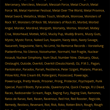
Mercenary
,
Merciless
,
Messiah
,
Messiah Force
,
Metal Church
,
Metal
Force '86
,
Metal Hammer Festival
,
Metal Over The World
,
Metal Province
,
Metal Sword
,
Metallica
,
Midas Touch
,
Mindfunk
,
Monroxe
,
Monsters of
Rock '87
,
Monsters Of Rock '88
,
Monsters of Rock 85
,
Morbid
,
Morbid
Angel
,
Mordor
,
Mordred
,
Morgoth
,
Mortality
,
Mortox
,
Moshall
,
Mötley
Crüe
,
Motörhead
,
Mottek
,
MSG
,
Mucky Pup
,
Muddy Brains
,
Musty Guts
,
Mystic
,
Mystic Force
,
Naked Sun
,
Napalm
,
Nasty Idols
,
Nasty Savage
,
Nazareth
,
Negazoine
,
Nero
,
No Limit
,
No Remorse Records – Vorstellung
Plattenfirma
,
No Silence
,
Noisehunter
,
Normahl
,
Not Fragile
,
Nuclear
Assault
,
Nuclear Simphony
,
Num Skull
,
Number Nine
,
Obituary
,
Obus
,
Onslaught
,
Outside
,
Overkill
,
Overkill (Deutschland)
,
Oz
,
P.M.S.
,
Pagan
,
Pantokrator
,
Paradox
,
Pariah
,
Pestilence
,
Peter Szigeti
,
Phalanx
,
Pharao
,
Pillow Killz
,
Pink Cream 69
,
Poltergeist
,
Possessed
,
Powerage
,
Powersurge
,
Pretty Maids
,
Prisoner
,
Prong
,
Protector
,
Psychopath
,
Punk
Special
,
Puss'n'Boots
,
Pyracanda
,
Queensryche
,
Quick Change
,
R.U.Dead
,
Races
,
Radiosender Scream
,
Rage
,
Raging Fury
,
Raging Slab
,
Ramones
,
Ratos de Rarao
,
Ratt
,
Raven
,
Ravenous
,
Red Hot
,
Red Rooster
,
Regicide
,
Remedy
,
Restless
,
Revenant
,
Riot
,
Risk
,
Roko
,
Rotten Bitch
,
Rough
,
Rough