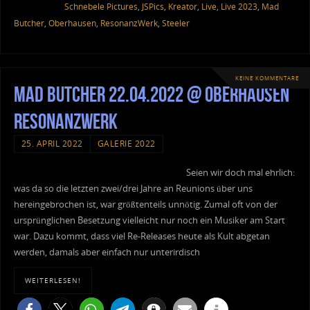
Schnebele Pictures
,
JSPics
,
Kreator
,
Live
,
Live 2023
,
Mad
Butcher
,
Oberhausen
,
ResonanzWerk
,
Steeler
KEINE KOMMENTARE
Mad Butcher 22.04.2022 @ Oberhausen
Resonanzwerk
25. APRIL 2022
GALERIE 2022
Seien wir doch mal ehrlich:
was da so die letzten zwei/drei Jahre an Reunions über uns
hereingebrochen ist, war größtenteils unnötig. Zumal oft von der
ursprünglichen Besetzung vielleicht nur noch ein Musiker am Start
war. Dazu kommt, dass viel Re-Releases heute als Kult abgetan
werden, damals aber einfach nur unterirdisch
WEITERLESEN!