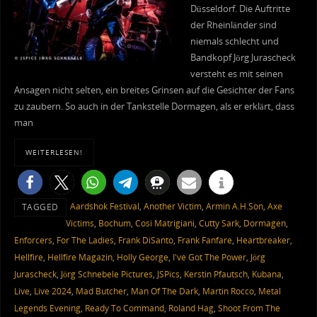
Düsseldorf. Die Auftritte
der Rheinländer sind
niemals schlecht und
Bandkopf Jörg Jurascheck
versteht es mit seinen
Ansagen nicht selten, ein breites Grinsen auf die Gesichter der Fans
zu zaubern. So auch in der Tankstelle Dormagen, als er erklärt, dass
man
WEITERLESEN!
Aardshok Festival
,
Another Victim
,
Armin A.H.Son
,
Axe
TAGGED
Victims
,
Bochum
,
Cosi Matrigiani
,
Cutty Sark
,
Dormagen
,
Enforcers
,
For The Ladies
,
Frank DiSanto
,
Frank Fanfare
,
Heartbreaker
,
Hellfire
,
Hellfire Magazin
,
Holly George
,
I've Got The Power
,
Jörg
Jurascheck
,
Jörg Schnebele Pictures
,
JSPics
,
Kerstin Pfautsch
,
Kubana
,
Live
,
Live 2024
,
Mad Butcher
,
Man Of The Dark
,
Martin Rocco
,
Metal
Legends Evening
,
Ready To Command
,
Roland Hag
,
Shoot From The