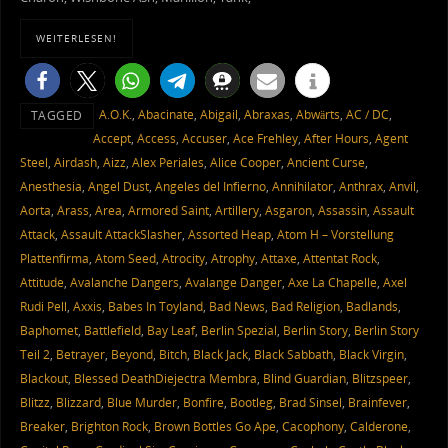
WEITERLESEN!
A.O.K.
,
Abacinate
,
Abigail
,
Abraxas
,
Abwärts
,
AC / DC
,
TAGGED
Accept
,
Access
,
Accuser
,
Ace Frehley
,
After Hours
,
Agent
Steel
,
Airdash
,
Aizz
,
Alex Periales
,
Alice Cooper
,
Ancient Curse
,
Anesthesia
,
Angel Dust
,
Angeles del Infierno
,
Annihilator
,
Anthrax
,
Anvil
,
Aorta
,
Arass
,
Area
,
Armored Saint
,
Artillery
,
Asgaron
,
Assassin
,
Assault
Attack
,
Assault AttackSlasher
,
Assorted Heap
,
Atom H – Vorstellung
Plattenfirma
,
Atom Seed
,
Atrocity
,
Atrophy
,
Attaxe
,
Attentat Rock
,
Attitude
,
Avalanche Dangers
,
Avalange Danger
,
Axe La Chapelle
,
Axel
Rudi Pell
,
Axxis
,
Babes In Toyland
,
Bad News
,
Bad Religion
,
Badlands
,
Baphomet
,
Battlefield
,
Bay Leaf
,
Berlin Spezial
,
Berlin Story
,
Berlin Story
Teil 2
,
Betrayer
,
Beyond
,
Bitch
,
Black Jack
,
Black Sabbath
,
Black Virgin
,
Blackout
,
Blessed DeathDiejectra Membra
,
Blind Guardian
,
Blitzspeer
,
Blitzz
,
Blizzard
,
Blue Murder
,
Bonfire
,
Bootleg
,
Brad Sinsel
,
Brainfever
,
Breaker
,
Brighton Rock
,
Brown Bottles Go Ape
,
Cacophony
,
Calderone
,