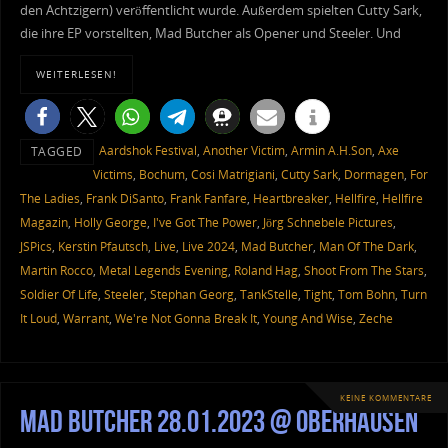
den Achtzigern) veröffentlicht wurde. Außerdem spielten Cutty Sark,
die ihre EP vorstellten, Mad Butcher als Opener und Steeler. Und
WEITERLESEN!
Aardshok Festival
,
Another Victim
,
Armin A.H.Son
,
Axe
TAGGED
Victims
,
Bochum
,
Cosi Matrigiani
,
Cutty Sark
,
Dormagen
,
For
The Ladies
,
Frank DiSanto
,
Frank Fanfare
,
Heartbreaker
,
Hellfire
,
Hellfire
Magazin
,
Holly George
,
I've Got The Power
,
Jörg Schnebele Pictures
,
JSPics
,
Kerstin Pfautsch
,
Live
,
Live 2024
,
Mad Butcher
,
Man Of The Dark
,
Martin Rocco
,
Metal Legends Evening
,
Roland Hag
,
Shoot From The Stars
,
Soldier Of Life
,
Steeler
,
Stephan Georg
,
TankStelle
,
Tight
,
Tom Bohn
,
Turn
It Loud
,
Warrant
,
We're Not Gonna Break It
,
Young And Wise
,
Zeche
KEINE KOMMENTARE
Mad Butcher 28.01.2023 @ Oberhausen