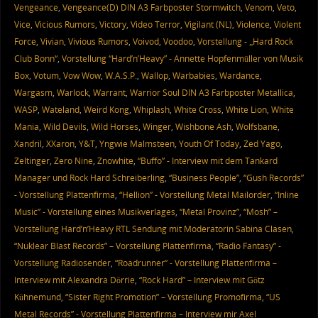
Vengeance
,
Vengeance(D) DIN A3 Farbposter Stormwitch
,
Venom
,
Veto
,
Vice
,
Vicious Rumors
,
Victory
,
Video Terror
,
Vigilant (NL)
,
Violence
,
Violent
Force
,
Vivian
,
Vivious Rumors
,
Voivod
,
Voodoo
,
Vorstellung - „Hard Rock
Club Bonn“
,
Vorstellung “Hard’n’Heavy” - Annette Hopfenmüller von Musik
Box
,
Votum
,
Vow Wow
,
W.A.S.P.
,
Wallop
,
Warbabies
,
Wardance
,
Wargasm
,
Warlock
,
Warrant
,
Warrior Soul DIN A3 Farbposter Metallica
,
WASP
,
Wateland
,
Weird Kong
,
Whiplash
,
White Cross
,
White Lion
,
White
Mania
,
Wild Devils
,
Wild Horses
,
Winger
,
Wishbone Ash
,
Wolfsbane
,
Xandril
,
XXaron
,
Y&T
,
Yngwie Malmsteen
,
Youth Of Today
,
Zed Yago
,
Zeltinger
,
Zero Nine
,
Znowhite
,
“Buffo” - Interview mit dem Tankard
Manager und Rock Hard Schreiberling
,
“Business People”
,
“Gush Records”
- Vorstellung Plattenfirma
,
“Hellion” - Vorstellung Metal Mailorder
,
“Inline
Music” - Vorstellung eines Musikverlages
,
“Metal Provinz”
,
“Mosh” –
Vorstellung Hard’n’Heavy RTL Sendung mit Moderatorin Sabina Clasen
,
“Nuklear Blast Records” – Vorstellung Plattenfirma
,
“Radio Fantasy” -
Vorstellung Radiosender
,
“Roadrunner” - Vorstellung Plattenfirma –
Interview mit Alexandra Dörrie
,
“Rock Hard” – Interview mit Götz
Kühnemund
,
“Sister Right Promotion” – Vorstellung Promofirma
,
“US
Metal Records” - Vorstellung Plattenfirma – Interview mir Axel