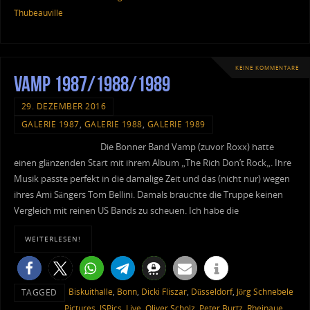
Thubeauville
KEINE KOMMENTARE
Vamp 1987/1988/1989
29. DEZEMBER 2016
GALERIE 1987
,
GALERIE 1988
,
GALERIE 1989
Die Bonner Band Vamp (zuvor Roxx) hatte
einen glänzenden Start mit ihrem Album „The Rich Don’t Rock„. Ihre
Musik passte perfekt in die damalige Zeit und das (nicht nur) wegen
ihres Ami Sängers Tom Bellini. Damals brauchte die Truppe keinen
Vergleich mit reinen US Bands zu scheuen. Ich habe die
WEITERLESEN!
Biskuithalle
,
Bonn
,
Dicki Fliszar
,
Düsseldorf
,
Jörg Schnebele
TAGGED
Pictures
,
JSPics
,
Live
,
Oliver Scholz
,
Peter Burtz
,
Rheinaue
,