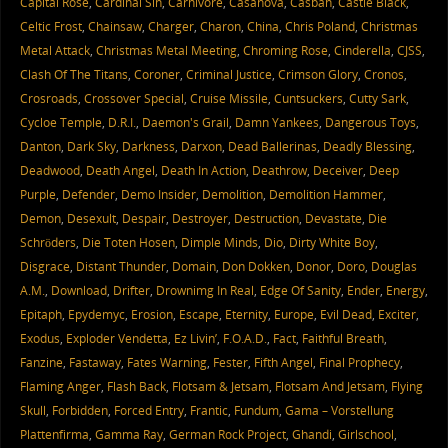
Capital Rose
,
Cardinal Sin
,
Carnivore
,
Casanova
,
Casbah
,
Castle Black
,
Celtic Frost
,
Chainsaw
,
Charger
,
Charon
,
China
,
Chris Poland
,
Christmas
Metal Attack
,
Christmas Metal Meeting
,
Chroming Rose
,
Cinderella
,
CJSS
,
Clash Of The Titans
,
Coroner
,
Criminal Justice
,
Crimson Glory
,
Cronos
,
Crosroads
,
Crossover Special
,
Cruise Missile
,
Cuntsuckers
,
Cutty Sark
,
Cycloe Temple
,
D.R.I.
,
Daemon's Grail
,
Damn Yankees
,
Dangerous Toys
,
Danton
,
Dark Sky
,
Darkness
,
Darxon
,
Dead Ballerinas
,
Deadly Blessing
,
Deadwood
,
Death Angel
,
Death In Action
,
Deathrow
,
Deceiver
,
Deep
Purple
,
Defender
,
Demo Insider
,
Demolition
,
Demolition Hammer
,
Demon
,
Desexult
,
Despair
,
Destroyer
,
Destruction
,
Devastate
,
Die
Schröders
,
Die Toten Hosen
,
Dimple Minds
,
Dio
,
Dirty White Boy
,
Disgrace
,
Distant Thunder
,
Domain
,
Don Dokken
,
Donor
,
Doro
,
Douglas
A.M.
,
Download
,
Drifter
,
Drownimg In Real
,
Edge Of Sanity
,
Ender
,
Energy
,
Epitaph
,
Epydemyc
,
Erosion
,
Escape
,
Eternity
,
Europe
,
Evil Dead
,
Exciter
,
Exodus
,
Exploder Vendetta
,
Ez Livin’
,
F.O.A.D.
,
Fact
,
Faithful Breath
,
Fanzine
,
Fastaway
,
Fates Warning
,
Fester
,
Fifth Angel
,
Final Prophecy
,
Flaming Anger
,
Flash Back
,
Flotsam & Jetsam
,
Flotsam And Jetsam
,
Flying
Skull
,
Forbidden
,
Forced Entry
,
Frantic
,
Fundum
,
Gama – Vorstellung
Plattenfirma
,
Gamma Ray
,
German Rock Project
,
Ghandi
,
Girlschool
,