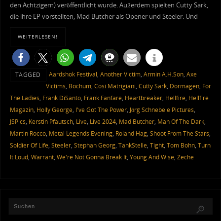
den Achtzigern) veröffentlicht wurde. Außerdem spielten Cutty Sark,
die ihre EP vorstellten, Mad Butcher als Opener und Steeler. Und
WEITERLESEN!
Aardshok Festival
,
Another Victim
,
Armin A.H.Son
,
Axe
TAGGED
Victims
,
Bochum
,
Cosi Matrigiani
,
Cutty Sark
,
Dormagen
,
For
The Ladies
,
Frank DiSanto
,
Frank Fanfare
,
Heartbreaker
,
Hellfire
,
Hellfire
Magazin
,
Holly George
,
I've Got The Power
,
Jörg Schnebele Pictures
,
JSPics
,
Kerstin Pfautsch
,
Live
,
Live 2024
,
Mad Butcher
,
Man Of The Dark
,
Martin Rocco
,
Metal Legends Evening
,
Roland Hag
,
Shoot From The Stars
,
Soldier Of Life
,
Steeler
,
Stephan Georg
,
TankStelle
,
Tight
,
Tom Bohn
,
Turn
It Loud
,
Warrant
,
We're Not Gonna Break It
,
Young And Wise
,
Zeche