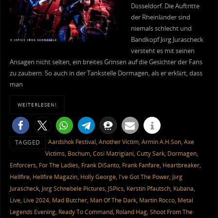
Düsseldorf. Die Auftritte
der Rheinländer sind
niemals schlecht und
Bandkopf Jörg Jurascheck
versteht es mit seinen
Ansagen nicht selten, ein breites Grinsen auf die Gesichter der Fans
zu zaubern. So auch in der Tankstelle Dormagen, als er erklärt, dass
man
WEITERLESEN!
Aardshok Festival
,
Another Victim
,
Armin A.H.Son
,
Axe
TAGGED
Victims
,
Bochum
,
Cosi Matrigiani
,
Cutty Sark
,
Dormagen
,
Enforcers
,
For The Ladies
,
Frank DiSanto
,
Frank Fanfare
,
Heartbreaker
,
Hellfire
,
Hellfire Magazin
,
Holly George
,
I've Got The Power
,
Jörg
Jurascheck
,
Jörg Schnebele Pictures
,
JSPics
,
Kerstin Pfautsch
,
Kubana
,
Live
,
Live 2024
,
Mad Butcher
,
Man Of The Dark
,
Martin Rocco
,
Metal
Legends Evening
,
Ready To Command
,
Roland Hag
,
Shoot From The