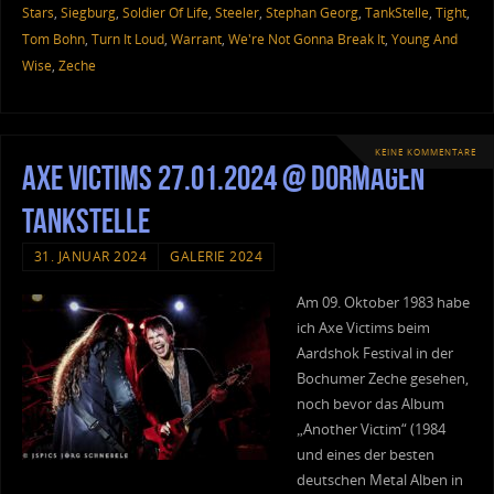
Stars
,
Siegburg
,
Soldier Of Life
,
Steeler
,
Stephan Georg
,
TankStelle
,
Tight
,
Tom Bohn
,
Turn It Loud
,
Warrant
,
We're Not Gonna Break It
,
Young And
Wise
,
Zeche
KEINE KOMMENTARE
Axe Victims 27.01.2024 @ Dormagen
Tankstelle
31. JANUAR 2024
GALERIE 2024
Am 09. Oktober 1983 habe
ich Axe Victims beim
Aardshok Festival in der
Bochumer Zeche gesehen,
noch bevor das Album
„Another Victim“ (1984
und eines der besten
deutschen Metal Alben in