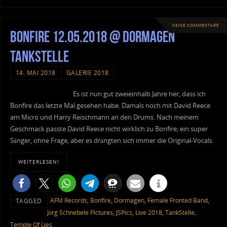
KEINE KOMMENTARE
Bonfire 12.05.2018 @ Dormagen
TankStelle
14. MAI 2018
GALERIE 2018
Es ist nun gut zweieinhalb Jahre her, dass ich
Bonfire das letzte Mal gesehen habe. Damals noch mit David Reece
am Micro und Harry Reischmann an den Drums. Nach meinem
Geschmack passte David Reece nicht wirklich zu Bonfire; ein super
Sänger, ohne Frage, aber es drängten sich immer die Original-Vocals
WEITERLESEN!
AFM Records
,
Bonfire
,
Dormagen
,
Female Fronted Band
,
TAGGED
Jörg Schnebele Pictures
,
JSPics
,
Live 2018
,
TankStelle
,
Temple Of Lies