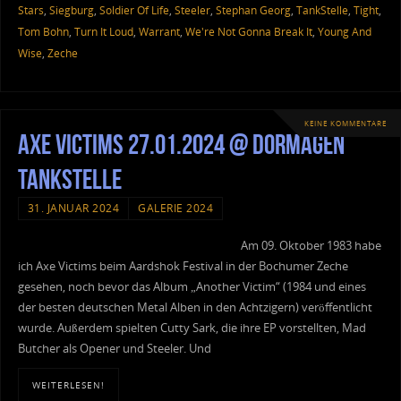
Stars
,
Siegburg
,
Soldier Of Life
,
Steeler
,
Stephan Georg
,
TankStelle
,
Tight
,
Tom Bohn
,
Turn It Loud
,
Warrant
,
We're Not Gonna Break It
,
Young And
Wise
,
Zeche
KEINE KOMMENTARE
Axe Victims 27.01.2024 @ Dormagen
Tankstelle
31. JANUAR 2024
GALERIE 2024
Am 09. Oktober 1983 habe
ich Axe Victims beim Aardshok Festival in der Bochumer Zeche
gesehen, noch bevor das Album „Another Victim“ (1984 und eines
der besten deutschen Metal Alben in den Achtzigern) veröffentlicht
wurde. Außerdem spielten Cutty Sark, die ihre EP vorstellten, Mad
Butcher als Opener und Steeler. Und
WEITERLESEN!