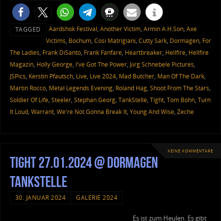
Aardshok Festival
,
Another Victim
,
Armin A.H.Son
,
Axe
TAGGED
Victims
,
Bochum
,
Cosi Matrigiani
,
Cutty Sark
,
Dormagen
,
For
The Ladies
,
Frank DiSanto
,
Frank Fanfare
,
Heartbreaker
,
Hellfire
,
Hellfire
Magazin
,
Holly George
,
I've Got The Power
,
Jörg Schnebele Pictures
,
JSPics
,
Kerstin Pfautsch
,
Live
,
Live 2024
,
Mad Butcher
,
Man Of The Dark
,
Martin Rocco
,
Metal Legends Evening
,
Roland Hag
,
Shoot From The Stars
,
Soldier Of Life
,
Steeler
,
Stephan Georg
,
TankStelle
,
Tight
,
Tom Bohn
,
Turn
It Loud
,
Warrant
,
We're Not Gonna Break It
,
Young And Wise
,
Zeche
KEINE KOMMENTARE
Tight 27.01.2024 @ Dormagen
Tankstelle
30. JANUAR 2024
GALERIE 2024
Es ist zum Heulen. Es gibt