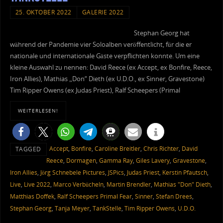
25. OKTOBER 2022
GALERIE 2022
Stephan Georg hat
während der Pandemie vier Soloalben veröffentlicht, für die er
nationale und internationale Gäste verpflichten konnte. Um eine
kleine Auswahl zu nennen: David Reece (ex Accept, ex Bonfire, Reece,
Iron Allies), Mathias „Don“ Dieth (ex U.D.O., ex Sinner, Gravestone)
Tim Ripper Owens (ex Judas Priest), Ralf Scheepers (Primal
WEITERLESEN!
Accept
,
Bonfire
,
Caroline Breitler
,
Chris Richter
,
David
TAGGED
Reece
,
Dormagen
,
Gamma Ray
,
Giles Lavery
,
Gravestone
,
Iron Allies
,
Jörg Schnebele Pictures
,
JSPics
,
Judas Priest
,
Kerstin Pfautsch
,
Live
,
Live 2022
,
Marco Verbücheln
,
Martin Brendler
,
Mathias "Don" Dieth
,
Matthias Doffek
,
Ralf Scheepers Primal Fear
,
Sinner
,
Stefan Drees
,
Stephan Georg
,
Tanja Meyer
,
TankStelle
,
Tim Ripper Owens
,
U.D.O.