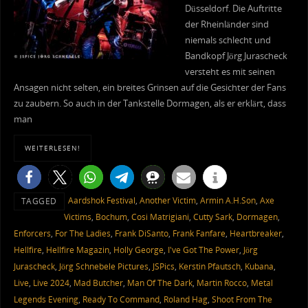
Düsseldorf. Die Auftritte
der Rheinländer sind
niemals schlecht und
Bandkopf Jörg Jurascheck
versteht es mit seinen
Ansagen nicht selten, ein breites Grinsen auf die Gesichter der Fans
zu zaubern. So auch in der Tankstelle Dormagen, als er erklärt, dass
man
WEITERLESEN!
Aardshok Festival
,
Another Victim
,
Armin A.H.Son
,
Axe
TAGGED
Victims
,
Bochum
,
Cosi Matrigiani
,
Cutty Sark
,
Dormagen
,
Enforcers
,
For The Ladies
,
Frank DiSanto
,
Frank Fanfare
,
Heartbreaker
,
Hellfire
,
Hellfire Magazin
,
Holly George
,
I've Got The Power
,
Jörg
Jurascheck
,
Jörg Schnebele Pictures
,
JSPics
,
Kerstin Pfautsch
,
Kubana
,
Live
,
Live 2024
,
Mad Butcher
,
Man Of The Dark
,
Martin Rocco
,
Metal
Legends Evening
,
Ready To Command
,
Roland Hag
,
Shoot From The