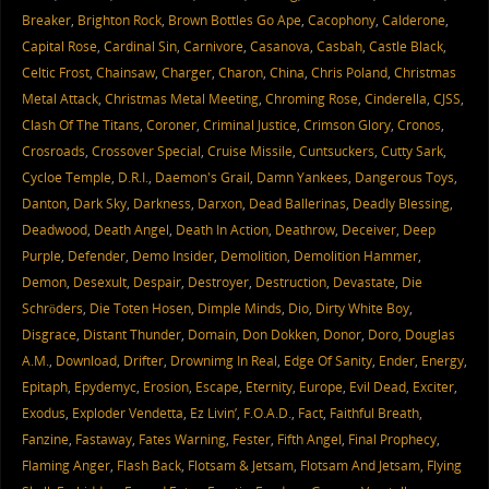
Breaker
,
Brighton Rock
,
Brown Bottles Go Ape
,
Cacophony
,
Calderone
,
Capital Rose
,
Cardinal Sin
,
Carnivore
,
Casanova
,
Casbah
,
Castle Black
,
Celtic Frost
,
Chainsaw
,
Charger
,
Charon
,
China
,
Chris Poland
,
Christmas
Metal Attack
,
Christmas Metal Meeting
,
Chroming Rose
,
Cinderella
,
CJSS
,
Clash Of The Titans
,
Coroner
,
Criminal Justice
,
Crimson Glory
,
Cronos
,
Crosroads
,
Crossover Special
,
Cruise Missile
,
Cuntsuckers
,
Cutty Sark
,
Cycloe Temple
,
D.R.I.
,
Daemon's Grail
,
Damn Yankees
,
Dangerous Toys
,
Danton
,
Dark Sky
,
Darkness
,
Darxon
,
Dead Ballerinas
,
Deadly Blessing
,
Deadwood
,
Death Angel
,
Death In Action
,
Deathrow
,
Deceiver
,
Deep
Purple
,
Defender
,
Demo Insider
,
Demolition
,
Demolition Hammer
,
Demon
,
Desexult
,
Despair
,
Destroyer
,
Destruction
,
Devastate
,
Die
Schröders
,
Die Toten Hosen
,
Dimple Minds
,
Dio
,
Dirty White Boy
,
Disgrace
,
Distant Thunder
,
Domain
,
Don Dokken
,
Donor
,
Doro
,
Douglas
A.M.
,
Download
,
Drifter
,
Drownimg In Real
,
Edge Of Sanity
,
Ender
,
Energy
,
Epitaph
,
Epydemyc
,
Erosion
,
Escape
,
Eternity
,
Europe
,
Evil Dead
,
Exciter
,
Exodus
,
Exploder Vendetta
,
Ez Livin’
,
F.O.A.D.
,
Fact
,
Faithful Breath
,
Fanzine
,
Fastaway
,
Fates Warning
,
Fester
,
Fifth Angel
,
Final Prophecy
,
Flaming Anger
,
Flash Back
,
Flotsam & Jetsam
,
Flotsam And Jetsam
,
Flying