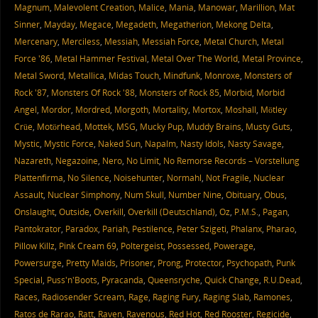
Magnum
,
Malevolent Creation
,
Malice
,
Mania
,
Manowar
,
Marillion
,
Mat
Sinner
,
Mayday
,
Megace
,
Megadeth
,
Megatherion
,
Mekong Delta
,
Mercenary
,
Merciless
,
Messiah
,
Messiah Force
,
Metal Church
,
Metal
Force '86
,
Metal Hammer Festival
,
Metal Over The World
,
Metal Province
,
Metal Sword
,
Metallica
,
Midas Touch
,
Mindfunk
,
Monroxe
,
Monsters of
Rock '87
,
Monsters Of Rock '88
,
Monsters of Rock 85
,
Morbid
,
Morbid
Angel
,
Mordor
,
Mordred
,
Morgoth
,
Mortality
,
Mortox
,
Moshall
,
Mötley
Crüe
,
Motörhead
,
Mottek
,
MSG
,
Mucky Pup
,
Muddy Brains
,
Musty Guts
,
Mystic
,
Mystic Force
,
Naked Sun
,
Napalm
,
Nasty Idols
,
Nasty Savage
,
Nazareth
,
Negazoine
,
Nero
,
No Limit
,
No Remorse Records – Vorstellung
Plattenfirma
,
No Silence
,
Noisehunter
,
Normahl
,
Not Fragile
,
Nuclear
Assault
,
Nuclear Simphony
,
Num Skull
,
Number Nine
,
Obituary
,
Obus
,
Onslaught
,
Outside
,
Overkill
,
Overkill (Deutschland)
,
Oz
,
P.M.S.
,
Pagan
,
Pantokrator
,
Paradox
,
Pariah
,
Pestilence
,
Peter Szigeti
,
Phalanx
,
Pharao
,
Pillow Killz
,
Pink Cream 69
,
Poltergeist
,
Possessed
,
Powerage
,
Powersurge
,
Pretty Maids
,
Prisoner
,
Prong
,
Protector
,
Psychopath
,
Punk
Special
,
Puss'n'Boots
,
Pyracanda
,
Queensryche
,
Quick Change
,
R.U.Dead
,
Races
,
Radiosender Scream
,
Rage
,
Raging Fury
,
Raging Slab
,
Ramones
,
Ratos de Rarao
,
Ratt
,
Raven
,
Ravenous
,
Red Hot
,
Red Rooster
,
Regicide
,