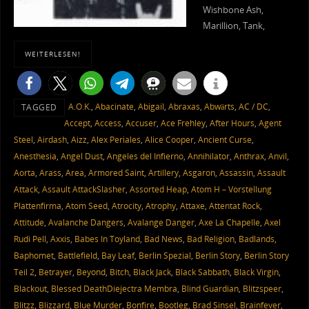
Wishbone Ash,
Marillion, Tank,
WEITERLESEN!
A.O.K.
,
Abacinate
,
Abigail
,
Abraxas
,
Abwärts
,
AC / DC
,
TAGGED
Accept
,
Access
,
Accuser
,
Ace Frehley
,
After Hours
,
Agent
Steel
,
Airdash
,
Aizz
,
Alex Periales
,
Alice Cooper
,
Ancient Curse
,
Anesthesia
,
Angel Dust
,
Angeles del Infierno
,
Annihilator
,
Anthrax
,
Anvil
,
Aorta
,
Arass
,
Area
,
Armored Saint
,
Artillery
,
Asgaron
,
Assassin
,
Assault
Attack
,
Assault AttackSlasher
,
Assorted Heap
,
Atom H – Vorstellung
Plattenfirma
,
Atom Seed
,
Atrocity
,
Atrophy
,
Attaxe
,
Attentat Rock
,
Attitude
,
Avalanche Dangers
,
Avalange Danger
,
Axe La Chapelle
,
Axel
Rudi Pell
,
Axxis
,
Babes In Toyland
,
Bad News
,
Bad Religion
,
Badlands
,
Baphomet
,
Battlefield
,
Bay Leaf
,
Berlin Spezial
,
Berlin Story
,
Berlin Story
Teil 2
,
Betrayer
,
Beyond
,
Bitch
,
Black Jack
,
Black Sabbath
,
Black Virgin
,
Blackout
,
Blessed DeathDiejectra Membra
,
Blind Guardian
,
Blitzspeer
,
Blitzz
,
Blizzard
,
Blue Murder
,
Bonfire
,
Bootleg
,
Brad Sinsel
,
Brainfever
,