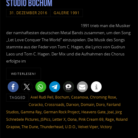
Studio Bochum
31. DEZEMBER 2016
GALERIE 1991
1991 trieb man die Musiker
der namhaftesten deutschen Metal Bands zusammen, um den Song
„Let Love Conquer The World“ einzuspielen. Die Musik des Songs
stammte aus der Feder von Tom C. Hagen, die Lyrics von Gudrun
Laos und Tom C. Hagen. Der Mix und die Aufnahmen des Chorus
erfolgte im
WEITERLESEN!
Axel Rudi Pell
,
Bochum
,
Casanova
,
Chroming Rose
,
TAGGED
Coracko
,
Crossroads
,
Darxon
,
Domain
,
Doro
,
Fairland
Studios
,
Gamma Ray
,
German Rock Project
,
Heavens Gate
,
Joal
,
Jörg
Schnebele Pictures
,
JSPics
,
Letter X
,
Oona
,
Pink Cream 69
,
Rage
,
Roland
Grapow
,
The Dune
,
Thunderhead
,
U.D.O.
,
Velvet Viper
,
Victory