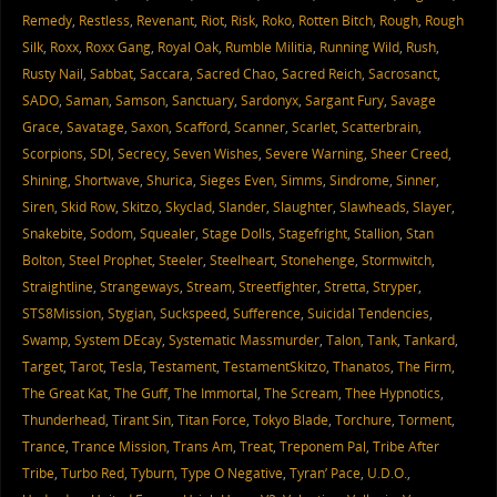
Remedy
,
Restless
,
Revenant
,
Riot
,
Risk
,
Roko
,
Rotten Bitch
,
Rough
,
Rough
Silk
,
Roxx
,
Roxx Gang
,
Royal Oak
,
Rumble Militia
,
Running Wild
,
Rush
,
Rusty Nail
,
Sabbat
,
Saccara
,
Sacred Chao
,
Sacred Reich
,
Sacrosanct
,
SADO
,
Saman
,
Samson
,
Sanctuary
,
Sardonyx
,
Sargant Fury
,
Savage
Grace
,
Savatage
,
Saxon
,
Scafford
,
Scanner
,
Scarlet
,
Scatterbrain
,
Scorpions
,
SDI
,
Secrecy
,
Seven Wishes
,
Severe Warning
,
Sheer Creed
,
Shining
,
Shortwave
,
Shurica
,
Sieges Even
,
Simms
,
Sindrome
,
Sinner
,
Siren
,
Skid Row
,
Skitzo
,
Skyclad
,
Slander
,
Slaughter
,
Slawheads
,
Slayer
,
Snakebite
,
Sodom
,
Squealer
,
Stage Dolls
,
Stagefright
,
Stallion
,
Stan
Bolton
,
Steel Prophet
,
Steeler
,
Steelheart
,
Stonehenge
,
Stormwitch
,
Straightline
,
Strangeways
,
Stream
,
Streetfighter
,
Stretta
,
Stryper
,
STS8Mission
,
Stygian
,
Suckspeed
,
Sufference
,
Suicidal Tendencies
,
Swamp
,
System DEcay
,
Systematic Massmurder
,
Talon
,
Tank
,
Tankard
,
Target
,
Tarot
,
Tesla
,
Testament
,
TestamentSkitzo
,
Thanatos
,
The Firm
,
The Great Kat
,
The Guff
,
The Immortal
,
The Scream
,
Thee Hypnotics
,
Thunderhead
,
Tirant Sin
,
Titan Force
,
Tokyo Blade
,
Torchure
,
Torment
,
Trance
,
Trance Mission
,
Trans Am
,
Treat
,
Treponem Pal
,
Tribe After
Tribe
,
Turbo Red
,
Tyburn
,
Type O Negative
,
Tyran’ Pace
,
U.D.O.
,