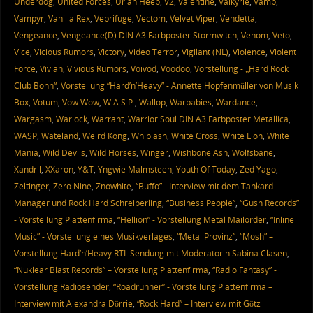
Underdog
,
United Forces
,
Uriah Heep
,
V2
,
Valentine
,
Valkyrie
,
Vamp
,
Vampyr
,
Vanilla Rex
,
Vebrifuge
,
Vectom
,
Velvet Viper
,
Vendetta
,
Vengeance
,
Vengeance(D) DIN A3 Farbposter Stormwitch
,
Venom
,
Veto
,
Vice
,
Vicious Rumors
,
Victory
,
Video Terror
,
Vigilant (NL)
,
Violence
,
Violent
Force
,
Vivian
,
Vivious Rumors
,
Voivod
,
Voodoo
,
Vorstellung - „Hard Rock
Club Bonn“
,
Vorstellung “Hard’n’Heavy” - Annette Hopfenmüller von Musik
Box
,
Votum
,
Vow Wow
,
W.A.S.P.
,
Wallop
,
Warbabies
,
Wardance
,
Wargasm
,
Warlock
,
Warrant
,
Warrior Soul DIN A3 Farbposter Metallica
,
WASP
,
Wateland
,
Weird Kong
,
Whiplash
,
White Cross
,
White Lion
,
White
Mania
,
Wild Devils
,
Wild Horses
,
Winger
,
Wishbone Ash
,
Wolfsbane
,
Xandril
,
XXaron
,
Y&T
,
Yngwie Malmsteen
,
Youth Of Today
,
Zed Yago
,
Zeltinger
,
Zero Nine
,
Znowhite
,
“Buffo” - Interview mit dem Tankard
Manager und Rock Hard Schreiberling
,
“Business People”
,
“Gush Records”
- Vorstellung Plattenfirma
,
“Hellion” - Vorstellung Metal Mailorder
,
“Inline
Music” - Vorstellung eines Musikverlages
,
“Metal Provinz”
,
“Mosh” –
Vorstellung Hard’n’Heavy RTL Sendung mit Moderatorin Sabina Clasen
,
“Nuklear Blast Records” – Vorstellung Plattenfirma
,
“Radio Fantasy” -
Vorstellung Radiosender
,
“Roadrunner” - Vorstellung Plattenfirma –
Interview mit Alexandra Dörrie
,
“Rock Hard” – Interview mit Götz