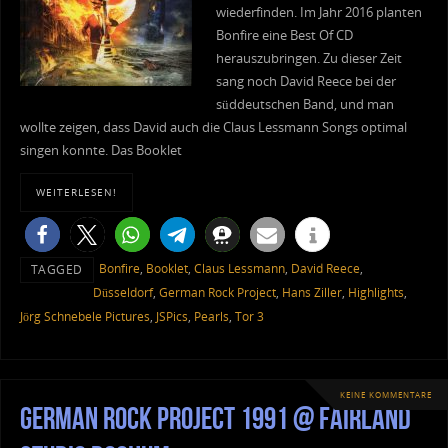
wiederfinden. Im Jahr 2016 planten
Bonfire eine Best Of CD
herauszubringen. Zu dieser Zeit
sang noch David Reece bei der
süddeutschen Band, und man
wollte zeigen, dass David auch die Claus Lessmann Songs optimal
singen konnte. Das Booklet
WEITERLESEN!
Bonfire
,
Booklet
,
Claus Lessmann
,
David Reece
,
TAGGED
Düsseldorf
,
German Rock Project
,
Hans Ziller
,
Highlights
,
Jörg Schnebele Pictures
,
JSPics
,
Pearls
,
Tor 3
KEINE KOMMENTARE
German Rock Project 1991 @ Fairland