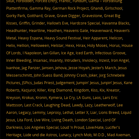
Skull
,
Forbidden
,
Forced Entry
,
Frantic
,
Fundum
,
Gama – Vorstellung
Plattenfirma
,
Gamma Ray
,
German Rock Project
,
Ghandi
,
Girlschool
,
Gorky Park
,
Gotthard
,
Grave
,
Grave Digger
,
Gravestone
,
Great Big
Kisses
,
Griffin
,
Grinder
,
Hallow’s Eve
,
Hardcore Special
,
Havanna Blacks
,
Headhunter
,
Heartline
,
Heathen
,
Heavens Gate
,
Heavenward
,
Heaven’s
Metal
,
Heavy Espana
,
Heavy Sound Festival
,
Heir Apparent
,
Helicon
,
Helix
,
Hellion
,
Helloween
,
Helstar
,
Hexx
,
Hirax
,
Holy Moses
,
Horus
,
House
Of Lords
,
I Napoleon
,
Ian Gillan
,
Ice Age
,
Iced Earth
,
Infectious Groove
,
Inner Bleeding
,
Insaniac
,
Insanity
,
Intruders
,
Inviolecy
,
Inzest
,
Iron Angel
,
Ivanhoe
,
Jag Panzer
,
Jansen
,
Jehova
,
Jesse Hoyah
,
Jester’s March
,
Jesus
Messerschmitt
,
John Suess Band
,
Johnny Crash
,
Joker
,
Jörg Schnebele
Pictures
,
JSPics
,
Judas Priest
,
Judgement
,
Jumpin' Jesus
,
Junpin’ Jesus
,
Kane
Roberts
,
Kazjurol
,
Killer
,
King Diamond
,
Kingdom
,
Kiss
,
Kix
,
Kreator
,
Kreyson
,
Krokus
,
Kronin
,
Kymera
,
La Cry
,
LA Guns
,
Laos
,
Lars Eric
Mattsson
,
Last Crack
,
Laughing Dead
,
Lawdy
,
Lazy
,
Leatherwolf
,
Lee
Aaron
,
Legacy
,
Lemmy
,
Leprosy
,
Lethal
,
Letter X
,
Liar
,
Lions Breed
,
Liquid
Jesus
,
Lita Ford
,
Live Wire
,
Living Death
,
London Special
,
Lord Of
Darkness
,
Los Angeles Special
,
Loud 'n Proud
,
Love/Hate
,
Lucifer's
Heritage
,
Lüde und die Astros
,
Lunacy
,
Lynch Mob
,
M.O.D.
,
Mad Axeman
,