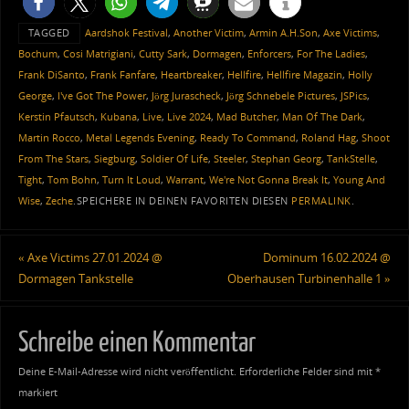
TAGGED
Aardshok Festival
,
Another Victim
,
Armin A.H.Son
,
Axe Victims
,
Bochum
,
Cosi Matrigiani
,
Cutty Sark
,
Dormagen
,
Enforcers
,
For The Ladies
,
Frank DiSanto
,
Frank Fanfare
,
Heartbreaker
,
Hellfire
,
Hellfire Magazin
,
Holly
George
,
I've Got The Power
,
Jörg Jurascheck
,
Jörg Schnebele Pictures
,
JSPics
,
Kerstin Pfautsch
,
Kubana
,
Live
,
Live 2024
,
Mad Butcher
,
Man Of The Dark
,
Martin Rocco
,
Metal Legends Evening
,
Ready To Command
,
Roland Hag
,
Shoot
From The Stars
,
Siegburg
,
Soldier Of Life
,
Steeler
,
Stephan Georg
,
TankStelle
,
Tight
,
Tom Bohn
,
Turn It Loud
,
Warrant
,
We're Not Gonna Break It
,
Young And
Wise
,
Zeche
.
SPEICHERE IN DEINEN FAVORITEN DIESEN
PERMALINK
.
«
Axe Victims 27.01.2024 @
Dominum 16.02.2024 @
Dormagen Tankstelle
Oberhausen Turbinenhalle 1
»
Schreibe einen Kommentar
Deine E-Mail-Adresse wird nicht veröffentlicht.
Erforderliche Felder sind mit
*
markiert