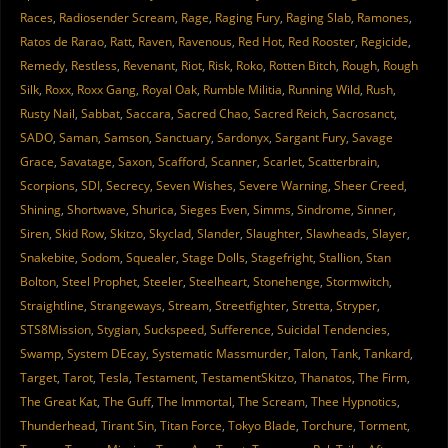
Races
,
Radiosender Scream
,
Rage
,
Raging Fury
,
Raging Slab
,
Ramones
,
Ratos de Rarao
,
Ratt
,
Raven
,
Ravenous
,
Red Hot
,
Red Rooster
,
Regicide
,
Remedy
,
Restless
,
Revenant
,
Riot
,
Risk
,
Roko
,
Rotten Bitch
,
Rough
,
Rough
Silk
,
Roxx
,
Roxx Gang
,
Royal Oak
,
Rumble Militia
,
Running Wild
,
Rush
,
Rusty Nail
,
Sabbat
,
Saccara
,
Sacred Chao
,
Sacred Reich
,
Sacrosanct
,
SADO
,
Saman
,
Samson
,
Sanctuary
,
Sardonyx
,
Sargant Fury
,
Savage
Grace
,
Savatage
,
Saxon
,
Scafford
,
Scanner
,
Scarlet
,
Scatterbrain
,
Scorpions
,
SDI
,
Secrecy
,
Seven Wishes
,
Severe Warning
,
Sheer Creed
,
Shining
,
Shortwave
,
Shurica
,
Sieges Even
,
Simms
,
Sindrome
,
Sinner
,
Siren
,
Skid Row
,
Skitzo
,
Skyclad
,
Slander
,
Slaughter
,
Slawheads
,
Slayer
,
Snakebite
,
Sodom
,
Squealer
,
Stage Dolls
,
Stagefright
,
Stallion
,
Stan
Bolton
,
Steel Prophet
,
Steeler
,
Steelheart
,
Stonehenge
,
Stormwitch
,
Straightline
,
Strangeways
,
Stream
,
Streetfighter
,
Stretta
,
Stryper
,
STS8Mission
,
Stygian
,
Suckspeed
,
Sufference
,
Suicidal Tendencies
,
Swamp
,
System DEcay
,
Systematic Massmurder
,
Talon
,
Tank
,
Tankard
,
Target
,
Tarot
,
Tesla
,
Testament
,
TestamentSkitzo
,
Thanatos
,
The Firm
,
The Great Kat
,
The Guff
,
The Immortal
,
The Scream
,
Thee Hypnotics
,
Thunderhead
,
Tirant Sin
,
Titan Force
,
Tokyo Blade
,
Torchure
,
Torment
,