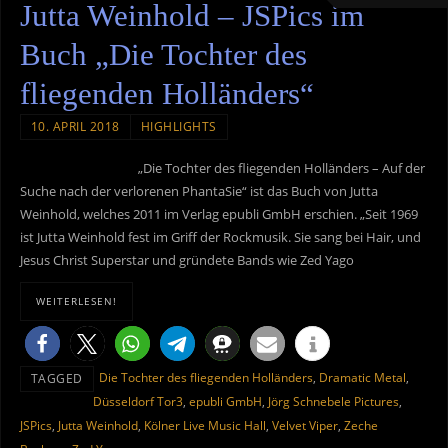
Jutta Weinhold – JSPics im
Buch „Die Tochter des
fliegenden Holländers“
10. APRIL 2018
HIGHLIGHTS
„Die Tochter des fliegenden Holländers – Auf der
Suche nach der verlorenen PhantaSie“ ist das Buch von Jutta
Weinhold, welches 2011 im Verlag epubli GmbH erschien. „Seit 1969
ist Jutta Weinhold fest im Griff der Rockmusik. Sie sang bei Hair, und
Jesus Christ Superstar und gründete Bands wie Zed Yago
WEITERLESEN!
Die Tochter des fliegenden Holländers
,
Dramatic Metal
,
TAGGED
Düsseldorf Tor3
,
epubli GmbH
,
Jörg Schnebele Pictures
,
JSPics
,
Jutta Weinhold
,
Kölner Live Music Hall
,
Velvet Viper
,
Zeche