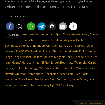
Zumeist ist es eine Mischung aus Belustigung und Ungläubigkeit,
verbunden mit dem Gedanken: „Den Göttern sei Dank, dass
WEITERLESEN!
Andreas Hargesheimer
,
Björn Thorsten Jaschinski
,
Bonner
TAGGED
Rundschau
,
Breakout
,
Breakout Magazin
,
Buch
,
Buchbestechnung
,
Chris Glaub
,
Chris von Rohr
,
Dajana Winkel
,
Deaf
Forever
,
DIAGNOSE Infektion Metal
,
Dietmar Engelberth
,
Dirk Draewe
,
Fargo
,
Fargo-Pedder
,
Hellfire
,
Hellfire Magazin
,
Jörg Schnebele Pictures
,
Jörg „Haggy“ Hargesheimer
,
JSPics
,
Jürgen Both
,
Jutta Weinhold
,
Karina
Rüther
,
Krokus
,
Metalogy
,
Metalogy.de
,
Nocturnal Hall Magazin
,
Norbert
Nowak
,
Obliveon
,
Peter Knorn
,
Rezension
,
Rezension Buch
,
Rock
Magazine
,
Rock Times Production
,
Sven Bernhardt
,
Velvet Viper
,
Vice
,
Volker Jost
,
Volkmar Kramarz
,
Way Up
,
WDR
,
Zed Yago
KEINE KOMMENTARE