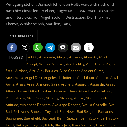
Verfügung stehen. Die noch fehlenden Hefte werde ich nach und
nach hier einstellen… Viel Vergnügen Nr. 1 1984 Cover: Dio Stories
und Interviews: Iron Angel, Sodom, Destruction, Dio, The Firm,
Charon, Wishbone Ash, Marillion, Tank,
WEITERLESEN!
A.O.K.
,
Abacinate
,
Abigail
,
Abraxas
,
Abwärts
,
AC / DC
,
TAGGED
Accept
,
Access
,
Accuser
,
Ace Frehley
,
After Hours
,
Agent
Steel
,
Airdash
,
Aizz
,
Alex Periales
,
Alice Cooper
,
Ancient Curse
,
Anesthesia
,
Angel Dust
,
Angeles del Infierno
,
Annihilator
,
Anthrax
,
Anvil
,
Aorta
,
Arass
,
Area
,
Armored Saint
,
Artillery
,
Asgaron
,
Assassin
,
Assault
Attack
,
Assault AttackSlasher
,
Assorted Heap
,
Atom H – Vorstellung
Plattenfirma
,
Atom Seed
,
Atrocity
,
Atrophy
,
Attaxe
,
Attentat Rock
,
Attitude
,
Avalanche Dangers
,
Avalange Danger
,
Axe La Chapelle
,
Axel
Rudi Pell
,
Axxis
,
Babes In Toyland
,
Bad News
,
Bad Religion
,
Badlands
,
Baphomet
,
Battlefield
,
Bay Leaf
,
Berlin Spezial
,
Berlin Story
,
Berlin Story
Teil 2
,
Betrayer
,
Beyond
,
Bitch
,
Black Jack
,
Black Sabbath
,
Black Virgin
,