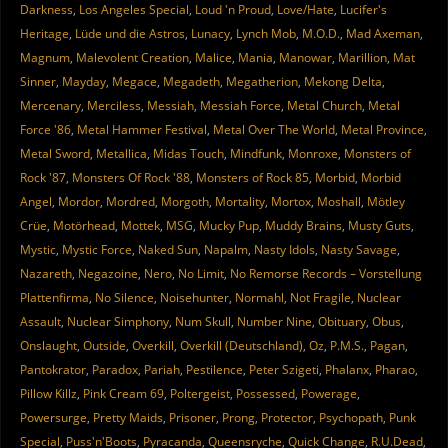
Darkness
,
Los Angeles Special
,
Loud 'n Proud
,
Love/Hate
,
Lucifer's
Heritage
,
Lüde und die Astros
,
Lunacy
,
Lynch Mob
,
M.O.D.
,
Mad Axeman
,
Magnum
,
Malevolent Creation
,
Malice
,
Mania
,
Manowar
,
Marillion
,
Mat
Sinner
,
Mayday
,
Megace
,
Megadeth
,
Megatherion
,
Mekong Delta
,
Mercenary
,
Merciless
,
Messiah
,
Messiah Force
,
Metal Church
,
Metal
Force '86
,
Metal Hammer Festival
,
Metal Over The World
,
Metal Province
,
Metal Sword
,
Metallica
,
Midas Touch
,
Mindfunk
,
Monroxe
,
Monsters of
Rock '87
,
Monsters Of Rock '88
,
Monsters of Rock 85
,
Morbid
,
Morbid
Angel
,
Mordor
,
Mordred
,
Morgoth
,
Mortality
,
Mortox
,
Moshall
,
Mötley
Crüe
,
Motörhead
,
Mottek
,
MSG
,
Mucky Pup
,
Muddy Brains
,
Musty Guts
,
Mystic
,
Mystic Force
,
Naked Sun
,
Napalm
,
Nasty Idols
,
Nasty Savage
,
Nazareth
,
Negazoine
,
Nero
,
No Limit
,
No Remorse Records – Vorstellung
Plattenfirma
,
No Silence
,
Noisehunter
,
Normahl
,
Not Fragile
,
Nuclear
Assault
,
Nuclear Simphony
,
Num Skull
,
Number Nine
,
Obituary
,
Obus
,
Onslaught
,
Outside
,
Overkill
,
Overkill (Deutschland)
,
Oz
,
P.M.S.
,
Pagan
,
Pantokrator
,
Paradox
,
Pariah
,
Pestilence
,
Peter Szigeti
,
Phalanx
,
Pharao
,
Pillow Killz
,
Pink Cream 69
,
Poltergeist
,
Possessed
,
Powerage
,
Powersurge
,
Pretty Maids
,
Prisoner
,
Prong
,
Protector
,
Psychopath
,
Punk
Special
,
Puss'n'Boots
,
Pyracanda
,
Queensryche
,
Quick Change
,
R.U.Dead
,