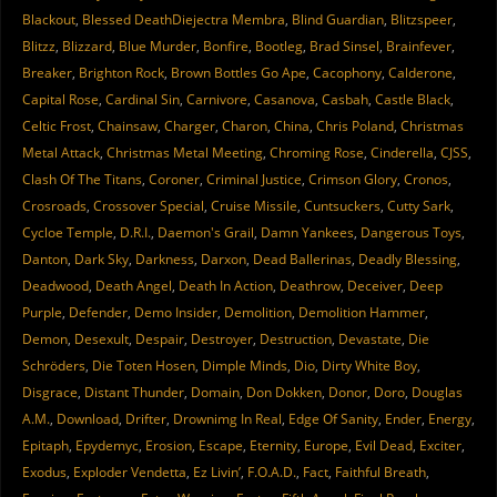
Blackout
,
Blessed DeathDiejectra Membra
,
Blind Guardian
,
Blitzspeer
,
Blitzz
,
Blizzard
,
Blue Murder
,
Bonfire
,
Bootleg
,
Brad Sinsel
,
Brainfever
,
Breaker
,
Brighton Rock
,
Brown Bottles Go Ape
,
Cacophony
,
Calderone
,
Capital Rose
,
Cardinal Sin
,
Carnivore
,
Casanova
,
Casbah
,
Castle Black
,
Celtic Frost
,
Chainsaw
,
Charger
,
Charon
,
China
,
Chris Poland
,
Christmas
Metal Attack
,
Christmas Metal Meeting
,
Chroming Rose
,
Cinderella
,
CJSS
,
Clash Of The Titans
,
Coroner
,
Criminal Justice
,
Crimson Glory
,
Cronos
,
Crosroads
,
Crossover Special
,
Cruise Missile
,
Cuntsuckers
,
Cutty Sark
,
Cycloe Temple
,
D.R.I.
,
Daemon's Grail
,
Damn Yankees
,
Dangerous Toys
,
Danton
,
Dark Sky
,
Darkness
,
Darxon
,
Dead Ballerinas
,
Deadly Blessing
,
Deadwood
,
Death Angel
,
Death In Action
,
Deathrow
,
Deceiver
,
Deep
Purple
,
Defender
,
Demo Insider
,
Demolition
,
Demolition Hammer
,
Demon
,
Desexult
,
Despair
,
Destroyer
,
Destruction
,
Devastate
,
Die
Schröders
,
Die Toten Hosen
,
Dimple Minds
,
Dio
,
Dirty White Boy
,
Disgrace
,
Distant Thunder
,
Domain
,
Don Dokken
,
Donor
,
Doro
,
Douglas
A.M.
,
Download
,
Drifter
,
Drownimg In Real
,
Edge Of Sanity
,
Ender
,
Energy
,
Epitaph
,
Epydemyc
,
Erosion
,
Escape
,
Eternity
,
Europe
,
Evil Dead
,
Exciter
,
Exodus
,
Exploder Vendetta
,
Ez Livin’
,
F.O.A.D.
,
Fact
,
Faithful Breath
,