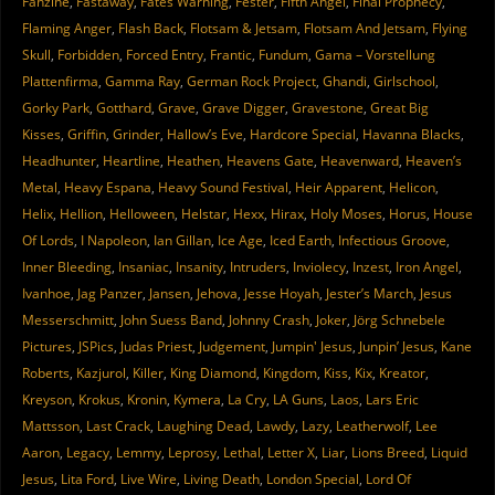
Fanzine
,
Fastaway
,
Fates Warning
,
Fester
,
Fifth Angel
,
Final Prophecy
,
Flaming Anger
,
Flash Back
,
Flotsam & Jetsam
,
Flotsam And Jetsam
,
Flying
Skull
,
Forbidden
,
Forced Entry
,
Frantic
,
Fundum
,
Gama – Vorstellung
Plattenfirma
,
Gamma Ray
,
German Rock Project
,
Ghandi
,
Girlschool
,
Gorky Park
,
Gotthard
,
Grave
,
Grave Digger
,
Gravestone
,
Great Big
Kisses
,
Griffin
,
Grinder
,
Hallow’s Eve
,
Hardcore Special
,
Havanna Blacks
,
Headhunter
,
Heartline
,
Heathen
,
Heavens Gate
,
Heavenward
,
Heaven’s
Metal
,
Heavy Espana
,
Heavy Sound Festival
,
Heir Apparent
,
Helicon
,
Helix
,
Hellion
,
Helloween
,
Helstar
,
Hexx
,
Hirax
,
Holy Moses
,
Horus
,
House
Of Lords
,
I Napoleon
,
Ian Gillan
,
Ice Age
,
Iced Earth
,
Infectious Groove
,
Inner Bleeding
,
Insaniac
,
Insanity
,
Intruders
,
Inviolecy
,
Inzest
,
Iron Angel
,
Ivanhoe
,
Jag Panzer
,
Jansen
,
Jehova
,
Jesse Hoyah
,
Jester’s March
,
Jesus
Messerschmitt
,
John Suess Band
,
Johnny Crash
,
Joker
,
Jörg Schnebele
Pictures
,
JSPics
,
Judas Priest
,
Judgement
,
Jumpin' Jesus
,
Junpin’ Jesus
,
Kane
Roberts
,
Kazjurol
,
Killer
,
King Diamond
,
Kingdom
,
Kiss
,
Kix
,
Kreator
,
Kreyson
,
Krokus
,
Kronin
,
Kymera
,
La Cry
,
LA Guns
,
Laos
,
Lars Eric
Mattsson
,
Last Crack
,
Laughing Dead
,
Lawdy
,
Lazy
,
Leatherwolf
,
Lee
Aaron
,
Legacy
,
Lemmy
,
Leprosy
,
Lethal
,
Letter X
,
Liar
,
Lions Breed
,
Liquid
Jesus
,
Lita Ford
,
Live Wire
,
Living Death
,
London Special
,
Lord Of