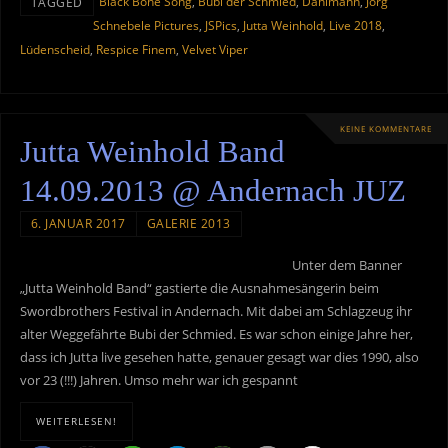
Black Bone Song
,
Bubi der Schmied
,
Dahlmann
,
Jörg
TAGGED
Schnebele Pictures
,
JSPics
,
Jutta Weinhold
,
Live 2018
,
Lüdenscheid
,
Respice Finem
,
Velvet Viper
KEINE KOMMENTARE
Jutta Weinhold Band
14.09.2013 @ Andernach JUZ
6. JANUAR 2017
GALERIE 2013
Unter dem Banner
„Jutta Weinhold Band“ gastierte die Ausnahmesängerin beim
Swordbrothers Festival in Andernach. Mit dabei am Schlagzeug ihr
alter Weggefährte Bubi der Schmied. Es war schon einige Jahre her,
dass ich Jutta live gesehen hatte, genauer gesagt war dies 1990, also
vor 23 (!!!) Jahren. Umso mehr war ich gespannt
WEITERLESEN!