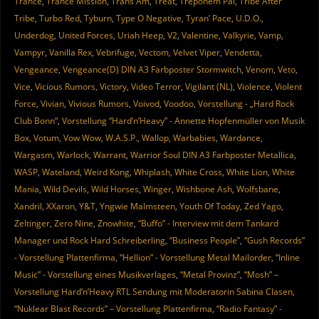
Trance
,
Trance Mission
,
Trans Am
,
Treat
,
Treponem Pal
,
Tribe After
Tribe
,
Turbo Red
,
Tyburn
,
Type O Negative
,
Tyran’ Pace
,
U.D.O.
,
Underdog
,
United Forces
,
Uriah Heep
,
V2
,
Valentine
,
Valkyrie
,
Vamp
,
Vampyr
,
Vanilla Rex
,
Vebrifuge
,
Vectom
,
Velvet Viper
,
Vendetta
,
Vengeance
,
Vengeance(D) DIN A3 Farbposter Stormwitch
,
Venom
,
Veto
,
Vice
,
Vicious Rumors
,
Victory
,
Video Terror
,
Vigilant (NL)
,
Violence
,
Violent
Force
,
Vivian
,
Vivious Rumors
,
Voivod
,
Voodoo
,
Vorstellung - „Hard Rock
Club Bonn“
,
Vorstellung “Hard’n’Heavy” - Annette Hopfenmüller von Musik
Box
,
Votum
,
Vow Wow
,
W.A.S.P.
,
Wallop
,
Warbabies
,
Wardance
,
Wargasm
,
Warlock
,
Warrant
,
Warrior Soul DIN A3 Farbposter Metallica
,
WASP
,
Wateland
,
Weird Kong
,
Whiplash
,
White Cross
,
White Lion
,
White
Mania
,
Wild Devils
,
Wild Horses
,
Winger
,
Wishbone Ash
,
Wolfsbane
,
Xandril
,
XXaron
,
Y&T
,
Yngwie Malmsteen
,
Youth Of Today
,
Zed Yago
,
Zeltinger
,
Zero Nine
,
Znowhite
,
“Buffo” - Interview mit dem Tankard
Manager und Rock Hard Schreiberling
,
“Business People”
,
“Gush Records”
- Vorstellung Plattenfirma
,
“Hellion” - Vorstellung Metal Mailorder
,
“Inline
Music” - Vorstellung eines Musikverlages
,
“Metal Provinz”
,
“Mosh” –
Vorstellung Hard’n’Heavy RTL Sendung mit Moderatorin Sabina Clasen
,
“Nuklear Blast Records” – Vorstellung Plattenfirma
,
“Radio Fantasy” -