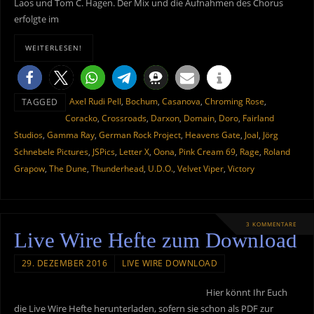
Laos und Tom C. Hagen. Der Mix und die Aufnahmen des Chorus
erfolgte im
WEITERLESEN!
Axel Rudi Pell
,
Bochum
,
Casanova
,
Chroming Rose
,
TAGGED
Coracko
,
Crossroads
,
Darxon
,
Domain
,
Doro
,
Fairland
Studios
,
Gamma Ray
,
German Rock Project
,
Heavens Gate
,
Joal
,
Jörg
Schnebele Pictures
,
JSPics
,
Letter X
,
Oona
,
Pink Cream 69
,
Rage
,
Roland
Grapow
,
The Dune
,
Thunderhead
,
U.D.O.
,
Velvet Viper
,
Victory
3 KOMMENTARE
Live Wire Hefte zum Download
29. DEZEMBER 2016
LIVE WIRE DOWNLOAD
Hier könnt Ihr Euch
die Live Wire Hefte herunterladen, sofern sie schon als PDF zur