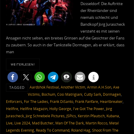
Düsseldorf. Die Auftritte
der Rheinländer sind
niemals schlecht und
Bandkopf Jörg Jurascheck
versteht es mit seinen
Ansagen nicht selten, ein breites Grinsen auf die Gesichter der Fans
zu zaubern. So auch in der Tankstelle Dormagen, als er erklärt, dass
man
WEITERLESEN!
Aardshok Festival
,
Another Victim
,
Armin A.H.Son
,
Axe
TAGGED
Victims
,
Bochum
,
Cosi Matrigiani
,
Cutty Sark
,
Dormagen
,
Enforcers
,
For The Ladies
,
Frank DiSanto
,
Frank Fanfare
,
Heartbreaker
,
Hellfire
,
Hellfire Magazin
,
Holly George
,
I've Got The Power
,
Jörg
Jurascheck
,
Jörg Schnebele Pictures
,
JSPics
,
Kerstin Pfautsch
,
Kubana
,
Live
,
Live 2024
,
Mad Butcher
,
Man Of The Dark
,
Martin Rocco
,
Metal
Legends Evening
,
Ready To Command
,
Roland Hag
,
Shoot From The