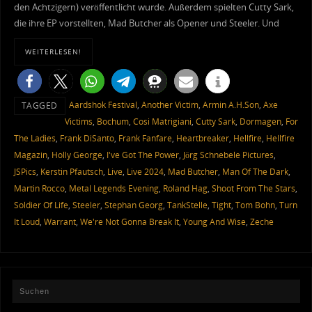
den Achtzigern) veröffentlicht wurde. Außerdem spielten Cutty Sark,
die ihre EP vorstellten, Mad Butcher als Opener und Steeler. Und
WEITERLESEN!
Aardshok Festival
,
Another Victim
,
Armin A.H.Son
,
Axe
TAGGED
Victims
,
Bochum
,
Cosi Matrigiani
,
Cutty Sark
,
Dormagen
,
For
The Ladies
,
Frank DiSanto
,
Frank Fanfare
,
Heartbreaker
,
Hellfire
,
Hellfire
Magazin
,
Holly George
,
I've Got The Power
,
Jörg Schnebele Pictures
,
JSPics
,
Kerstin Pfautsch
,
Live
,
Live 2024
,
Mad Butcher
,
Man Of The Dark
,
Martin Rocco
,
Metal Legends Evening
,
Roland Hag
,
Shoot From The Stars
,
Soldier Of Life
,
Steeler
,
Stephan Georg
,
TankStelle
,
Tight
,
Tom Bohn
,
Turn
It Loud
,
Warrant
,
We're Not Gonna Break It
,
Young And Wise
,
Zeche