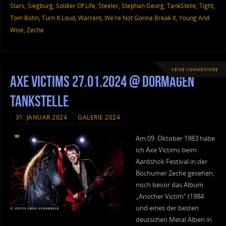
Stars
,
Siegburg
,
Soldier Of Life
,
Steeler
,
Stephan Georg
,
TankStelle
,
Tight
,
Tom Bohn
,
Turn It Loud
,
Warrant
,
We're Not Gonna Break It
,
Young And
Wise
,
Zeche
KEINE KOMMENTARE
Axe Victims 27.01.2024 @ Dormagen
Tankstelle
31. JANUAR 2024
GALERIE 2024
Am 09. Oktober 1983 habe
ich Axe Victims beim
Aardshok Festival in der
Bochumer Zeche gesehen,
noch bevor das Album
„Another Victim“ (1984
und eines der besten
deutschen Metal Alben in