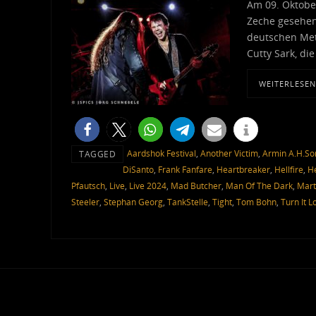
Am 09. Oktobe
Zeche gesehen
deutschen Meta
Cutty Sark, di
WEITERLESEN
Aardshok Festival
,
Another Victim
,
Armin A.H.So
TAGGED
DiSanto
,
Frank Fanfare
,
Heartbreaker
,
Hellfire
,
He
Pfautsch
,
Live
,
Live 2024
,
Mad Butcher
,
Man Of The Dark
,
Mart
Steeler
,
Stephan Georg
,
TankStelle
,
Tight
,
Tom Bohn
,
Turn It L