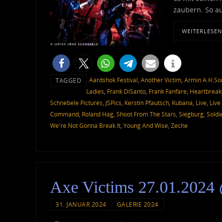
zaubern. So au
WEITERLESEN
Aardshok Festival
,
Another Victim
,
Armin A.H.So
TAGGED
Ladies
,
Frank DiSanto
,
Frank Fanfare
,
Heartbreak
Schnebele Pictures
,
JSPics
,
Kerstin Pfautsch
,
Kubana
,
Live
,
Live
Command
,
Roland Hag
,
Shoot From The Stars
,
Siegburg
,
Soldi
We're Not Gonna Break It
,
Young And Wise
,
Zeche
Axe Victims 27.01.2024
31. JANUAR 2024
GALERIE 2024