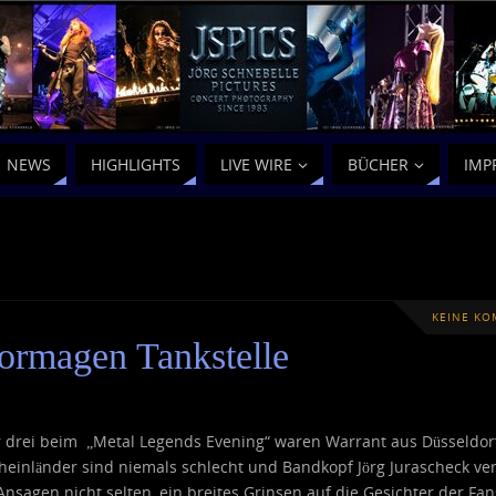
NEWS
HIGHLIGHTS
LIVE WIRE
BÜCHER
IMP
KEINE K
ormagen Tankstelle
rei beim „Metal Legends Evening“ waren Warrant aus Düsseldorf
Rheinländer sind niemals schlecht und Bandkopf Jörg Jurascheck ve
Ansagen nicht selten, ein breites Grinsen auf die Gesichter der Fan