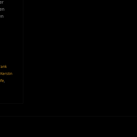
er
ten
en
rank
,
Kerstin
ife
,