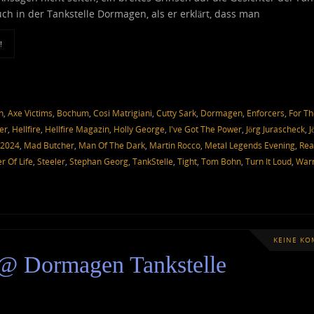
ch in der Tankstelle Dormagen, als er erklärt, dass man
!
n
,
Axe Victims
,
Bochum
,
Cosi Matrigiani
,
Cutty Sark
,
Dormagen
,
Enforcers
,
For Th
er
,
Hellfire
,
Hellfire Magazin
,
Holly George
,
I've Got The Power
,
Jörg Jurascheck
,
J
 2024
,
Mad Butcher
,
Man Of The Dark
,
Martin Rocco
,
Metal Legends Evening
,
Rea
er Of Life
,
Steeler
,
Stephan Georg
,
TankStelle
,
Tight
,
Tom Bohn
,
Turn It Loud
,
War
KEINE K
 @ Dormagen Tankstelle