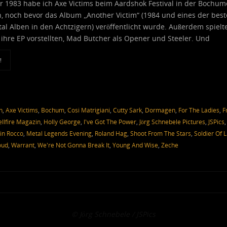
r 1983 habe ich Axe Victims beim Aardshok Festival in der Bochum
, noch bevor das Album „Another Victim“ (1984 und eines der bes
l Alben in den Achtzigern) veröffentlicht wurde. Außerdem spielt
e ihre EP vorstellten, Mad Butcher als Opener und Steeler. Und
!
n
,
Axe Victims
,
Bochum
,
Cosi Matrigiani
,
Cutty Sark
,
Dormagen
,
For The Ladies
,
F
llfire Magazin
,
Holly George
,
I've Got The Power
,
Jörg Schnebele Pictures
,
JSPics
in Rocco
,
Metal Legends Evening
,
Roland Hag
,
Shoot From The Stars
,
Soldier Of L
oud
,
Warrant
,
We're Not Gonna Break It
,
Young And Wise
,
Zeche
© Jörg Schnebele / JSPics