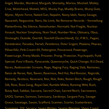
Angel
,
Mordor
,
Mordred
,
Morgoth
,
Mortality
,
Mortox
,
Moshall
,
Mötley
Crüe
,
Motörhead
,
Mottek
,
MSG
,
Mucky Pup
,
Muddy Brains
,
Musty Guts
,
Mystic
,
Mystic Force
,
Naked Sun
,
Napalm
,
Nasty Idols
,
Nasty Savage
,
Nazareth
,
Negazoine
,
Nero
,
No Limit
,
No Remorse Records – Vorstellung
Plattenfirma
,
No Silence
,
Noisehunter
,
Normahl
,
Not Fragile
,
Nuclear
Assault
,
Nuclear Simphony
,
Num Skull
,
Number Nine
,
Obituary
,
Obus
,
Onslaught
,
Outside
,
Overkill
,
Overkill (Deutschland)
,
Oz
,
P.M.S.
,
Pagan
,
Pantokrator
,
Paradox
,
Pariah
,
Pestilence
,
Peter Szigeti
,
Phalanx
,
Pharao
,
Pillow Killz
,
Pink Cream 69
,
Poltergeist
,
Possessed
,
Powerage
,
Powersurge
,
Pretty Maids
,
Prisoner
,
Prong
,
Protector
,
Psychopath
,
Punk
Special
,
Puss'n'Boots
,
Pyracanda
,
Queensryche
,
Quick Change
,
R.U.Dead
,
Races
,
Radiosender Scream
,
Rage
,
Raging Fury
,
Raging Slab
,
Ramones
,
Ratos de Rarao
,
Ratt
,
Raven
,
Ravenous
,
Red Hot
,
Red Rooster
,
Regicide
,
Remedy
,
Restless
,
Revenant
,
Riot
,
Risk
,
Roko
,
Rotten Bitch
,
Rough
,
Rough
Silk
,
Roxx
,
Roxx Gang
,
Royal Oak
,
Rumble Militia
,
Running Wild
,
Rush
,
Rusty Nail
,
Sabbat
,
Saccara
,
Sacred Chao
,
Sacred Reich
,
Sacrosanct
,
SADO
,
Saman
,
Samson
,
Sanctuary
,
Sardonyx
,
Sargant Fury
,
Savage
Grace
,
Savatage
,
Saxon
,
Scafford
,
Scanner
,
Scarlet
,
Scatterbrain
,
Scorpions
,
SDI
,
Secrecy
,
Seven Wishes
,
Severe Warning
,
Sheer Creed
,