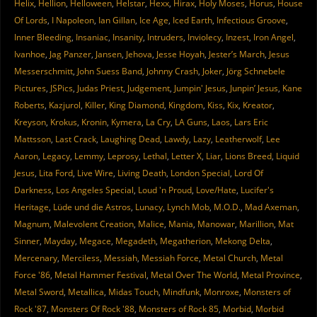
Helix
,
Hellion
,
Helloween
,
Helstar
,
Hexx
,
Hirax
,
Holy Moses
,
Horus
,
House
Of Lords
,
I Napoleon
,
Ian Gillan
,
Ice Age
,
Iced Earth
,
Infectious Groove
,
Inner Bleeding
,
Insaniac
,
Insanity
,
Intruders
,
Inviolecy
,
Inzest
,
Iron Angel
,
Ivanhoe
,
Jag Panzer
,
Jansen
,
Jehova
,
Jesse Hoyah
,
Jester’s March
,
Jesus
Messerschmitt
,
John Suess Band
,
Johnny Crash
,
Joker
,
Jörg Schnebele
Pictures
,
JSPics
,
Judas Priest
,
Judgement
,
Jumpin' Jesus
,
Junpin’ Jesus
,
Kane
Roberts
,
Kazjurol
,
Killer
,
King Diamond
,
Kingdom
,
Kiss
,
Kix
,
Kreator
,
Kreyson
,
Krokus
,
Kronin
,
Kymera
,
La Cry
,
LA Guns
,
Laos
,
Lars Eric
Mattsson
,
Last Crack
,
Laughing Dead
,
Lawdy
,
Lazy
,
Leatherwolf
,
Lee
Aaron
,
Legacy
,
Lemmy
,
Leprosy
,
Lethal
,
Letter X
,
Liar
,
Lions Breed
,
Liquid
Jesus
,
Lita Ford
,
Live Wire
,
Living Death
,
London Special
,
Lord Of
Darkness
,
Los Angeles Special
,
Loud 'n Proud
,
Love/Hate
,
Lucifer's
Heritage
,
Lüde und die Astros
,
Lunacy
,
Lynch Mob
,
M.O.D.
,
Mad Axeman
,
Magnum
,
Malevolent Creation
,
Malice
,
Mania
,
Manowar
,
Marillion
,
Mat
Sinner
,
Mayday
,
Megace
,
Megadeth
,
Megatherion
,
Mekong Delta
,
Mercenary
,
Merciless
,
Messiah
,
Messiah Force
,
Metal Church
,
Metal
Force '86
,
Metal Hammer Festival
,
Metal Over The World
,
Metal Province
,
Metal Sword
,
Metallica
,
Midas Touch
,
Mindfunk
,
Monroxe
,
Monsters of
Rock '87
,
Monsters Of Rock '88
,
Monsters of Rock 85
,
Morbid
,
Morbid