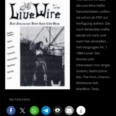
die Live Wire Hefte
herunterladen, sofern
sie schon als PDF zur
Verfügung stehen. Die
noch fehlenden Hefte
werde ich nach und
nach hier einstellen…
Viel Vergnügen Nr. 1
1984 Cover: Dio
Stories und
Interviews: Iron Angel,
Sodom, Destruction,
Dio, The Firm, Charon,
Wishbone Ash,
Marillion, Tank,
WEITERLESEN!