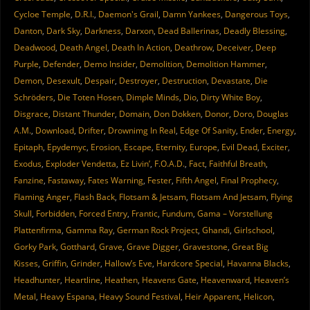
Cycloe Temple
,
D.R.I.
,
Daemon's Grail
,
Damn Yankees
,
Dangerous Toys
,
Danton
,
Dark Sky
,
Darkness
,
Darxon
,
Dead Ballerinas
,
Deadly Blessing
,
Deadwood
,
Death Angel
,
Death In Action
,
Deathrow
,
Deceiver
,
Deep
Purple
,
Defender
,
Demo Insider
,
Demolition
,
Demolition Hammer
,
Demon
,
Desexult
,
Despair
,
Destroyer
,
Destruction
,
Devastate
,
Die
Schröders
,
Die Toten Hosen
,
Dimple Minds
,
Dio
,
Dirty White Boy
,
Disgrace
,
Distant Thunder
,
Domain
,
Don Dokken
,
Donor
,
Doro
,
Douglas
A.M.
,
Download
,
Drifter
,
Drownimg In Real
,
Edge Of Sanity
,
Ender
,
Energy
,
Epitaph
,
Epydemyc
,
Erosion
,
Escape
,
Eternity
,
Europe
,
Evil Dead
,
Exciter
,
Exodus
,
Exploder Vendetta
,
Ez Livin’
,
F.O.A.D.
,
Fact
,
Faithful Breath
,
Fanzine
,
Fastaway
,
Fates Warning
,
Fester
,
Fifth Angel
,
Final Prophecy
,
Flaming Anger
,
Flash Back
,
Flotsam & Jetsam
,
Flotsam And Jetsam
,
Flying
Skull
,
Forbidden
,
Forced Entry
,
Frantic
,
Fundum
,
Gama – Vorstellung
Plattenfirma
,
Gamma Ray
,
German Rock Project
,
Ghandi
,
Girlschool
,
Gorky Park
,
Gotthard
,
Grave
,
Grave Digger
,
Gravestone
,
Great Big
Kisses
,
Griffin
,
Grinder
,
Hallow’s Eve
,
Hardcore Special
,
Havanna Blacks
,
Headhunter
,
Heartline
,
Heathen
,
Heavens Gate
,
Heavenward
,
Heaven’s
Metal
,
Heavy Espana
,
Heavy Sound Festival
,
Heir Apparent
,
Helicon
,