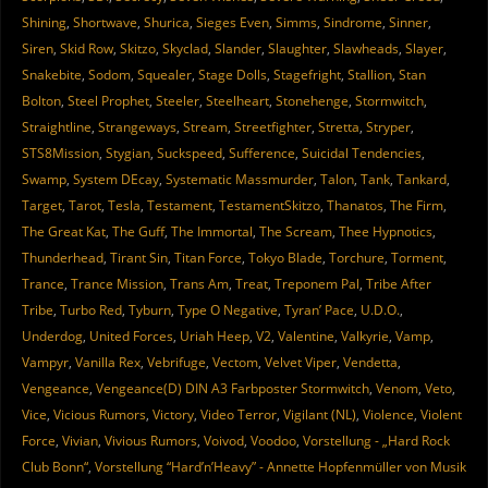
Shining
,
Shortwave
,
Shurica
,
Sieges Even
,
Simms
,
Sindrome
,
Sinner
,
Siren
,
Skid Row
,
Skitzo
,
Skyclad
,
Slander
,
Slaughter
,
Slawheads
,
Slayer
,
Snakebite
,
Sodom
,
Squealer
,
Stage Dolls
,
Stagefright
,
Stallion
,
Stan
Bolton
,
Steel Prophet
,
Steeler
,
Steelheart
,
Stonehenge
,
Stormwitch
,
Straightline
,
Strangeways
,
Stream
,
Streetfighter
,
Stretta
,
Stryper
,
STS8Mission
,
Stygian
,
Suckspeed
,
Sufference
,
Suicidal Tendencies
,
Swamp
,
System DEcay
,
Systematic Massmurder
,
Talon
,
Tank
,
Tankard
,
Target
,
Tarot
,
Tesla
,
Testament
,
TestamentSkitzo
,
Thanatos
,
The Firm
,
The Great Kat
,
The Guff
,
The Immortal
,
The Scream
,
Thee Hypnotics
,
Thunderhead
,
Tirant Sin
,
Titan Force
,
Tokyo Blade
,
Torchure
,
Torment
,
Trance
,
Trance Mission
,
Trans Am
,
Treat
,
Treponem Pal
,
Tribe After
Tribe
,
Turbo Red
,
Tyburn
,
Type O Negative
,
Tyran’ Pace
,
U.D.O.
,
Underdog
,
United Forces
,
Uriah Heep
,
V2
,
Valentine
,
Valkyrie
,
Vamp
,
Vampyr
,
Vanilla Rex
,
Vebrifuge
,
Vectom
,
Velvet Viper
,
Vendetta
,
Vengeance
,
Vengeance(D) DIN A3 Farbposter Stormwitch
,
Venom
,
Veto
,
Vice
,
Vicious Rumors
,
Victory
,
Video Terror
,
Vigilant (NL)
,
Violence
,
Violent
Force
,
Vivian
,
Vivious Rumors
,
Voivod
,
Voodoo
,
Vorstellung - „Hard Rock
Club Bonn“
,
Vorstellung “Hard’n’Heavy” - Annette Hopfenmüller von Musik