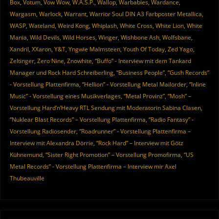
Box
,
Votum
,
Vow Wow
,
W.A.S.P.
,
Wallop
,
Warbabies
,
Wardance
,
Wargasm
,
Warlock
,
Warrant
,
Warrior Soul DIN A3 Farbposter Metallica
,
WASP
,
Wateland
,
Weird Kong
,
Whiplash
,
White Cross
,
White Lion
,
White
Mania
,
Wild Devils
,
Wild Horses
,
Winger
,
Wishbone Ash
,
Wolfsbane
,
Xandril
,
XXaron
,
Y&T
,
Yngwie Malmsteen
,
Youth Of Today
,
Zed Yago
,
Zeltinger
,
Zero Nine
,
Znowhite
,
“Buffo” - Interview mit dem Tankard
Manager und Rock Hard Schreiberling
,
“Business People”
,
“Gush Records”
- Vorstellung Plattenfirma
,
“Hellion” - Vorstellung Metal Mailorder
,
“Inline
Music” - Vorstellung eines Musikverlages
,
“Metal Provinz”
,
“Mosh” –
Vorstellung Hard’n’Heavy RTL Sendung mit Moderatorin Sabina Clasen
,
“Nuklear Blast Records” – Vorstellung Plattenfirma
,
“Radio Fantasy” -
Vorstellung Radiosender
,
“Roadrunner” - Vorstellung Plattenfirma –
Interview mit Alexandra Dörrie
,
“Rock Hard” – Interview mit Götz
Kühnemund
,
“Sister Right Promotion” – Vorstellung Promofirma
,
“US
Metal Records” - Vorstellung Plattenfirma – Interview mir Axel
Thubeauville