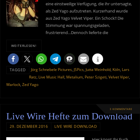
eine einstweilige Verfügung, die ihr untersagte,
als Zed Yago aufzutreten. Kurzerhand wurde
aus Zed Yago Velvet Viper. Ein Schock!! Die
Stimmung war spannungsgeladen,
frustrierend…Dennoch lieferte die
WEITERLESEN!
Jörg Schnebele Pictures
,
JSPics
,
Jutta Weinhold
,
Köln
,
Lars
TAGGED
Ratz
,
Live Music Hall
,
Metalium
,
Peter Szigeti
,
Velvet Viper
,
Warlock
,
Zed Yago
3 KOMMENTARE
Live Wire Hefte zum Download
29. DEZEMBER 2016
LIVE WIRE DOWNLOAD
Hier könnt Ihr Euch