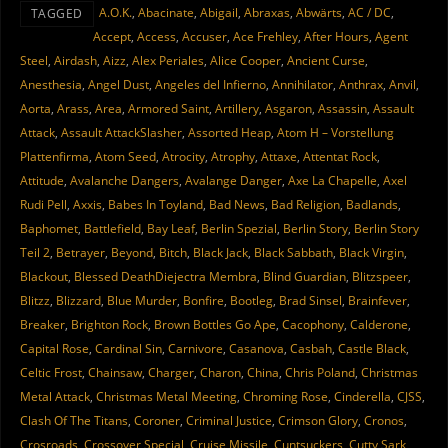
A.O.K.
,
Abacinate
,
Abigail
,
Abraxas
,
Abwärts
,
AC / DC
,
TAGGED
Accept
,
Access
,
Accuser
,
Ace Frehley
,
After Hours
,
Agent
Steel
,
Airdash
,
Aizz
,
Alex Periales
,
Alice Cooper
,
Ancient Curse
,
Anesthesia
,
Angel Dust
,
Angeles del Infierno
,
Annihilator
,
Anthrax
,
Anvil
,
Aorta
,
Arass
,
Area
,
Armored Saint
,
Artillery
,
Asgaron
,
Assassin
,
Assault
Attack
,
Assault AttackSlasher
,
Assorted Heap
,
Atom H – Vorstellung
Plattenfirma
,
Atom Seed
,
Atrocity
,
Atrophy
,
Attaxe
,
Attentat Rock
,
Attitude
,
Avalanche Dangers
,
Avalange Danger
,
Axe La Chapelle
,
Axel
Rudi Pell
,
Axxis
,
Babes In Toyland
,
Bad News
,
Bad Religion
,
Badlands
,
Baphomet
,
Battlefield
,
Bay Leaf
,
Berlin Spezial
,
Berlin Story
,
Berlin Story
Teil 2
,
Betrayer
,
Beyond
,
Bitch
,
Black Jack
,
Black Sabbath
,
Black Virgin
,
Blackout
,
Blessed DeathDiejectra Membra
,
Blind Guardian
,
Blitzspeer
,
Blitzz
,
Blizzard
,
Blue Murder
,
Bonfire
,
Bootleg
,
Brad Sinsel
,
Brainfever
,
Breaker
,
Brighton Rock
,
Brown Bottles Go Ape
,
Cacophony
,
Calderone
,
Capital Rose
,
Cardinal Sin
,
Carnivore
,
Casanova
,
Casbah
,
Castle Black
,
Celtic Frost
,
Chainsaw
,
Charger
,
Charon
,
China
,
Chris Poland
,
Christmas
Metal Attack
,
Christmas Metal Meeting
,
Chroming Rose
,
Cinderella
,
CJSS
,
Clash Of The Titans
,
Coroner
,
Criminal Justice
,
Crimson Glory
,
Cronos
,
Crosroads
,
Crossover Special
,
Cruise Missile
,
Cuntsuckers
,
Cutty Sark
,