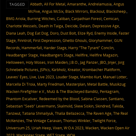
Abbath
,
All For Metal
,
Amaranthe
,
Andrelamusia
,
Angus
TAGGED
McFive
,
Angus McSix
,
Black Mirrors
,
Blackout
,
Blacksheep.
,
BMG Ariola
,
Burning Witches
,
Caliban
,
Carpathian Forest
,
Cemican
,
Charlotte Wessels
,
Death In Taiga
,
Deicide
,
Delain
,
Depressive Age
,
Diana Leah
,
Dog Eat Dog
,
Doro
,
Dust Bolt
,
Elize Ryd
,
Enemy Inside
,
Faster
Stage
,
Finntroll
,
First Depression
,
Ghetto Ghouls
,
Gloryhammer
,
GUN
Records
,
Hammerfall
,
Harder Stage
,
Harry "The Tyrant" Conclin
,
Headbanger Stage
,
Headbangers Stage
,
Hellfire
,
Hellfire Magazin
,
Helloween
,
Holy Moses
,
Iron Maiden
,
J.B.O.
,
Jag Panzer
,
JBO
,
Jinjer
,
Jörg
Schnebele Pictures
,
JSPics
,
Kärbholz
,
Kreator
,
Krombacher Plattform
,
Leaves' Eyes
,
Live
,
Live 2023
,
Louder Stage
,
Mambo Kurt
,
Manuel Lotter
,
Marcella Di Troia
,
Marty Friedman
,
Masterplan
,
Metal Battle
,
Musikzug
Wacken Firefighter e.V.
,
Mutz & The Blackeyed Banditz
,
Pentagram
,
Phantom Excaliver
,
Redeemed by the Blood
,
Sabina Classen
,
Santiano
,
Sebastian "Seeb" Levermann
,
Skalmöld
,
Skew Siskin
,
Skindred
,
Takida
,
Tanzwut
,
Tatiana Shmailyuk
,
Thalìa Bellazecca
,
The Raven Age
,
The Real
McKenzies
,
The Vintage Caravan
,
Thomas Winkler
,
Twilight Force
,
Universum 25
,
Uriah Heep
,
Vixen
,
W:O:A 2023
,
Wacken
,
Wacken Open Air
2023
,
Wackinger Stage
,
WET Stage
,
WOA