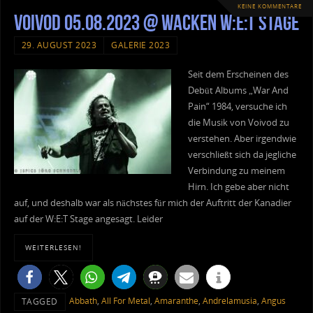
KEINE KOMMENTARE
Voivod 05.08.2023 @ Wacken W:E:T Stage
29. AUGUST 2023
GALERIE 2023
Seit dem Erscheinen des
Debüt Albums „War And
Pain“ 1984, versuche ich
die Musik von Voivod zu
verstehen. Aber irgendwie
verschließt sich da jegliche
Verbindung zu meinem
Hirn. Ich gebe aber nicht
auf, und deshalb war als nächstes für mich der Auftritt der Kanadier
auf der W:E:T Stage angesagt. Leider
WEITERLESEN!
Abbath
,
All For Metal
,
Amaranthe
,
Andrelamusia
,
Angus
TAGGED