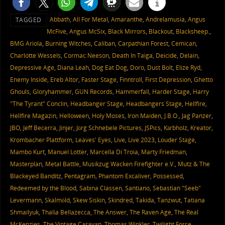
Abbath
,
All For Metal
,
Amaranthe
,
Andrelamusia
,
Angus
TAGGED
McFive
,
Angus McSix
,
Black Mirrors
,
Blackout
,
Blacksheep.
,
BMG Ariola
,
Burning Witches
,
Caliban
,
Carpathian Forest
,
Cemican
,
Charlotte Wessels
,
Cormac Neeson
,
Death In Taiga
,
Deicide
,
Delain
,
Depressive Age
,
Diana Leah
,
Dog Eat Dog
,
Doro
,
Dust Bolt
,
Elize Ryd
,
Enemy Inside
,
Ereb Altor
,
Faster Stage
,
Finntroll
,
First Depression
,
Ghetto
Ghouls
,
Gloryhammer
,
GUN Records
,
Hammerfall
,
Harder Stage
,
Harry
"The Tyrant" Conclin
,
Headbanger Stage
,
Headbangers Stage
,
Hellfire
,
Hellfire Magazin
,
Helloween
,
Holy Moses
,
Iron Maiden
,
J.B.O.
,
Jag Panzer
,
JBO
,
Jeff Becerra
,
Jinjer
,
Jörg Schnebele Pictures
,
JSPics
,
Kärbholz
,
Kreator
,
Krombacher Plattform
,
Leaves' Eyes
,
Live
,
Live 2023
,
Louder Stage
,
Mambo Kurt
,
Manuel Lotter
,
Marcella Di Troia
,
Marty Friedman
,
Masterplan
,
Metal Battle
,
Musikzug Wacken Firefighter e.V.
,
Mutz & The
Blackeyed Banditz
,
Pentagram
,
Phantom Excaliver
,
Possessed
,
Redeemed by the Blood
,
Sabina Classen
,
Santiano
,
Sebastian "Seeb"
Levermann
,
Skalmöld
,
Skew Siskin
,
Skindred
,
Takida
,
Tanzwut
,
Tatiana
Shmailyuk
,
Thalìa Bellazecca
,
The Answer
,
The Raven Age
,
The Real
McKenzies
,
The Vintage Caravan
,
Thomas Winkler
,
Twilight Force
,