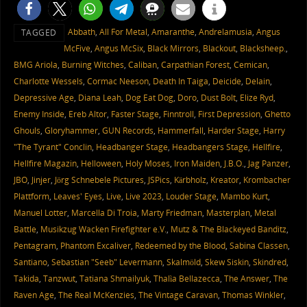
Abbath
,
All For Metal
,
Amaranthe
,
Andrelamusia
,
Angus
TAGGED
McFive
,
Angus McSix
,
Black Mirrors
,
Blackout
,
Blacksheep.
,
BMG Ariola
,
Burning Witches
,
Caliban
,
Carpathian Forest
,
Cemican
,
Charlotte Wessels
,
Cormac Neeson
,
Death In Taiga
,
Deicide
,
Delain
,
Depressive Age
,
Diana Leah
,
Dog Eat Dog
,
Doro
,
Dust Bolt
,
Elize Ryd
,
Enemy Inside
,
Ereb Altor
,
Faster Stage
,
Finntroll
,
First Depression
,
Ghetto
Ghouls
,
Gloryhammer
,
GUN Records
,
Hammerfall
,
Harder Stage
,
Harry
"The Tyrant" Conclin
,
Headbanger Stage
,
Headbangers Stage
,
Hellfire
,
Hellfire Magazin
,
Helloween
,
Holy Moses
,
Iron Maiden
,
J.B.O.
,
Jag Panzer
,
JBO
,
Jinjer
,
Jörg Schnebele Pictures
,
JSPics
,
Kärbholz
,
Kreator
,
Krombacher
Plattform
,
Leaves' Eyes
,
Live
,
Live 2023
,
Louder Stage
,
Mambo Kurt
,
Manuel Lotter
,
Marcella Di Troia
,
Marty Friedman
,
Masterplan
,
Metal
Battle
,
Musikzug Wacken Firefighter e.V.
,
Mutz & The Blackeyed Banditz
,
Pentagram
,
Phantom Excaliver
,
Redeemed by the Blood
,
Sabina Classen
,
Santiano
,
Sebastian "Seeb" Levermann
,
Skalmöld
,
Skew Siskin
,
Skindred
,
Takida
,
Tanzwut
,
Tatiana Shmailyuk
,
Thalìa Bellazecca
,
The Answer
,
The
Raven Age
,
The Real McKenzies
,
The Vintage Caravan
,
Thomas Winkler
,