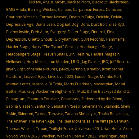
McFive
,
Angus McSix
,
Black Mirrors
,
Blackout
,
Blacksheep.
,
BMG Ariola
,
Burning Witches
,
Caliban
,
Carpathian Forest
,
Cemican
,
Charlotte Wessels
,
Cormac Neeson
,
Death In Taiga
,
Deicide
,
Delain
,
Depressive Age
,
Diana Leah
,
Dog Eat Dog
,
Doro
,
Dust Bolt
,
Elize Ryd
,
Enemy Inside
,
Ereb Altor
,
Evergrey
,
Faster Stage
,
Finntroll
,
First
Depression
,
Ghetto Ghouls
,
Gloryhammer
,
GUN Records
,
Hammerfall
,
Harder Stage
,
Harry "The Tyrant" Conclin
,
Headbanger Stage
,
Headbangers Stage
,
Heaven Shall Burn
,
Hellfire
,
Hellfire Magazin
,
Helloween
,
Holy Moses
,
Iron Maiden
,
J.B.O.
,
Jag Panzer
,
JBO
,
Jeff Becerra
,
Jinjer
,
Jörg Schnebele Pictures
,
JSPics
,
Kärbholz
,
Kreator
,
Krombacher
Plattform
,
Leaves' Eyes
,
Live
,
Live 2023
,
Louder Stage
,
Mambo Kurt
,
Manuel Lotter
,
Marcella Di Troia
,
Marty Friedman
,
Masterplan
,
Metal
Battle
,
Musikzug Wacken Firefighter e.V.
,
Mutz & The Blackeyed Banditz
,
Pentagram
,
Phantom Excaliver
,
Possessed
,
Redeemed by the Blood
,
Sabina Classen
,
Santiano
,
Sebastian "Seeb" Levermann
,
Skalmöld
,
Skew
Siskin
,
Skindred
,
Takida
,
Tanzwut
,
Tatiana Shmailyuk
,
Thalìa Bellazecca
,
The Answer
,
The Raven Age
,
The Real McKenzies
,
The Vintage Caravan
,
Thomas Winkler
,
Tribun
,
Twilight Force
,
Universum 25
,
Uriah Heep
,
Vixen
,
Voivod
,
W:O:A 2023
,
Wacken
,
Wacken Open Air 2023
,
Wackinger Stage
,