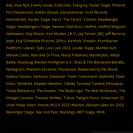
Bolt
,
Elize Ryd
,
Enemy Inside
,
Ereb Altor
,
Evergrey
,
Faster Stage
,
Finntroll
,
First Depression
,
Ghetto Ghouls
,
Gloryhammer
,
GUN Records
,
Hammerfall
,
Harder Stage
,
Harry "The Tyrant" Conclin
,
Headbanger
Stage
,
Headbangers Stage
,
Heaven Shall Burn
,
Hellfire
,
Hellfire Magazin
,
Helloween
,
Holy Moses
,
Iron Maiden
,
J.B.O.
,
Jag Panzer
,
JBO
,
Jeff Becerra
,
Jinjer
,
Jörg Schnebele Pictures
,
JSPics
,
Kärbholz
,
Kreator
,
Krombacher
Plattform
,
Leaves' Eyes
,
Live
,
Live 2023
,
Louder Stage
,
Mambo Kurt
,
Manuel Lotter
,
Marcella Di Troia
,
Marty Friedman
,
Masterplan
,
Metal
Battle
,
Musikzug Wacken Firefighter e.V.
,
Mutz & The Blackeyed Banditz
,
Pentagram
,
Phantom Excaliver
,
Possessed
,
Redeemed by the Blood
,
Sabina Classen
,
Santiano
,
Sebastian "Seeb" Levermann
,
Skalmöld
,
Skew
Siskin
,
Skindred
,
Stephan Weidner
,
Takida
,
Tanzwut
,
Tatiana Shmailyuk
,
Thalìa Bellazecca
,
The Answer
,
The Raven Age
,
The Real McKenzies
,
The
Vintage Caravan
,
Thomas Winkler
,
Tribun
,
Twilight Force
,
Universum 25
,
Uriah Heep
,
Vixen
,
Voivod
,
W:O:A 2023
,
Wacken
,
Wacken Open Air 2023
,
Wackinger Stage
,
War And Pain
,
Warkings
,
WET Stage
,
WOA