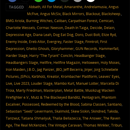
Abbath
,
All For Metal
,
Amaranthe
,
Andrelamusia
,
Angus
TAGGED
McFive
,
Angus McSix
,
Black Mirrors
,
Blackout
,
Blacksheep.
,
BMG Ariola
,
Burning Witches
,
Caliban
,
Carpathian Forest
,
Cemican
,
Charlotte Wessels
,
Cormac Neeson
,
Death In Taiga
,
Deicide
,
Delain
,
Depressive Age
,
Diana Leah
,
Dog Eat Dog
,
Doro
,
Dust Bolt
,
Elize Ryd
,
Enemy Inside
,
Ereb Altor
,
Evergrey
,
Faster Stage
,
Finntroll
,
First
Depression
,
Ghetto Ghouls
,
Gloryhammer
,
GUN Records
,
Hammerfall
,
Harder Stage
,
Harry "The Tyrant" Conclin
,
Headbanger Stage
,
Headbangers Stage
,
Hellfire
,
Hellfire Magazin
,
Helloween
,
Holy Moses
,
Iron Maiden
,
J.B.O.
,
Jag Panzer
,
JBO
,
Jeff Becerra
,
Jinjer
,
Jörg Schnebele
Pictures
,
JSPics
,
Kärbholz
,
Kreator
,
Krombacher Plattform
,
Leaves' Eyes
,
Live
,
Live 2023
,
Louder Stage
,
Mambo Kurt
,
Manuel Lotter
,
Marcella Di
Troia
,
Marty Friedman
,
Masterplan
,
Metal Battle
,
Musikzug Wacken
Firefighter e.V.
,
Mutz & The Blackeyed Banditz
,
Pentagram
,
Phantom
Excaliver
,
Possessed
,
Redeemed by the Blood
,
Sabina Classen
,
Santiano
,
Sebastian "Seeb" Levermann
,
Skalmöld
,
Skew Siskin
,
Skindred
,
Takida
,
Tanzwut
,
Tatiana Shmailyuk
,
Thalìa Bellazecca
,
The Answer
,
The Raven
Age
,
The Real McKenzies
,
The Vintage Caravan
,
Thomas Winkler
,
Tribun
,