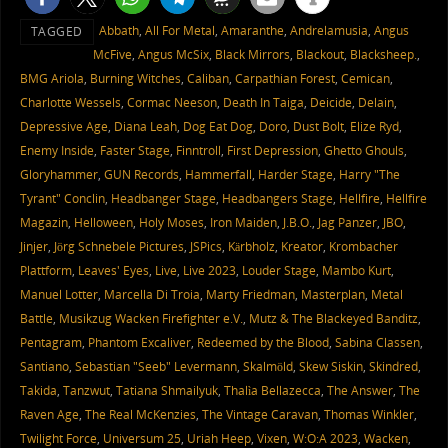
Abbath
,
All For Metal
,
Amaranthe
,
Andrelamusia
,
Angus
TAGGED
McFive
,
Angus McSix
,
Black Mirrors
,
Blackout
,
Blacksheep.
,
BMG Ariola
,
Burning Witches
,
Caliban
,
Carpathian Forest
,
Cemican
,
Charlotte Wessels
,
Cormac Neeson
,
Death In Taiga
,
Deicide
,
Delain
,
Depressive Age
,
Diana Leah
,
Dog Eat Dog
,
Doro
,
Dust Bolt
,
Elize Ryd
,
Enemy Inside
,
Faster Stage
,
Finntroll
,
First Depression
,
Ghetto Ghouls
,
Gloryhammer
,
GUN Records
,
Hammerfall
,
Harder Stage
,
Harry "The
Tyrant" Conclin
,
Headbanger Stage
,
Headbangers Stage
,
Hellfire
,
Hellfire
Magazin
,
Helloween
,
Holy Moses
,
Iron Maiden
,
J.B.O.
,
Jag Panzer
,
JBO
,
Jinjer
,
Jörg Schnebele Pictures
,
JSPics
,
Kärbholz
,
Kreator
,
Krombacher
Plattform
,
Leaves' Eyes
,
Live
,
Live 2023
,
Louder Stage
,
Mambo Kurt
,
Manuel Lotter
,
Marcella Di Troia
,
Marty Friedman
,
Masterplan
,
Metal
Battle
,
Musikzug Wacken Firefighter e.V.
,
Mutz & The Blackeyed Banditz
,
Pentagram
,
Phantom Excaliver
,
Redeemed by the Blood
,
Sabina Classen
,
Santiano
,
Sebastian "Seeb" Levermann
,
Skalmöld
,
Skew Siskin
,
Skindred
,
Takida
,
Tanzwut
,
Tatiana Shmailyuk
,
Thalìa Bellazecca
,
The Answer
,
The
Raven Age
,
The Real McKenzies
,
The Vintage Caravan
,
Thomas Winkler
,
Twilight Force
,
Universum 25
,
Uriah Heep
,
Vixen
,
W:O:A 2023
,
Wacken
,