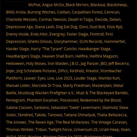
McFive
,
Angus McSix
,
Black Mirrors
,
Blackout
,
Blacksheep.
,
BMG Ariola
,
Burning Witches
,
Caliban
,
Carpathian Forest
,
Cemican
,
Charlotte Wessels
,
Cormac Neeson
,
Death In Taiga
,
Deicide
,
Delain
,
Depressive Age
,
Diana Leah
,
Dog Eat Dog
,
Doro
,
Dust Bolt
,
Elize Ryd
,
Enemy Inside
,
Ereb Altor
,
Evergrey
,
Faster Stage
,
Finntroll
,
First
Depression
,
Ghetto Ghouls
,
Gloryhammer
,
GUN Records
,
Hammerfall
,
Harder Stage
,
Harry "The Tyrant" Conclin
,
Headbanger Stage
,
Headbangers Stage
,
Heaven Shall Burn
,
Hellfire
,
Hellfire Magazin
,
Helloween
,
Holy Moses
,
Iron Maiden
,
J.B.O.
,
Jag Panzer
,
JBO
,
Jeff Becerra
,
Jinjer
,
Jörg Schnebele Pictures
,
JSPics
,
Kärbholz
,
Kreator
,
Krombacher
Plattform
,
Leaves' Eyes
,
Live
,
Live 2023
,
Louder Stage
,
Mambo Kurt
,
Manuel Lotter
,
Marcella Di Troia
,
Marty Friedman
,
Masterplan
,
Metal
Battle
,
Musikzug Wacken Firefighter e.V.
,
Mutz & The Blackeyed Banditz
,
Pentagram
,
Phantom Excaliver
,
Possessed
,
Redeemed by the Blood
,
Sabina Classen
,
Santiano
,
Sebastian "Seeb" Levermann
,
Skalmöld
,
Skew
Siskin
,
Skindred
,
Takida
,
Tanzwut
,
Tatiana Shmailyuk
,
Thalìa Bellazecca
,
The Answer
,
The Raven Age
,
The Real McKenzies
,
The Vintage Caravan
,
Thomas Winkler
,
Tribun
,
Twilight Force
,
Universum 25
,
Uriah Heep
,
Vixen
,
W:O:A 2023
,
Wacken
,
Wacken Open Air 2023
,
Wackinger Stage
,