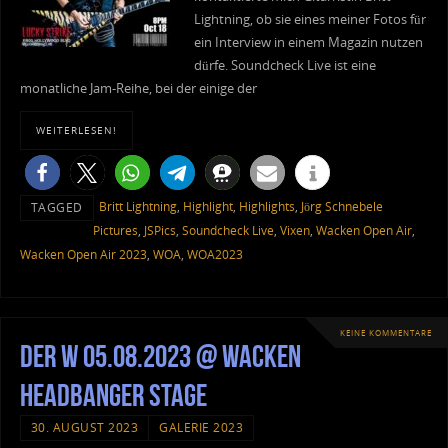
Lightning, ob sie eines meiner Fotos für
ein Interview in einem Magazin nutzen
dürfe. Soundcheck Live ist eine
monatliche Jam-Reihe, bei der einige der
WEITERLESEN!
Britt Lightning
,
Highlight
,
Highlights
,
Jörg Schnebele
TAGGED
Pictures
,
JSPics
,
Soundcheck Live
,
Vixen
,
Wacken Open Air
,
Wacken Open Air 2023
,
WOA
,
WOA2023
KEINE KOMMENTARE
Der W 05.08.2023 @ Wacken
Headbanger Stage
30. AUGUST 2023
GALERIE 2023