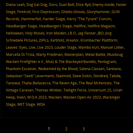
Diana Leah
,
Dog Eat Dog
,
Doro
,
Dust Bolt
,
Elize Ryd
,
Enemy Inside
,
Faster
Stage
,
Finntroll
,
First Depression
,
Ghetto Ghouls
,
Gloryhammer
,
GUN
Records
,
Hammerfall
,
Harder Stage
,
Harry "The Tyrant" Conclin
,
Headbanger Stage
,
Headbangers Stage
,
Hellfire
,
Hellfire Magazin
,
Helloween
,
Holy Moses
,
Iron Maiden
,
J.B.O.
,
Jag Panzer
,
JBO
,
Jörg
Schnebele Pictures
,
JSPics
,
Kärbholz
,
Kreator
,
Krombacher Plattform
,
Leaves' Eyes
,
Live
,
Live 2023
,
Louder Stage
,
Mambo Kurt
,
Manuel Lotter
,
Marcella Di Troia
,
Marty Friedman
,
Masterplan
,
Metal Battle
,
Musikzug
Wacken Firefighter e.V.
,
Mutz & The Blackeyed Banditz
,
Pentagram
,
Phantom Excaliver
,
Redeemed by the Blood
,
Sabina Classen
,
Santiano
,
Sebastian "Seeb" Levermann
,
Skalmöld
,
Skew Siskin
,
Skindred
,
Takida
,
Tanzwut
,
Thalìa Bellazecca
,
The Raven Age
,
The Real McKenzies
,
The
Vintage Caravan
,
Thomas Winkler
,
Twilight Force
,
Universum 25
,
Uriah
Heep
,
Vixen
,
W:O:A 2023
,
Wacken
,
Wacken Open Air 2023
,
Wackinger
Stage
,
WET Stage
,
WOA
1
2
3