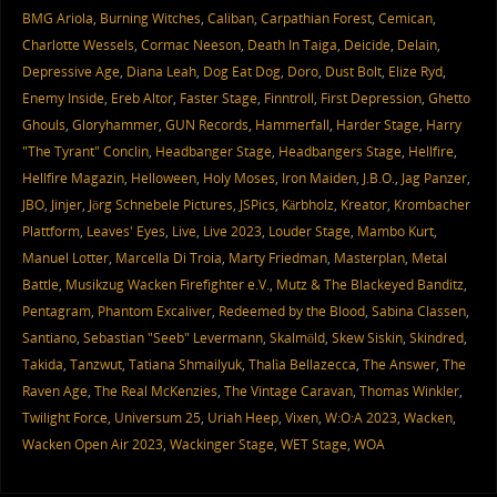
BMG Ariola
,
Burning Witches
,
Caliban
,
Carpathian Forest
,
Cemican
,
Charlotte Wessels
,
Cormac Neeson
,
Death In Taiga
,
Deicide
,
Delain
,
Depressive Age
,
Diana Leah
,
Dog Eat Dog
,
Doro
,
Dust Bolt
,
Elize Ryd
,
Enemy Inside
,
Ereb Altor
,
Faster Stage
,
Finntroll
,
First Depression
,
Ghetto
Ghouls
,
Gloryhammer
,
GUN Records
,
Hammerfall
,
Harder Stage
,
Harry
"The Tyrant" Conclin
,
Headbanger Stage
,
Headbangers Stage
,
Hellfire
,
Hellfire Magazin
,
Helloween
,
Holy Moses
,
Iron Maiden
,
J.B.O.
,
Jag Panzer
,
JBO
,
Jinjer
,
Jörg Schnebele Pictures
,
JSPics
,
Kärbholz
,
Kreator
,
Krombacher
Plattform
,
Leaves' Eyes
,
Live
,
Live 2023
,
Louder Stage
,
Mambo Kurt
,
Manuel Lotter
,
Marcella Di Troia
,
Marty Friedman
,
Masterplan
,
Metal
Battle
,
Musikzug Wacken Firefighter e.V.
,
Mutz & The Blackeyed Banditz
,
Pentagram
,
Phantom Excaliver
,
Redeemed by the Blood
,
Sabina Classen
,
Santiano
,
Sebastian "Seeb" Levermann
,
Skalmöld
,
Skew Siskin
,
Skindred
,
Takida
,
Tanzwut
,
Tatiana Shmailyuk
,
Thalìa Bellazecca
,
The Answer
,
The
Raven Age
,
The Real McKenzies
,
The Vintage Caravan
,
Thomas Winkler
,
Twilight Force
,
Universum 25
,
Uriah Heep
,
Vixen
,
W:O:A 2023
,
Wacken
,
Wacken Open Air 2023
,
Wackinger Stage
,
WET Stage
,
WOA