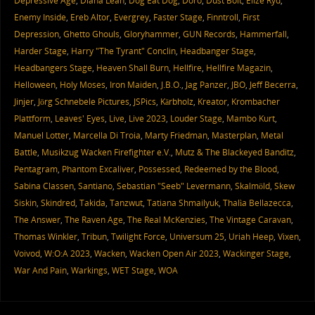
Depressive Age
,
Diana Leah
,
Dog Eat Dog
,
Doro
,
Dust Bolt
,
Elize Ryd
,
Enemy Inside
,
Ereb Altor
,
Evergrey
,
Faster Stage
,
Finntroll
,
First
Depression
,
Ghetto Ghouls
,
Gloryhammer
,
GUN Records
,
Hammerfall
,
Harder Stage
,
Harry "The Tyrant" Conclin
,
Headbanger Stage
,
Headbangers Stage
,
Heaven Shall Burn
,
Hellfire
,
Hellfire Magazin
,
Helloween
,
Holy Moses
,
Iron Maiden
,
J.B.O.
,
Jag Panzer
,
JBO
,
Jeff Becerra
,
Jinjer
,
Jörg Schnebele Pictures
,
JSPics
,
Kärbholz
,
Kreator
,
Krombacher
Plattform
,
Leaves' Eyes
,
Live
,
Live 2023
,
Louder Stage
,
Mambo Kurt
,
Manuel Lotter
,
Marcella Di Troia
,
Marty Friedman
,
Masterplan
,
Metal
Battle
,
Musikzug Wacken Firefighter e.V.
,
Mutz & The Blackeyed Banditz
,
Pentagram
,
Phantom Excaliver
,
Possessed
,
Redeemed by the Blood
,
Sabina Classen
,
Santiano
,
Sebastian "Seeb" Levermann
,
Skalmöld
,
Skew
Siskin
,
Skindred
,
Takida
,
Tanzwut
,
Tatiana Shmailyuk
,
Thalìa Bellazecca
,
The Answer
,
The Raven Age
,
The Real McKenzies
,
The Vintage Caravan
,
Thomas Winkler
,
Tribun
,
Twilight Force
,
Universum 25
,
Uriah Heep
,
Vixen
,
Voivod
,
W:O:A 2023
,
Wacken
,
Wacken Open Air 2023
,
Wackinger Stage
,
War And Pain
,
Warkings
,
WET Stage
,
WOA