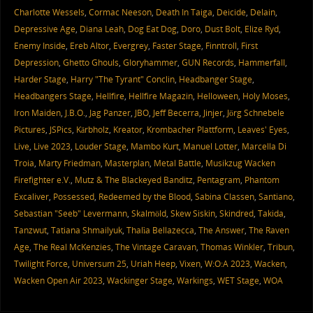
Charlotte Wessels
,
Cormac Neeson
,
Death In Taiga
,
Deicide
,
Delain
,
Depressive Age
,
Diana Leah
,
Dog Eat Dog
,
Doro
,
Dust Bolt
,
Elize Ryd
,
Enemy Inside
,
Ereb Altor
,
Evergrey
,
Faster Stage
,
Finntroll
,
First
Depression
,
Ghetto Ghouls
,
Gloryhammer
,
GUN Records
,
Hammerfall
,
Harder Stage
,
Harry "The Tyrant" Conclin
,
Headbanger Stage
,
Headbangers Stage
,
Hellfire
,
Hellfire Magazin
,
Helloween
,
Holy Moses
,
Iron Maiden
,
J.B.O.
,
Jag Panzer
,
JBO
,
Jeff Becerra
,
Jinjer
,
Jörg Schnebele
Pictures
,
JSPics
,
Kärbholz
,
Kreator
,
Krombacher Plattform
,
Leaves' Eyes
,
Live
,
Live 2023
,
Louder Stage
,
Mambo Kurt
,
Manuel Lotter
,
Marcella Di
Troia
,
Marty Friedman
,
Masterplan
,
Metal Battle
,
Musikzug Wacken
Firefighter e.V.
,
Mutz & The Blackeyed Banditz
,
Pentagram
,
Phantom
Excaliver
,
Possessed
,
Redeemed by the Blood
,
Sabina Classen
,
Santiano
,
Sebastian "Seeb" Levermann
,
Skalmöld
,
Skew Siskin
,
Skindred
,
Takida
,
Tanzwut
,
Tatiana Shmailyuk
,
Thalìa Bellazecca
,
The Answer
,
The Raven
Age
,
The Real McKenzies
,
The Vintage Caravan
,
Thomas Winkler
,
Tribun
,
Twilight Force
,
Universum 25
,
Uriah Heep
,
Vixen
,
W:O:A 2023
,
Wacken
,
Wacken Open Air 2023
,
Wackinger Stage
,
Warkings
,
WET Stage
,
WOA