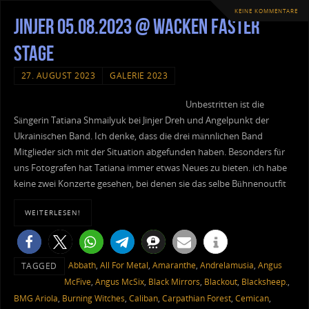
KEINE KOMMENTARE
Jinjer 05.08.2023 @ Wacken Faster
Stage
27. AUGUST 2023
GALERIE 2023
Unbestritten ist die
Sängerin Tatiana Shmailyuk bei Jinjer Dreh und Angelpunkt der
Ukrainischen Band. Ich denke, dass die drei männlichen Band
Mitglieder sich mit der Situation abgefunden haben. Besonders für
uns Fotografen hat Tatiana immer etwas Neues zu bieten. ich habe
keine zwei Konzerte gesehen, bei denen sie das selbe Bühnenoutfit
WEITERLESEN!
Abbath
,
All For Metal
,
Amaranthe
,
Andrelamusia
,
Angus
TAGGED
McFive
,
Angus McSix
,
Black Mirrors
,
Blackout
,
Blacksheep.
,
BMG Ariola
,
Burning Witches
,
Caliban
,
Carpathian Forest
,
Cemican
,