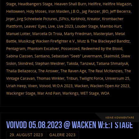
Stage
,
Headbangers Stage
,
Heaven Shall Burn
,
Hellfire
,
Hellfire Magazin
,
Helloween
,
Holy Moses
,
Iron Maiden
,
J.B.O.
,
Jag Panzer
,
JBO
,
Jeff Becerra
,
Jinjer
,
Jörg Schnebele Pictures
,
JSPics
,
Kärbholz
,
Kreator
,
Krombacher
Plattform
,
Leaves' Eyes
,
Live
,
Live 2023
,
Louder Stage
,
Mambo Kurt
,
Manuel Lotter
,
Marcella Di Troia
,
Marty Friedman
,
Masterplan
,
Metal
Battle
,
Musikzug Wacken Firefighter e.V.
,
Mutz & The Blackeyed Banditz
,
Pentagram
,
Phantom Excaliver
,
Possessed
,
Redeemed by the Blood
,
Sabina Classen
,
Santiano
,
Sebastian "Seeb" Levermann
,
Skalmöld
,
Skew
Siskin
,
Skindred
,
Stephan Weidner
,
Takida
,
Tanzwut
,
Tatiana Shmailyuk
,
Thalìa Bellazecca
,
The Answer
,
The Raven Age
,
The Real McKenzies
,
The
Vintage Caravan
,
Thomas Winkler
,
Tribun
,
Twilight Force
,
Universum 25
,
Uriah Heep
,
Vixen
,
Voivod
,
W:O:A 2023
,
Wacken
,
Wacken Open Air 2023
,
Wackinger Stage
,
War And Pain
,
Warkings
,
WET Stage
,
WOA
KEINE KOMMENTARE
Voivod 05.08.2023 @ Wacken W:E:T Stage
29. AUGUST 2023
GALERIE 2023