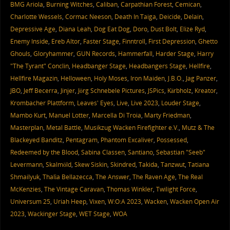
BMG Ariola
,
Burning Witches
,
Caliban
,
Carpathian Forest
,
Cemican
,
Charlotte Wessels
,
Cormac Neeson
,
Death In Taiga
,
Deicide
,
Delain
,
Depressive Age
,
Diana Leah
,
Dog Eat Dog
,
Doro
,
Dust Bolt
,
Elize Ryd
,
Enemy Inside
,
Ereb Altor
,
Faster Stage
,
Finntroll
,
First Depression
,
Ghetto
Ghouls
,
Gloryhammer
,
GUN Records
,
Hammerfall
,
Harder Stage
,
Harry
"The Tyrant" Conclin
,
Headbanger Stage
,
Headbangers Stage
,
Hellfire
,
Hellfire Magazin
,
Helloween
,
Holy Moses
,
Iron Maiden
,
J.B.O.
,
Jag Panzer
,
JBO
,
Jeff Becerra
,
Jinjer
,
Jörg Schnebele Pictures
,
JSPics
,
Kärbholz
,
Kreator
,
Krombacher Plattform
,
Leaves' Eyes
,
Live
,
Live 2023
,
Louder Stage
,
Mambo Kurt
,
Manuel Lotter
,
Marcella Di Troia
,
Marty Friedman
,
Masterplan
,
Metal Battle
,
Musikzug Wacken Firefighter e.V.
,
Mutz & The
Blackeyed Banditz
,
Pentagram
,
Phantom Excaliver
,
Possessed
,
Redeemed by the Blood
,
Sabina Classen
,
Santiano
,
Sebastian "Seeb"
Levermann
,
Skalmöld
,
Skew Siskin
,
Skindred
,
Takida
,
Tanzwut
,
Tatiana
Shmailyuk
,
Thalìa Bellazecca
,
The Answer
,
The Raven Age
,
The Real
McKenzies
,
The Vintage Caravan
,
Thomas Winkler
,
Twilight Force
,
Universum 25
,
Uriah Heep
,
Vixen
,
W:O:A 2023
,
Wacken
,
Wacken Open Air
2023
,
Wackinger Stage
,
WET Stage
,
WOA