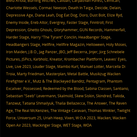
BMG Ariola
,
Burning Witches
,
Caliban
,
Carpathian Forest
,
Cemican
,
Charlotte Wessels
,
Cormac Neeson
,
Death In Taiga
,
Deicide
,
Delain
,
Depressive Age
,
Diana Leah
,
Dog Eat Dog
,
Doro
,
Dust Bolt
,
Elize Ryd
,
Enemy Inside
,
Ereb Altor
,
Evergrey
,
Faster Stage
,
Finntroll
,
First
Depression
,
Ghetto Ghouls
,
Gloryhammer
,
GUN Records
,
Hammerfall
,
Harder Stage
,
Harry "The Tyrant" Conclin
,
Headbanger Stage
,
Headbangers Stage
,
Hellfire
,
Hellfire Magazin
,
Helloween
,
Holy Moses
,
Iron Maiden
,
J.B.O.
,
Jag Panzer
,
JBO
,
Jeff Becerra
,
Jinjer
,
Jörg Schnebele
Pictures
,
JSPics
,
Kärbholz
,
Kreator
,
Krombacher Plattform
,
Leaves' Eyes
,
Live
,
Live 2023
,
Louder Stage
,
Mambo Kurt
,
Manuel Lotter
,
Marcella Di
Troia
,
Marty Friedman
,
Masterplan
,
Metal Battle
,
Musikzug Wacken
Firefighter e.V.
,
Mutz & The Blackeyed Banditz
,
Pentagram
,
Phantom
Excaliver
,
Possessed
,
Redeemed by the Blood
,
Sabina Classen
,
Santiano
,
Sebastian "Seeb" Levermann
,
Skalmöld
,
Skew Siskin
,
Skindred
,
Takida
,
Tanzwut
,
Tatiana Shmailyuk
,
Thalìa Bellazecca
,
The Answer
,
The Raven
Age
,
The Real McKenzies
,
The Vintage Caravan
,
Thomas Winkler
,
Twilight
Force
,
Universum 25
,
Uriah Heep
,
Vixen
,
W:O:A 2023
,
Wacken
,
Wacken
Open Air 2023
,
Wackinger Stage
,
WET Stage
,
WOA