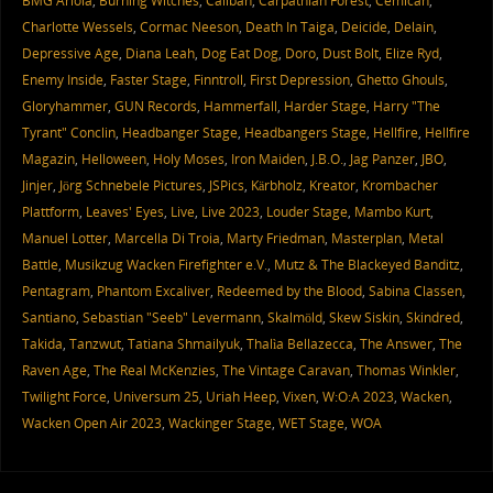
BMG Ariola
,
Burning Witches
,
Caliban
,
Carpathian Forest
,
Cemican
,
Charlotte Wessels
,
Cormac Neeson
,
Death In Taiga
,
Deicide
,
Delain
,
Depressive Age
,
Diana Leah
,
Dog Eat Dog
,
Doro
,
Dust Bolt
,
Elize Ryd
,
Enemy Inside
,
Faster Stage
,
Finntroll
,
First Depression
,
Ghetto Ghouls
,
Gloryhammer
,
GUN Records
,
Hammerfall
,
Harder Stage
,
Harry "The
Tyrant" Conclin
,
Headbanger Stage
,
Headbangers Stage
,
Hellfire
,
Hellfire
Magazin
,
Helloween
,
Holy Moses
,
Iron Maiden
,
J.B.O.
,
Jag Panzer
,
JBO
,
Jinjer
,
Jörg Schnebele Pictures
,
JSPics
,
Kärbholz
,
Kreator
,
Krombacher
Plattform
,
Leaves' Eyes
,
Live
,
Live 2023
,
Louder Stage
,
Mambo Kurt
,
Manuel Lotter
,
Marcella Di Troia
,
Marty Friedman
,
Masterplan
,
Metal
Battle
,
Musikzug Wacken Firefighter e.V.
,
Mutz & The Blackeyed Banditz
,
Pentagram
,
Phantom Excaliver
,
Redeemed by the Blood
,
Sabina Classen
,
Santiano
,
Sebastian "Seeb" Levermann
,
Skalmöld
,
Skew Siskin
,
Skindred
,
Takida
,
Tanzwut
,
Tatiana Shmailyuk
,
Thalìa Bellazecca
,
The Answer
,
The
Raven Age
,
The Real McKenzies
,
The Vintage Caravan
,
Thomas Winkler
,
Twilight Force
,
Universum 25
,
Uriah Heep
,
Vixen
,
W:O:A 2023
,
Wacken
,
Wacken Open Air 2023
,
Wackinger Stage
,
WET Stage
,
WOA