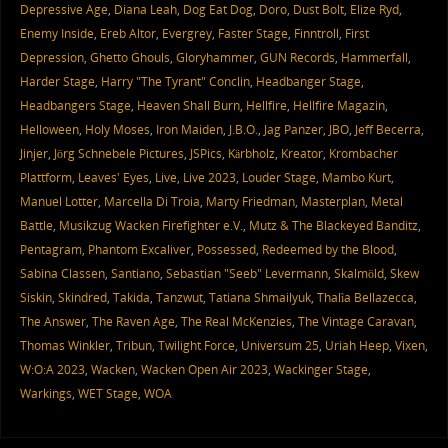
Depressive Age
,
Diana Leah
,
Dog Eat Dog
,
Doro
,
Dust Bolt
,
Elize Ryd
,
Enemy Inside
,
Ereb Altor
,
Evergrey
,
Faster Stage
,
Finntroll
,
First
Depression
,
Ghetto Ghouls
,
Gloryhammer
,
GUN Records
,
Hammerfall
,
Harder Stage
,
Harry "The Tyrant" Conclin
,
Headbanger Stage
,
Headbangers Stage
,
Heaven Shall Burn
,
Hellfire
,
Hellfire Magazin
,
Helloween
,
Holy Moses
,
Iron Maiden
,
J.B.O.
,
Jag Panzer
,
JBO
,
Jeff Becerra
,
Jinjer
,
Jörg Schnebele Pictures
,
JSPics
,
Kärbholz
,
Kreator
,
Krombacher
Plattform
,
Leaves' Eyes
,
Live
,
Live 2023
,
Louder Stage
,
Mambo Kurt
,
Manuel Lotter
,
Marcella Di Troia
,
Marty Friedman
,
Masterplan
,
Metal
Battle
,
Musikzug Wacken Firefighter e.V.
,
Mutz & The Blackeyed Banditz
,
Pentagram
,
Phantom Excaliver
,
Possessed
,
Redeemed by the Blood
,
Sabina Classen
,
Santiano
,
Sebastian "Seeb" Levermann
,
Skalmöld
,
Skew
Siskin
,
Skindred
,
Takida
,
Tanzwut
,
Tatiana Shmailyuk
,
Thalìa Bellazecca
,
The Answer
,
The Raven Age
,
The Real McKenzies
,
The Vintage Caravan
,
Thomas Winkler
,
Tribun
,
Twilight Force
,
Universum 25
,
Uriah Heep
,
Vixen
,
W:O:A 2023
,
Wacken
,
Wacken Open Air 2023
,
Wackinger Stage
,
Warkings
,
WET Stage
,
WOA