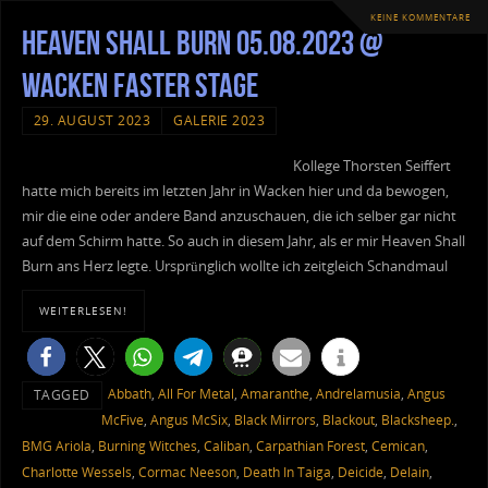
KEINE KOMMENTARE
Heaven Shall Burn 05.08.2023 @
Wacken Faster Stage
29. AUGUST 2023
GALERIE 2023
Kollege Thorsten Seiffert
hatte mich bereits im letzten Jahr in Wacken hier und da bewogen,
mir die eine oder andere Band anzuschauen, die ich selber gar nicht
auf dem Schirm hatte. So auch in diesem Jahr, als er mir Heaven Shall
Burn ans Herz legte. Ursprünglich wollte ich zeitgleich Schandmaul
WEITERLESEN!
Abbath
,
All For Metal
,
Amaranthe
,
Andrelamusia
,
Angus
TAGGED
McFive
,
Angus McSix
,
Black Mirrors
,
Blackout
,
Blacksheep.
,
BMG Ariola
,
Burning Witches
,
Caliban
,
Carpathian Forest
,
Cemican
,
Charlotte Wessels
,
Cormac Neeson
,
Death In Taiga
,
Deicide
,
Delain
,