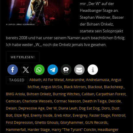
mir „Der W“ auf der
Headbanger Stage an.
Stephan Weidner, Basser
der Böhsen Onkelz,
startete sein Soloprojekt
bereits 2008 und hat unter seinem Namen auch beachtlichen Erfolg.
Ich habe weder „W„, noch die Onkelz jemals live gesehen.
WEITERLESEN!
Abbath
,
All For Metal
,
Amaranthe
,
Andrelamusia
,
Angus
TAGGED
McFive
,
Angus McSix
,
Black Mirrors
,
Blackout
,
Blacksheep.
,
BMG Ariola
,
Böhsen Onkelz
,
Burning Witches
,
Caliban
,
Carpathian Forest
,
Cemican
,
Charlotte Wessels
,
Cormac Neeson
,
Death In Taiga
,
Deicide
,
Delain
,
Depressive Age
,
Der W
,
Diana Leah
,
Dog Eat Dog
,
Doro
,
Dust
Bolt
,
Elize Ryd
,
Enemy Inside
,
Ereb Altor
,
Evergrey
,
Faster Stage
,
Finntroll
,
First Depression
,
Ghetto Ghouls
,
Gloryhammer
,
GUN Records
,
Hammerfall
,
Harder Stage
,
Harry "The Tyrant" Conclin
,
Headbanger