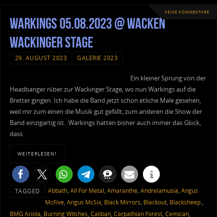
KEINE KOMMENTARE
Warkings 05.08.2023 @ Wacken
Wackinger Stage
29. AUGUST 2023
GALERIE 2023
Ein kleiner Sprung von der
Headbanger rüber zur Wackinger Stage, wo nun Warkings auf die
Bretter gingen. Ich habe die Band jetzt schon etliche Male gesehen,
weil mir zum einen die Musik gut gefällt, zum anderen die Show der
Band einzigartig ist. Warkings hatten bisher auch immer das Glück,
dass
WEITERLESEN!
Abbath
,
All For Metal
,
Amaranthe
,
Andrelamusia
,
Angus
TAGGED
McFive
,
Angus McSix
,
Black Mirrors
,
Blackout
,
Blacksheep.
,
BMG Ariola
,
Burning Witches
,
Caliban
,
Carpathian Forest
,
Cemican
,