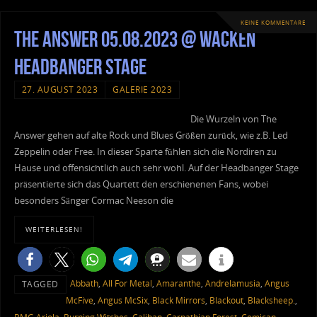
KEINE KOMMENTARE
The Answer 05.08.2023 @ Wacken
Headbanger Stage
27. AUGUST 2023
GALERIE 2023
Die Wurzeln von The
Answer gehen auf alte Rock und Blues Größen zurück, wie z.B. Led
Zeppelin oder Free. In dieser Sparte fühlen sich die Nordiren zu
Hause und offensichtlich auch sehr wohl. Auf der Headbanger Stage
präsentierte sich das Quartett den erschienenen Fans, wobei
besonders Sänger Cormac Neeson die
WEITERLESEN!
Abbath
,
All For Metal
,
Amaranthe
,
Andrelamusia
,
Angus
TAGGED
McFive
,
Angus McSix
,
Black Mirrors
,
Blackout
,
Blacksheep.
,