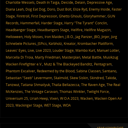
Charlotte Wessels
,
Death In Taiga
,
Deicide
,
Delain
,
Depressive Age
,
Diana Leah
,
Dog Eat Dog
,
Doro
,
Dust Bolt
,
Elize Ryd
,
Enemy Inside
,
Faster
Stage
,
Finntroll
,
First Depression
,
Ghetto Ghouls
,
Gloryhammer
,
GUN
Records
,
Hammerfall
,
Harder Stage
,
Harry "The Tyrant" Conclin
,
Headbanger Stage
,
Headbangers Stage
,
Hellfire
,
Hellfire Magazin
,
Helloween
,
Holy Moses
,
Iron Maiden
,
J.B.O.
,
Jag Panzer
,
JBO
,
Jinjer
,
Jörg
Schnebele Pictures
,
JSPics
,
Kärbholz
,
Kreator
,
Krombacher Plattform
,
Leaves' Eyes
,
Live
,
Live 2023
,
Louder Stage
,
Mambo Kurt
,
Manuel Lotter
,
Marcella Di Troia
,
Marty Friedman
,
Masterplan
,
Metal Battle
,
Musikzug
Wacken Firefighter e.V.
,
Mutz & The Blackeyed Banditz
,
Pentagram
,
Phantom Excaliver
,
Redeemed by the Blood
,
Sabina Classen
,
Santiano
,
Sebastian "Seeb" Levermann
,
Skalmöld
,
Skew Siskin
,
Skindred
,
Takida
,
Tanzwut
,
Tatiana Shmailyuk
,
Thalìa Bellazecca
,
The Raven Age
,
The Real
McKenzies
,
The Vintage Caravan
,
Thomas Winkler
,
Twilight Force
,
Universum 25
,
Uriah Heep
,
Vixen
,
W:O:A 2023
,
Wacken
,
Wacken Open Air
2023
,
Wackinger Stage
,
WET Stage
,
WOA
KEINE KOMMENTARE