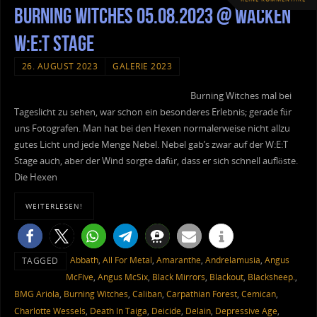
Burning Witches 05.08.2023 @ Wacken
W:E:T Stage
26. AUGUST 2023
GALERIE 2023
Burning Witches mal bei
Tageslicht zu sehen, war schon ein besonderes Erlebnis; gerade für
uns Fotografen. Man hat bei den Hexen normalerweise nicht allzu
gutes Licht und jede Menge Nebel. Nebel gab’s zwar auf der W:E:T
Stage auch, aber der Wind sorgte dafür, dass er sich schnell auflöste.
Die Hexen
WEITERLESEN!
Abbath
,
All For Metal
,
Amaranthe
,
Andrelamusia
,
Angus
TAGGED
McFive
,
Angus McSix
,
Black Mirrors
,
Blackout
,
Blacksheep.
,
BMG Ariola
,
Burning Witches
,
Caliban
,
Carpathian Forest
,
Cemican
,
Charlotte Wessels
,
Death In Taiga
,
Deicide
,
Delain
,
Depressive Age
,