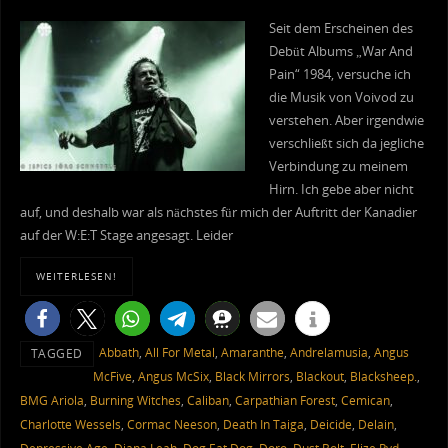
Seit dem Erscheinen des
Debüt Albums „War And
Pain“ 1984, versuche ich
die Musik von Voivod zu
verstehen. Aber irgendwie
verschließt sich da jegliche
Verbindung zu meinem
Hirn. Ich gebe aber nicht
auf, und deshalb war als nächstes für mich der Auftritt der Kanadier
auf der W:E:T Stage angesagt. Leider
WEITERLESEN!
Abbath
,
All For Metal
,
Amaranthe
,
Andrelamusia
,
Angus
TAGGED
McFive
,
Angus McSix
,
Black Mirrors
,
Blackout
,
Blacksheep.
,
BMG Ariola
,
Burning Witches
,
Caliban
,
Carpathian Forest
,
Cemican
,
Charlotte Wessels
,
Cormac Neeson
,
Death In Taiga
,
Deicide
,
Delain
,