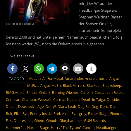
mir „Der W“ auf der
Headbanger Stage an.
Stephan Weidner, Basser
der Böhsen Onkelz,
startete sein Soloprojekt
bereits 2008 und hat unter seinem Namen auch beachtlichen Erfolg.
Ich habe weder „W„, noch die Onkelz jemals live gesehen.
WEITERLESEN!
Abbath
,
All For Metal
,
Amaranthe
,
Andrelamusia
,
Angus
TAGGED
McFive
,
Angus McSix
,
Black Mirrors
,
Blackout
,
Blacksheep.
,
BMG Ariola
,
Böhsen Onkelz
,
Burning Witches
,
Caliban
,
Carpathian Forest
,
Cemican
,
Charlotte Wessels
,
Cormac Neeson
,
Death In Taiga
,
Deicide
,
Delain
,
Depressive Age
,
Der W
,
Diana Leah
,
Dog Eat Dog
,
Doro
,
Dust
Bolt
,
Elize Ryd
,
Enemy Inside
,
Ereb Altor
,
Evergrey
,
Faster Stage
,
Finntroll
,
First Depression
,
Ghetto Ghouls
,
Gloryhammer
,
GUN Records
,
Hammerfall
,
Harder Stage
,
Harry "The Tyrant" Conclin
,
Headbanger