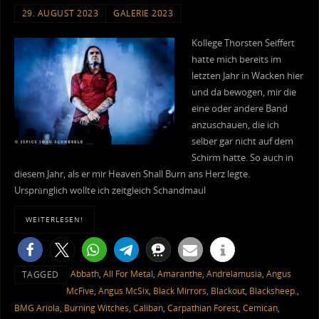
29. AUGUST 2023
GALERIE 2023
Kollege Thorsten Seiffert
hatte mich bereits im
letzten Jahr in Wacken hier
und da bewogen, mir die
eine oder andere Band
anzuschauen, die ich
selber gar nicht auf dem
Schirm hatte. So auch in
diesem Jahr, als er mir Heaven Shall Burn ans Herz legte.
Ursprünglich wollte ich zeitgleich Schandmaul
WEITERLESEN!
Abbath
,
All For Metal
,
Amaranthe
,
Andrelamusia
,
Angus
TAGGED
McFive
,
Angus McSix
,
Black Mirrors
,
Blackout
,
Blacksheep.
,
BMG Ariola
,
Burning Witches
,
Caliban
,
Carpathian Forest
,
Cemican
,