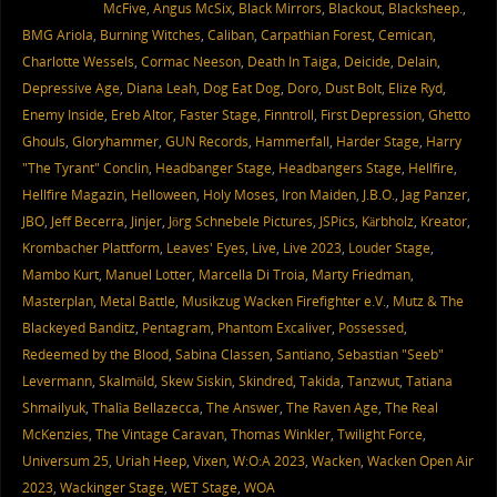
McFive
,
Angus McSix
,
Black Mirrors
,
Blackout
,
Blacksheep.
,
BMG Ariola
,
Burning Witches
,
Caliban
,
Carpathian Forest
,
Cemican
,
Charlotte Wessels
,
Cormac Neeson
,
Death In Taiga
,
Deicide
,
Delain
,
Depressive Age
,
Diana Leah
,
Dog Eat Dog
,
Doro
,
Dust Bolt
,
Elize Ryd
,
Enemy Inside
,
Ereb Altor
,
Faster Stage
,
Finntroll
,
First Depression
,
Ghetto
Ghouls
,
Gloryhammer
,
GUN Records
,
Hammerfall
,
Harder Stage
,
Harry
"The Tyrant" Conclin
,
Headbanger Stage
,
Headbangers Stage
,
Hellfire
,
Hellfire Magazin
,
Helloween
,
Holy Moses
,
Iron Maiden
,
J.B.O.
,
Jag Panzer
,
JBO
,
Jeff Becerra
,
Jinjer
,
Jörg Schnebele Pictures
,
JSPics
,
Kärbholz
,
Kreator
,
Krombacher Plattform
,
Leaves' Eyes
,
Live
,
Live 2023
,
Louder Stage
,
Mambo Kurt
,
Manuel Lotter
,
Marcella Di Troia
,
Marty Friedman
,
Masterplan
,
Metal Battle
,
Musikzug Wacken Firefighter e.V.
,
Mutz & The
Blackeyed Banditz
,
Pentagram
,
Phantom Excaliver
,
Possessed
,
Redeemed by the Blood
,
Sabina Classen
,
Santiano
,
Sebastian "Seeb"
Levermann
,
Skalmöld
,
Skew Siskin
,
Skindred
,
Takida
,
Tanzwut
,
Tatiana
Shmailyuk
,
Thalìa Bellazecca
,
The Answer
,
The Raven Age
,
The Real
McKenzies
,
The Vintage Caravan
,
Thomas Winkler
,
Twilight Force
,
Universum 25
,
Uriah Heep
,
Vixen
,
W:O:A 2023
,
Wacken
,
Wacken Open Air
2023
,
Wackinger Stage
,
WET Stage
,
WOA