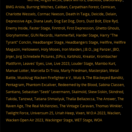
BMG Ariola
,
Burning Witches
,
Caliban
,
Carpathian Forest
,
Cemican
,
Charlotte Wessels
,
Cormac Neeson
,
Death In Taiga
,
Deicide
,
Delain
,
Depressive Age
,
Diana Leah
,
Dog Eat Dog
,
Doro
,
Dust Bolt
,
Elize Ryd
,
Enemy Inside
,
Faster Stage
,
Finntroll
,
First Depression
,
Ghetto Ghouls
,
Gloryhammer
,
GUN Records
,
Hammerfall
,
Harder Stage
,
Harry "The
Tyrant" Conclin
,
Headbanger Stage
,
Headbangers Stage
,
Hellfire
,
Hellfire
Magazin
,
Helloween
,
Holy Moses
,
Iron Maiden
,
J.B.O.
,
Jag Panzer
,
JBO
,
Jinjer
,
Jörg Schnebele Pictures
,
JSPics
,
Kärbholz
,
Kreator
,
Krombacher
Plattform
,
Leaves' Eyes
,
Live
,
Live 2023
,
Louder Stage
,
Mambo Kurt
,
Manuel Lotter
,
Marcella Di Troia
,
Marty Friedman
,
Masterplan
,
Metal
Battle
,
Musikzug Wacken Firefighter e.V.
,
Mutz & The Blackeyed Banditz
,
Pentagram
,
Phantom Excaliver
,
Redeemed by the Blood
,
Sabina Classen
,
Santiano
,
Sebastian "Seeb" Levermann
,
Skalmöld
,
Skew Siskin
,
Skindred
,
Takida
,
Tanzwut
,
Tatiana Shmailyuk
,
Thalìa Bellazecca
,
The Answer
,
The
Raven Age
,
The Real McKenzies
,
The Vintage Caravan
,
Thomas Winkler
,
Twilight Force
,
Universum 25
,
Uriah Heep
,
Vixen
,
W:O:A 2023
,
Wacken
,
Wacken Open Air 2023
,
Wackinger Stage
,
WET Stage
,
WOA