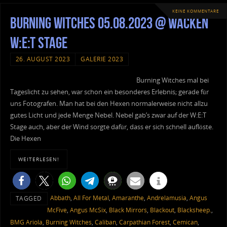
KEINE KOMMENTARE
Burning Witches 05.08.2023 @ Wacken
W:E:T Stage
26. AUGUST 2023
GALERIE 2023
Burning Witches mal bei
Tageslicht zu sehen, war schon ein besonderes Erlebnis; gerade für
uns Fotografen. Man hat bei den Hexen normalerweise nicht allzu
gutes Licht und jede Menge Nebel. Nebel gab’s zwar auf der W:E:T
Stage auch, aber der Wind sorgte dafür, dass er sich schnell auflöste.
Die Hexen
WEITERLESEN!
Abbath
,
All For Metal
,
Amaranthe
,
Andrelamusia
,
Angus
TAGGED
McFive
,
Angus McSix
,
Black Mirrors
,
Blackout
,
Blacksheep.
,
BMG Ariola
,
Burning Witches
,
Caliban
,
Carpathian Forest
,
Cemican
,