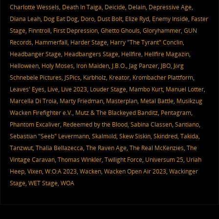
Charlotte Wessels
,
Death In Taiga
,
Deicide
,
Delain
,
Depressive Age
,
Diana Leah
,
Dog Eat Dog
,
Doro
,
Dust Bolt
,
Elize Ryd
,
Enemy Inside
,
Faster
Stage
,
Finntroll
,
First Depression
,
Ghetto Ghouls
,
Gloryhammer
,
GUN
Records
,
Hammerfall
,
Harder Stage
,
Harry "The Tyrant" Conclin
,
Headbanger Stage
,
Headbangers Stage
,
Hellfire
,
Hellfire Magazin
,
Helloween
,
Holy Moses
,
Iron Maiden
,
J.B.O.
,
Jag Panzer
,
JBO
,
Jörg
Schnebele Pictures
,
JSPics
,
Kärbholz
,
Kreator
,
Krombacher Plattform
,
Leaves' Eyes
,
Live
,
Live 2023
,
Louder Stage
,
Mambo Kurt
,
Manuel Lotter
,
Marcella Di Troia
,
Marty Friedman
,
Masterplan
,
Metal Battle
,
Musikzug
Wacken Firefighter e.V.
,
Mutz & The Blackeyed Banditz
,
Pentagram
,
Phantom Excaliver
,
Redeemed by the Blood
,
Sabina Classen
,
Santiano
,
Sebastian "Seeb" Levermann
,
Skalmöld
,
Skew Siskin
,
Skindred
,
Takida
,
Tanzwut
,
Thalìa Bellazecca
,
The Raven Age
,
The Real McKenzies
,
The
Vintage Caravan
,
Thomas Winkler
,
Twilight Force
,
Universum 25
,
Uriah
Heep
,
Vixen
,
W:O:A 2023
,
Wacken
,
Wacken Open Air 2023
,
Wackinger
Stage
,
WET Stage
,
WOA