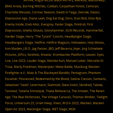
McFive
,
Angus McSix
,
Black Mirrors
,
Blackout
,
Blacksheep.
,
BMG Ariola
,
Burning Witches
,
Caliban
,
Carpathian Forest
,
Cemican
,
Charlotte Wessels
,
Cormac Neeson
,
Death In Taiga
,
Deicide
,
Delain
,
Depressive Age
,
Diana Leah
,
Dog Eat Dog
,
Doro
,
Dust Bolt
,
Elize Ryd
,
Enemy Inside
,
Ereb Altor
,
Evergrey
,
Faster Stage
,
Finntroll
,
First
Depression
,
Ghetto Ghouls
,
Gloryhammer
,
GUN Records
,
Hammerfall
,
Harder Stage
,
Harry "The Tyrant" Conclin
,
Headbanger Stage
,
Headbangers Stage
,
Hellfire
,
Hellfire Magazin
,
Helloween
,
Holy Moses
,
Iron Maiden
,
J.B.O.
,
Jag Panzer
,
JBO
,
Jeff Becerra
,
Jinjer
,
Jörg Schnebele
Pictures
,
JSPics
,
Kärbholz
,
Kreator
,
Krombacher Plattform
,
Leaves' Eyes
,
Live
,
Live 2023
,
Louder Stage
,
Mambo Kurt
,
Manuel Lotter
,
Marcella Di
Troia
,
Marty Friedman
,
Masterplan
,
Metal Battle
,
Musikzug Wacken
Firefighter e.V.
,
Mutz & The Blackeyed Banditz
,
Pentagram
,
Phantom
Excaliver
,
Possessed
,
Redeemed by the Blood
,
Sabina Classen
,
Santiano
,
Sebastian "Seeb" Levermann
,
Skalmöld
,
Skew Siskin
,
Skindred
,
Takida
,
Tanzwut
,
Tatiana Shmailyuk
,
Thalìa Bellazecca
,
The Answer
,
The Raven
Age
,
The Real McKenzies
,
The Vintage Caravan
,
Thomas Winkler
,
Twilight
Force
,
Universum 25
,
Uriah Heep
,
Vixen
,
W:O:A 2023
,
Wacken
,
Wacken
Open Air 2023
,
Wackinger Stage
,
WET Stage
,
WOA