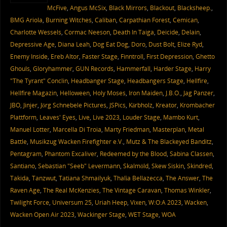
McFive
,
Angus McSix
,
Black Mirrors
,
Blackout
,
Blacksheep.
,
BMG Ariola
,
Burning Witches
,
Caliban
,
Carpathian Forest
,
Cemican
,
Charlotte Wessels
,
Cormac Neeson
,
Death In Taiga
,
Deicide
,
Delain
,
Depressive Age
,
Diana Leah
,
Dog Eat Dog
,
Doro
,
Dust Bolt
,
Elize Ryd
,
Enemy Inside
,
Ereb Altor
,
Faster Stage
,
Finntroll
,
First Depression
,
Ghetto
Ghouls
,
Gloryhammer
,
GUN Records
,
Hammerfall
,
Harder Stage
,
Harry
"The Tyrant" Conclin
,
Headbanger Stage
,
Headbangers Stage
,
Hellfire
,
Hellfire Magazin
,
Helloween
,
Holy Moses
,
Iron Maiden
,
J.B.O.
,
Jag Panzer
,
JBO
,
Jinjer
,
Jörg Schnebele Pictures
,
JSPics
,
Kärbholz
,
Kreator
,
Krombacher
Plattform
,
Leaves' Eyes
,
Live
,
Live 2023
,
Louder Stage
,
Mambo Kurt
,
Manuel Lotter
,
Marcella Di Troia
,
Marty Friedman
,
Masterplan
,
Metal
Battle
,
Musikzug Wacken Firefighter e.V.
,
Mutz & The Blackeyed Banditz
,
Pentagram
,
Phantom Excaliver
,
Redeemed by the Blood
,
Sabina Classen
,
Santiano
,
Sebastian "Seeb" Levermann
,
Skalmöld
,
Skew Siskin
,
Skindred
,
Takida
,
Tanzwut
,
Tatiana Shmailyuk
,
Thalìa Bellazecca
,
The Answer
,
The
Raven Age
,
The Real McKenzies
,
The Vintage Caravan
,
Thomas Winkler
,
Twilight Force
,
Universum 25
,
Uriah Heep
,
Vixen
,
W:O:A 2023
,
Wacken
,
Wacken Open Air 2023
,
Wackinger Stage
,
WET Stage
,
WOA