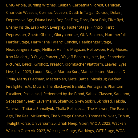
BMG Ariola
,
Burning Witches
,
Caliban
,
Carpathian Forest
,
Cemican
,
Charlotte Wessels
,
Cormac Neeson
,
Death In Taiga
,
Deicide
,
Delain
,
Depressive Age
,
Diana Leah
,
Dog Eat Dog
,
Doro
,
Dust Bolt
,
Elize Ryd
,
Enemy Inside
,
Ereb Altor
,
Evergrey
,
Faster Stage
,
Finntroll
,
First
Depression
,
Ghetto Ghouls
,
Gloryhammer
,
GUN Records
,
Hammerfall
,
Harder Stage
,
Harry "The Tyrant" Conclin
,
Headbanger Stage
,
Headbangers Stage
,
Hellfire
,
Hellfire Magazin
,
Helloween
,
Holy Moses
,
Iron Maiden
,
J.B.O.
,
Jag Panzer
,
JBO
,
Jeff Becerra
,
Jinjer
,
Jörg Schnebele
Pictures
,
JSPics
,
Kärbholz
,
Kreator
,
Krombacher Plattform
,
Leaves' Eyes
,
Live
,
Live 2023
,
Louder Stage
,
Mambo Kurt
,
Manuel Lotter
,
Marcella Di
Troia
,
Marty Friedman
,
Masterplan
,
Metal Battle
,
Musikzug Wacken
Firefighter e.V.
,
Mutz & The Blackeyed Banditz
,
Pentagram
,
Phantom
Excaliver
,
Possessed
,
Redeemed by the Blood
,
Sabina Classen
,
Santiano
,
Sebastian "Seeb" Levermann
,
Skalmöld
,
Skew Siskin
,
Skindred
,
Takida
,
Tanzwut
,
Tatiana Shmailyuk
,
Thalìa Bellazecca
,
The Answer
,
The Raven
Age
,
The Real McKenzies
,
The Vintage Caravan
,
Thomas Winkler
,
Tribun
,
Twilight Force
,
Universum 25
,
Uriah Heep
,
Vixen
,
W:O:A 2023
,
Wacken
,
Wacken Open Air 2023
,
Wackinger Stage
,
Warkings
,
WET Stage
,
WOA