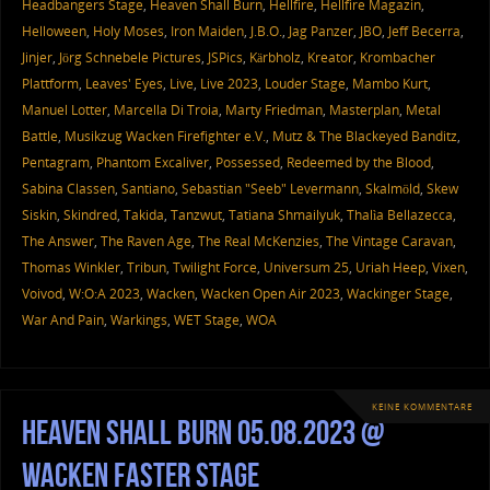
Headbangers Stage
,
Heaven Shall Burn
,
Hellfire
,
Hellfire Magazin
,
Helloween
,
Holy Moses
,
Iron Maiden
,
J.B.O.
,
Jag Panzer
,
JBO
,
Jeff Becerra
,
Jinjer
,
Jörg Schnebele Pictures
,
JSPics
,
Kärbholz
,
Kreator
,
Krombacher
Plattform
,
Leaves' Eyes
,
Live
,
Live 2023
,
Louder Stage
,
Mambo Kurt
,
Manuel Lotter
,
Marcella Di Troia
,
Marty Friedman
,
Masterplan
,
Metal
Battle
,
Musikzug Wacken Firefighter e.V.
,
Mutz & The Blackeyed Banditz
,
Pentagram
,
Phantom Excaliver
,
Possessed
,
Redeemed by the Blood
,
Sabina Classen
,
Santiano
,
Sebastian "Seeb" Levermann
,
Skalmöld
,
Skew
Siskin
,
Skindred
,
Takida
,
Tanzwut
,
Tatiana Shmailyuk
,
Thalìa Bellazecca
,
The Answer
,
The Raven Age
,
The Real McKenzies
,
The Vintage Caravan
,
Thomas Winkler
,
Tribun
,
Twilight Force
,
Universum 25
,
Uriah Heep
,
Vixen
,
Voivod
,
W:O:A 2023
,
Wacken
,
Wacken Open Air 2023
,
Wackinger Stage
,
War And Pain
,
Warkings
,
WET Stage
,
WOA
KEINE KOMMENTARE
Heaven Shall Burn 05.08.2023 @
Wacken Faster Stage