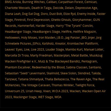
BMG Ariola
,
Burning Witches
,
Caliban
,
Carpathian Forest
,
Cemican
,
Charlotte Wessels
,
Death In Taiga
,
Deicide
,
Delain
,
Depressive Age
,
Diana Leah
,
Dog Eat Dog
,
Doro
,
Dust Bolt
,
Elize Ryd
,
Enemy Inside
,
Faster
Stage
,
Finntroll
,
First Depression
,
Ghetto Ghouls
,
Gloryhammer
,
GUN
Records
,
Hammerfall
,
Harder Stage
,
Harry "The Tyrant" Conclin
,
Headbanger Stage
,
Headbangers Stage
,
Hellfire
,
Hellfire Magazin
,
Helloween
,
Holy Moses
,
Iron Maiden
,
J.B.O.
,
Jag Panzer
,
JBO
,
Jinjer
,
Jörg
Schnebele Pictures
,
JSPics
,
Kärbholz
,
Kreator
,
Krombacher Plattform
,
Leaves' Eyes
,
Live
,
Live 2023
,
Louder Stage
,
Mambo Kurt
,
Manuel Lotter
,
Marcella Di Troia
,
Marty Friedman
,
Masterplan
,
Metal Battle
,
Musikzug
Wacken Firefighter e.V.
,
Mutz & The Blackeyed Banditz
,
Pentagram
,
Phantom Excaliver
,
Redeemed by the Blood
,
Sabina Classen
,
Santiano
,
Sebastian "Seeb" Levermann
,
Skalmöld
,
Skew Siskin
,
Skindred
,
Takida
,
Tanzwut
,
Tatiana Shmailyuk
,
Thalìa Bellazecca
,
The Raven Age
,
The Real
McKenzies
,
The Vintage Caravan
,
Thomas Winkler
,
Twilight Force
,
Universum 25
,
Uriah Heep
,
Vixen
,
W:O:A 2023
,
Wacken
,
Wacken Open Air
2023
,
Wackinger Stage
,
WET Stage
,
WOA