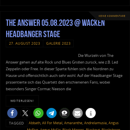
KEINE KOMMENTARE
The Answer 05.08.2023 @ Wacken
Headbanger Stage
27. AUGUST 2023
GALERIE 2023
Die Wurzeln von The
Answer gehen auf alte Rock und Blues Größen zurück, wie z.B. Led
Zeppelin oder Free. In dieser Sparte fühlen sich die Nordiren zu
Hause und offensichtlich auch sehr wohl. Auf der Headbanger Stage
präsentierte sich das Quartett den erschienenen Fans, wobei
besonders Sänger Cormac Neeson die
WEITERLESEN!
Abbath
,
All For Metal
,
Amaranthe
,
Andrelamusia
,
Angus
TAGGED
McFive
,
Angus McSix
,
Black Mirrors
,
Blackout
,
Blacksheep.
,