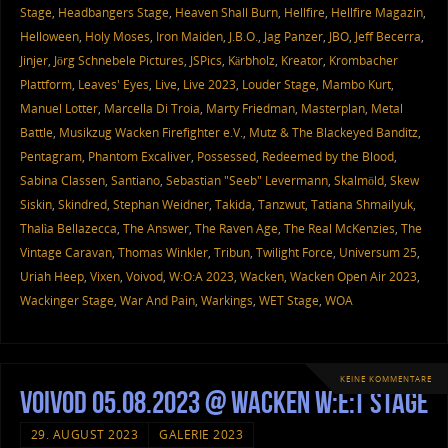
Stage
,
Headbangers Stage
,
Heaven Shall Burn
,
Hellfire
,
Hellfire Magazin
,
Helloween
,
Holy Moses
,
Iron Maiden
,
J.B.O.
,
Jag Panzer
,
JBO
,
Jeff Becerra
,
Jinjer
,
Jörg Schnebele Pictures
,
JSPics
,
Kärbholz
,
Kreator
,
Krombacher
Plattform
,
Leaves' Eyes
,
Live
,
Live 2023
,
Louder Stage
,
Mambo Kurt
,
Manuel Lotter
,
Marcella Di Troia
,
Marty Friedman
,
Masterplan
,
Metal
Battle
,
Musikzug Wacken Firefighter e.V.
,
Mutz & The Blackeyed Banditz
,
Pentagram
,
Phantom Excaliver
,
Possessed
,
Redeemed by the Blood
,
Sabina Classen
,
Santiano
,
Sebastian "Seeb" Levermann
,
Skalmöld
,
Skew
Siskin
,
Skindred
,
Stephan Weidner
,
Takida
,
Tanzwut
,
Tatiana Shmailyuk
,
Thalìa Bellazecca
,
The Answer
,
The Raven Age
,
The Real McKenzies
,
The
Vintage Caravan
,
Thomas Winkler
,
Tribun
,
Twilight Force
,
Universum 25
,
Uriah Heep
,
Vixen
,
Voivod
,
W:O:A 2023
,
Wacken
,
Wacken Open Air 2023
,
Wackinger Stage
,
War And Pain
,
Warkings
,
WET Stage
,
WOA
KEINE KOMMENTARE
Voivod 05.08.2023 @ Wacken W:E:T Stage
29. AUGUST 2023
GALERIE 2023