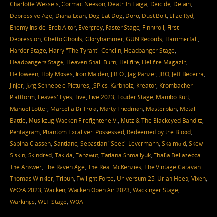
Charlotte Wessels
,
Cormac Neeson
,
Death In Taiga
,
Deicide
,
Delain
,
Depressive Age
,
Diana Leah
,
Dog Eat Dog
,
Doro
,
Dust Bolt
,
Elize Ryd
,
Enemy Inside
,
Ereb Altor
,
Evergrey
,
Faster Stage
,
Finntroll
,
First
Depression
,
Ghetto Ghouls
,
Gloryhammer
,
GUN Records
,
Hammerfall
,
Harder Stage
,
Harry "The Tyrant" Conclin
,
Headbanger Stage
,
Headbangers Stage
,
Heaven Shall Burn
,
Hellfire
,
Hellfire Magazin
,
Helloween
,
Holy Moses
,
Iron Maiden
,
J.B.O.
,
Jag Panzer
,
JBO
,
Jeff Becerra
,
Jinjer
,
Jörg Schnebele Pictures
,
JSPics
,
Kärbholz
,
Kreator
,
Krombacher
Plattform
,
Leaves' Eyes
,
Live
,
Live 2023
,
Louder Stage
,
Mambo Kurt
,
Manuel Lotter
,
Marcella Di Troia
,
Marty Friedman
,
Masterplan
,
Metal
Battle
,
Musikzug Wacken Firefighter e.V.
,
Mutz & The Blackeyed Banditz
,
Pentagram
,
Phantom Excaliver
,
Possessed
,
Redeemed by the Blood
,
Sabina Classen
,
Santiano
,
Sebastian "Seeb" Levermann
,
Skalmöld
,
Skew
Siskin
,
Skindred
,
Takida
,
Tanzwut
,
Tatiana Shmailyuk
,
Thalìa Bellazecca
,
The Answer
,
The Raven Age
,
The Real McKenzies
,
The Vintage Caravan
,
Thomas Winkler
,
Tribun
,
Twilight Force
,
Universum 25
,
Uriah Heep
,
Vixen
,
W:O:A 2023
,
Wacken
,
Wacken Open Air 2023
,
Wackinger Stage
,
Warkings
,
WET Stage
,
WOA