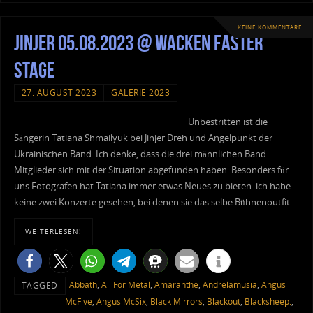
KEINE KOMMENTARE
Jinjer 05.08.2023 @ Wacken Faster
Stage
27. AUGUST 2023
GALERIE 2023
Unbestritten ist die
Sängerin Tatiana Shmailyuk bei Jinjer Dreh und Angelpunkt der
Ukrainischen Band. Ich denke, dass die drei männlichen Band
Mitglieder sich mit der Situation abgefunden haben. Besonders für
uns Fotografen hat Tatiana immer etwas Neues zu bieten. ich habe
keine zwei Konzerte gesehen, bei denen sie das selbe Bühnenoutfit
WEITERLESEN!
Abbath
,
All For Metal
,
Amaranthe
,
Andrelamusia
,
Angus
TAGGED
McFive
,
Angus McSix
,
Black Mirrors
,
Blackout
,
Blacksheep.
,