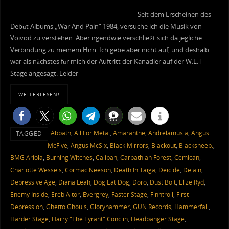
Seit dem Erscheinen des
Debüt Albums „War And Pain“ 1984, versuche ich die Musik von
Voivod zu verstehen. Aber irgendwie verschließt sich da jegliche
Verbindung zu meinem Hirn. Ich gebe aber nicht auf, und deshalb
war als nächstes für mich der Auftritt der Kanadier auf der W:E:T
Stage angesagt. Leider
WEITERLESEN!
Abbath
,
All For Metal
,
Amaranthe
,
Andrelamusia
,
Angus
TAGGED
McFive
,
Angus McSix
,
Black Mirrors
,
Blackout
,
Blacksheep.
,
BMG Ariola
,
Burning Witches
,
Caliban
,
Carpathian Forest
,
Cemican
,
Charlotte Wessels
,
Cormac Neeson
,
Death In Taiga
,
Deicide
,
Delain
,
Depressive Age
,
Diana Leah
,
Dog Eat Dog
,
Doro
,
Dust Bolt
,
Elize Ryd
,
Enemy Inside
,
Ereb Altor
,
Evergrey
,
Faster Stage
,
Finntroll
,
First
Depression
,
Ghetto Ghouls
,
Gloryhammer
,
GUN Records
,
Hammerfall
,
Harder Stage
,
Harry "The Tyrant" Conclin
,
Headbanger Stage
,