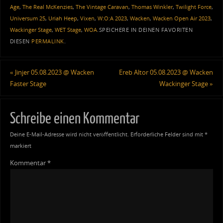
Age
,
The Real McKenzies
,
The Vintage Caravan
,
Thomas Winkler
,
Twilight Force
,
Universum 25
,
Uriah Heep
,
Vixen
,
W:O:A 2023
,
Wacken
,
Wacken Open Air 2023
,
Wackinger Stage
,
WET Stage
,
WOA
.
SPEICHERE IN DEINEN FAVORITEN
DIESEN
PERMALINK
.
«
Jinjer 05.08.2023 @ Wacken
Ereb Altor 05.08.2023 @ Wacken
Faster Stage
Wackinger Stage
»
Schreibe einen Kommentar
Deine E-Mail-Adresse wird nicht veröffentlicht.
Erforderliche Felder sind mit
*
markiert
Kommentar
*