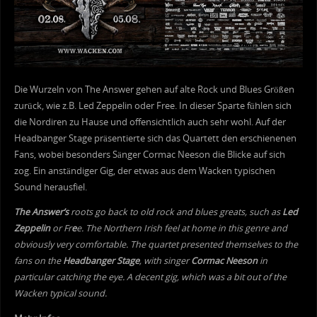
Die Wurzeln von The Answer gehen auf alte Rock und Blues Größen
zurück, wie z.B. Led Zeppelin oder Free. In dieser Sparte fühlen sich
die Nordiren zu Hause und offensichtlich auch sehr wohl. Auf der
Headbanger Stage präsentierte sich das Quartett den erschienenen
Fans, wobei besonders Sänger Cormac Neeson die Blicke auf sich
zog. Ein anständiger Gig, der etwas aus dem Wacken typischen
Sound herausfiel.
The Answer’s
roots go back to old rock and blues greats, such as
Led
Zeppelin
or Fr
e
e. The Northern Irish feel at home in this genre and
obviously very comfortable. The quartet presented themselves to the
fans on the
Headbanger Stage
, with singer
Cormac Neeson
in
particular catching the eye. A decent gig, which was a bit out of the
Wacken typical sound.