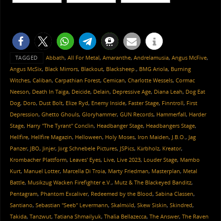
TAGGED
Abbath
,
All For Metal
,
Amaranthe
,
Andrelamusia
,
Angus McFive
,
Angus McSix
,
Black Mirrors
,
Blackout
,
Blacksheep.
,
BMG Ariola
,
Burning
Witches
,
Caliban
,
Carpathian Forest
,
Cemican
,
Charlotte Wessels
,
Cormac
Neeson
,
Death In Taiga
,
Deicide
,
Delain
,
Depressive Age
,
Diana Leah
,
Dog Eat
Dog
,
Doro
,
Dust Bolt
,
Elize Ryd
,
Enemy Inside
,
Faster Stage
,
Finntroll
,
First
Depression
,
Ghetto Ghouls
,
Gloryhammer
,
GUN Records
,
Hammerfall
,
Harder
Stage
,
Harry "The Tyrant" Conclin
,
Headbanger Stage
,
Headbangers Stage
,
Hellfire
,
Hellfire Magazin
,
Helloween
,
Holy Moses
,
Iron Maiden
,
J.B.O.
,
Jag
Panzer
,
JBO
,
Jinjer
,
Jörg Schnebele Pictures
,
JSPics
,
Kärbholz
,
Kreator
,
Krombacher Plattform
,
Leaves' Eyes
,
Live
,
Live 2023
,
Louder Stage
,
Mambo
Kurt
,
Manuel Lotter
,
Marcella Di Troia
,
Marty Friedman
,
Masterplan
,
Metal
Battle
,
Musikzug Wacken Firefighter e.V.
,
Mutz & The Blackeyed Banditz
,
Pentagram
,
Phantom Excaliver
,
Redeemed by the Blood
,
Sabina Classen
,
Santiano
,
Sebastian "Seeb" Levermann
,
Skalmöld
,
Skew Siskin
,
Skindred
,
Takida
,
Tanzwut
,
Tatiana Shmailyuk
,
Thalìa Bellazecca
,
The Answer
,
The Raven