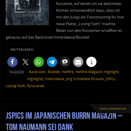
Konzerte, auf denen ich sie ablichtete,
führten schlussendlich dazu, dass ich
mit den Jungs ein Fotoshooting für ihre
neue Platte „Losing Faith“ machte.
Bilder von den Konzerten schafften es
genauso auf das Backcover/Innersleeve/Booklet
WEITERLESEN!
Backcover
,
Booklet
,
Hellfire
,
Hellfire Magazin
,
Highlight
,
TAGGED
Highlights
,
Innersleeve
,
Jörg Schnebele Pictures
,
JSPics
,
Losing Faith
,
Pyracanda
KEINE KOMMENTARE
JSPics im japanischen Burrn Magazin –
Tom Naumann sei Dank