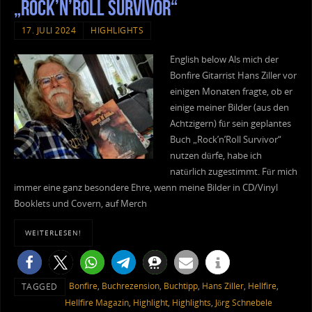
„Rock’n’Roll Survivor“
17. JULI 2024
HIGHLIGHTS
English below Als mich der
Bonfire Gitarrist Hans Ziller vor
einigen Monaten fragte, ob er
einige meiner Bilder (aus den
Achtzigern) für sein geplantes
Buch „Rock’n’Roll Survivor“
nutzen dürfe, habe ich
natürlich zugestimmt. Für mich
immer eine ganz besondere Ehre, wenn meine Bilder in CD/Vinyl
Booklets und Covern, auf Merch
WEITERLESEN!
Bonfire
,
Buchrezension
,
Buchtipp
,
Hans Ziller
,
Hellfire
,
TAGGED
Hellfire Magazin
,
Highlight
,
Highlights
,
Jörg Schnebele