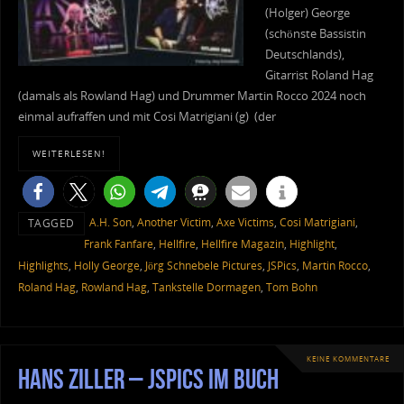
(Holger) George
(schönste Bassistin
Deutschlands),
Gitarrist Roland Hag
(damals als Rowland Hag) und Drummer Martin Rocco 2024 noch
einmal aufraffen und mit Cosi Matrigiani (g) (der
WEITERLESEN!
A.H. Son
,
Another Victim
,
Axe Victims
,
Cosi Matrigiani
,
TAGGED
Frank Fanfare
,
Hellfire
,
Hellfire Magazin
,
Highlight
,
Highlights
,
Holly George
,
Jörg Schnebele Pictures
,
JSPics
,
Martin Rocco
,
Roland Hag
,
Rowland Hag
,
Tankstelle Dormagen
,
Tom Bohn
KEINE KOMMENTARE
Hans Ziller – JSPics im Buch