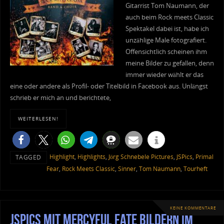
Gitarrist Tom Naumann, der
auch beim Rock meets Classic
Spektakel dabei ist, habe ich
unzählige Male fotografiert.
Offensichtlich scheinen ihm
meine Bilder zu gefallen, denn
immer wieder wählt er das
eine oder andere als Profil- oder Titelbild in Facebook aus. Unlängst
schrieb er mich an und berichtete,
WEITERLESEN!
Highlight
,
Highlights
,
Jörg Schnebele Pictures
,
JSPics
,
Primal
TAGGED
Fear
,
Rock Meets Classic
,
Sinner
,
Tom Naumann
,
Tourheft
KEINE KOMMENTARE
JSPics mit Mercyful Fate Bildern im