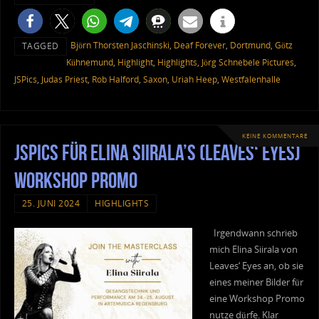
Björn Thorsten Jaschinski
,
Deaf Forever
,
Dortmund
,
Götz
TAGGED
Kühnemund
,
Highlight
,
Highlights
,
Jörg Schnebele Pictures
,
JSPics
,
Judas Priest
,
Rob Halford
,
Saxon
,
Uriah Heep
,
Westfalenhalle
KEINE KOMMENTARE
JSPics für Elina Siirala’s (Leaves‘ Eyes)
Workshop Promo
25. JUNI 2024
HIGHLIGHTS
Irgendwann schrieb
mich Elina Siirala von
Leaves‘ Eyes an, ob sie
eines meiner Bilder für
eine Workshop Promo
nutze dürfe. Klar