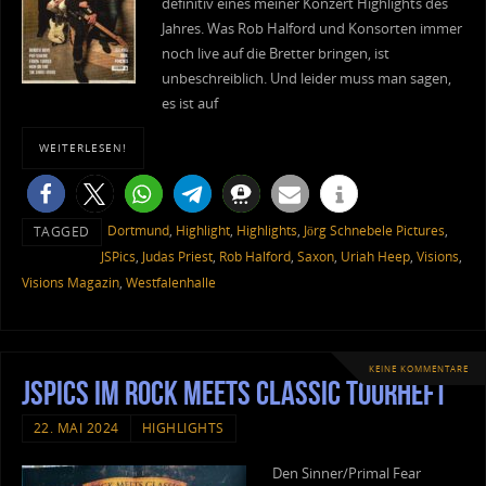
definitiv eines meiner Konzert Highlights des
Jahres. Was Rob Halford und Konsorten immer
noch live auf die Bretter bringen, ist
unbeschreiblich. Und leider muss man sagen,
es ist auf
WEITERLESEN!
Dortmund
,
Highlight
,
Highlights
,
Jörg Schnebele Pictures
,
TAGGED
JSPics
,
Judas Priest
,
Rob Halford
,
Saxon
,
Uriah Heep
,
Visions
,
Visions Magazin
,
Westfalenhalle
KEINE KOMMENTARE
JSPics im Rock meets Classic Tourheft
22. MAI 2024
HIGHLIGHTS
Den Sinner/Primal Fear