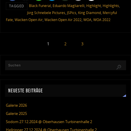
Black Funeral
,
Eduardo Magliarelli
,
Highlight
,
Highlights
,
TAGGED
Jörg Schnebele Pictures
,
JSPics
,
King Diamond
,
Mercyful
Fate
,
Wacken Open Air
,
Wacken Open Air 2022
,
WOA
,
WOA 2022
1
2
3
NEUESTE BEITRÄGE
Galerie 2026
Galerie 2025
Sodom 27.12.2024 @ Oberhausen Turbinenhalle 2
Hellripper 27.12.2024 @ Oberhausen Turbinenhalle 2