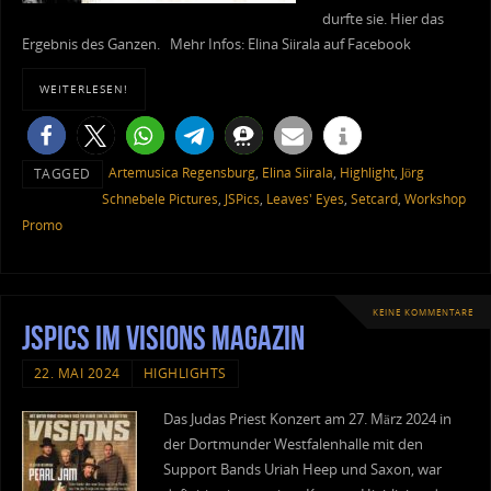
durfte sie. Hier das
Ergebnis des Ganzen. Mehr Infos: Elina Siirala auf Facebook
WEITERLESEN!
Artemusica Regensburg
,
Elina Siirala
,
Highlight
,
Jörg
TAGGED
Schnebele Pictures
,
JSPics
,
Leaves' Eyes
,
Setcard
,
Workshop
Promo
KEINE KOMMENTARE
JSPics im Visions Magazin
22. MAI 2024
HIGHLIGHTS
Das Judas Priest Konzert am 27. März 2024 in
der Dortmunder Westfalenhalle mit den
Support Bands Uriah Heep und Saxon, war