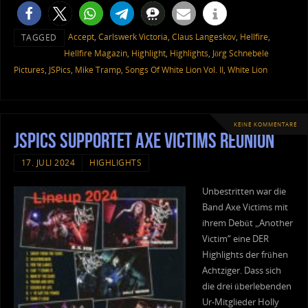
Accept
,
Carlswerk Victoria
,
Claus Langeskov
,
Hellfire
,
TAGGED
Hellfire Magazin
,
Highlight
,
Highlights
,
Jörg Schnebele
Pictures
,
JSPics
,
Mike Tramp
,
Songs Of White Lion Vol. II
,
White Lion
KEINE KOMMENTARE
JSPics supportet Axe Victims Reunion
17. JULI 2024
HIGHLIGHTS
Unbestritten war die
Band Axe Victims mit
ihrem Debüt „Another
Victim“ eine DER
Highlights der frühen
Achtziger. Dass sich
die drei überlebenden
Ur-Mitglieder Holly