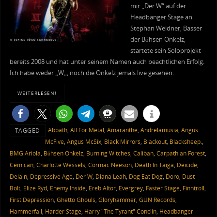
mir „Der W“ auf der
Headbanger Stage an.
Stephan Weidner, Basser
der Böhsen Onkelz,
startete sein Soloprojekt
bereits 2008 und hat unter seinem Namen auch beachtlichen Erfolg.
Ich habe weder „W„, noch die Onkelz jemals live gesehen.
WEITERLESEN!
Abbath
,
All For Metal
,
Amaranthe
,
Andrelamusia
,
Angus
TAGGED
McFive
,
Angus McSix
,
Black Mirrors
,
Blackout
,
Blacksheep.
,
BMG Ariola
,
Böhsen Onkelz
,
Burning Witches
,
Caliban
,
Carpathian Forest
,
Cemican
,
Charlotte Wessels
,
Cormac Neeson
,
Death In Taiga
,
Deicide
,
Delain
,
Depressive Age
,
Der W
,
Diana Leah
,
Dog Eat Dog
,
Doro
,
Dust
Bolt
,
Elize Ryd
,
Enemy Inside
,
Ereb Altor
,
Evergrey
,
Faster Stage
,
Finntroll
,
First Depression
,
Ghetto Ghouls
,
Gloryhammer
,
GUN Records
,
Hammerfall
,
Harder Stage
,
Harry "The Tyrant" Conclin
,
Headbanger