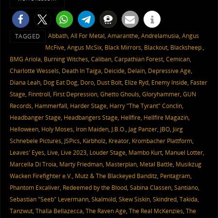
Abbath
,
All For Metal
,
Amaranthe
,
Andrelamusia
,
Angus
TAGGED
McFive
,
Angus McSix
,
Black Mirrors
,
Blackout
,
Blacksheep.
,
BMG Ariola
,
Burning Witches
,
Caliban
,
Carpathian Forest
,
Cemican
,
Charlotte Wessels
,
Death In Taiga
,
Deicide
,
Delain
,
Depressive Age
,
Diana Leah
,
Dog Eat Dog
,
Doro
,
Dust Bolt
,
Elize Ryd
,
Enemy Inside
,
Faster
Stage
,
Finntroll
,
First Depression
,
Ghetto Ghouls
,
Gloryhammer
,
GUN
Records
,
Hammerfall
,
Harder Stage
,
Harry "The Tyrant" Conclin
,
Headbanger Stage
,
Headbangers Stage
,
Hellfire
,
Hellfire Magazin
,
Helloween
,
Holy Moses
,
Iron Maiden
,
J.B.O.
,
Jag Panzer
,
JBO
,
Jörg
Schnebele Pictures
,
JSPics
,
Kärbholz
,
Kreator
,
Krombacher Plattform
,
Leaves' Eyes
,
Live
,
Live 2023
,
Louder Stage
,
Mambo Kurt
,
Manuel Lotter
,
Marcella Di Troia
,
Marty Friedman
,
Masterplan
,
Metal Battle
,
Musikzug
Wacken Firefighter e.V.
,
Mutz & The Blackeyed Banditz
,
Pentagram
,
Phantom Excaliver
,
Redeemed by the Blood
,
Sabina Classen
,
Santiano
,
Sebastian "Seeb" Levermann
,
Skalmöld
,
Skew Siskin
,
Skindred
,
Takida
,
Tanzwut
,
Thalìa Bellazecca
,
The Raven Age
,
The Real McKenzies
,
The