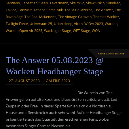
Santiano
,
Sebastian "Seeb" Levermann
,
Skalmöld
,
Skew Siskin
,
Skindred
,
Takida
,
Tanzwut
,
Tatiana Shmailyuk
,
Thalìa Bellazecca
,
The Answer
,
The
Raven Age
,
The Real McKenzies
,
The Vintage Caravan
,
Thomas Winkler
,
Twilight Force
,
Universum 25
,
Uriah Heep
,
Vixen
,
W:O:A 2023
,
Wacken
,
Wacken Open Air 2023
,
Wackinger Stage
,
WET Stage
,
WOA
KEINE KOMMENTARE
The Answer 05.08.2023 @
Wacken Headbanger Stage
27. AUGUST 2023
GALERIE 2023
Die Wurzeln von The
Answer gehen auf alte Rock und Blues Größen zurück, wie z.B. Led
Zeppelin oder Free. In dieser Sparte fühlen sich die Nordiren zu
Hause und offensichtlich auch sehr wohl. Auf der Headbanger Stage
präsentierte sich das Quartett den erschienenen Fans, wobei
besonders Sänger Cormac Neeson die