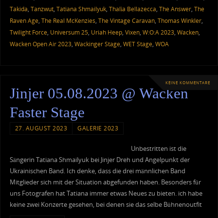
Takida
,
Tanzwut
,
Tatiana Shmailyuk
,
Thalìa Bellazecca
,
The Answer
,
The
Raven Age
,
The Real McKenzies
,
The Vintage Caravan
,
Thomas Winkler
,
Twilight Force
,
Universum 25
,
Uriah Heep
,
Vixen
,
W:O:A 2023
,
Wacken
,
Wacken Open Air 2023
,
Wackinger Stage
,
WET Stage
,
WOA
KEINE KOMMENTARE
Jinjer 05.08.2023 @ Wacken
Faster Stage
27. AUGUST 2023
GALERIE 2023
Unbestritten ist die
Sängerin Tatiana Shmailyuk bei Jinjer Dreh und Angelpunkt der
Ukrainischen Band. Ich denke, dass die drei männlichen Band
Mitglieder sich mit der Situation abgefunden haben. Besonders für
uns Fotografen hat Tatiana immer etwas Neues zu bieten. ich habe
keine zwei Konzerte gesehen, bei denen sie das selbe Bühnenoutfit