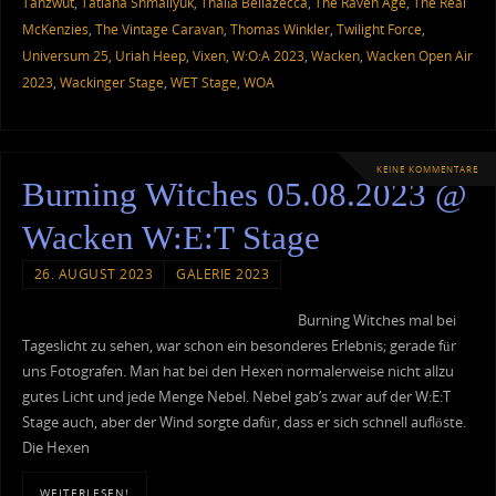
Tanzwut
,
Tatiana Shmailyuk
,
Thalìa Bellazecca
,
The Raven Age
,
The Real
McKenzies
,
The Vintage Caravan
,
Thomas Winkler
,
Twilight Force
,
Universum 25
,
Uriah Heep
,
Vixen
,
W:O:A 2023
,
Wacken
,
Wacken Open Air
2023
,
Wackinger Stage
,
WET Stage
,
WOA
KEINE KOMMENTARE
Burning Witches 05.08.2023 @
Wacken W:E:T Stage
26. AUGUST 2023
GALERIE 2023
Burning Witches mal bei
Tageslicht zu sehen, war schon ein besonderes Erlebnis; gerade für
uns Fotografen. Man hat bei den Hexen normalerweise nicht allzu
gutes Licht und jede Menge Nebel. Nebel gab’s zwar auf der W:E:T
Stage auch, aber der Wind sorgte dafür, dass er sich schnell auflöste.
Die Hexen
WEITERLESEN!