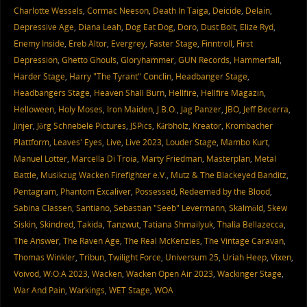
Charlotte Wessels
,
Cormac Neeson
,
Death In Taiga
,
Deicide
,
Delain
,
Depressive Age
,
Diana Leah
,
Dog Eat Dog
,
Doro
,
Dust Bolt
,
Elize Ryd
,
Enemy Inside
,
Ereb Altor
,
Evergrey
,
Faster Stage
,
Finntroll
,
First
Depression
,
Ghetto Ghouls
,
Gloryhammer
,
GUN Records
,
Hammerfall
,
Harder Stage
,
Harry "The Tyrant" Conclin
,
Headbanger Stage
,
Headbangers Stage
,
Heaven Shall Burn
,
Hellfire
,
Hellfire Magazin
,
Helloween
,
Holy Moses
,
Iron Maiden
,
J.B.O.
,
Jag Panzer
,
JBO
,
Jeff Becerra
,
Jinjer
,
Jörg Schnebele Pictures
,
JSPics
,
Kärbholz
,
Kreator
,
Krombacher
Plattform
,
Leaves' Eyes
,
Live
,
Live 2023
,
Louder Stage
,
Mambo Kurt
,
Manuel Lotter
,
Marcella Di Troia
,
Marty Friedman
,
Masterplan
,
Metal
Battle
,
Musikzug Wacken Firefighter e.V.
,
Mutz & The Blackeyed Banditz
,
Pentagram
,
Phantom Excaliver
,
Possessed
,
Redeemed by the Blood
,
Sabina Classen
,
Santiano
,
Sebastian "Seeb" Levermann
,
Skalmöld
,
Skew
Siskin
,
Skindred
,
Takida
,
Tanzwut
,
Tatiana Shmailyuk
,
Thalìa Bellazecca
,
The Answer
,
The Raven Age
,
The Real McKenzies
,
The Vintage Caravan
,
Thomas Winkler
,
Tribun
,
Twilight Force
,
Universum 25
,
Uriah Heep
,
Vixen
,
Voivod
,
W:O:A 2023
,
Wacken
,
Wacken Open Air 2023
,
Wackinger Stage
,
War And Pain
,
Warkings
,
WET Stage
,
WOA