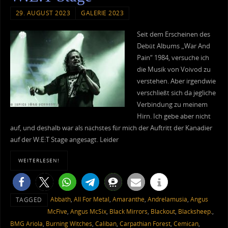
29. AUGUST 2023
GALERIE 2023
Seit dem Erscheinen des
Debüt Albums „War And
Pain“ 1984, versuche ich
die Musik von Voivod zu
verstehen. Aber irgendwie
verschließt sich da jegliche
Verbindung zu meinem
Hirn. Ich gebe aber nicht
auf, und deshalb war als nächstes für mich der Auftritt der Kanadier
auf der W:E:T Stage angesagt. Leider
WEITERLESEN!
Abbath
,
All For Metal
,
Amaranthe
,
Andrelamusia
,
Angus
TAGGED
McFive
,
Angus McSix
,
Black Mirrors
,
Blackout
,
Blacksheep.
,
BMG Ariola
,
Burning Witches
,
Caliban
,
Carpathian Forest
,
Cemican
,