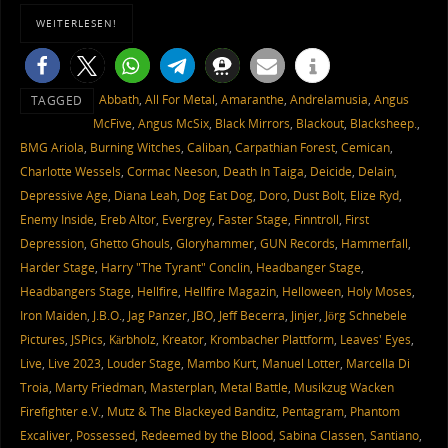
WEITERLESEN!
Abbath
,
All For Metal
,
Amaranthe
,
Andrelamusia
,
Angus
TAGGED
McFive
,
Angus McSix
,
Black Mirrors
,
Blackout
,
Blacksheep.
,
BMG Ariola
,
Burning Witches
,
Caliban
,
Carpathian Forest
,
Cemican
,
Charlotte Wessels
,
Cormac Neeson
,
Death In Taiga
,
Deicide
,
Delain
,
Depressive Age
,
Diana Leah
,
Dog Eat Dog
,
Doro
,
Dust Bolt
,
Elize Ryd
,
Enemy Inside
,
Ereb Altor
,
Evergrey
,
Faster Stage
,
Finntroll
,
First
Depression
,
Ghetto Ghouls
,
Gloryhammer
,
GUN Records
,
Hammerfall
,
Harder Stage
,
Harry "The Tyrant" Conclin
,
Headbanger Stage
,
Headbangers Stage
,
Hellfire
,
Hellfire Magazin
,
Helloween
,
Holy Moses
,
Iron Maiden
,
J.B.O.
,
Jag Panzer
,
JBO
,
Jeff Becerra
,
Jinjer
,
Jörg Schnebele
Pictures
,
JSPics
,
Kärbholz
,
Kreator
,
Krombacher Plattform
,
Leaves' Eyes
,
Live
,
Live 2023
,
Louder Stage
,
Mambo Kurt
,
Manuel Lotter
,
Marcella Di
Troia
,
Marty Friedman
,
Masterplan
,
Metal Battle
,
Musikzug Wacken
Firefighter e.V.
,
Mutz & The Blackeyed Banditz
,
Pentagram
,
Phantom
Excaliver
,
Possessed
,
Redeemed by the Blood
,
Sabina Classen
,
Santiano
,