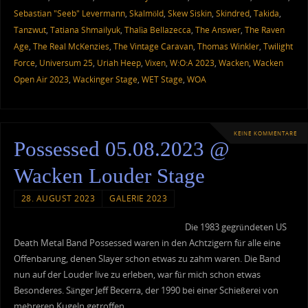
Sebastian "Seeb" Levermann
,
Skalmöld
,
Skew Siskin
,
Skindred
,
Takida
,
Tanzwut
,
Tatiana Shmailyuk
,
Thalìa Bellazecca
,
The Answer
,
The Raven
Age
,
The Real McKenzies
,
The Vintage Caravan
,
Thomas Winkler
,
Twilight
Force
,
Universum 25
,
Uriah Heep
,
Vixen
,
W:O:A 2023
,
Wacken
,
Wacken
Open Air 2023
,
Wackinger Stage
,
WET Stage
,
WOA
KEINE KOMMENTARE
Possessed 05.08.2023 @
Wacken Louder Stage
28. AUGUST 2023
GALERIE 2023
Die 1983 gegründeten US
Death Metal Band Possessed waren in den Achtzigern für alle eine
Offenbarung, denen Slayer schon etwas zu zahm waren. Die Band
nun auf der Louder live zu erleben, war für mich schon etwas
Besonderes. Sänger Jeff Becerra, der 1990 bei einer Schießerei von
mehreren Kugeln getroffen