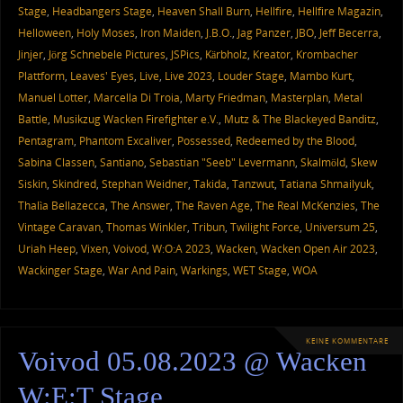
Stage
,
Headbangers Stage
,
Heaven Shall Burn
,
Hellfire
,
Hellfire Magazin
,
Helloween
,
Holy Moses
,
Iron Maiden
,
J.B.O.
,
Jag Panzer
,
JBO
,
Jeff Becerra
,
Jinjer
,
Jörg Schnebele Pictures
,
JSPics
,
Kärbholz
,
Kreator
,
Krombacher
Plattform
,
Leaves' Eyes
,
Live
,
Live 2023
,
Louder Stage
,
Mambo Kurt
,
Manuel Lotter
,
Marcella Di Troia
,
Marty Friedman
,
Masterplan
,
Metal
Battle
,
Musikzug Wacken Firefighter e.V.
,
Mutz & The Blackeyed Banditz
,
Pentagram
,
Phantom Excaliver
,
Possessed
,
Redeemed by the Blood
,
Sabina Classen
,
Santiano
,
Sebastian "Seeb" Levermann
,
Skalmöld
,
Skew
Siskin
,
Skindred
,
Stephan Weidner
,
Takida
,
Tanzwut
,
Tatiana Shmailyuk
,
Thalìa Bellazecca
,
The Answer
,
The Raven Age
,
The Real McKenzies
,
The
Vintage Caravan
,
Thomas Winkler
,
Tribun
,
Twilight Force
,
Universum 25
,
Uriah Heep
,
Vixen
,
Voivod
,
W:O:A 2023
,
Wacken
,
Wacken Open Air 2023
,
Wackinger Stage
,
War And Pain
,
Warkings
,
WET Stage
,
WOA
KEINE KOMMENTARE
Voivod 05.08.2023 @ Wacken
W:E:T Stage