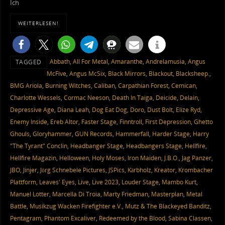
Ich
WEITERLESEN!
Abbath
,
All For Metal
,
Amaranthe
,
Andrelamusia
,
Angus
TAGGED
McFive
,
Angus McSix
,
Black Mirrors
,
Blackout
,
Blacksheep.
,
BMG Ariola
,
Burning Witches
,
Caliban
,
Carpathian Forest
,
Cemican
,
Charlotte Wessels
,
Cormac Neeson
,
Death In Taiga
,
Deicide
,
Delain
,
Depressive Age
,
Diana Leah
,
Dog Eat Dog
,
Doro
,
Dust Bolt
,
Elize Ryd
,
Enemy Inside
,
Ereb Altor
,
Faster Stage
,
Finntroll
,
First Depression
,
Ghetto
Ghouls
,
Gloryhammer
,
GUN Records
,
Hammerfall
,
Harder Stage
,
Harry
"The Tyrant" Conclin
,
Headbanger Stage
,
Headbangers Stage
,
Hellfire
,
Hellfire Magazin
,
Helloween
,
Holy Moses
,
Iron Maiden
,
J.B.O.
,
Jag Panzer
,
JBO
,
Jinjer
,
Jörg Schnebele Pictures
,
JSPics
,
Kärbholz
,
Kreator
,
Krombacher
Plattform
,
Leaves' Eyes
,
Live
,
Live 2023
,
Louder Stage
,
Mambo Kurt
,
Manuel Lotter
,
Marcella Di Troia
,
Marty Friedman
,
Masterplan
,
Metal
Battle
,
Musikzug Wacken Firefighter e.V.
,
Mutz & The Blackeyed Banditz
,
Pentagram
,
Phantom Excaliver
,
Redeemed by the Blood
,
Sabina Classen
,