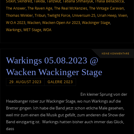
Siskin
,
Skindred
,
Takida
,
Tanzwut
,
Tatiana Shmailyuk
,
Thalìa Bellazecca
,
The Answer
,
The Raven Age
,
The Real McKenzies
,
The Vintage Caravan
,
Thomas Winkler
,
Tribun
,
Twilight Force
,
Universum 25
,
Uriah Heep
,
Vixen
,
W:O:A 2023
,
Wacken
,
Wacken Open Air 2023
,
Wackinger Stage
,
Warkings
,
WET Stage
,
WOA
KEINE KOMMENTARE
Warkings 05.08.2023 @
Wacken Wackinger Stage
29. AUGUST 2023
GALERIE 2023
Ein kleiner Sprung von der
Headbanger rüber zur Wackinger Stage, wo nun Warkings auf die
Bretter gingen. Ich habe die Band jetzt schon etliche Male gesehen,
weil mir zum einen die Musik gut gefällt, zum anderen die Show der
Band einzigartig ist. Warkings hatten bisher auch immer das Glück,
dass