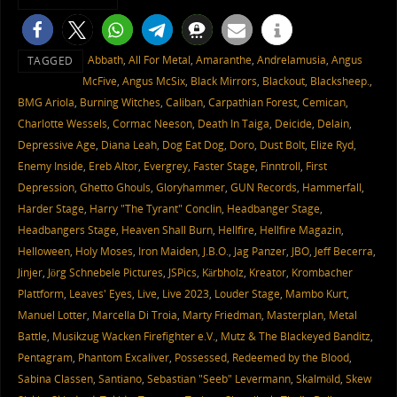
Abbath
,
All For Metal
,
Amaranthe
,
Andrelamusia
,
Angus
TAGGED
McFive
,
Angus McSix
,
Black Mirrors
,
Blackout
,
Blacksheep.
,
BMG Ariola
,
Burning Witches
,
Caliban
,
Carpathian Forest
,
Cemican
,
Charlotte Wessels
,
Cormac Neeson
,
Death In Taiga
,
Deicide
,
Delain
,
Depressive Age
,
Diana Leah
,
Dog Eat Dog
,
Doro
,
Dust Bolt
,
Elize Ryd
,
Enemy Inside
,
Ereb Altor
,
Evergrey
,
Faster Stage
,
Finntroll
,
First
Depression
,
Ghetto Ghouls
,
Gloryhammer
,
GUN Records
,
Hammerfall
,
Harder Stage
,
Harry "The Tyrant" Conclin
,
Headbanger Stage
,
Headbangers Stage
,
Heaven Shall Burn
,
Hellfire
,
Hellfire Magazin
,
Helloween
,
Holy Moses
,
Iron Maiden
,
J.B.O.
,
Jag Panzer
,
JBO
,
Jeff Becerra
,
Jinjer
,
Jörg Schnebele Pictures
,
JSPics
,
Kärbholz
,
Kreator
,
Krombacher
Plattform
,
Leaves' Eyes
,
Live
,
Live 2023
,
Louder Stage
,
Mambo Kurt
,
Manuel Lotter
,
Marcella Di Troia
,
Marty Friedman
,
Masterplan
,
Metal
Battle
,
Musikzug Wacken Firefighter e.V.
,
Mutz & The Blackeyed Banditz
,
Pentagram
,
Phantom Excaliver
,
Possessed
,
Redeemed by the Blood
,
Sabina Classen
,
Santiano
,
Sebastian "Seeb" Levermann
,
Skalmöld
,
Skew