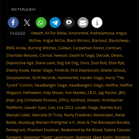
WEITERLESEN!
Abbath
,
All For Metal
,
Amaranthe
,
Andrelamusia
,
Angus
TAGGED
McFive
,
Angus McSix
,
Black Mirrors
,
Blackout
,
Blacksheep.
,
BMG Ariola
,
Burning Witches
,
Caliban
,
Carpathian Forest
,
Cemican
,
Charlotte Wessels
,
Cormac Neeson
,
Death In Taiga
,
Deicide
,
Delain
,
Depressive Age
,
Diana Leah
,
Dog Eat Dog
,
Doro
,
Dust Bolt
,
Elize Ryd
,
Enemy Inside
,
Faster Stage
,
Finntroll
,
First Depression
,
Ghetto Ghouls
,
Gloryhammer
,
GUN Records
,
Hammerfall
,
Harder Stage
,
Harry "The
Tyrant" Conclin
,
Headbanger Stage
,
Headbangers Stage
,
Hellfire
,
Hellfire
Magazin
,
Helloween
,
Holy Moses
,
Iron Maiden
,
J.B.O.
,
Jag Panzer
,
JBO
,
Jinjer
,
Jörg Schnebele Pictures
,
JSPics
,
Kärbholz
,
Kreator
,
Krombacher
Plattform
,
Leaves' Eyes
,
Live
,
Live 2023
,
Louder Stage
,
Mambo Kurt
,
Manuel Lotter
,
Marcella Di Troia
,
Marty Friedman
,
Masterplan
,
Metal
Battle
,
Musikzug Wacken Firefighter e.V.
,
Mutz & The Blackeyed Banditz
,
Pentagram
,
Phantom Excaliver
,
Redeemed by the Blood
,
Sabina Classen
,
Santiano
,
Sebastian "Seeb" Levermann
,
Skalmöld
,
Skew Siskin
,
Skindred
,