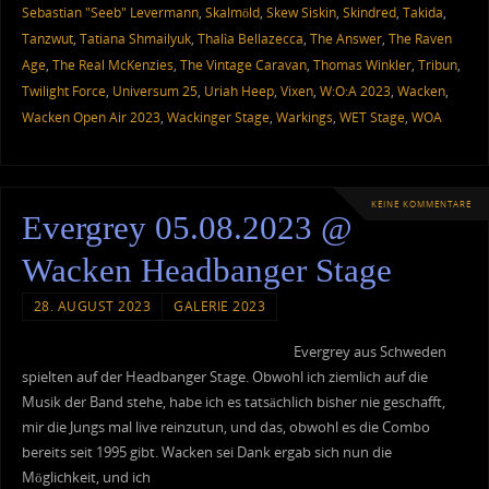
Sebastian "Seeb" Levermann
,
Skalmöld
,
Skew Siskin
,
Skindred
,
Takida
,
Tanzwut
,
Tatiana Shmailyuk
,
Thalìa Bellazecca
,
The Answer
,
The Raven
Age
,
The Real McKenzies
,
The Vintage Caravan
,
Thomas Winkler
,
Tribun
,
Twilight Force
,
Universum 25
,
Uriah Heep
,
Vixen
,
W:O:A 2023
,
Wacken
,
Wacken Open Air 2023
,
Wackinger Stage
,
Warkings
,
WET Stage
,
WOA
KEINE KOMMENTARE
Evergrey 05.08.2023 @
Wacken Headbanger Stage
28. AUGUST 2023
GALERIE 2023
Evergrey aus Schweden
spielten auf der Headbanger Stage. Obwohl ich ziemlich auf die
Musik der Band stehe, habe ich es tatsächlich bisher nie geschafft,
mir die Jungs mal live reinzutun, und das, obwohl es die Combo
bereits seit 1995 gibt. Wacken sei Dank ergab sich nun die
Möglichkeit, und ich