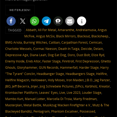
WEITERLESEN!
Abbath
,
All For Metal
,
Amaranthe
,
Andrelamusia
,
Angus
TAGGED
McFive
,
Angus McSix
,
Black Mirrors
,
Blackout
,
Blacksheep.
,
BMG Ariola
,
Burning Witches
,
Caliban
,
Carpathian Forest
,
Cemican
,
Charlotte Wessels
,
Cormac Neeson
,
Death In Taiga
,
Deicide
,
Delain
,
Depressive Age
,
Diana Leah
,
Dog Eat Dog
,
Doro
,
Dust Bolt
,
Elize Ryd
,
Enemy Inside
,
Ereb Altor
,
Faster Stage
,
Finntroll
,
First Depression
,
Ghetto
Ghouls
,
Gloryhammer
,
GUN Records
,
Hammerfall
,
Harder Stage
,
Harry
"The Tyrant" Conclin
,
Headbanger Stage
,
Headbangers Stage
,
Hellfire
,
Hellfire Magazin
,
Helloween
,
Holy Moses
,
Iron Maiden
,
J.B.O.
,
Jag Panzer
,
JBO
,
Jeff Becerra
,
Jinjer
,
Jörg Schnebele Pictures
,
JSPics
,
Kärbholz
,
Kreator
,
Krombacher Plattform
,
Leaves' Eyes
,
Live
,
Live 2023
,
Louder Stage
,
Mambo Kurt
,
Manuel Lotter
,
Marcella Di Troia
,
Marty Friedman
,
Masterplan
,
Metal Battle
,
Musikzug Wacken Firefighter e.V.
,
Mutz & The
Blackeyed Banditz
,
Pentagram
,
Phantom Excaliver
,
Possessed
,