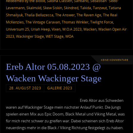
Redeemed by the Blood
,
Sabina Classen
,
Santiano
,
Sebastian "Seeb"
Levermann
,
Skalmöld
,
Skew Siskin
,
Skindred
,
Takida
,
Tanzwut
,
Tatiana
Shmailyuk
,
Thalìa Bellazecca
,
The Answer
,
The Raven Age
,
The Real
McKenzies
,
The Vintage Caravan
,
Thomas Winkler
,
Twilight Force
,
Universum 25
,
Uriah Heep
,
Vixen
,
W:O:A 2023
,
Wacken
,
Wacken Open Air
2023
,
Wackinger Stage
,
WET Stage
,
WOA
KEINE KOMMENTARE
Ereb Altor 05.08.2023 @
Wacken Wackinger Stage
28. AUGUST 2023
GALERIE 2023
Ereb Altor aus Schweden
waren auf Wackinger Stage mein nächster Anlauf Punkt. Die Jungs
spielen einen Mix aus Epic Doom, Black Metal und Viking Metal, was
für mich recht schwer zu greifen war. Dabei scheinen sich Ereb Altor
neuerdings mehr in die Black / Viking Richtung festgelegt zu haben.