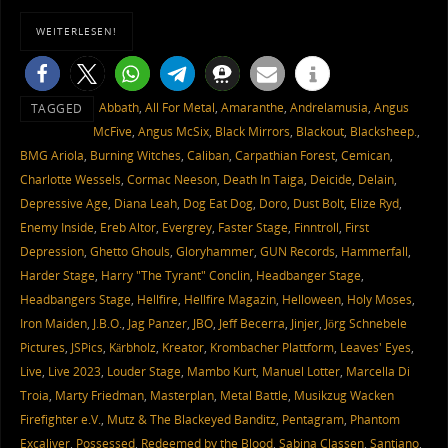
WEITERLESEN!
Abbath
,
All For Metal
,
Amaranthe
,
Andrelamusia
,
Angus
TAGGED
McFive
,
Angus McSix
,
Black Mirrors
,
Blackout
,
Blacksheep.
,
BMG Ariola
,
Burning Witches
,
Caliban
,
Carpathian Forest
,
Cemican
,
Charlotte Wessels
,
Cormac Neeson
,
Death In Taiga
,
Deicide
,
Delain
,
Depressive Age
,
Diana Leah
,
Dog Eat Dog
,
Doro
,
Dust Bolt
,
Elize Ryd
,
Enemy Inside
,
Ereb Altor
,
Evergrey
,
Faster Stage
,
Finntroll
,
First
Depression
,
Ghetto Ghouls
,
Gloryhammer
,
GUN Records
,
Hammerfall
,
Harder Stage
,
Harry "The Tyrant" Conclin
,
Headbanger Stage
,
Headbangers Stage
,
Hellfire
,
Hellfire Magazin
,
Helloween
,
Holy Moses
,
Iron Maiden
,
J.B.O.
,
Jag Panzer
,
JBO
,
Jeff Becerra
,
Jinjer
,
Jörg Schnebele
Pictures
,
JSPics
,
Kärbholz
,
Kreator
,
Krombacher Plattform
,
Leaves' Eyes
,
Live
,
Live 2023
,
Louder Stage
,
Mambo Kurt
,
Manuel Lotter
,
Marcella Di
Troia
,
Marty Friedman
,
Masterplan
,
Metal Battle
,
Musikzug Wacken
Firefighter e.V.
,
Mutz & The Blackeyed Banditz
,
Pentagram
,
Phantom
Excaliver
,
Possessed
,
Redeemed by the Blood
,
Sabina Classen
,
Santiano
,