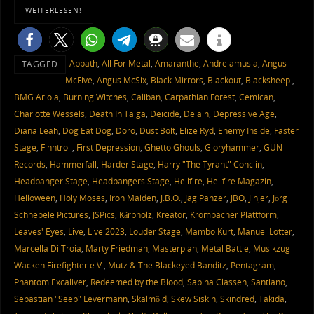
WEITERLESEN!
Abbath
,
All For Metal
,
Amaranthe
,
Andrelamusia
,
Angus
TAGGED
McFive
,
Angus McSix
,
Black Mirrors
,
Blackout
,
Blacksheep.
,
BMG Ariola
,
Burning Witches
,
Caliban
,
Carpathian Forest
,
Cemican
,
Charlotte Wessels
,
Death In Taiga
,
Deicide
,
Delain
,
Depressive Age
,
Diana Leah
,
Dog Eat Dog
,
Doro
,
Dust Bolt
,
Elize Ryd
,
Enemy Inside
,
Faster
Stage
,
Finntroll
,
First Depression
,
Ghetto Ghouls
,
Gloryhammer
,
GUN
Records
,
Hammerfall
,
Harder Stage
,
Harry "The Tyrant" Conclin
,
Headbanger Stage
,
Headbangers Stage
,
Hellfire
,
Hellfire Magazin
,
Helloween
,
Holy Moses
,
Iron Maiden
,
J.B.O.
,
Jag Panzer
,
JBO
,
Jinjer
,
Jörg
Schnebele Pictures
,
JSPics
,
Kärbholz
,
Kreator
,
Krombacher Plattform
,
Leaves' Eyes
,
Live
,
Live 2023
,
Louder Stage
,
Mambo Kurt
,
Manuel Lotter
,
Marcella Di Troia
,
Marty Friedman
,
Masterplan
,
Metal Battle
,
Musikzug
Wacken Firefighter e.V.
,
Mutz & The Blackeyed Banditz
,
Pentagram
,
Phantom Excaliver
,
Redeemed by the Blood
,
Sabina Classen
,
Santiano
,
Sebastian "Seeb" Levermann
,
Skalmöld
,
Skew Siskin
,
Skindred
,
Takida
,