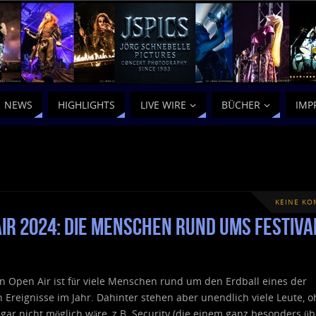
NEWS
HIGHLIGHTS
LIVE WIRE
BÜCHER
IMP
KEINE K
ir 2024: die Menschen rund ums Festiva
 Open Air ist für viele Menschen rund um den Erdball eines der
n Ereignisse im Jahr. Dahinter stehen aber unendlich viele Leute, o
gar nicht möglich wäre, z.B. Security (die einem ganz besonders üb