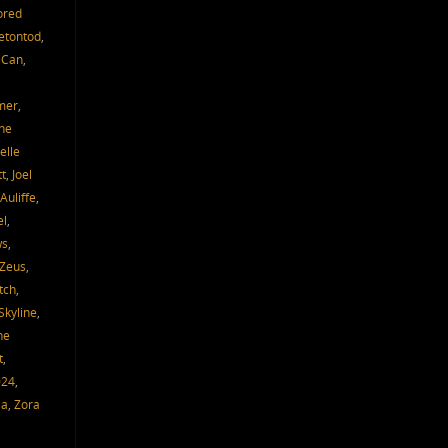
ored
etontod
,
 Can
,
,
mer
,
ne
elle
tt
,
Joel
Auliffe
,
el
,
ws
,
 Zeus
,
tch
,
Skyline
,
he
t
,
024
,
ia
,
Zora