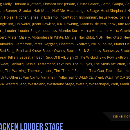
g Molly
,
Flotsam & Jetsam
,
Flotsam And Jetsam
,
Future Palace
,
Gama
,
Gaupa
,
Ge
am Bonnet
,
Graufar
,
Hair Metal
,
Half Me
,
Headbangers Stage
,
Heidi Shepherd
,
H
en
,
Holger Hübner
,
Ignea
,
In Extremo
,
Incantation
,
Insomnium
,
Jesus Piece
,
Joan Je
ungle Rot
,
Junkwolvz
,
Justin Hawkins
,
K.K. Downing
,
Katon W. de Pen
,
Kenxi
,
Kim Mc
re
,
Louder
,
Louder Stage
,
Loudness
,
Mambo Kurt
,
Marco Heubaum
,
Marta Gabri
bert
,
Mister Misery
,
Motionless In White
,
Mr. Big
,
Nachtblut
,
NDH
,
Necrotted
,
Ne
Ribaldini
,
Persefone
,
Peter Tägtgren
,
Phantom Excaliver
,
Philip Shouse
,
Planet Of
Red Fang
,
Reinhard Kruse
,
Ripper Owens
,
Robse
,
Rock Goddess
,
Runaways
,
Sabbi
Sean Killian
,
Sebastian Bach
,
Sick Of It All
,
Sign Of The Wicked
,
Skid Row
,
Skiltron
,
Sweet
,
Tankard
,
Tessia
,
Testament
,
Textures
,
The 69 Eyes
,
The Amity Affliction
,
T
st
,
The Warning
,
Thomas Jensen
,
Tim "Tetzel" Schmidt
,
Tina Guo
,
Tobias Samme
,
Unto Others.
,
Van Canto
,
Vanaheim
,
Villarreal
,
VIO-LENCE
,
Vreid
,
W:E:T
,
W:O:A 2
024
,
Wasted Land
,
Wasteland
,
Wasteland Stage
,
Watain
,
Whitechapel
,
Wolf
,
Xandr
KEINE K
Wacken Louder Stage