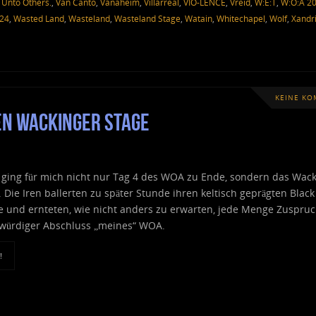
,
Unto Others.
,
Van Canto
,
Vanaheim
,
Villarreal
,
VIO-LENCE
,
Vreid
,
W:E:T
,
W:O:A 2
024
,
Wasted Land
,
Wasteland
,
Wasteland Stage
,
Watain
,
Whitechapel
,
Wolf
,
Xandr
KEINE K
en Wackinger Stage
l ging für mich nicht nur Tag 4 des WOA zu Ende, sondern das Wac
 Die Iren ballerten zu später Stunde ihren keltisch geprägten Black
te und ernteten, wie nicht anders zu erwarten, jede Menge Zuspru
 würdiger Abschluss „meines“ WOA.
!