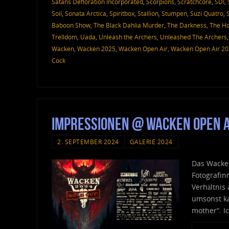
Satans Defloration Incorporated
,
Scorpions
,
Scratchcore
,
SDI
,
Soil
,
Sonata Arctica
,
Spiritbox
,
Stallion
,
Stumpen
,
Suzi Quatro
,
Baboon Show
,
The Black Dahlia Murder
,
The Darkness
,
The Ho
Trelldom
,
Uada
,
Unleash the Archers
,
Unleashed The Archers
Wacken
,
Wacken 2025
,
Wacken Open Air
,
Wacken Open Air 2
Cock
Impressionen @ Wacken Open A
2. SEPTEMBER 2024
GALERIE 2024
Das Wacken
Fotografin
Verhältnis
umsonst ka
mother“. I