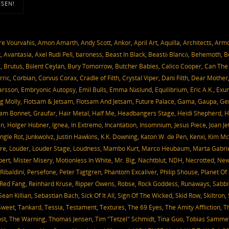
ESEN!
e Vourvahis
,
Amon Amarth
,
Andy Scott
,
Ankor
,
April Art
,
Aquilla
,
Architects
,
Arm
t
,
Avantasia
,
Axel Rudi Pell
,
baroness
,
Beast In Black
,
Beastö Blancö
,
Behemoth
,
B
a
,
Brutus
,
Bülent Ceylan
,
Bury Tomorrow
,
Butcher Babies
,
Calico Cooper
,
Can The
rric
,
Corbian
,
Corvus Corax
,
Cradle of Filth
,
Crystal Viper
,
Dani Filth
,
Dear Mother
Larsson
,
Embryonic Autopsy
,
Emil Bulls
,
Emma Näslund
,
Equilibrium
,
Eric A.K.
,
Exu
g Molly
,
Flotsam & Jetsam
,
Flotsam And Jetsam
,
Future Palace
,
Gama
,
Gaupa
,
Ge
am Bonnet
,
Graufar
,
Hair Metal
,
Half Me
,
Headbangers Stage
,
Heidi Shepherd
,
H
en
,
Holger Hübner
,
Ignea
,
In Extremo
,
Incantation
,
Insomnium
,
Jesus Piece
,
Joan Je
ungle Rot
,
Junkwolvz
,
Justin Hawkins
,
K.K. Downing
,
Katon W. de Pen
,
Kenxi
,
Kim Mc
re
,
Louder
,
Louder Stage
,
Loudness
,
Mambo Kurt
,
Marco Heubaum
,
Marta Gabri
bert
,
Mister Misery
,
Motionless In White
,
Mr. Big
,
Nachtblut
,
NDH
,
Necrotted
,
Ne
Ribaldini
,
Persefone
,
Peter Tägtgren
,
Phantom Excaliver
,
Philip Shouse
,
Planet Of
Red Fang
,
Reinhard Kruse
,
Ripper Owens
,
Robse
,
Rock Goddess
,
Runaways
,
Sabbi
Sean Killian
,
Sebastian Bach
,
Sick Of It All
,
Sign Of The Wicked
,
Skid Row
,
Skiltron
,
Sweet
,
Tankard
,
Tessia
,
Testament
,
Textures
,
The 69 Eyes
,
The Amity Affliction
,
T
st
,
The Warning
,
Thomas Jensen
,
Tim "Tetzel" Schmidt
,
Tina Guo
,
Tobias Samme