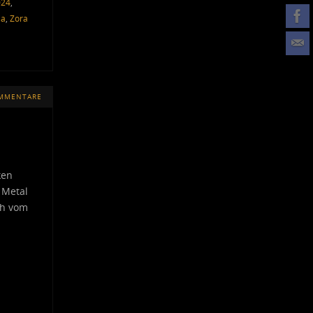
024
,
ia
,
Zora
OMMENTARE
ken
 Metal
ch vom