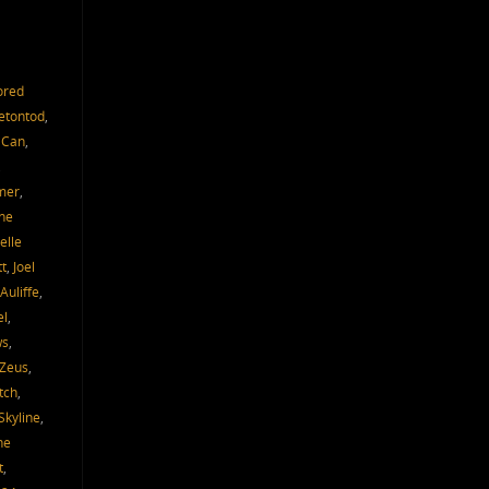
ored
etontod
,
 Can
,
,
mer
,
ne
elle
tt
,
Joel
Auliffe
,
el
,
ws
,
 Zeus
,
tch
,
Skyline
,
he
t
,