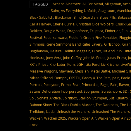
Accept
,
Alcatrazz
,
All For Metal
,
Alligatoah
,
Ambr
TAGGED
Saint
,
As Everything Unfolds
,
Asagraum
,
Asenblu
Black Sabbitch
,
Blackbriar
,
Blind Guardian
,
Blues Pills
,
Bokass
Carla Harvey
,
Cherie Currie
,
Christian Olde Wolbers
,
Chuck Ga
Dokken
,
Dougie White
,
Dragonforce
,
Ecliptica
,
Einherjer
,
Elin 
Festival
,
Feuerschwanz
,
Fiddler's Green
,
Five Penalties
,
Floggin
Simmons
,
Gene Simmons Band
,
Giles Lavery
,
Girlschool
,
Grah
Bogdanova
,
Hellfire
,
Hellfire Magazin
,
Hirax
,
Hit And Run
,
Hitt
Hoekstra
,
Joey Vera
,
John Coffey
,
John McEntee
,
Judas Priest
,
J
KK´s Priest
,
Knorkator
,
Korn
,
LGH
,
Lita Ford
,
Liv Kristine
,
LiveWi
Massive Wagons
,
Mayhem
,
Messiah
,
Metal Battle
,
Michael Gil
Niklas Stålvind
,
Oomph!
,
OPETH
,
Paddy & The Rats
,
pain
,
Paolo 
Portrait
,
Poseydon
,
Primal Fear
,
Primordial
,
Rage
,
Rain
,
Raven
,
Satans Defloration Incorporated
,
Scorpions
,
Scratchcore
,
SDI
,
Soil
,
Sonata Arctica
,
Spiritbox
,
Stallion
,
Stumpen
,
Suzi Quatro
,
Baboon Show
,
The Black Dahlia Murder
,
The Darkness
,
The Ho
Trelldom
,
Uada
,
Unleash the Archers
,
Unleashed The Archers
Wacken
,
Wacken 2025
,
Wacken Open Air
,
Wacken Open Air 2
Cock