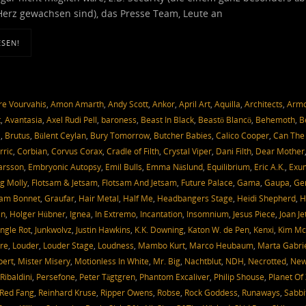
Herz gewachsen sind), das Presse Team, Leute an
ESEN!
e Vourvahis
,
Amon Amarth
,
Andy Scott
,
Ankor
,
April Art
,
Aquilla
,
Architects
,
Arm
t
,
Avantasia
,
Axel Rudi Pell
,
baroness
,
Beast In Black
,
Beastö Blancö
,
Behemoth
,
B
a
,
Brutus
,
Bülent Ceylan
,
Bury Tomorrow
,
Butcher Babies
,
Calico Cooper
,
Can The
rric
,
Corbian
,
Corvus Corax
,
Cradle of Filth
,
Crystal Viper
,
Dani Filth
,
Dear Mother
Larsson
,
Embryonic Autopsy
,
Emil Bulls
,
Emma Näslund
,
Equilibrium
,
Eric A.K.
,
Exu
g Molly
,
Flotsam & Jetsam
,
Flotsam And Jetsam
,
Future Palace
,
Gama
,
Gaupa
,
Ge
am Bonnet
,
Graufar
,
Hair Metal
,
Half Me
,
Headbangers Stage
,
Heidi Shepherd
,
H
en
,
Holger Hübner
,
Ignea
,
In Extremo
,
Incantation
,
Insomnium
,
Jesus Piece
,
Joan Je
ungle Rot
,
Junkwolvz
,
Justin Hawkins
,
K.K. Downing
,
Katon W. de Pen
,
Kenxi
,
Kim Mc
re
,
Louder
,
Louder Stage
,
Loudness
,
Mambo Kurt
,
Marco Heubaum
,
Marta Gabri
bert
,
Mister Misery
,
Motionless In White
,
Mr. Big
,
Nachtblut
,
NDH
,
Necrotted
,
Ne
Ribaldini
,
Persefone
,
Peter Tägtgren
,
Phantom Excaliver
,
Philip Shouse
,
Planet Of
Red Fang
,
Reinhard Kruse
,
Ripper Owens
,
Robse
,
Rock Goddess
,
Runaways
,
Sabbi