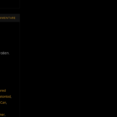
OMMENTARE
roßen.
ored
etontod
,
 Can
,
,
mer
,