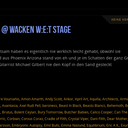
KEINE K
 @ Wacken W:E:T Stage
tsam haben es eigentlich nie wirklich leicht gehabt, obwohl sie
d aus Phoenix Arizona stand von eh und je im Schatten der ganz G
tarrist Michael Gilbert nie den Kopf in den Sand gesteckt
e Vourvahis
,
Amon Amarth
,
Andy Scott
,
Ankor
,
April Art
,
Aquilla
,
Architects
,
Arm
t
,
Avantasia
,
Axel Rudi Pell
,
baroness
,
Beast In Black
,
Beastö Blancö
,
Behemoth
,
B
a
,
Brutus
,
Bülent Ceylan
,
Bury Tomorrow
,
Butcher Babies
,
Calico Cooper
,
Can The
rric
,
Corbian
,
Corvus Corax
,
Cradle of Filth
,
Crystal Viper
,
Dani Filth
,
Dear Mother
Larsson
,
Embryonic Autopsy
,
Emil Bulls
,
Emma Näslund
,
Equilibrium
,
Eric A.K.
,
Exu