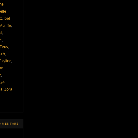
ne
elle
tt
,
Joel
Auliffe
,
el
,
ws
,
 Zeus
,
tch
,
Skyline
,
he
t
,
024
,
ia
,
Zora
OMMENTARE