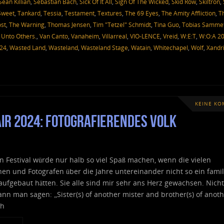
Sean Killian
,
Sebastian Bach
,
Sick Of It All
,
Sign Of The Wicked
,
Skid Row
,
Skiltron
,
Sweet
,
Tankard
,
Tessia
,
Testament
,
Textures
,
The 69 Eyes
,
The Amity Affliction
,
T
st
,
The Warning
,
Thomas Jensen
,
Tim "Tetzel" Schmidt
,
Tina Guo
,
Tobias Samme
,
Unto Others.
,
Van Canto
,
Vanaheim
,
Villarreal
,
VIO-LENCE
,
Vreid
,
W:E:T
,
W:O:A 2
024
,
Wasted Land
,
Wasteland
,
Wasteland Stage
,
Watain
,
Whitechapel
,
Wolf
,
Xandr
KEINE K
ir 2024: fotografierendes Volk
 Festival würde nur halb so viel Spaß machen, wenn die vielen
nen und Fotografen über die Jahre untereinander nicht so ein famil
 aufgebaut hätten. Sie alle sind mir sehr ans Herz gewachsen. Nicht
nn man sagen: „Sister(s) of another mister and brother(s) of anot
ch