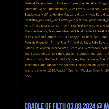
Festival
,
Feuerschwanz
,
Fiddler's Green
,
Five Penalties
,
Floggin
Simmons
,
Gene Simmons Band
,
Giles Lavery
,
Girlschool
,
Grah
Bogdanova
,
Hellfire
,
Hellfire Magazin
,
Hirax
,
Hit And Run
,
Hitt
Hoekstra
,
Joey Vera
,
John Coffey
,
John McEntee
,
Judas Priest
,
J
KK´s Priest
,
Knorkator
,
Korn
,
LGH
,
Lita Ford
,
Liv Kristine
,
LiveWi
Massive Wagons
,
Mayhem
,
Messiah
,
Metal Battle
,
Michael Gil
Niklas Stålvind
,
Oomph!
,
OPETH
,
Paddy & The Rats
,
pain
,
Paolo 
Portrait
,
Poseydon
,
Primal Fear
,
Primordial
,
Rage
,
Rain
,
Raven
,
Satans Defloration Incorporated
,
Scorpions
,
Scratchcore
,
SDI
,
Soil
,
Sonata Arctica
,
Spiritbox
,
Stallion
,
Stumpen
,
Suzi Quatro
,
Baboon Show
,
The Black Dahlia Murder
,
The Darkness
,
The Ho
Trelldom
,
Uada
,
Unleash the Archers
,
Unleashed The Archers
Wacken
,
Wacken 2025
,
Wacken Open Air
,
Wacken Open Air 2
Cock
Cradle Of Filth 03.08.2024 @ 