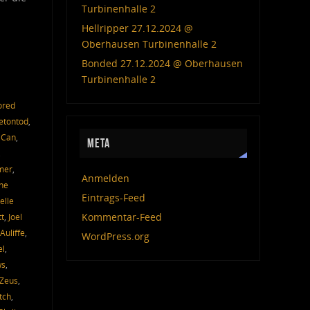
Turbinenhalle 2
Hellripper 27.12.2024 @
Oberhausen Turbinenhalle 2
Bonded 27.12.2024 @ Oberhausen
Turbinenhalle 2
ored
etontod
,
 Can
,
META
,
mer
,
Anmelden
ne
Eintrags-Feed
elle
Kommentar-Feed
tt
,
Joel
Auliffe
,
WordPress.org
el
,
ws
,
 Zeus
,
tch
,