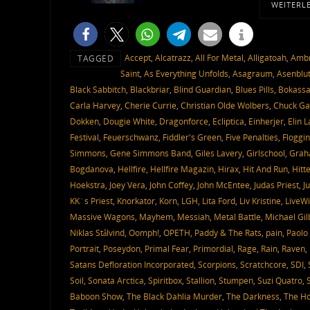
WEITERL
Accept
,
Alcatrazz
,
All For Metal
,
Alligatoah
,
Ambr
TAGGED
Saint
,
As Everything Unfolds
,
Asagraum
,
Asenblu
Black Sabbitch
,
Blackbriar
,
Blind Guardian
,
Blues Pills
,
Bokass
Carla Harvey
,
Cherie Currie
,
Christian Olde Wolbers
,
Chuck Ga
Dokken
,
Dougie White
,
Dragonforce
,
Ecliptica
,
Einherjer
,
Elin 
Festival
,
Feuerschwanz
,
Fiddler's Green
,
Five Penalties
,
Floggin
Simmons
,
Gene Simmons Band
,
Giles Lavery
,
Girlschool
,
Grah
Bogdanova
,
Hellfire
,
Hellfire Magazin
,
Hirax
,
Hit And Run
,
Hitt
Hoekstra
,
Joey Vera
,
John Coffey
,
John McEntee
,
Judas Priest
,
J
KK´s Priest
,
Knorkator
,
Korn
,
LGH
,
Lita Ford
,
Liv Kristine
,
LiveWi
Massive Wagons
,
Mayhem
,
Messiah
,
Metal Battle
,
Michael Gil
Niklas Stålvind
,
Oomph!
,
OPETH
,
Paddy & The Rats
,
pain
,
Paolo 
Portrait
,
Poseydon
,
Primal Fear
,
Primordial
,
Rage
,
Rain
,
Raven
,
Satans Defloration Incorporated
,
Scorpions
,
Scratchcore
,
SDI
,
Soil
,
Sonata Arctica
,
Spiritbox
,
Stallion
,
Stumpen
,
Suzi Quatro
,
Baboon Show
,
The Black Dahlia Murder
,
The Darkness
,
The Ho