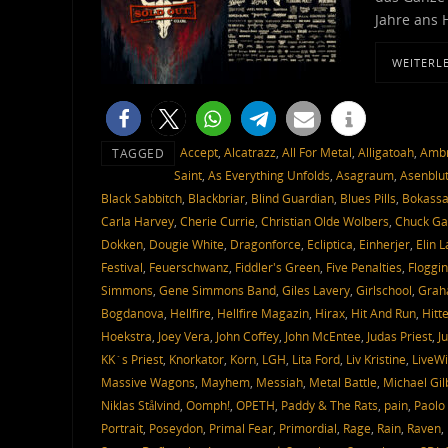
Jahre ans 
WEITERL
Accept
,
Alcatrazz
,
All For Metal
,
Alligatoah
,
Ambr
TAGGED
Saint
,
As Everything Unfolds
,
Asagraum
,
Asenblu
Black Sabbitch
,
Blackbriar
,
Blind Guardian
,
Blues Pills
,
Bokass
Carla Harvey
,
Cherie Currie
,
Christian Olde Wolbers
,
Chuck Ga
Dokken
,
Dougie White
,
Dragonforce
,
Ecliptica
,
Einherjer
,
Elin 
Festival
,
Feuerschwanz
,
Fiddler's Green
,
Five Penalties
,
Floggin
Simmons
,
Gene Simmons Band
,
Giles Lavery
,
Girlschool
,
Grah
Bogdanova
,
Hellfire
,
Hellfire Magazin
,
Hirax
,
Hit And Run
,
Hitt
Hoekstra
,
Joey Vera
,
John Coffey
,
John McEntee
,
Judas Priest
,
J
KK´s Priest
,
Knorkator
,
Korn
,
LGH
,
Lita Ford
,
Liv Kristine
,
LiveWi
Massive Wagons
,
Mayhem
,
Messiah
,
Metal Battle
,
Michael Gil
Niklas Stålvind
,
Oomph!
,
OPETH
,
Paddy & The Rats
,
pain
,
Paolo 
Portrait
,
Poseydon
,
Primal Fear
,
Primordial
,
Rage
,
Rain
,
Raven
,