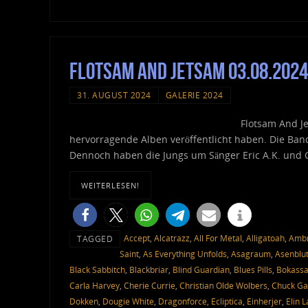
Flotsam And Jetsam 03.08.2024
31. AUGUST 2024
GALERIE 2024
Flotsam And Je
hervorragende Alben veröffentlicht haben. Die Ban
Dennoch haben die Jungs um Sänger Eric A.K. und Gi
WEITERLESEN!
Accept
,
Alcatrazz
,
All For Metal
,
Alligatoah
,
Ambr
TAGGED
Saint
,
As Everything Unfolds
,
Asagraum
,
Asenblu
Black Sabbitch
,
Blackbriar
,
Blind Guardian
,
Blues Pills
,
Bokass
Carla Harvey
,
Cherie Currie
,
Christian Olde Wolbers
,
Chuck Ga
Dokken
,
Dougie White
,
Dragonforce
,
Ecliptica
,
Einherjer
,
Elin 