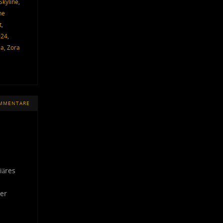
Skyline
,
he
t
,
024
,
ia
,
Zora
OMMENTARE
iäres
her