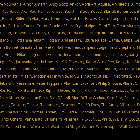
e Vourvahis
,
Amon Amarth
,
Andy Scott
,
Ankor
,
April Art
,
Aquilla
,
Architects
,
Arm
t
,
Avantasia
,
Axel Rudi Pell
,
baroness
,
Beast In Black
,
Beastö Blancö
,
Behemoth
,
B
a
,
Brutus
,
Bülent Ceylan
,
Bury Tomorrow
,
Butcher Babies
,
Calico Cooper
,
Can The
rric
,
Corbian
,
Corvus Corax
,
Cradle of Filth
,
Crystal Viper
,
Dani Filth
,
Dear Mother
Larsson
,
Embryonic Autopsy
,
Emil Bulls
,
Emma Näslund
,
Equilibrium
,
Eric A.K.
,
Exu
g Molly
,
Flotsam & Jetsam
,
Flotsam And Jetsam
,
Future Palace
,
Gama
,
Gaupa
,
Ge
am Bonnet
,
Graufar
,
Hair Metal
,
Half Me
,
Headbangers Stage
,
Heidi Shepherd
,
H
en
,
Holger Hübner
,
Ignea
,
In Extremo
,
Incantation
,
Insomnium
,
Jesus Piece
,
Joan Je
ungle Rot
,
Junkwolvz
,
Justin Hawkins
,
K.K. Downing
,
Katon W. de Pen
,
Kenxi
,
Kim Mc
re
,
Louder
,
Louder Stage
,
Loudness
,
Mambo Kurt
,
Marco Heubaum
,
Marta Gabri
bert
,
Mister Misery
,
Motionless In White
,
Mr. Big
,
Nachtblut
,
NDH
,
Necrotted
,
Ne
Ribaldini
,
Persefone
,
Peter Tägtgren
,
Phantom Excaliver
,
Philip Shouse
,
Planet Of
Red Fang
,
Reinhard Kruse
,
Ripper Owens
,
Robse
,
Rock Goddess
,
Runaways
,
Sabbi
Sean Killian
,
Sebastian Bach
,
Sick Of It All
,
Sign Of The Wicked
,
Skid Row
,
Skiltron
,
Sweet
,
Tankard
,
Tessia
,
Testament
,
Textures
,
The 69 Eyes
,
The Amity Affliction
,
T
st
,
The Warning
,
Thomas Jensen
,
Tim "Tetzel" Schmidt
,
Tina Guo
,
Tobias Samme
,
Unto Others.
,
Van Canto
,
Vanaheim
,
Villarreal
,
VIO-LENCE
,
Vreid
,
W:E:T
,
W:O:A 2
024
,
Wasted Land
,
Wasteland
,
Wasteland Stage
,
Watain
,
Whitechapel
,
Wolf
,
Xandr