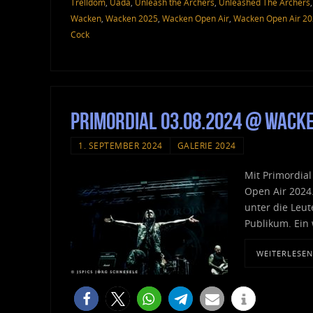
Trelldom
,
Uada
,
Unleash the Archers
,
Unleashed The Archers
Wacken
,
Wacken 2025
,
Wacken Open Air
,
Wacken Open Air 2
Cock
Primordial 03.08.2024 @ Wack
1. SEPTEMBER 2024
GALERIE 2024
Mit Primordia
Open Air 2024.
unter die Leu
Publikum. Ein
WEITERLESEN