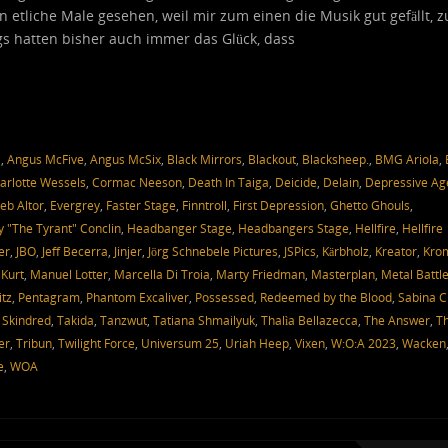
on etliche Male gesehen, weil mir zum einen die Musik gut gefällt, 
gs hatten bisher auch immer das Glück, dass
a
,
Angus McFive
,
Angus McSix
,
Black Mirrors
,
Blackout
,
Blacksheep.
,
BMG Ariola
,
arlotte Wessels
,
Cormac Neeson
,
Death In Taiga
,
Deicide
,
Delain
,
Depressive Ag
eb Altor
,
Evergrey
,
Faster Stage
,
Finntroll
,
First Depression
,
Ghetto Ghouls
,
y "The Tyrant" Conclin
,
Headbanger Stage
,
Headbangers Stage
,
Hellfire
,
Hellfire
er
,
JBO
,
Jeff Becerra
,
Jinjer
,
Jörg Schnebele Pictures
,
JSPics
,
Kärbholz
,
Kreator
,
Kro
Kurt
,
Manuel Lotter
,
Marcella Di Troia
,
Marty Friedman
,
Masterplan
,
Metal Battl
tz
,
Pentagram
,
Phantom Excaliver
,
Possessed
,
Redeemed by the Blood
,
Sabina C
,
Skindred
,
Takida
,
Tanzwut
,
Tatiana Shmailyuk
,
Thalìa Bellazecca
,
The Answer
,
T
er
,
Tribun
,
Twilight Force
,
Universum 25
,
Uriah Heep
,
Vixen
,
W:O:A 2023
,
Wacken
e
,
WOA