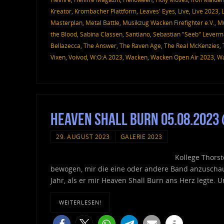
Kreator
,
Krombacher Plattform
,
Leaves' Eyes
,
Live
,
Live 2023
,
Masterplan
,
Metal Battle
,
Musikzug Wacken Firefighter e.V.
,
Mu
the Blood
,
Sabina Classen
,
Santiano
,
Sebastian "Seeb" Lever
Bellazecca
,
The Answer
,
The Raven Age
,
The Real McKenzies
,
Vixen
,
Voivod
,
W:O:A 2023
,
Wacken
,
Wacken Open Air 2023
,
Wa
Heaven Shall Burn 05.08.2023
29. AUGUST 2023
GALERIE 2023
Kollege Thorst
bewogen, mir die eine oder andere Band anzuschaue
Jahr, als er mir Heaven Shall Burn ans Herz legte. 
WEITERLESEN!