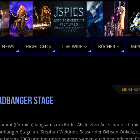
NEWS
HIGHLIGHTS
LIVE WIRE
BÜCHER
IMP
KEINE K
adbanger Stage
ommt (für mich) langsam zum Ende. Als letzten Act schaue ich mir
adbanger Stage an. Stephan Weidner, Basser der Böhsen Onkelz, st
kt bereits 2008 und hat unter seinem Namen auch beachtlichen Erf