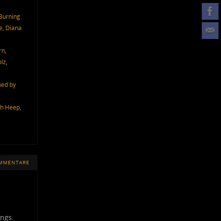
Burning
e
,
Diana
rn
,
olz
,
ed by
ah Heep
,
OMMENTARE
ings