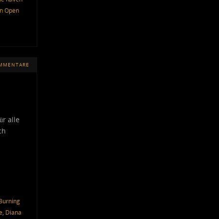
n Open
OMMENTARE
r alle
ch
Burning
e
,
Diana