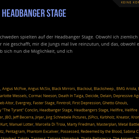
KEINE K
n Headbanger Stage
Schweden spielten auf der Headbanger Stage. Obwohl ich ziemlich 
r nie geschafft, mir die Jungs mal live reinzutun, und das, obwohl e
b sich nun die Möglichkeit, und ich
a
,
Angus McFive
,
Angus McSix
,
Black Mirrors
,
Blackout
,
Blacksheep.
,
BMG Ariola
,
arlotte Wessels
,
Cormac Neeson
,
Death In Taiga
,
Deicide
,
Delain
,
Depressive Ag
eb Altor
,
Evergrey
,
Faster Stage
,
Finntroll
,
First Depression
,
Ghetto Ghouls
,
y "The Tyrant" Conclin
,
Headbanger Stage
,
Headbangers Stage
,
Hellfire
,
Hellfire
er
,
JBO
,
Jeff Becerra
,
Jinjer
,
Jörg Schnebele Pictures
,
JSPics
,
Kärbholz
,
Kreator
,
Kro
Kurt
,
Manuel Lotter
,
Marcella Di Troia
,
Marty Friedman
,
Masterplan
,
Metal Battl
tz
,
Pentagram
,
Phantom Excaliver
,
Possessed
,
Redeemed by the Blood
,
Sabina C
,
Skindred
,
Takida
,
Tanzwut
,
Tatiana Shmailyuk
,
Thalìa Bellazecca
,
The Answer
,
T