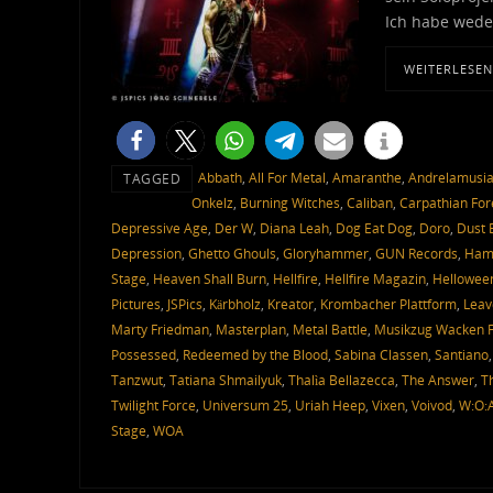
Ich habe weder
WEITERLESEN
Abbath
,
All For Metal
,
Amaranthe
,
Andrelamusi
TAGGED
Onkelz
,
Burning Witches
,
Caliban
,
Carpathian For
Depressive Age
,
Der W
,
Diana Leah
,
Dog Eat Dog
,
Doro
,
Dust 
Depression
,
Ghetto Ghouls
,
Gloryhammer
,
GUN Records
,
Ham
Stage
,
Heaven Shall Burn
,
Hellfire
,
Hellfire Magazin
,
Hellowee
Pictures
,
JSPics
,
Kärbholz
,
Kreator
,
Krombacher Plattform
,
Leav
Marty Friedman
,
Masterplan
,
Metal Battle
,
Musikzug Wacken Fi
Possessed
,
Redeemed by the Blood
,
Sabina Classen
,
Santiano
Tanzwut
,
Tatiana Shmailyuk
,
Thalìa Bellazecca
,
The Answer
,
T
Twilight Force
,
Universum 25
,
Uriah Heep
,
Vixen
,
Voivod
,
W:O:
Stage
,
WOA