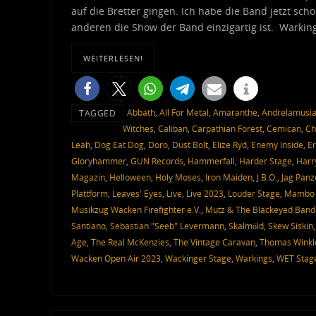
auf die Bretter gingen. Ich habe die Band jetzt sch
anderen die Show der Band einzigartig ist. Warkin
WEITERLESEN!
Abbath
,
All For Metal
,
Amaranthe
,
Andrelamusi
TAGGED
Witches
,
Caliban
,
Carpathian Forest
,
Cemican
,
Ch
Leah
,
Dog Eat Dog
,
Doro
,
Dust Bolt
,
Elize Ryd
,
Enemy Inside
,
Er
Gloryhammer
,
GUN Records
,
Hammerfall
,
Harder Stage
,
Harr
Magazin
,
Helloween
,
Holy Moses
,
Iron Maiden
,
J.B.O.
,
Jag Panz
Plattform
,
Leaves' Eyes
,
Live
,
Live 2023
,
Louder Stage
,
Mambo 
Musikzug Wacken Firefighter e.V.
,
Mutz & The Blackeyed Bandi
Santiano
,
Sebastian "Seeb" Levermann
,
Skalmöld
,
Skew Siskin
Age
,
The Real McKenzies
,
The Vintage Caravan
,
Thomas Winkl
Wacken Open Air 2023
,
Wackinger Stage
,
Warkings
,
WET Stag