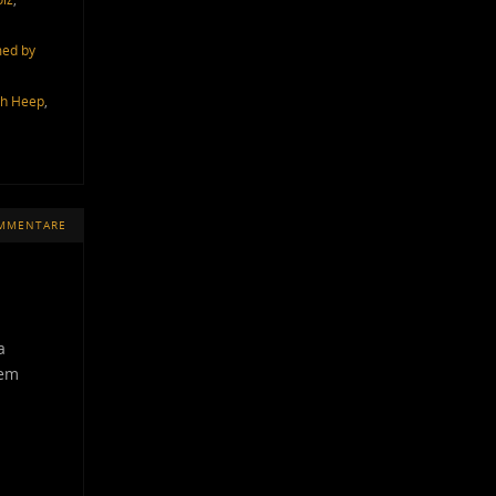
ed by
ah Heep
,
OMMENTARE
a
sem