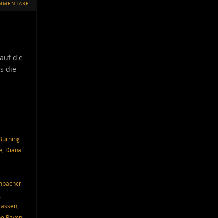
OMMENTARE
auf die
s die
Burning
e
,
Diana
mbacher
e
,
lassen
,
he Raven