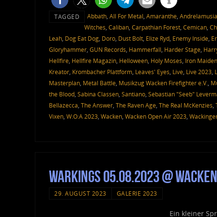
Abbath
,
All For Metal
,
Amaranthe
,
Andrelamusi
TAGGED
Witches
,
Caliban
,
Carpathian Forest
,
Cemican
,
Ch
Leah
,
Dog Eat Dog
,
Doro
,
Dust Bolt
,
Elize Ryd
,
Enemy Inside
,
Er
Gloryhammer
,
GUN Records
,
Hammerfall
,
Harder Stage
,
Harr
Hellfire
,
Hellfire Magazin
,
Helloween
,
Holy Moses
,
Iron Maide
Kreator
,
Krombacher Plattform
,
Leaves' Eyes
,
Live
,
Live 2023
,
Masterplan
,
Metal Battle
,
Musikzug Wacken Firefighter e.V.
,
Mu
the Blood
,
Sabina Classen
,
Santiano
,
Sebastian "Seeb" Lever
Bellazecca
,
The Answer
,
The Raven Age
,
The Real McKenzies
,
Vixen
,
W:O:A 2023
,
Wacken
,
Wacken Open Air 2023
,
Wackinger
Warkings 05.08.2023 @ Wacken
29. AUGUST 2023
GALERIE 2023
Ein kleiner S