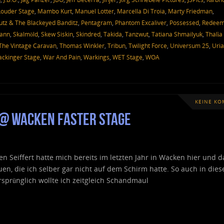
Louder Stage
,
Mambo Kurt
,
Manuel Lotter
,
Marcella Di Troia
,
Marty Friedman
,
tz & The Blackeyed Banditz
,
Pentagram
,
Phantom Excaliver
,
Possessed
,
Redeem
mann
,
Skalmöld
,
Skew Siskin
,
Skindred
,
Takida
,
Tanzwut
,
Tatiana Shmailyuk
,
Thalìa
The Vintage Caravan
,
Thomas Winkler
,
Tribun
,
Twilight Force
,
Universum 25
,
Uri
ckinger Stage
,
War And Pain
,
Warkings
,
WET Stage
,
WOA
KEINE K
 @ Wacken Faster Stage
en Seiffert hatte mich bereits im letzten Jahr in Wacken hier und d
n, die ich selber gar nicht auf dem Schirm hatte. So auch in die
Ursprünglich wollte ich zeitgleich Schandmaul