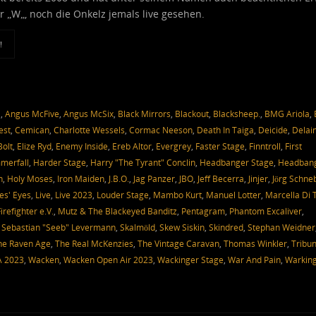
 „W„, noch die Onkelz jemals live gesehen.
!
a
,
Angus McFive
,
Angus McSix
,
Black Mirrors
,
Blackout
,
Blacksheep.
,
BMG Ariola
,
est
,
Cemican
,
Charlotte Wessels
,
Cormac Neeson
,
Death In Taiga
,
Deicide
,
Delai
Bolt
,
Elize Ryd
,
Enemy Inside
,
Ereb Altor
,
Evergrey
,
Faster Stage
,
Finntroll
,
First
merfall
,
Harder Stage
,
Harry "The Tyrant" Conclin
,
Headbanger Stage
,
Headban
n
,
Holy Moses
,
Iron Maiden
,
J.B.O.
,
Jag Panzer
,
JBO
,
Jeff Becerra
,
Jinjer
,
Jörg Schne
es' Eyes
,
Live
,
Live 2023
,
Louder Stage
,
Mambo Kurt
,
Manuel Lotter
,
Marcella Di 
refighter e.V.
,
Mutz & The Blackeyed Banditz
,
Pentagram
,
Phantom Excaliver
,
,
Sebastian "Seeb" Levermann
,
Skalmöld
,
Skew Siskin
,
Skindred
,
Stephan Weidner
he Raven Age
,
The Real McKenzies
,
The Vintage Caravan
,
Thomas Winkler
,
Tribu
A 2023
,
Wacken
,
Wacken Open Air 2023
,
Wackinger Stage
,
War And Pain
,
Warkin