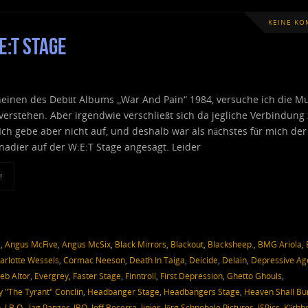
KEINE K
E:T Stage
heinen des Debüt Albums „War And Pain“ 1984, versuche ich die Mu
verstehen. Aber irgendwie verschließt sich da jegliche Verbindung
ch gebe aber nicht auf, und deshalb war als nächstes für mich der
anadier auf der W:E:T Stage angesagt. Leider
!
a
,
Angus McFive
,
Angus McSix
,
Black Mirrors
,
Blackout
,
Blacksheep.
,
BMG Ariola
,
arlotte Wessels
,
Cormac Neeson
,
Death In Taiga
,
Deicide
,
Delain
,
Depressive Ag
eb Altor
,
Evergrey
,
Faster Stage
,
Finntroll
,
First Depression
,
Ghetto Ghouls
,
y "The Tyrant" Conclin
,
Headbanger Stage
,
Headbangers Stage
,
Heaven Shall Bu
n
,
J.B.O.
,
Jag Panzer
,
JBO
,
Jeff Becerra
,
Jinjer
,
Jörg Schnebele Pictures
,
JSPics
,
Kärbh