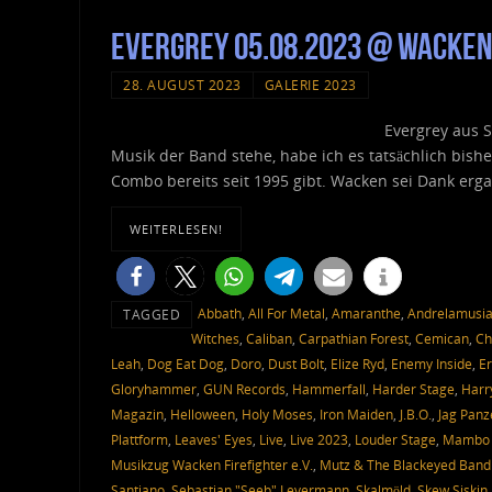
Evergrey 05.08.2023 @ Wacke
28. AUGUST 2023
GALERIE 2023
Evergrey aus 
Musik der Band stehe, habe ich es tatsächlich bishe
Combo bereits seit 1995 gibt. Wacken sei Dank erga
WEITERLESEN!
Abbath
,
All For Metal
,
Amaranthe
,
Andrelamusi
TAGGED
Witches
,
Caliban
,
Carpathian Forest
,
Cemican
,
Ch
Leah
,
Dog Eat Dog
,
Doro
,
Dust Bolt
,
Elize Ryd
,
Enemy Inside
,
Er
Gloryhammer
,
GUN Records
,
Hammerfall
,
Harder Stage
,
Harr
Magazin
,
Helloween
,
Holy Moses
,
Iron Maiden
,
J.B.O.
,
Jag Panz
Plattform
,
Leaves' Eyes
,
Live
,
Live 2023
,
Louder Stage
,
Mambo 
Musikzug Wacken Firefighter e.V.
,
Mutz & The Blackeyed Bandi
Santiano
,
Sebastian "Seeb" Levermann
,
Skalmöld
,
Skew Siskin