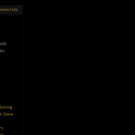
OMMENTARE
sik
 zu
Burning
e
,
Diana
rn
,
olz
,