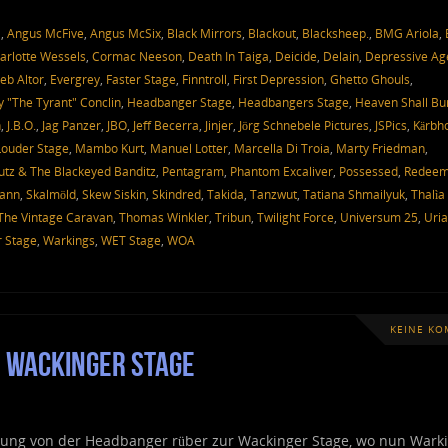
a
,
Angus McFive
,
Angus McSix
,
Black Mirrors
,
Blackout
,
Blacksheep.
,
BMG Ariola
,
arlotte Wessels
,
Cormac Neeson
,
Death In Taiga
,
Deicide
,
Delain
,
Depressive Ag
eb Altor
,
Evergrey
,
Faster Stage
,
Finntroll
,
First Depression
,
Ghetto Ghouls
,
y "The Tyrant" Conclin
,
Headbanger Stage
,
Headbangers Stage
,
Heaven Shall Bu
n
,
J.B.O.
,
Jag Panzer
,
JBO
,
Jeff Becerra
,
Jinjer
,
Jörg Schnebele Pictures
,
JSPics
,
Kärbh
Louder Stage
,
Mambo Kurt
,
Manuel Lotter
,
Marcella Di Troia
,
Marty Friedman
,
tz & The Blackeyed Banditz
,
Pentagram
,
Phantom Excaliver
,
Possessed
,
Redeem
mann
,
Skalmöld
,
Skew Siskin
,
Skindred
,
Takida
,
Tanzwut
,
Tatiana Shmailyuk
,
Thalìa
The Vintage Caravan
,
Thomas Winkler
,
Tribun
,
Twilight Force
,
Universum 25
,
Uri
 Stage
,
Warkings
,
WET Stage
,
WOA
KEINE K
 Wackinger Stage
prung von der Headbanger rüber zur Wackinger Stage, wo nun Wark