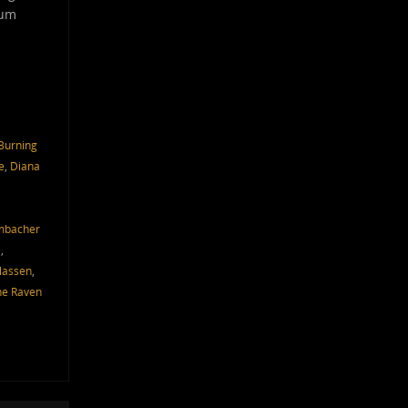
zum
Burning
e
,
Diana
mbacher
e
,
lassen
,
he Raven
,