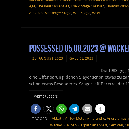
Age
,
The Real McKenzies
,
The Vintage Caravan
,
Thomas Winkl
Air 2023
,
Wackinger Stage
,
WET Stage
,
WOA
Possessed 05.08.2023 @ Wacke
28. AUGUST 2023
GALERIE 2023
Die 1983 gegr
eine Offenbarung, denen Slayer schon etwas zu zah
schon etwas Besonderes. Sänger Jeff Becerra, der 1
WEITERLESEN!
Abbath
,
All For Metal
,
Amaranthe
,
Andrelamusi
TAGGED
Witches
,
Caliban
,
Carpathian Forest
,
Cemican
,
Ch