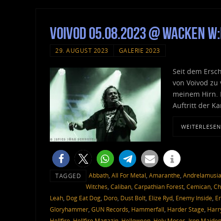
Voivod 05.08.2023 @ Wacken W:
29. AUGUST 2023
GALERIE 2023
Seit dem Ersc
von Voivod zu 
meinem Hirn. I
Auftritt der K
WEITERLESEN
Abbath
,
All For Metal
,
Amaranthe
,
Andrelamusi
TAGGED
Witches
,
Caliban
,
Carpathian Forest
,
Cemican
,
Ch
Leah
,
Dog Eat Dog
,
Doro
,
Dust Bolt
,
Elize Ryd
,
Enemy Inside
,
Er
Gloryhammer
,
GUN Records
,
Hammerfall
,
Harder Stage
,
Harr
Hellfire
,
Hellfire Magazin
,
Helloween
,
Holy Moses
,
Iron Maide