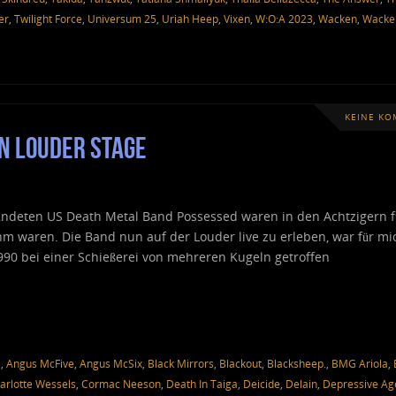
er
,
Twilight Force
,
Universum 25
,
Uriah Heep
,
Vixen
,
W:O:A 2023
,
Wacken
,
Wacke
KEINE K
n Louder Stage
ündeten US Death Metal Band Possessed waren in den Achtzigern fü
m waren. Die Band nun auf der Louder live zu erleben, war für mi
990 bei einer Schießerei von mehreren Kugeln getroffen
a
,
Angus McFive
,
Angus McSix
,
Black Mirrors
,
Blackout
,
Blacksheep.
,
BMG Ariola
,
arlotte Wessels
,
Cormac Neeson
,
Death In Taiga
,
Deicide
,
Delain
,
Depressive Ag