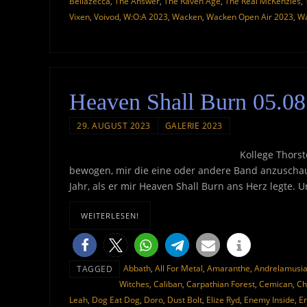
Bellazecca
,
The Answer
,
The Raven Age
,
The Real McKenzies
,
Vixen
,
Voivod
,
W:O:A 2023
,
Wacken
,
Wacken Open Air 2023
,
Wa
Heaven Shall Burn 05.08
29. AUGUST 2023
GALERIE 2023
Kollege Thorst
bewogen, mir die eine oder andere Band anzuschaue
Jahr, als er mir Heaven Shall Burn ans Herz legte. 
WEITERLESEN!
Abbath
,
All For Metal
,
Amaranthe
,
Andrelamusi
TAGGED
Witches
,
Caliban
,
Carpathian Forest
,
Cemican
,
Ch
Leah
,
Dog Eat Dog
,
Doro
,
Dust Bolt
,
Elize Ryd
,
Enemy Inside
,
Er