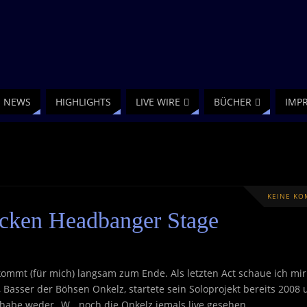
NEWS
HIGHLIGHTS
LIVE WIRE
BÜCHER
IMP
KEINE K
cken Headbanger Stage
ommt (für mich) langsam zum Ende. Als letzten Act schaue ich mir
Basser der Böhsen Onkelz, startete sein Soloprojekt bereits 2008 
habe weder „W„, noch die Onkelz jemals live gesehen.