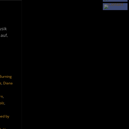
usik
auf,
Burning
e
,
Diana
rn
,
olz
,
ed by