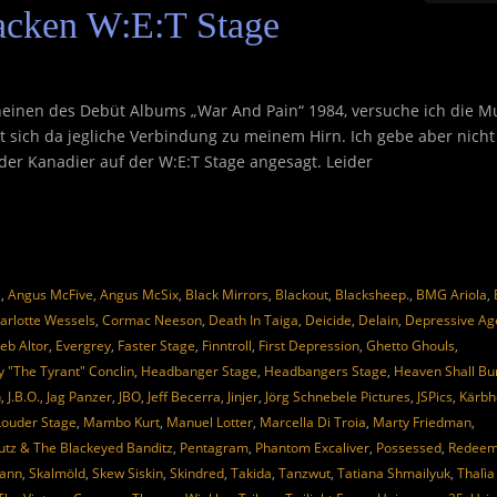
cken W:E:T Stage
heinen des Debüt Albums „War And Pain“ 1984, versuche ich die M
t sich da jegliche Verbindung zu meinem Hirn. Ich gebe aber nicht 
 der Kanadier auf der W:E:T Stage angesagt. Leider
a
,
Angus McFive
,
Angus McSix
,
Black Mirrors
,
Blackout
,
Blacksheep.
,
BMG Ariola
,
arlotte Wessels
,
Cormac Neeson
,
Death In Taiga
,
Deicide
,
Delain
,
Depressive Ag
eb Altor
,
Evergrey
,
Faster Stage
,
Finntroll
,
First Depression
,
Ghetto Ghouls
,
y "The Tyrant" Conclin
,
Headbanger Stage
,
Headbangers Stage
,
Heaven Shall Bu
n
,
J.B.O.
,
Jag Panzer
,
JBO
,
Jeff Becerra
,
Jinjer
,
Jörg Schnebele Pictures
,
JSPics
,
Kärbh
Louder Stage
,
Mambo Kurt
,
Manuel Lotter
,
Marcella Di Troia
,
Marty Friedman
,
tz & The Blackeyed Banditz
,
Pentagram
,
Phantom Excaliver
,
Possessed
,
Redeem
mann
,
Skalmöld
,
Skew Siskin
,
Skindred
,
Takida
,
Tanzwut
,
Tatiana Shmailyuk
,
Thalìa