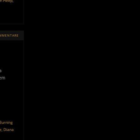
ah Heep
,
OMMENTARE
a
sem
Burning
e
,
Diana