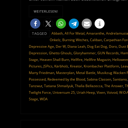
WEITERLESEN!
Abbath
,
All For Metal
,
Amaranthe
,
Andrelamusi
TAGGED
Onkelz
,
Burning Witches
,
Caliban
,
Carpathian For
Depressive Age
,
Der W
,
Diana Leah
,
Dog Eat Dog
,
Doro
,
Dust 
Depression
,
Ghetto Ghouls
,
Gloryhammer
,
GUN Records
,
Ham
Stage
,
Heaven Shall Burn
,
Hellfire
,
Hellfire Magazin
,
Hellowee
Pictures
,
JSPics
,
Kärbholz
,
Kreator
,
Krombacher Plattform
,
Leav
Marty Friedman
,
Masterplan
,
Metal Battle
,
Musikzug Wacken Fi
Possessed
,
Redeemed by the Blood
,
Sabina Classen
,
Santiano
Tanzwut
,
Tatiana Shmailyuk
,
Thalìa Bellazecca
,
The Answer
,
T
Twilight Force
,
Universum 25
,
Uriah Heep
,
Vixen
,
Voivod
,
W:O:
Stage
,
WOA