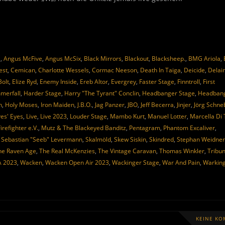
a
,
Angus McFive
,
Angus McSix
,
Black Mirrors
,
Blackout
,
Blacksheep.
,
BMG Ariola
,
est
,
Cemican
,
Charlotte Wessels
,
Cormac Neeson
,
Death In Taiga
,
Deicide
,
Delai
Bolt
,
Elize Ryd
,
Enemy Inside
,
Ereb Altor
,
Evergrey
,
Faster Stage
,
Finntroll
,
First
merfall
,
Harder Stage
,
Harry "The Tyrant" Conclin
,
Headbanger Stage
,
Headban
n
,
Holy Moses
,
Iron Maiden
,
J.B.O.
,
Jag Panzer
,
JBO
,
Jeff Becerra
,
Jinjer
,
Jörg Schne
es' Eyes
,
Live
,
Live 2023
,
Louder Stage
,
Mambo Kurt
,
Manuel Lotter
,
Marcella Di 
refighter e.V.
,
Mutz & The Blackeyed Banditz
,
Pentagram
,
Phantom Excaliver
,
,
Sebastian "Seeb" Levermann
,
Skalmöld
,
Skew Siskin
,
Skindred
,
Stephan Weidner
he Raven Age
,
The Real McKenzies
,
The Vintage Caravan
,
Thomas Winkler
,
Tribu
A 2023
,
Wacken
,
Wacken Open Air 2023
,
Wackinger Stage
,
War And Pain
,
Warkin
KEINE K