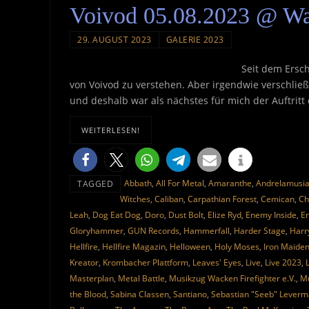
Voivod 05.08.2023 @ Wa
29. AUGUST 2023
GALERIE 2023
Seit dem Ersc
von Voivod zu verstehen. Aber irgendwie verschließ
und deshalb war als nächstes für mich der Auftritt
WEITERLESEN!
Abbath
,
All For Metal
,
Amaranthe
,
Andrelamusi
TAGGED
Witches
,
Caliban
,
Carpathian Forest
,
Cemican
,
Ch
Leah
,
Dog Eat Dog
,
Doro
,
Dust Bolt
,
Elize Ryd
,
Enemy Inside
,
Er
Gloryhammer
,
GUN Records
,
Hammerfall
,
Harder Stage
,
Harr
Hellfire
,
Hellfire Magazin
,
Helloween
,
Holy Moses
,
Iron Maide
Kreator
,
Krombacher Plattform
,
Leaves' Eyes
,
Live
,
Live 2023
,
Masterplan
,
Metal Battle
,
Musikzug Wacken Firefighter e.V.
,
Mu
the Blood
,
Sabina Classen
,
Santiano
,
Sebastian "Seeb" Lever