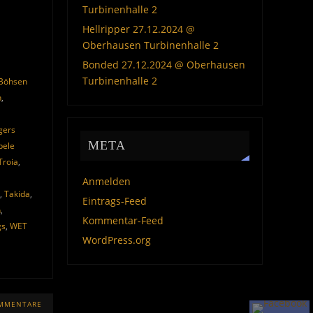
Turbinenhalle 2
Hellripper 27.12.2024 @
Oberhausen Turbinenhalle 2
Bonded 27.12.2024 @ Oberhausen
Turbinenhalle 2
Böhsen
n
,
gers
META
bele
Troia
,
Anmelden
,
Takida
,
Eintrags-Feed
n
,
Kommentar-Feed
gs
,
WET
WordPress.org
OMMENTARE