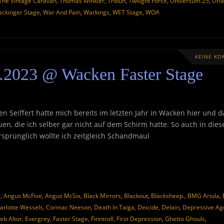
The Vintage Caravan
,
Thomas Winkler
,
Tribun
,
Twilight Force
,
Universum 25
,
Uri
ckinger Stage
,
War And Pain
,
Warkings
,
WET Stage
,
WOA
KEINE K
.2023 @ Wacken Faster Stage
en Seiffert hatte mich bereits im letzten Jahr in Wacken hier und d
n, die ich selber gar nicht auf dem Schirm hatte. So auch in die
Ursprünglich wollte ich zeitgleich Schandmaul
a
,
Angus McFive
,
Angus McSix
,
Black Mirrors
,
Blackout
,
Blacksheep.
,
BMG Ariola
,
arlotte Wessels
,
Cormac Neeson
,
Death In Taiga
,
Deicide
,
Delain
,
Depressive Ag
eb Altor
,
Evergrey
,
Faster Stage
,
Finntroll
,
First Depression
,
Ghetto Ghouls
,