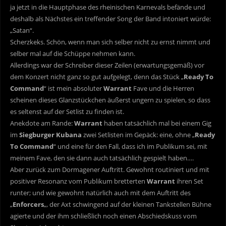
ja jetzt in die Hauptphase des rheinischen Karnevals befände und
deshalb als Nächstes ein treffender Song der Band intoniert würde:
„Satan“.
Scherzkeks. Schön, wenn man sich selber nicht zu ernst nimmt und
selber mal auf die Schüppe nehmen kann.
Allerdings war der Schreiber dieser Zeilen (erwartungsgemäß) vor
dem Konzert nicht ganz so gut aufgelegt, denn das Stück „
Ready To
Command
“ ist mein absoluter
Warrant
Fave und die Herren
scheinen dieses Glanzstückchen äußerst ungern zu spielen, so dass
es seltenst auf der Setlist zu finden ist.
Anekdote am Rande:
Warrant
haben tatsächlich mal bei einem Gig
im
Siegburger Kubana
zwei Setlisten im Gepäck: eine, ohne „
Ready
To Command
“ und eine für den Fall, dass ich im Publikum sei, mit
meinem Fave, den sie dann auch tatsächlich gespielt haben….
Aber zurück zum Dormagener Auftritt. Gewohnt routiniert und mit
positiver Resonanz vom Publikum bretterten
Warrant
ihren Set
runter; und wie gewohnt natürlich auch mit dem Auftritt des
„
Enforcers
„, der Axt schwingend auf der kleinen Tankstellen Bühne
agierte und der ihm schließlich noch einen Abschiedskuss vom