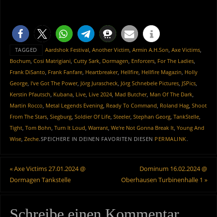
TAGGED
Aardshok Festival
,
Another Victim
,
Armin A.H.Son
,
Axe Victims
,
Bochum
,
Cosi Matrigiani
,
Cutty Sark
,
Dormagen
,
Enforcers
,
For The Ladies
,
Frank DiSanto
,
Frank Fanfare
,
Heartbreaker
,
Hellfire
,
Hellfire Magazin
,
Holly
George
,
I've Got The Power
,
Jörg Jurascheck
,
Jörg Schnebele Pictures
,
JSPics
,
Kerstin Pfautsch
,
Kubana
,
Live
,
Live 2024
,
Mad Butcher
,
Man Of The Dark
,
Martin Rocco
,
Metal Legends Evening
,
Ready To Command
,
Roland Hag
,
Shoot
From The Stars
,
Siegburg
,
Soldier Of Life
,
Steeler
,
Stephan Georg
,
TankStelle
,
Tight
,
Tom Bohn
,
Turn It Loud
,
Warrant
,
We're Not Gonna Break It
,
Young And
Wise
,
Zeche
.
SPEICHERE IN DEINEN FAVORITEN DIESEN
PERMALINK
.
«
Axe Victims 27.01.2024 @
Dominum 16.02.2024 @
Dormagen Tankstelle
Oberhausen Turbinenhalle 1
»
Schreibe einen Kommentar