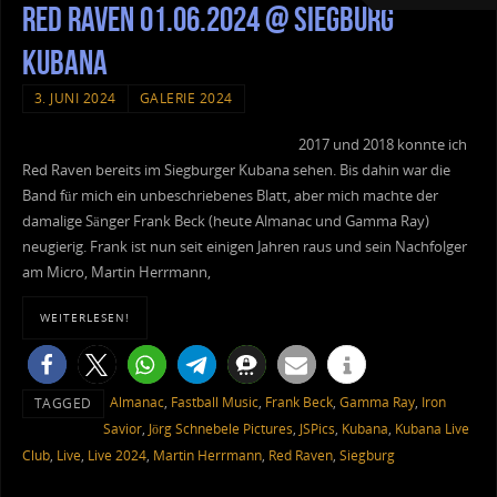
Red Raven 01.06.2024 @ Siegburg
Kubana
3. JUNI 2024
GALERIE 2024
2017 und 2018 konnte ich
Red Raven bereits im Siegburger Kubana sehen. Bis dahin war die
Band für mich ein unbeschriebenes Blatt, aber mich machte der
damalige Sänger Frank Beck (heute Almanac und Gamma Ray)
neugierig. Frank ist nun seit einigen Jahren raus und sein Nachfolger
am Micro, Martin Herrmann,
WEITERLESEN!
Almanac
,
Fastball Music
,
Frank Beck
,
Gamma Ray
,
Iron
TAGGED
Savior
,
Jörg Schnebele Pictures
,
JSPics
,
Kubana
,
Kubana Live
Club
,
Live
,
Live 2024
,
Martin Herrmann
,
Red Raven
,
Siegburg