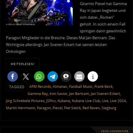
Gitarrist Piesel hat Gamma
Ray in Japan begleitet und
sich dabei „Rücken“
geholt. In solch einem Fall
springen dann gewöhnlich
Paragon Mitglieder in die Bresche. Dieses Mal Jan Bertram. Das
Wichtigste allerdings: Jan Soeren Eckert hat seinen letzten
Onkologen
WEITERLESEN!
AFM Records
,
Almanac
,
Fastball Music
,
Frank Beck
,
TAGGED
Gamma Ray
,
Iron Savior
,
Jan Bertram
,
Jan Soeren Eckert
,
Jörg Schnebele Pictures
,
JSPics
,
Kubana
,
Kubana Live Club
,
Live
,
Live 2024
,
Martin Herrmann
,
Paragon
,
Piesel
,
Piet Sielck
,
Red Raven
,
Siegburg
KEINE KOMMENTARE