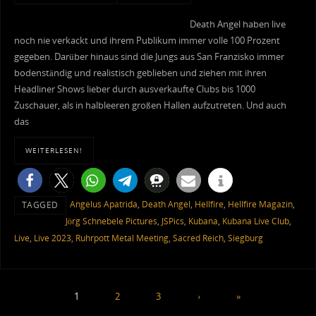
Death Angel haben live
noch nie verkackt und ihrem Publikum immer volle 100 Prozent
gegeben. Darüber hinaus sind die Jungs aus San Franzisko immer
bodenständig und realistisch geblieben und ziehen mit ihren
Headliner Shows lieber durch ausverkaufte Clubs bis 1000
Zuschauer, als in halbleeren großen Hallen aufzutreten. Und auch
das
WEITERLESEN!
Angelus Apatrida
,
Death Angel
,
Hellfire
,
Hellfire Magazin
,
TAGGED
Jörg Schnebele Pictures
,
JSPics
,
Kubana
,
Kubana Live Club
,
Live
,
Live 2023
,
Ruhrpott Metal Meeting
,
Sacred Reich
,
Siegburg
1
2
3
›
»