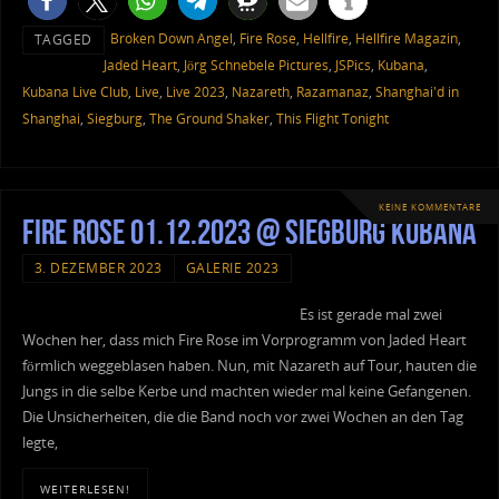
Broken Down Angel
,
Fire Rose
,
Hellfire
,
Hellfire Magazin
,
TAGGED
Jaded Heart
,
Jörg Schnebele Pictures
,
JSPics
,
Kubana
,
Kubana Live Club
,
Live
,
Live 2023
,
Nazareth
,
Razamanaz
,
Shanghai'd in
Shanghai
,
Siegburg
,
The Ground Shaker
,
This Flight Tonight
KEINE KOMMENTARE
Fire Rose 01.12.2023 @ Siegburg Kubana
3. DEZEMBER 2023
GALERIE 2023
Es ist gerade mal zwei
Wochen her, dass mich Fire Rose im Vorprogramm von Jaded Heart
förmlich weggeblasen haben. Nun, mit Nazareth auf Tour, hauten die
Jungs in die selbe Kerbe und machten wieder mal keine Gefangenen.
Die Unsicherheiten, die die Band noch vor zwei Wochen an den Tag
legte,
WEITERLESEN!