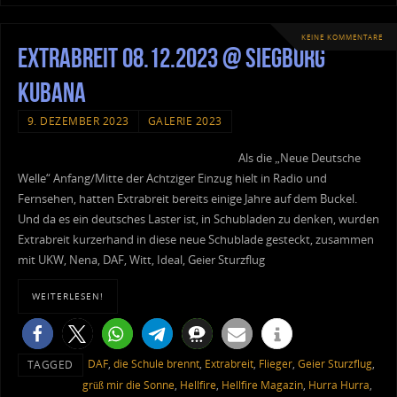
KEINE KOMMENTARE
Extrabreit 08.12.2023 @ Siegburg
Kubana
9. DEZEMBER 2023
GALERIE 2023
Als die „Neue Deutsche
Welle“ Anfang/Mitte der Achtziger Einzug hielt in Radio und
Fernsehen, hatten Extrabreit bereits einige Jahre auf dem Buckel.
Und da es ein deutsches Laster ist, in Schubladen zu denken, wurden
Extrabreit kurzerhand in diese neue Schublade gesteckt, zusammen
mit UKW, Nena, DAF, Witt, Ideal, Geier Sturzflug
WEITERLESEN!
DAF
,
die Schule brennt
,
Extrabreit
,
Flieger
,
Geier Sturzflug
,
TAGGED
grüß mir die Sonne
,
Hellfire
,
Hellfire Magazin
,
Hurra Hurra
,