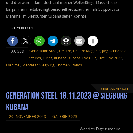
und drei waren dann doch auf meiner Wellenlänge. Dass ich die
Jungs, krankheitsbedingt personell reduziert nun als Support von
Manimal im Siegburger Kubana sehen konnte,
WEITERLESEN!
Generation Steel
,
Hellfire
,
Hellfire Magazin
,
Jörg Schnebele
TAGGED
Pictures
,
JSPics
,
Kubana
,
Kubana Live Club
,
Live
,
Live 2023
,
Manimal
,
Mentalist
,
Siegburg
,
Thomen Stauch
KEINE KOMMENTARE
Generation Steel 18.11.2023 @ Siegburg
Kubana
20. NOVEMBER 2023
GALERIE 2023
War drei Tage zuvor im