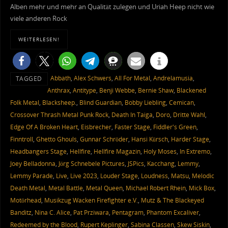
Alben mehr und mehr an Qualität zulegen und Uriah Heep nicht wie
viele anderen Rock
WEITERLESEN!
Abbath
,
Alex Schwers
,
All For Metal
,
Andrelamusia
,
TAGGED
Anthrax
,
Antitype
,
Benji Webbe
,
Bernie Shaw
,
Blackened
Folk Metal
,
Blacksheep.
,
Blind Guardian
,
Bobby Liebling
,
Cemican
,
Crossover Thrash Metal Punk Rock
,
Death In Taiga
,
Doro
,
Dritte Wahl
,
Edge Of A Broken Heart
,
Eisbrecher
,
Faster Stage
,
Fiddler's Green
,
Finntroll
,
Ghetto Ghouls
,
Gunnar Schröder
,
Hansi Kürsch
,
Harder Stage
,
Headbangers Stage
,
Hellfire
,
Hellfire Magazin
,
Holy Moses
,
In Extremo
,
Joey Belladonna
,
Jörg Schnebele Pictures
,
JSPics
,
Kacchang
,
Lemmy
,
Lemmy Parade
,
Live
,
Live 2023
,
Louder Stage
,
Loudness
,
Matsu
,
Melodic
Death Metal
,
Metal Battle
,
Metal Queen
,
Michael Robert Rhein
,
Mick Box
,
Motörhead
,
Musikzug Wacken Firefighter e.V.
,
Mutz & The Blackeyed
Banditz
,
Nina C. Alice
,
Pat Prziwara
,
Pentagram
,
Phantom Excaliver
,
Redeemed by the Blood
,
Rupert Keplinger
,
Sabina Classen
,
Skew Siskin
,