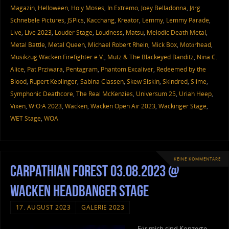
Magazin
,
Helloween
,
Holy Moses
,
In Extremo
,
Joey Belladonna
,
Jörg
Schnebele Pictures
,
JSPics
,
Kacchang
,
Kreator
,
Lemmy
,
Lemmy Parade
,
Live
,
Live 2023
,
Louder Stage
,
Loudness
,
Matsu
,
Melodic Death Metal
,
Metal Battle
,
Metal Queen
,
Michael Robert Rhein
,
Mick Box
,
Motörhead
,
Musikzug Wacken Firefighter e.V.
,
Mutz & The Blackeyed Banditz
,
Nina C.
Alice
,
Pat Prziwara
,
Pentagram
,
Phantom Excaliver
,
Redeemed by the
Blood
,
Rupert Keplinger
,
Sabina Classen
,
Skew Siskin
,
Skindred
,
Slime
,
Symphonic Deathcore
,
The Real McKenzies
,
Universum 25
,
Uriah Heep
,
Vixen
,
W:O:A 2023
,
Wacken
,
Wacken Open Air 2023
,
Wackinger Stage
,
WET Stage
,
WOA
KEINE KOMMENTARE
Carpathian Forest 03.08.2023 @
Wacken Headbanger Stage
17. AUGUST 2023
GALERIE 2023
Für mich sind Konzerte