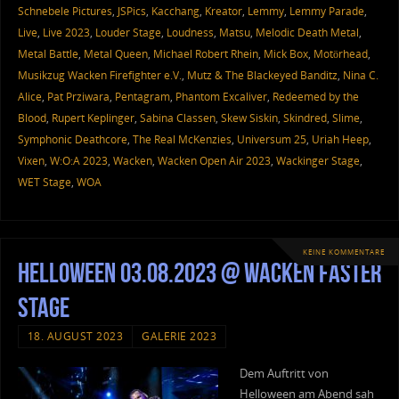
Schnebele Pictures
,
JSPics
,
Kacchang
,
Kreator
,
Lemmy
,
Lemmy Parade
,
Live
,
Live 2023
,
Louder Stage
,
Loudness
,
Matsu
,
Melodic Death Metal
,
Metal Battle
,
Metal Queen
,
Michael Robert Rhein
,
Mick Box
,
Motörhead
,
Musikzug Wacken Firefighter e.V.
,
Mutz & The Blackeyed Banditz
,
Nina C.
Alice
,
Pat Prziwara
,
Pentagram
,
Phantom Excaliver
,
Redeemed by the
Blood
,
Rupert Keplinger
,
Sabina Classen
,
Skew Siskin
,
Skindred
,
Slime
,
Symphonic Deathcore
,
The Real McKenzies
,
Universum 25
,
Uriah Heep
,
Vixen
,
W:O:A 2023
,
Wacken
,
Wacken Open Air 2023
,
Wackinger Stage
,
WET Stage
,
WOA
KEINE KOMMENTARE
Helloween 03.08.2023 @ Wacken Faster
Stage
18. AUGUST 2023
GALERIE 2023
Dem Auftritt von
Helloween am Abend sah