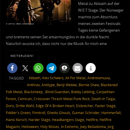
Metal zu Abbath auf der
W:E:T Stage. Der Norweger
machte zum Abschluss
meines zweiten Festivals
Tages keine Gefangenen
und bretterte seinen Set erbarmungslos in die dunkle Nacht.
Natürlich wusste ich, dass nicht nur die Musik für mich eine
WEITERLESEN!
Abbath
,
Alex Schwers
,
All For Metal
,
Andrelamusia
,
TAGGED
Anthrax
,
Antitype
,
Benji Webbe
,
Bernie Shaw
,
Blackened
Folk Metal
,
Blacksheep.
,
Blind Guardian
,
Bobby Liebling
,
Carpathian
Forest
,
Cemican
,
Crossover Thrash Metal Punk Rock
,
Death In Taiga
,
Doro
,
Dritte Wahl
,
Edge Of A Broken Heart
,
Eisbrecher
,
Faster Stage
,
Fiddler's Green
,
Finntroll
,
Ghetto Ghouls
,
Gunnar Schröder
,
Hammerfall
,
Hansi Kürsch
,
Harder Stage
,
Headbangers Stage
,
Hellfire
,
Hellfire
Magazin
,
Helloween
,
Holy Moses
,
In Extremo
,
Joey Belladonna
,
Jörg