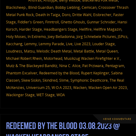
Anthrax
,
Antitype
,
Benji Webbe
,
Blackened Folk Metal
,
Blacksheep.
,
Blind Guardian
,
Bobby Liebling
,
Cemican
,
Crossover Thrash
Metal Punk Rock
,
Death In Taiga
,
Doro
,
Dritte Wahl
,
Eisbrecher
,
Faster
Stage
,
Fiddler's Green
,
Finntroll
,
Ghetto Ghouls
,
Gunnar Schröder
,
Hansi
Kürsch
,
Harder Stage
,
Headbangers Stage
,
Hellfire
,
Hellfire Magazin
,
Holy Moses
,
In Extremo
,
Joey Belladonna
,
Jörg Schnebele Pictures
,
JSPics
,
Kacchang
,
Lemmy
,
Lemmy Parade
,
Live
,
Live 2023
,
Louder Stage
,
Loudness
,
Matsu
,
Melodic Death Metal
,
Metal Battle
,
Metal Queen
,
Michael Robert Rhein
,
Motörhead
,
Musikzug Wacken Firefighter e.V.
,
Mutz & The Blackeyed Banditz
,
Nina C. Alice
,
Pat Prziwara
,
Pentagram
,
Phantom Excaliver
,
Redeemed by the Blood
,
Rupert Keplinger
,
Sabina
Classen
,
Skew Siskin
,
Skindred
,
Slime
,
Symphonic Deathcore
,
The Real
McKenzies
,
Universum 25
,
W:O:A 2023
,
Wacken
,
Wacken Open Air 2023
,
Wackinger Stage
,
WET Stage
,
WOA
KEINE KOMMENTARE
Redeemed by the Blood 03.08.2023 @