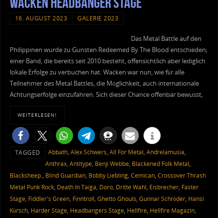
Wacken Headbanger Stage
16. AUGUST 2023
GALERIE 2023
Das Metal Battle auf den
Philippinen wurde zu Gunsten Redeemed By The Blood entschieden;
einer Band, die bereits seit 2010 besteht, offensichtlich aber lediglich
lokale Erfolge zu verbuchen hat. Wacken war nun, wie für alle
Teilnehmer des Metal Battles, die Möglichkeit, auch internationale
Achtungserfolge einzufahren. Sich dieser Chance offenbar bewusst,
WEITERLESEN!
Abbath
,
Alex Schwers
,
All For Metal
,
Andrelamusia
,
TAGGED
Anthrax
,
Antitype
,
Benji Webbe
,
Blackened Folk Metal
,
Blacksheep.
,
Blind Guardian
,
Bobby Liebling
,
Cemican
,
Crossover Thrash
Metal Punk Rock
,
Death In Taiga
,
Doro
,
Dritte Wahl
,
Eisbrecher
,
Faster
Stage
,
Fiddler's Green
,
Finntroll
,
Ghetto Ghouls
,
Gunnar Schröder
,
Hansi
Kürsch
,
Harder Stage
,
Headbangers Stage
,
Hellfire
,
Hellfire Magazin
,