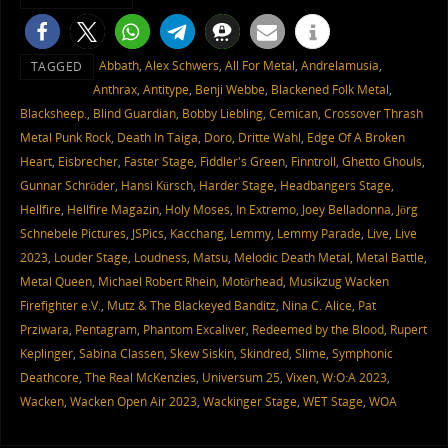
Abbath
,
Alex Schwers
,
All For Metal
,
Andrelamusia
,
TAGGED
Anthrax
,
Antitype
,
Benji Webbe
,
Blackened Folk Metal
,
Blacksheep.
,
Blind Guardian
,
Bobby Liebling
,
Cemican
,
Crossover Thrash
Metal Punk Rock
,
Death In Taiga
,
Doro
,
Dritte Wahl
,
Edge Of A Broken
Heart
,
Eisbrecher
,
Faster Stage
,
Fiddler's Green
,
Finntroll
,
Ghetto Ghouls
,
Gunnar Schröder
,
Hansi Kürsch
,
Harder Stage
,
Headbangers Stage
,
Hellfire
,
Hellfire Magazin
,
Holy Moses
,
In Extremo
,
Joey Belladonna
,
Jörg
Schnebele Pictures
,
JSPics
,
Kacchang
,
Lemmy
,
Lemmy Parade
,
Live
,
Live
2023
,
Louder Stage
,
Loudness
,
Matsu
,
Melodic Death Metal
,
Metal Battle
,
Metal Queen
,
Michael Robert Rhein
,
Motörhead
,
Musikzug Wacken
Firefighter e.V.
,
Mutz & The Blackeyed Banditz
,
Nina C. Alice
,
Pat
Prziwara
,
Pentagram
,
Phantom Excaliver
,
Redeemed by the Blood
,
Rupert
Keplinger
,
Sabina Classen
,
Skew Siskin
,
Skindred
,
Slime
,
Symphonic
Deathcore
,
The Real McKenzies
,
Universum 25
,
Vixen
,
W:O:A 2023
,
Wacken
,
Wacken Open Air 2023
,
Wackinger Stage
,
WET Stage
,
WOA