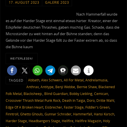
17. AUGUST 2023
GALERIE 2023
Nach Hammerfall wurde
es auf der Harder Stage erst einmal etwas härter. Kreator, einer der
Eckpfeiler deutschen Thrashes, gaben mächtig Gas. Schade, dass die
Microständer zu weit hinten auf der Bühne standen; denn das
Gelände vor der Harder Stage fällt zu der Faster extrem ab, so dass
die Bühne kaum
WEITERLESEN!
Abbath
,
Alex Schwers
,
All For Metal
,
Andrelamusia
,
TAGGED
Anthrax
,
Antitype
,
Benji Webbe
,
Bernie Shaw
,
Blackened
Folk Metal
,
Blacksheep.
,
Blind Guardian
,
Bobby Liebling
,
Cemican
,
Crossover Thrash Metal Punk Rock
,
Death In Taiga
,
Doro
,
Dritte Wahl
,
Edge Of A Broken Heart
,
Eisbrecher
,
Faster Stage
,
Fiddler's Green
,
Finntroll
,
Ghetto Ghouls
,
Gunnar Schröder
,
Hammerfall
,
Hansi Kürsch
,
Harder Stage
,
Headbangers Stage
,
Hellfire
,
Hellfire Magazin
,
Holy