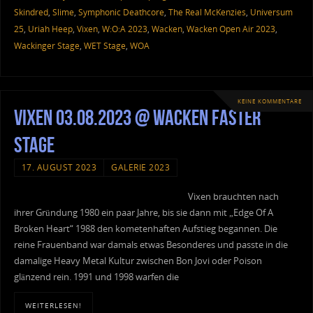
Skindred
,
Slime
,
Symphonic Deathcore
,
The Real McKenzies
,
Universum
25
,
Uriah Heep
,
Vixen
,
W:O:A 2023
,
Wacken
,
Wacken Open Air 2023
,
Wackinger Stage
,
WET Stage
,
WOA
KEINE KOMMENTARE
Vixen 03.08.2023 @ Wacken Faster
Stage
17. AUGUST 2023
GALERIE 2023
Vixen brauchten nach
ihrer Gründung 1980 ein paar Jahre, bis sie dann mit „Edge Of A
Broken Heart“ 1988 den kometenhaften Aufstieg begannen. Die
reine Frauenband war damals etwas Besonderes und passte in die
damalige Heavy Metal Kultur zwischen Bon Jovi oder Poison
glänzend rein. 1991 und 1998 warfen die
WEITERLESEN!