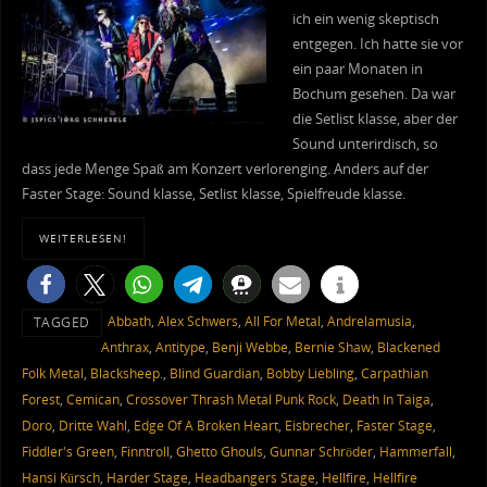
ich ein wenig skeptisch
entgegen. Ich hatte sie vor
ein paar Monaten in
Bochum gesehen. Da war
die Setlist klasse, aber der
Sound unterirdisch, so
dass jede Menge Spaß am Konzert verlorenging. Anders auf der
Faster Stage: Sound klasse, Setlist klasse, Spielfreude klasse.
WEITERLESEN!
Abbath
,
Alex Schwers
,
All For Metal
,
Andrelamusia
,
TAGGED
Anthrax
,
Antitype
,
Benji Webbe
,
Bernie Shaw
,
Blackened
Folk Metal
,
Blacksheep.
,
Blind Guardian
,
Bobby Liebling
,
Carpathian
Forest
,
Cemican
,
Crossover Thrash Metal Punk Rock
,
Death In Taiga
,
Doro
,
Dritte Wahl
,
Edge Of A Broken Heart
,
Eisbrecher
,
Faster Stage
,
Fiddler's Green
,
Finntroll
,
Ghetto Ghouls
,
Gunnar Schröder
,
Hammerfall
,
Hansi Kürsch
,
Harder Stage
,
Headbangers Stage
,
Hellfire
,
Hellfire