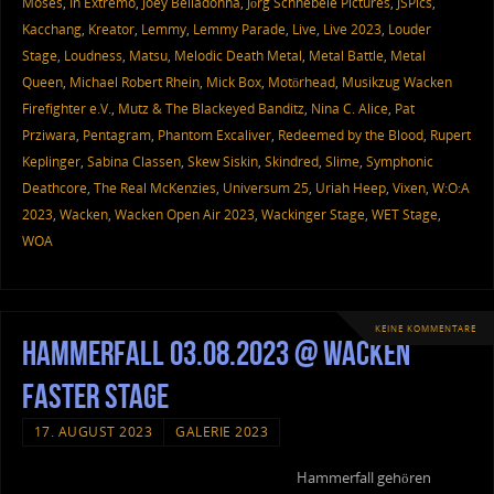
Moses
,
In Extremo
,
Joey Belladonna
,
Jörg Schnebele Pictures
,
JSPics
,
Kacchang
,
Kreator
,
Lemmy
,
Lemmy Parade
,
Live
,
Live 2023
,
Louder
Stage
,
Loudness
,
Matsu
,
Melodic Death Metal
,
Metal Battle
,
Metal
Queen
,
Michael Robert Rhein
,
Mick Box
,
Motörhead
,
Musikzug Wacken
Firefighter e.V.
,
Mutz & The Blackeyed Banditz
,
Nina C. Alice
,
Pat
Prziwara
,
Pentagram
,
Phantom Excaliver
,
Redeemed by the Blood
,
Rupert
Keplinger
,
Sabina Classen
,
Skew Siskin
,
Skindred
,
Slime
,
Symphonic
Deathcore
,
The Real McKenzies
,
Universum 25
,
Uriah Heep
,
Vixen
,
W:O:A
2023
,
Wacken
,
Wacken Open Air 2023
,
Wackinger Stage
,
WET Stage
,
WOA
KEINE KOMMENTARE
Hammerfall 03.08.2023 @ Wacken
Faster Stage
17. AUGUST 2023
GALERIE 2023
Hammerfall gehören