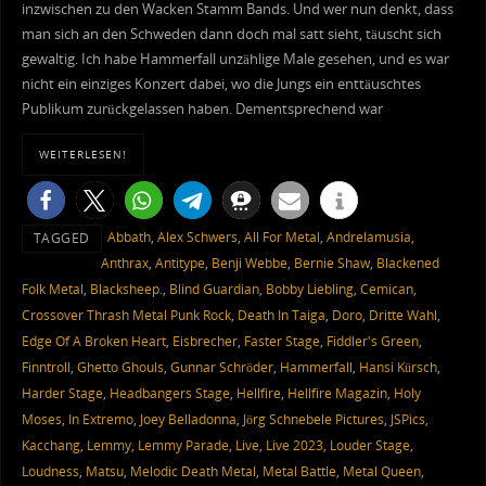
inzwischen zu den Wacken Stamm Bands. Und wer nun denkt, dass
man sich an den Schweden dann doch mal satt sieht, täuscht sich
gewaltig. Ich habe Hammerfall unzählige Male gesehen, und es war
nicht ein einziges Konzert dabei, wo die Jungs ein enttäuschtes
Publikum zurückgelassen haben. Dementsprechend war
WEITERLESEN!
Abbath
,
Alex Schwers
,
All For Metal
,
Andrelamusia
,
TAGGED
Anthrax
,
Antitype
,
Benji Webbe
,
Bernie Shaw
,
Blackened
Folk Metal
,
Blacksheep.
,
Blind Guardian
,
Bobby Liebling
,
Cemican
,
Crossover Thrash Metal Punk Rock
,
Death In Taiga
,
Doro
,
Dritte Wahl
,
Edge Of A Broken Heart
,
Eisbrecher
,
Faster Stage
,
Fiddler's Green
,
Finntroll
,
Ghetto Ghouls
,
Gunnar Schröder
,
Hammerfall
,
Hansi Kürsch
,
Harder Stage
,
Headbangers Stage
,
Hellfire
,
Hellfire Magazin
,
Holy
Moses
,
In Extremo
,
Joey Belladonna
,
Jörg Schnebele Pictures
,
JSPics
,
Kacchang
,
Lemmy
,
Lemmy Parade
,
Live
,
Live 2023
,
Louder Stage
,
Loudness
,
Matsu
,
Melodic Death Metal
,
Metal Battle
,
Metal Queen
,