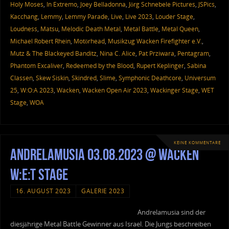
Holy Moses
,
In Extremo
,
Joey Belladonna
,
Jörg Schnebele Pictures
,
JSPics
,
Kacchang
,
Lemmy
,
Lemmy Parade
,
Live
,
Live 2023
,
Louder Stage
,
Loudness
,
Matsu
,
Melodic Death Metal
,
Metal Battle
,
Metal Queen
,
Michael Robert Rhein
,
Motörhead
,
Musikzug Wacken Firefighter e.V.
,
Mutz & The Blackeyed Banditz
,
Nina C. Alice
,
Pat Prziwara
,
Pentagram
,
Phantom Excaliver
,
Redeemed by the Blood
,
Rupert Keplinger
,
Sabina
Classen
,
Skew Siskin
,
Skindred
,
Slime
,
Symphonic Deathcore
,
Universum
25
,
W:O:A 2023
,
Wacken
,
Wacken Open Air 2023
,
Wackinger Stage
,
WET
Stage
,
WOA
KEINE KOMMENTARE
Andrelamusia 03.08.2023 @ Wacken
W:E:T Stage
16. AUGUST 2023
GALERIE 2023
Andrelamusia sind der
diesjährige Metal Battle Gewinner aus Israel. Die Jungs beschreiben