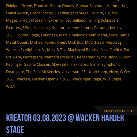
Fiddler's Green
,
Finntroll
,
Ghetto Ghouls
,
Gunnar Schröder
,
Hammerfall
,
Hansi Kürsch
,
Harder Stage
,
Headbangers Stage
,
Hellfire
,
Hellfire
Magazin
,
Holy Moses
,
In Extremo
,
Joey Belladonna
,
Jörg Schnebele
Pictures
,
JSPics
,
Kacchang
,
Kreator
,
Lemmy
,
Lemmy Parade
,
Live
,
Live
2023
,
Louder Stage
,
Loudness
,
Matsu
,
Melodic Death Metal
,
Metal Battle
,
Metal Queen
,
Michael Robert Rhein
,
Mick Box
,
Motörhead
,
Musikzug
Wacken Firefighter e.V.
,
Mutz & The Blackeyed Banditz
,
Nina C. Alice
,
Pat
Prziwara
,
Pentagram
,
Phantom Excaliver
,
Redeemed by the Blood
,
Rupert
Keplinger
,
Sabina Classen
,
Skew Siskin
,
Skindred
,
Slime
,
Symphonic
Deathcore
,
The Real McKenzies
,
Universum 25
,
Uriah Heep
,
Vixen
,
W:O:A
2023
,
Wacken
,
Wacken Open Air 2023
,
Wackinger Stage
,
WET Stage
,
WOA
KEINE KOMMENTARE
Kreator 03.08.2023 @ Wacken Harder
Stage