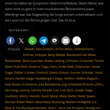
ihren Stil selber als Symphonic Deathcore/Melodic Death Metal, was
dann nicht so ganz in mein musikalisches Beuteschema passt.
Allerdings war das Stageacting der Jungs extrem unterhaltsam, und
die Leute vor der Bühne gingen steil. Das ist es ja,
WEITERLESEN!
Abbath
,
Alex Schwers
,
All For Metal
,
Andrelamusia
,
TAGGED
Anthrax
,
Antitype
,
Benji Webbe
,
Blackened Folk Metal
,
Blacksheep.
,
Blind Guardian
,
Bobby Liebling
,
Cemican
,
Crossover Thrash
Metal Punk Rock
,
Death In Taiga
,
Doro
,
Dritte Wahl
,
Eisbrecher
,
Faster
Stage
,
Fiddler's Green
,
Finntroll
,
Ghetto Ghouls
,
Gunnar Schröder
,
Hansi
Kürsch
,
Harder Stage
,
Headbangers Stage
,
Hellfire
,
Hellfire Magazin
,
Holy Moses
,
In Extremo
,
Joey Belladonna
,
Jörg Schnebele Pictures
,
JSPics
,
Kacchang
,
Lemmy
,
Lemmy Parade
,
Live
,
Live 2023
,
Louder Stage
,
Loudness
,
Matsu
,
Melodic Death Metal
,
Metal Battle
,
Metal Queen
,
Michael Robert Rhein
,
Motörhead
,
Musikzug Wacken Firefighter e.V.
,
Mutz & The Blackeyed Banditz
,
Nina C. Alice
,
Pat Prziwara
,
Pentagram
,