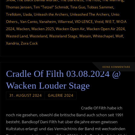
Thomas Jensen
,
Tim "Tetzel" Schmidt
,
Tina Guo
,
Tobias Sammet
,
Trelldom
,
Uada
,
Unleash the Archers
,
Unleashed The Archers
,
Unto
Others.
,
Van Canto
,
Vanaheim
,
Villarreal
,
VIO-LENCE
,
Vreid
,
W:E:T
,
W:O:A
2024
,
Wacken
,
Wacken 2025
,
Wacken Open Air
,
Wacken Open Air 2024
,
Wasted Land
,
Wasteland
,
Wasteland Stage
,
Watain
,
Whitechapel
,
Wolf
,
Xandria
,
Zora Cock
KEINE KOMMENTARE
Cradle Of Filth 03.08.2024 @
Wacken Louder Stage
31. AUGUST 2024
GALERIE 2024
Cradle Of Filth habe ich
noch nie gesehen, obwohl die britische Band auch schon seit 1991
besteht. Bandkopf Dani Filth hat über die Jahre einen gewissen
Kultstatus erlangt und das Vermächtnis der Band mit wechselnden