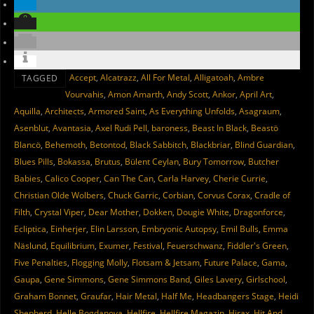
Accept
,
Alcatrazz
,
All For Metal
,
Alligatoah
,
Ambre
TAGGED
Vourvahis
,
Amon Amarth
,
Andy Scott
,
Ankor
,
April Art
,
Aquilla
,
Architects
,
Armored Saint
,
As Everything Unfolds
,
Asagraum
,
Asenblut
,
Avantasia
,
Axel Rudi Pell
,
baroness
,
Beast In Black
,
Beastö
Blancö
,
Behemoth
,
Betontod
,
Black Sabbitch
,
Blackbriar
,
Blind Guardian
,
Blues Pills
,
Bokassa
,
Brutus
,
Bülent Ceylan
,
Bury Tomorrow
,
Butcher
Babies
,
Calico Cooper
,
Can The Can
,
Carla Harvey
,
Cherie Currie
,
Christian Olde Wolbers
,
Chuck Garric
,
Corbian
,
Corvus Corax
,
Cradle of
Filth
,
Crystal Viper
,
Dear Mother
,
Dokken
,
Dougie White
,
Dragonforce
,
Ecliptica
,
Einherjer
,
Elin Larsson
,
Embryonic Autopsy
,
Emil Bulls
,
Emma
Näslund
,
Equilibrium
,
Exumer
,
Festival
,
Feuerschwanz
,
Fiddler's Green
,
Five Penalties
,
Flogging Molly
,
Flotsam & Jetsam
,
Future Palace
,
Gama
,
Gaupa
,
Gene Simmons
,
Gene Simmons Band
,
Giles Lavery
,
Girlschool
,
Graham Bonnet
,
Graufar
,
Hair Metal
,
Half Me
,
Headbangers Stage
,
Heidi
Shepherd
,
Helle Bogdanova
,
Hellfire
,
Hellfire Magazin
,
Hirax
,
Hit And