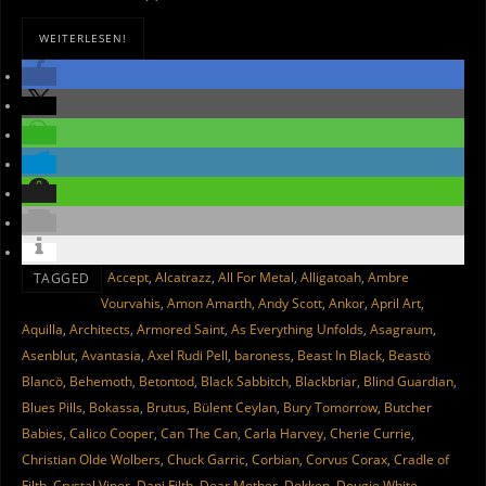
WEITERLESEN!
Accept
,
Alcatrazz
,
All For Metal
,
Alligatoah
,
Ambre
TAGGED
Vourvahis
,
Amon Amarth
,
Andy Scott
,
Ankor
,
April Art
,
Aquilla
,
Architects
,
Armored Saint
,
As Everything Unfolds
,
Asagraum
,
Asenblut
,
Avantasia
,
Axel Rudi Pell
,
baroness
,
Beast In Black
,
Beastö
Blancö
,
Behemoth
,
Betontod
,
Black Sabbitch
,
Blackbriar
,
Blind Guardian
,
Blues Pills
,
Bokassa
,
Brutus
,
Bülent Ceylan
,
Bury Tomorrow
,
Butcher
Babies
,
Calico Cooper
,
Can The Can
,
Carla Harvey
,
Cherie Currie
,
Christian Olde Wolbers
,
Chuck Garric
,
Corbian
,
Corvus Corax
,
Cradle of
Filth
,
Crystal Viper
,
Dani Filth
,
Dear Mother
,
Dokken
,
Dougie White
,