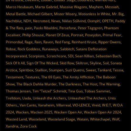
Marco Heubaum
,
Marta Gabriel
,
Massive Wagons
,
Mayhem
,
Messiah
,
Metal Battle
,
Michael Gilbert
,
Mister Misery
,
Motionless In White
,
Mr. Big
,
Nachtblut
,
NDH
,
Necrotted
,
News
,
Niklas Stålvind
,
Oomph!
,
OPETH
,
Paddy
& The Rats
,
pain
,
Paolo Ribaldini
,
Persefone
,
Peter Tägtgren
,
Phantom
Excaliver
,
Philip Shouse
,
Planet Of Zeus
,
Portrait
,
Poseydon
,
Primal Fear
,
Primordial
,
Rage
,
Rain
,
Raven
,
Red Fang
,
Reinhard Kruse
,
Ripper Owens
,
Robse
,
Rock Goddess
,
Runaways
,
Sabbitch
,
Satans Defloration
Incorporated
,
Scorpions
,
Scratchcore
,
SDI
,
Sean Killian
,
Sebastian Bach
,
Sick Of It All
,
Sign Of The Wicked
,
Skid Row
,
Skiltron
,
Skyline
,
Soil
,
Sonata
Arctica
,
Spiritbox
,
Stallion
,
Stumpen
,
Suzi Quatro
,
Sweet
,
Tankard
,
Tessia
,
Testament
,
Textures
,
The 69 Eyes
,
The Amity Affliction
,
The Baboon
Show
,
The Black Dahlia Murder
,
The Darkness
,
The Host
,
The Warning
,
Thomas Jensen
,
Tim "Tetzel" Schmidt
,
Tina Guo
,
Tobias Sammet
,
Trelldom
,
Uada
,
Unleash the Archers
,
Unleashed The Archers
,
Unto
Others.
,
Van Canto
,
Vanaheim
,
Villarreal
,
VIO-LENCE
,
Vreid
,
W:E:T
,
W:O:A
2024
,
Wacken
,
Wacken 2025
,
Wacken Open Air
,
Wacken Open Air 2024
,
Wasted Land
,
Wasteland
,
Wasteland Stage
,
Watain
,
Whitechapel
,
Wolf
,
Xandria
,
Zora Cock