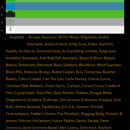
Accept
,
Alcatrazz
,
All For Metal
,
Alligatoah
,
Ambre
TAGGED
Vourvahis
,
Amon Amarth
,
Andy Scott
,
Ankor
,
April Art
,
Aquilla
,
Architects
,
Armored Saint
,
As Everything Unfolds
,
Asagraum
,
Asenblut
,
Avantasia
,
Axel Rudi Pell
,
baroness
,
Beast In Black
,
Beastö
Blancö
,
Behemoth
,
Betontod
,
Black Sabbitch
,
Blackbriar
,
Blind Guardian
,
Blues Pills
,
Bokassa
,
Brutus
,
Bülent Ceylan
,
Bury Tomorrow
,
Butcher
Babies
,
Calico Cooper
,
Can The Can
,
Carla Harvey
,
Cherie Currie
,
Christian Olde Wolbers
,
Chuck Garric
,
Corbian
,
Corvus Corax
,
Cradle of
Filth
,
Crystal Viper
,
Dani Filth
,
Dear Mother
,
Dokken
,
Dougie White
,
Dragonforce
,
Ecliptica
,
Einherjer
,
Elin Larsson
,
Embryonic Autopsy
,
Emil
Bulls
,
Emma Näslund
,
Equilibrium
,
Eric A.K.
,
Exumer
,
Festival
,
Feuerschwanz
,
Fiddler's Green
,
Five Penalties
,
Flogging Molly
,
Flotsam &
Jetsam
,
Flotsam And Jetsam
,
Future Palace
,
Gama
,
Gaupa
,
Gene
Simmons
,
Gene Simmons Band
,
Giles Lavery
,
Girlschool
,
Graham