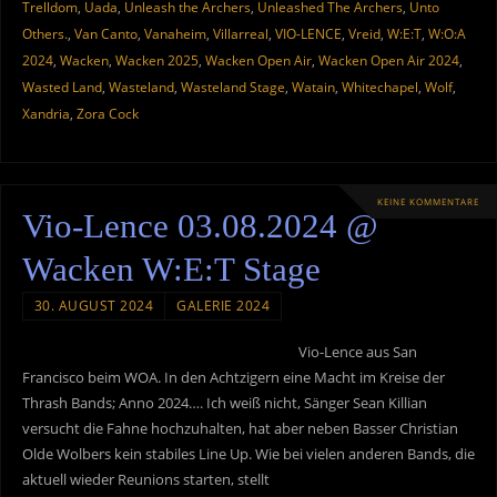
Trelldom
,
Uada
,
Unleash the Archers
,
Unleashed The Archers
,
Unto
Others.
,
Van Canto
,
Vanaheim
,
Villarreal
,
VIO-LENCE
,
Vreid
,
W:E:T
,
W:O:A
2024
,
Wacken
,
Wacken 2025
,
Wacken Open Air
,
Wacken Open Air 2024
,
Wasted Land
,
Wasteland
,
Wasteland Stage
,
Watain
,
Whitechapel
,
Wolf
,
Xandria
,
Zora Cock
KEINE KOMMENTARE
Vio-Lence 03.08.2024 @
Wacken W:E:T Stage
30. AUGUST 2024
GALERIE 2024
Vio-Lence aus San
Francisco beim WOA. In den Achtzigern eine Macht im Kreise der
Thrash Bands; Anno 2024…. Ich weiß nicht, Sänger Sean Killian
versucht die Fahne hochzuhalten, hat aber neben Basser Christian
Olde Wolbers kein stabiles Line Up. Wie bei vielen anderen Bands, die
aktuell wieder Reunions starten, stellt