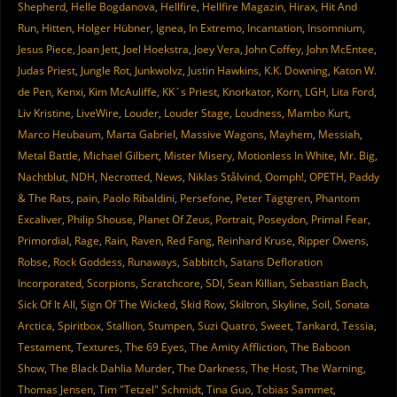
Shepherd
,
Helle Bogdanova
,
Hellfire
,
Hellfire Magazin
,
Hirax
,
Hit And
Run
,
Hitten
,
Holger Hübner
,
Ignea
,
In Extremo
,
Incantation
,
Insomnium
,
Jesus Piece
,
Joan Jett
,
Joel Hoekstra
,
Joey Vera
,
John Coffey
,
John McEntee
,
Judas Priest
,
Jungle Rot
,
Junkwolvz
,
Justin Hawkins
,
K.K. Downing
,
Katon W.
de Pen
,
Kenxi
,
Kim McAuliffe
,
KK´s Priest
,
Knorkator
,
Korn
,
LGH
,
Lita Ford
,
Liv Kristine
,
LiveWire
,
Louder
,
Louder Stage
,
Loudness
,
Mambo Kurt
,
Marco Heubaum
,
Marta Gabriel
,
Massive Wagons
,
Mayhem
,
Messiah
,
Metal Battle
,
Michael Gilbert
,
Mister Misery
,
Motionless In White
,
Mr. Big
,
Nachtblut
,
NDH
,
Necrotted
,
News
,
Niklas Stålvind
,
Oomph!
,
OPETH
,
Paddy
& The Rats
,
pain
,
Paolo Ribaldini
,
Persefone
,
Peter Tägtgren
,
Phantom
Excaliver
,
Philip Shouse
,
Planet Of Zeus
,
Portrait
,
Poseydon
,
Primal Fear
,
Primordial
,
Rage
,
Rain
,
Raven
,
Red Fang
,
Reinhard Kruse
,
Ripper Owens
,
Robse
,
Rock Goddess
,
Runaways
,
Sabbitch
,
Satans Defloration
Incorporated
,
Scorpions
,
Scratchcore
,
SDI
,
Sean Killian
,
Sebastian Bach
,
Sick Of It All
,
Sign Of The Wicked
,
Skid Row
,
Skiltron
,
Skyline
,
Soil
,
Sonata
Arctica
,
Spiritbox
,
Stallion
,
Stumpen
,
Suzi Quatro
,
Sweet
,
Tankard
,
Tessia
,
Testament
,
Textures
,
The 69 Eyes
,
The Amity Affliction
,
The Baboon
Show
,
The Black Dahlia Murder
,
The Darkness
,
The Host
,
The Warning
,
Thomas Jensen
,
Tim "Tetzel" Schmidt
,
Tina Guo
,
Tobias Sammet
,