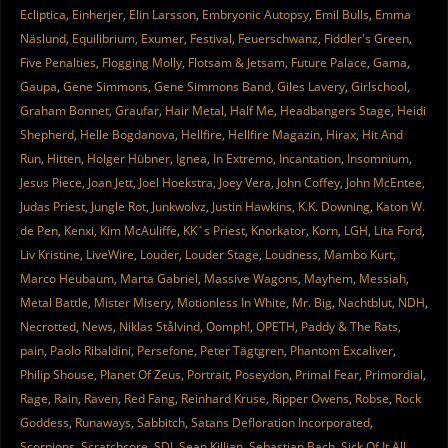
Ecliptica
,
Einherjer
,
Elin Larsson
,
Embryonic Autopsy
,
Emil Bulls
,
Emma
Näslund
,
Equilibrium
,
Exumer
,
Festival
,
Feuerschwanz
,
Fiddler's Green
,
Five Penalties
,
Flogging Molly
,
Flotsam & Jetsam
,
Future Palace
,
Gama
,
Gaupa
,
Gene Simmons
,
Gene Simmons Band
,
Giles Lavery
,
Girlschool
,
Graham Bonnet
,
Graufar
,
Hair Metal
,
Half Me
,
Headbangers Stage
,
Heidi
Shepherd
,
Helle Bogdanova
,
Hellfire
,
Hellfire Magazin
,
Hirax
,
Hit And
Run
,
Hitten
,
Holger Hübner
,
Ignea
,
In Extremo
,
Incantation
,
Insomnium
,
Jesus Piece
,
Joan Jett
,
Joel Hoekstra
,
Joey Vera
,
John Coffey
,
John McEntee
,
Judas Priest
,
Jungle Rot
,
Junkwolvz
,
Justin Hawkins
,
K.K. Downing
,
Katon W.
de Pen
,
Kenxi
,
Kim McAuliffe
,
KK´s Priest
,
Knorkator
,
Korn
,
LGH
,
Lita Ford
,
Liv Kristine
,
LiveWire
,
Louder
,
Louder Stage
,
Loudness
,
Mambo Kurt
,
Marco Heubaum
,
Marta Gabriel
,
Massive Wagons
,
Mayhem
,
Messiah
,
Metal Battle
,
Mister Misery
,
Motionless In White
,
Mr. Big
,
Nachtblut
,
NDH
,
Necrotted
,
News
,
Niklas Stålvind
,
Oomph!
,
OPETH
,
Paddy & The Rats
,
pain
,
Paolo Ribaldini
,
Persefone
,
Peter Tägtgren
,
Phantom Excaliver
,
Philip Shouse
,
Planet Of Zeus
,
Portrait
,
Poseydon
,
Primal Fear
,
Primordial
,
Rage
,
Rain
,
Raven
,
Red Fang
,
Reinhard Kruse
,
Ripper Owens
,
Robse
,
Rock
Goddess
,
Runaways
,
Sabbitch
,
Satans Defloration Incorporated
,
Scorpions
,
Scratchcore
,
SDI
,
Sean Killian
,
Sebastian Bach
,
Sick Of It All
,