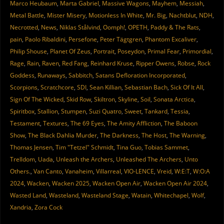
Marco Heubaum
,
Marta Gabriel
,
Massive Wagons
,
Mayhem
,
Messiah
,
Metal Battle
,
Mister Misery
,
Motionless In White
,
Mr. Big
,
Nachtblut
,
NDH
,
Necrotted
,
News
,
Niklas Stålvind
,
Oomph!
,
OPETH
,
Paddy & The Rats
,
pain
,
Paolo Ribaldini
,
Persefone
,
Peter Tägtgren
,
Phantom Excaliver
,
Philip Shouse
,
Planet Of Zeus
,
Portrait
,
Poseydon
,
Primal Fear
,
Primordial
,
Rage
,
Rain
,
Raven
,
Red Fang
,
Reinhard Kruse
,
Ripper Owens
,
Robse
,
Rock
Goddess
,
Runaways
,
Sabbitch
,
Satans Defloration Incorporated
,
Scorpions
,
Scratchcore
,
SDI
,
Sean Killian
,
Sebastian Bach
,
Sick Of It All
,
Sign Of The Wicked
,
Skid Row
,
Skiltron
,
Skyline
,
Soil
,
Sonata Arctica
,
Spiritbox
,
Stallion
,
Stumpen
,
Suzi Quatro
,
Sweet
,
Tankard
,
Tessia
,
Testament
,
Textures
,
The 69 Eyes
,
The Amity Affliction
,
The Baboon
Show
,
The Black Dahlia Murder
,
The Darkness
,
The Host
,
The Warning
,
Thomas Jensen
,
Tim "Tetzel" Schmidt
,
Tina Guo
,
Tobias Sammet
,
Trelldom
,
Uada
,
Unleash the Archers
,
Unleashed The Archers
,
Unto
Others.
,
Van Canto
,
Vanaheim
,
Villarreal
,
VIO-LENCE
,
Vreid
,
W:E:T
,
W:O:A
2024
,
Wacken
,
Wacken 2025
,
Wacken Open Air
,
Wacken Open Air 2024
,
Wasted Land
,
Wasteland
,
Wasteland Stage
,
Watain
,
Whitechapel
,
Wolf
,
Xandria
,
Zora Cock