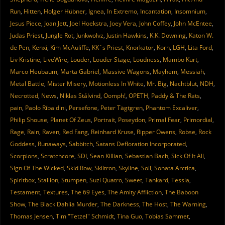
Run
,
Hitten
,
Holger Hübner
,
Ignea
,
In Extremo
,
Incantation
,
Insomnium
,
Jesus Piece
,
Joan Jett
,
Joel Hoekstra
,
Joey Vera
,
John Coffey
,
John McEntee
,
Judas Priest
,
Jungle Rot
,
Junkwolvz
,
Justin Hawkins
,
K.K. Downing
,
Katon W.
de Pen
,
Kenxi
,
Kim McAuliffe
,
KK´s Priest
,
Knorkator
,
Korn
,
LGH
,
Lita Ford
,
Liv Kristine
,
LiveWire
,
Louder
,
Louder Stage
,
Loudness
,
Mambo Kurt
,
Marco Heubaum
,
Marta Gabriel
,
Massive Wagons
,
Mayhem
,
Messiah
,
Metal Battle
,
Mister Misery
,
Motionless In White
,
Mr. Big
,
Nachtblut
,
NDH
,
Necrotted
,
News
,
Niklas Stålvind
,
Oomph!
,
OPETH
,
Paddy & The Rats
,
pain
,
Paolo Ribaldini
,
Persefone
,
Peter Tägtgren
,
Phantom Excaliver
,
Philip Shouse
,
Planet Of Zeus
,
Portrait
,
Poseydon
,
Primal Fear
,
Primordial
,
Rage
,
Rain
,
Raven
,
Red Fang
,
Reinhard Kruse
,
Ripper Owens
,
Robse
,
Rock
Goddess
,
Runaways
,
Sabbitch
,
Satans Defloration Incorporated
,
Scorpions
,
Scratchcore
,
SDI
,
Sean Killian
,
Sebastian Bach
,
Sick Of It All
,
Sign Of The Wicked
,
Skid Row
,
Skiltron
,
Skyline
,
Soil
,
Sonata Arctica
,
Spiritbox
,
Stallion
,
Stumpen
,
Suzi Quatro
,
Sweet
,
Tankard
,
Tessia
,
Testament
,
Textures
,
The 69 Eyes
,
The Amity Affliction
,
The Baboon
Show
,
The Black Dahlia Murder
,
The Darkness
,
The Host
,
The Warning
,
Thomas Jensen
,
Tim "Tetzel" Schmidt
,
Tina Guo
,
Tobias Sammet
,