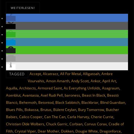
WEITERLESEN!
Accept
,
Alcatrazz
,
All For Metal
,
Alligatoah
,
Ambre
TAGGED
Vourvahis
,
Amon Amarth
,
Andy Scott
,
Ankor
,
April Art
,
Aquilla
,
Architects
,
Armored Saint
,
As Everything Unfolds
,
Asagraum
,
Asenblut
,
Avantasia
,
Axel Rudi Pell
,
baroness
,
Beast In Black
,
Beastö
Blancö
,
Behemoth
,
Betontod
,
Black Sabbitch
,
Blackbriar
,
Blind Guardian
,
Blues Pills
,
Bokassa
,
Brutus
,
Bülent Ceylan
,
Bury Tomorrow
,
Butcher
Babies
,
Calico Cooper
,
Can The Can
,
Carla Harvey
,
Cherie Currie
,
Christian Olde Wolbers
,
Chuck Garric
,
Corbian
,
Corvus Corax
,
Cradle of
Filth
,
Crystal Viper
,
Dear Mother
,
Dokken
,
Dougie White
,
Dragonforce
,