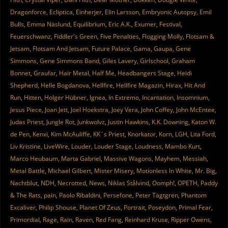
Dragonforce
,
Ecliptica
,
Einherjer
,
Elin Larsson
,
Embryonic Autopsy
,
Emil
Bulls
,
Emma Näslund
,
Equilibrium
,
Eric A.K.
,
Exumer
,
Festival
,
Feuerschwanz
,
Fiddler's Green
,
Five Penalties
,
Flogging Molly
,
Flotsam &
Jetsam
,
Flotsam And Jetsam
,
Future Palace
,
Gama
,
Gaupa
,
Gene
Simmons
,
Gene Simmons Band
,
Giles Lavery
,
Girlschool
,
Graham
Bonnet
,
Graufar
,
Hair Metal
,
Half Me
,
Headbangers Stage
,
Heidi
Shepherd
,
Helle Bogdanova
,
Hellfire
,
Hellfire Magazin
,
Hirax
,
Hit And
Run
,
Hitten
,
Holger Hübner
,
Ignea
,
In Extremo
,
Incantation
,
Insomnium
,
Jesus Piece
,
Joan Jett
,
Joel Hoekstra
,
Joey Vera
,
John Coffey
,
John McEntee
,
Judas Priest
,
Jungle Rot
,
Junkwolvz
,
Justin Hawkins
,
K.K. Downing
,
Katon W.
de Pen
,
Kenxi
,
Kim McAuliffe
,
KK´s Priest
,
Knorkator
,
Korn
,
LGH
,
Lita Ford
,
Liv Kristine
,
LiveWire
,
Louder
,
Louder Stage
,
Loudness
,
Mambo Kurt
,
Marco Heubaum
,
Marta Gabriel
,
Massive Wagons
,
Mayhem
,
Messiah
,
Metal Battle
,
Michael Gilbert
,
Mister Misery
,
Motionless In White
,
Mr. Big
,
Nachtblut
,
NDH
,
Necrotted
,
News
,
Niklas Stålvind
,
Oomph!
,
OPETH
,
Paddy
& The Rats
,
pain
,
Paolo Ribaldini
,
Persefone
,
Peter Tägtgren
,
Phantom
Excaliver
,
Philip Shouse
,
Planet Of Zeus
,
Portrait
,
Poseydon
,
Primal Fear
,
Primordial
,
Rage
,
Rain
,
Raven
,
Red Fang
,
Reinhard Kruse
,
Ripper Owens
,