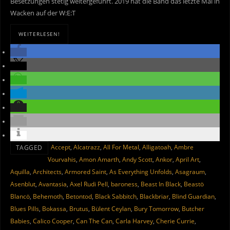
Besetzungen stetig weitergeführt. 2019 hat die Band das letzte Mal in
Wacken auf der W:E:T
WEITERLESEN!
Accept
,
Alcatrazz
,
All For Metal
,
Alligatoah
,
Ambre
TAGGED
Vourvahis
,
Amon Amarth
,
Andy Scott
,
Ankor
,
April Art
,
Aquilla
,
Architects
,
Armored Saint
,
As Everything Unfolds
,
Asagraum
,
Asenblut
,
Avantasia
,
Axel Rudi Pell
,
baroness
,
Beast In Black
,
Beastö
Blancö
,
Behemoth
,
Betontod
,
Black Sabbitch
,
Blackbriar
,
Blind Guardian
,
Blues Pills
,
Bokassa
,
Brutus
,
Bülent Ceylan
,
Bury Tomorrow
,
Butcher
Babies
,
Calico Cooper
,
Can The Can
,
Carla Harvey
,
Cherie Currie
,