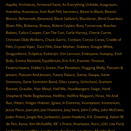
Aquilla
,
Architects
,
Armored Saint
,
As Everything Unfolds
,
Asagraum
,
Asenblut
,
Avantasia
,
Axel Rudi Pell
,
baroness
,
Beast In Black
,
Beastö
Blancö
,
Behemoth
,
Betontod
,
Black Sabbitch
,
Blackbriar
,
Blind Guardian
,
Blues Pills
,
Bokassa
,
Brutus
,
Bülent Ceylan
,
Bury Tomorrow
,
Butcher
Babies
,
Calico Cooper
,
Can The Can
,
Carla Harvey
,
Cherie Currie
,
Christian Olde Wolbers
,
Chuck Garric
,
Corbian
,
Corvus Corax
,
Cradle of
Filth
,
Crystal Viper
,
Dani Filth
,
Dear Mother
,
Dokken
,
Dougie White
,
Dragonforce
,
Ecliptica
,
Einherjer
,
Elin Larsson
,
Embryonic Autopsy
,
Emil
Bulls
,
Emma Näslund
,
Equilibrium
,
Eric A.K.
,
Exumer
,
Festival
,
Feuerschwanz
,
Fiddler's Green
,
Five Penalties
,
Flogging Molly
,
Flotsam &
Jetsam
,
Flotsam And Jetsam
,
Future Palace
,
Gama
,
Gaupa
,
Gene
Simmons
,
Gene Simmons Band
,
Giles Lavery
,
Girlschool
,
Graham
Bonnet
,
Graufar
,
Hair Metal
,
Half Me
,
Headbangers Stage
,
Heidi
Shepherd
,
Helle Bogdanova
,
Hellfire
,
Hellfire Magazin
,
Hirax
,
Hit And
Run
,
Hitten
,
Holger Hübner
,
Ignea
,
In Extremo
,
Incantation
,
Insomnium
,
Jesus Piece
,
Joan Jett
,
Joel Hoekstra
,
Joey Vera
,
John Coffey
,
John McEntee
,
Judas Priest
,
Jungle Rot
,
Junkwolvz
,
Justin Hawkins
,
K.K. Downing
,
Katon W.
de Pen
,
Kenxi
,
Kim McAuliffe
,
KK´s Priest
,
Knorkator
,
Korn
,
LGH
,
Lita Ford
,
Liv Kristine
,
LiveWire
,
Louder
,
Louder Stage
,
Loudness
,
Mambo Kurt
,