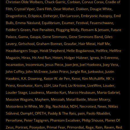
Christian Olde Wolbers
,
Chuck Garric
,
Corbian
,
Corvus Corax
,
Cradle of
Filth
,
Crystal Viper
,
Dani Filth
,
Dear Mother
,
Dokken
,
Dougie White
,
Dragonforce
,
Ecliptica
,
Einherjer
,
Elin Larsson
,
Embryonic Autopsy
,
Emil
Bulls
,
Emma Näslund
,
Equilibrium
,
Exumer
,
Festival
,
Feuerschwanz
,
Fiddler's Green
,
Five Penalties
,
Flogging Molly
,
Flotsam & Jetsam
,
Future
Palace
,
Gama
,
Gaupa
,
Gene Simmons
,
Gene Simmons Band
,
Giles
Lavery
,
Girlschool
,
Graham Bonnet
,
Graufar
,
Hair Metal
,
Half Me
,
Headbangers Stage
,
Heidi Shepherd
,
Helle Bogdanova
,
Hellfire
,
Hellfire
Magazin
,
Hirax
,
Hit And Run
,
Hitten
,
Holger Hübner
,
Ignea
,
In Extremo
,
Incantation
,
Insomnium
,
Jesus Piece
,
Joan Jett
,
Joel Hoekstra
,
Joey Vera
,
John Coffey
,
John McEntee
,
Judas Priest
,
Jungle Rot
,
Junkwolvz
,
Justin
Hawkins
,
K.K. Downing
,
Katon W. de Pen
,
Kenxi
,
Kim McAuliffe
,
KK´s
Priest
,
Knorkator
,
Korn
,
LGH
,
Lita Ford
,
Liv Kristine
,
LiveWire
,
Louder
,
Louder Stage
,
Loudness
,
Mambo Kurt
,
Marco Heubaum
,
Marta Gabriel
,
Massive Wagons
,
Mayhem
,
Messiah
,
Metal Battle
,
Mister Misery
,
Motionless In White
,
Mr. Big
,
Nachtblut
,
NDH
,
Necrotted
,
News
,
Niklas
Stålvind
,
Oomph!
,
OPETH
,
Paddy & The Rats
,
pain
,
Paolo Ribaldini
,
Persefone
,
Peter Tägtgren
,
Phantom Excaliver
,
Philip Shouse
,
Planet Of
Zeus
,
Portrait
,
Poseydon
,
Primal Fear
,
Primordial
,
Rage
,
Rain
,
Raven
,
Red