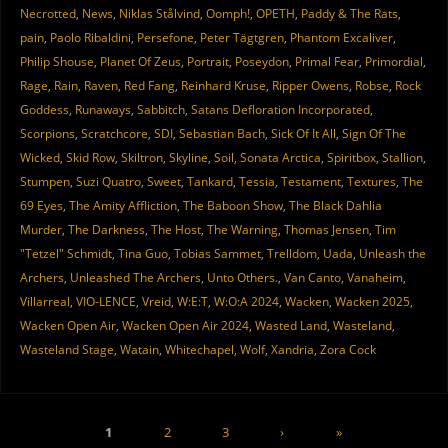
Necrotted
,
News
,
Niklas Stålvind
,
Oomph!
,
OPETH
,
Paddy & The Rats
,
pain
,
Paolo Ribaldini
,
Persefone
,
Peter Tägtgren
,
Phantom Excaliver
,
Philip Shouse
,
Planet Of Zeus
,
Portrait
,
Poseydon
,
Primal Fear
,
Primordial
,
Rage
,
Rain
,
Raven
,
Red Fang
,
Reinhard Kruse
,
Ripper Owens
,
Robse
,
Rock
Goddess
,
Runaways
,
Sabbitch
,
Satans Defloration Incorporated
,
Scorpions
,
Scratchcore
,
SDI
,
Sebastian Bach
,
Sick Of It All
,
Sign Of The
Wicked
,
Skid Row
,
Skiltron
,
Skyline
,
Soil
,
Sonata Arctica
,
Spiritbox
,
Stallion
,
Stumpen
,
Suzi Quatro
,
Sweet
,
Tankard
,
Tessia
,
Testament
,
Textures
,
The
69 Eyes
,
The Amity Affliction
,
The Baboon Show
,
The Black Dahlia
Murder
,
The Darkness
,
The Host
,
The Warning
,
Thomas Jensen
,
Tim
"Tetzel" Schmidt
,
Tina Guo
,
Tobias Sammet
,
Trelldom
,
Uada
,
Unleash the
Archers
,
Unleashed The Archers
,
Unto Others.
,
Van Canto
,
Vanaheim
,
Villarreal
,
VIO-LENCE
,
Vreid
,
W:E:T
,
W:O:A 2024
,
Wacken
,
Wacken 2025
,
Wacken Open Air
,
Wacken Open Air 2024
,
Wasted Land
,
Wasteland
,
Wasteland Stage
,
Watain
,
Whitechapel
,
Wolf
,
Xandria
,
Zora Cock
1
2
3
›
»