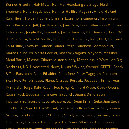
Bonnet
,
Graufar
,
Hair Metal
,
Half Me
,
Headbangers Stage
,
Heidi
Shepherd
,
Helle Bogdanova
,
Hellfire
,
Hellfire Magazin
,
Hirax
,
Hit And
Run
,
Hitten
,
Holger Hübner
,
Ignea
,
In Extremo
,
Incantation
,
Insomnium
,
Jesus Piece
,
Joan Jett
,
Joel Hoekstra
,
Joey Vera
,
John Coffey
,
John McEntee
,
Judas Priest
,
Jungle Rot
,
Junkwolvz
,
Justin Hawkins
,
K.K. Downing
,
Katon W.
de Pen
,
Kenxi
,
Kim McAuliffe
,
KK´s Priest
,
Knorkator
,
Korn
,
LGH
,
Lita Ford
,
Liv Kristine
,
LiveWire
,
Louder
,
Louder Stage
,
Loudness
,
Mambo Kurt
,
Marco Heubaum
,
Marta Gabriel
,
Massive Wagons
,
Mayhem
,
Messiah
,
Metal Battle
,
Michael Gilbert
,
Mister Misery
,
Motionless In White
,
Mr. Big
,
Nachtblut
,
NDH
,
Necrotted
,
News
,
Niklas Stålvind
,
Oomph!
,
OPETH
,
Paddy
& The Rats
,
pain
,
Paolo Ribaldini
,
Persefone
,
Peter Tägtgren
,
Phantom
Excaliver
,
Philip Shouse
,
Planet Of Zeus
,
Portrait
,
Poseydon
,
Primal Fear
,
Primordial
,
Rage
,
Rain
,
Raven
,
Red Fang
,
Reinhard Kruse
,
Ripper Owens
,
Robse
,
Rock Goddess
,
Runaways
,
Sabbitch
,
Satans Defloration
Incorporated
,
Scorpions
,
Scratchcore
,
SDI
,
Sean Killian
,
Sebastian Bach
,
Sick Of It All
,
Sign Of The Wicked
,
Skid Row
,
Skiltron
,
Skyline
,
Soil
,
Sonata
Arctica
,
Spiritbox
,
Stallion
,
Stumpen
,
Suzi Quatro
,
Sweet
,
Tankard
,
Tessia
,
Testament
,
Textures
,
The 69 Eyes
,
The Amity Affliction
,
The Baboon
Show
,
The Black Dahlia Murder
,
The Darkness
,
The Host
,
The Warning
,