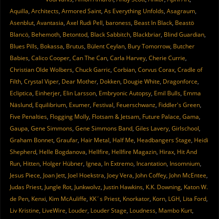
Aquilla
,
Architects
,
Armored Saint
,
As Everything Unfolds
,
Asagraum
,
Asenblut
,
Avantasia
,
Axel Rudi Pell
,
baroness
,
Beast In Black
,
Beastö
Blancö
,
Behemoth
,
Betontod
,
Black Sabbitch
,
Blackbriar
,
Blind Guardian
,
Blues Pills
,
Bokassa
,
Brutus
,
Bülent Ceylan
,
Bury Tomorrow
,
Butcher
Babies
,
Calico Cooper
,
Can The Can
,
Carla Harvey
,
Cherie Currie
,
Christian Olde Wolbers
,
Chuck Garric
,
Corbian
,
Corvus Corax
,
Cradle of
Filth
,
Crystal Viper
,
Dear Mother
,
Dokken
,
Dougie White
,
Dragonforce
,
Ecliptica
,
Einherjer
,
Elin Larsson
,
Embryonic Autopsy
,
Emil Bulls
,
Emma
Näslund
,
Equilibrium
,
Exumer
,
Festival
,
Feuerschwanz
,
Fiddler's Green
,
Five Penalties
,
Flogging Molly
,
Flotsam & Jetsam
,
Future Palace
,
Gama
,
Gaupa
,
Gene Simmons
,
Gene Simmons Band
,
Giles Lavery
,
Girlschool
,
Graham Bonnet
,
Graufar
,
Hair Metal
,
Half Me
,
Headbangers Stage
,
Heidi
Shepherd
,
Helle Bogdanova
,
Hellfire
,
Hellfire Magazin
,
Hirax
,
Hit And
Run
,
Hitten
,
Holger Hübner
,
Ignea
,
In Extremo
,
Incantation
,
Insomnium
,
Jesus Piece
,
Joan Jett
,
Joel Hoekstra
,
Joey Vera
,
John Coffey
,
John McEntee
,
Judas Priest
,
Jungle Rot
,
Junkwolvz
,
Justin Hawkins
,
K.K. Downing
,
Katon W.
de Pen
,
Kenxi
,
Kim McAuliffe
,
KK´s Priest
,
Knorkator
,
Korn
,
LGH
,
Lita Ford
,
Liv Kristine
,
LiveWire
,
Louder
,
Louder Stage
,
Loudness
,
Mambo Kurt
,