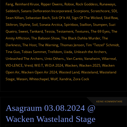
Fang
,
Reinhard Kruse
,
Ripper Owens
,
Robse
,
Rock Goddess
,
Runaways
,
Sabbitch
,
Satans Defloration Incorporated
,
Scorpions
,
Scratchcore
,
SDI
,
Sean Killian
,
Sebastian Bach
,
Sick Of It All
,
Sign Of The Wicked
,
Skid Row
,
Skiltron
,
Skyline
,
Soil
,
Sonata Arctica
,
Spiritbox
,
Stallion
,
Stumpen
,
Suzi
Quatro
,
Sweet
,
Tankard
,
Tessia
,
Testament
,
Textures
,
The 69 Eyes
,
The
Amity Affliction
,
The Baboon Show
,
The Black Dahlia Murder
,
The
Darkness
,
The Host
,
The Warning
,
Thomas Jensen
,
Tim "Tetzel" Schmidt
,
Tina Guo
,
Tobias Sammet
,
Trelldom
,
Uada
,
Unleash the Archers
,
Unleashed The Archers
,
Unto Others.
,
Van Canto
,
Vanaheim
,
Villarreal
,
VIO-LENCE
,
Vreid
,
W:E:T
,
W:O:A 2024
,
Wacken
,
Wacken 2025
,
Wacken
Open Air
,
Wacken Open Air 2024
,
Wasted Land
,
Wasteland
,
Wasteland
Stage
,
Watain
,
Whitechapel
,
Wolf
,
Xandria
,
Zora Cock
KEINE KOMMENTARE
Asagraum 03.08.2024 @
Wacken Wasteland Stage