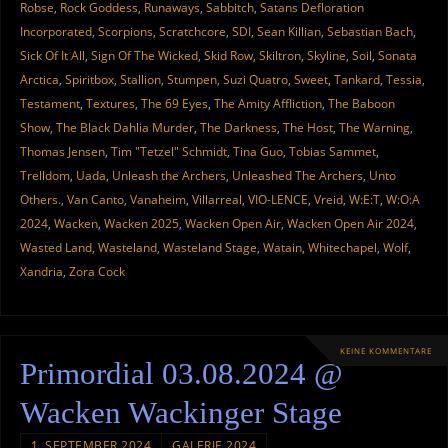
Robse
,
Rock Goddess
,
Runaways
,
Sabbitch
,
Satans Defloration
Incorporated
,
Scorpions
,
Scratchcore
,
SDI
,
Sean Killian
,
Sebastian Bach
,
Sick Of It All
,
Sign Of The Wicked
,
Skid Row
,
Skiltron
,
Skyline
,
Soil
,
Sonata
Arctica
,
Spiritbox
,
Stallion
,
Stumpen
,
Suzi Quatro
,
Sweet
,
Tankard
,
Tessia
,
Testament
,
Textures
,
The 69 Eyes
,
The Amity Affliction
,
The Baboon
Show
,
The Black Dahlia Murder
,
The Darkness
,
The Host
,
The Warning
,
Thomas Jensen
,
Tim "Tetzel" Schmidt
,
Tina Guo
,
Tobias Sammet
,
Trelldom
,
Uada
,
Unleash the Archers
,
Unleashed The Archers
,
Unto
Others.
,
Van Canto
,
Vanaheim
,
Villarreal
,
VIO-LENCE
,
Vreid
,
W:E:T
,
W:O:A
2024
,
Wacken
,
Wacken 2025
,
Wacken Open Air
,
Wacken Open Air 2024
,
Wasted Land
,
Wasteland
,
Wasteland Stage
,
Watain
,
Whitechapel
,
Wolf
,
Xandria
,
Zora Cock
KEINE KOMMENTARE
Primordial 03.08.2024 @
Wacken Wackinger Stage
1. SEPTEMBER 2024
GALERIE 2024