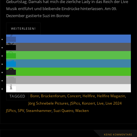
Geburtstag. Damals hat mich die zierliche Lady in das Reich der Live
Musik entführt und bleibende Eindrücke hinterlassen. Am 09.
Dezember gastierte Suzi im Bonner
WEITERLESEN!
Bonn
,
Brückenforum
,
Concert
,
Hellfire
,
Hellfire Magazin
,
TAGGED
Jörg Schnebele Pictures
,
JSPics
,
Konzert
,
Live
,
Live 2024
JSPics
,
SPV
,
Steamhammer
,
Suzi Quatro
,
Wacken
KEINE KOMMENTARE