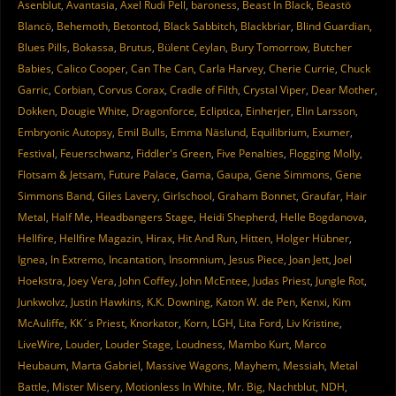
Asenblut
,
Avantasia
,
Axel Rudi Pell
,
baroness
,
Beast In Black
,
Beastö
Blancö
,
Behemoth
,
Betontod
,
Black Sabbitch
,
Blackbriar
,
Blind Guardian
,
Blues Pills
,
Bokassa
,
Brutus
,
Bülent Ceylan
,
Bury Tomorrow
,
Butcher
Babies
,
Calico Cooper
,
Can The Can
,
Carla Harvey
,
Cherie Currie
,
Chuck
Garric
,
Corbian
,
Corvus Corax
,
Cradle of Filth
,
Crystal Viper
,
Dear Mother
,
Dokken
,
Dougie White
,
Dragonforce
,
Ecliptica
,
Einherjer
,
Elin Larsson
,
Embryonic Autopsy
,
Emil Bulls
,
Emma Näslund
,
Equilibrium
,
Exumer
,
Festival
,
Feuerschwanz
,
Fiddler's Green
,
Five Penalties
,
Flogging Molly
,
Flotsam & Jetsam
,
Future Palace
,
Gama
,
Gaupa
,
Gene Simmons
,
Gene
Simmons Band
,
Giles Lavery
,
Girlschool
,
Graham Bonnet
,
Graufar
,
Hair
Metal
,
Half Me
,
Headbangers Stage
,
Heidi Shepherd
,
Helle Bogdanova
,
Hellfire
,
Hellfire Magazin
,
Hirax
,
Hit And Run
,
Hitten
,
Holger Hübner
,
Ignea
,
In Extremo
,
Incantation
,
Insomnium
,
Jesus Piece
,
Joan Jett
,
Joel
Hoekstra
,
Joey Vera
,
John Coffey
,
John McEntee
,
Judas Priest
,
Jungle Rot
,
Junkwolvz
,
Justin Hawkins
,
K.K. Downing
,
Katon W. de Pen
,
Kenxi
,
Kim
McAuliffe
,
KK´s Priest
,
Knorkator
,
Korn
,
LGH
,
Lita Ford
,
Liv Kristine
,
LiveWire
,
Louder
,
Louder Stage
,
Loudness
,
Mambo Kurt
,
Marco
Heubaum
,
Marta Gabriel
,
Massive Wagons
,
Mayhem
,
Messiah
,
Metal
Battle
,
Mister Misery
,
Motionless In White
,
Mr. Big
,
Nachtblut
,
NDH
,