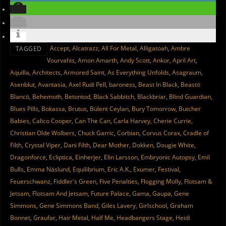
Accept
,
Alcatrazz
,
All For Metal
,
Alligatoah
,
Ambre
TAGGED
Vourvahis
,
Amon Amarth
,
Andy Scott
,
Ankor
,
April Art
,
Aquilla
,
Architects
,
Armored Saint
,
As Everything Unfolds
,
Asagraum
,
Asenblut
,
Avantasia
,
Axel Rudi Pell
,
baroness
,
Beast In Black
,
Beastö
Blancö
,
Behemoth
,
Betontod
,
Black Sabbitch
,
Blackbriar
,
Blind Guardian
,
Blues Pills
,
Bokassa
,
Brutus
,
Bülent Ceylan
,
Bury Tomorrow
,
Butcher
Babies
,
Calico Cooper
,
Can The Can
,
Carla Harvey
,
Cherie Currie
,
Christian Olde Wolbers
,
Chuck Garric
,
Corbian
,
Corvus Corax
,
Cradle of
Filth
,
Crystal Viper
,
Dani Filth
,
Dear Mother
,
Dokken
,
Dougie White
,
Dragonforce
,
Ecliptica
,
Einherjer
,
Elin Larsson
,
Embryonic Autopsy
,
Emil
Bulls
,
Emma Näslund
,
Equilibrium
,
Eric A.K.
,
Exumer
,
Festival
,
Feuerschwanz
,
Fiddler's Green
,
Five Penalties
,
Flogging Molly
,
Flotsam &
Jetsam
,
Flotsam And Jetsam
,
Future Palace
,
Gama
,
Gaupa
,
Gene
Simmons
,
Gene Simmons Band
,
Giles Lavery
,
Girlschool
,
Graham
Bonnet
,
Graufar
,
Hair Metal
,
Half Me
,
Headbangers Stage
,
Heidi