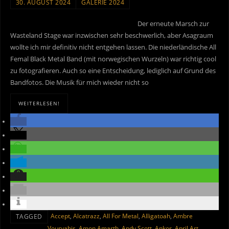
30. AUGUST 2024
GALERIE 2024
Der erneute Marsch zur
Wasteland Stage war inzwischen sehr beschwerlich, aber Asagraum
wollte ich mir definitiv nicht entgehen lassen. Die niederländische All
Femal Black Metal Band (mit norwegischen Wurzeln) war richtig cool
zu fotografieren. Auch so eine Entscheidung, lediglich auf Grund des
Bandfotos. Die Musik für mich wieder nicht so
WEITERLESEN!
Accept
,
Alcatrazz
,
All For Metal
,
Alligatoah
,
Ambre
TAGGED
Vourvahis
,
Amon Amarth
,
Andy Scott
,
Ankor
,
April Art
,