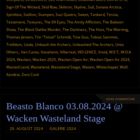
Sign Of The Wicked
,
Skid Row
,
Skiltron
,
Skyline
,
Soil
,
Sonata Arctica
,
Spiritbox
,
Stallion
,
Stumpen
,
Suzi Quatro
,
Sweet
,
Tankard
,
Tessia
,
Testament
,
Textures
,
The 69 Eyes
,
The Amity Affliction
,
The Baboon
Show
,
The Black Dahlia Murder
,
The Darkness
,
The Host
,
The Warning
,
Thomas Jensen
,
Tim "Tetzel" Schmidt
,
Tina Guo
,
Tobias Sammet
,
Trelldom
,
Uada
,
Unleash the Archers
,
Unleashed The Archers
,
Unto
Others.
,
Van Canto
,
Vanaheim
,
Villarreal
,
VIO-LENCE
,
Vreid
,
W:E:T
,
W:O:A
2024
,
Wacken
,
Wacken 2025
,
Wacken Open Air
,
Wacken Open Air 2024
,
Wasted Land
,
Wasteland
,
Wasteland Stage
,
Watain
,
Whitechapel
,
Wolf
,
Xandria
,
Zora Cock
KEINE KOMMENTARE
Beasto Blanco 03.08.2024 @
Wacken Wasteland Stage
29. AUGUST 2024
GALERIE 2024