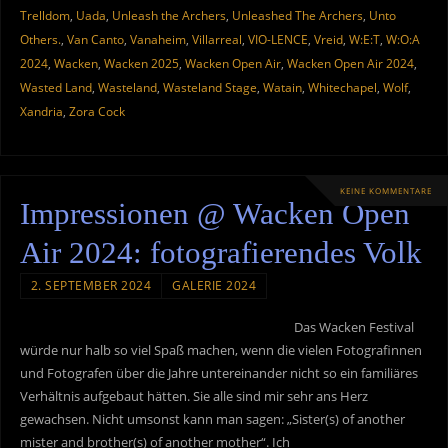
Trelldom
,
Uada
,
Unleash the Archers
,
Unleashed The Archers
,
Unto
Others.
,
Van Canto
,
Vanaheim
,
Villarreal
,
VIO-LENCE
,
Vreid
,
W:E:T
,
W:O:A
2024
,
Wacken
,
Wacken 2025
,
Wacken Open Air
,
Wacken Open Air 2024
,
Wasted Land
,
Wasteland
,
Wasteland Stage
,
Watain
,
Whitechapel
,
Wolf
,
Xandria
,
Zora Cock
KEINE KOMMENTARE
Impressionen @ Wacken Open
Air 2024: fotografierendes Volk
2. SEPTEMBER 2024
GALERIE 2024
Das Wacken Festival
würde nur halb so viel Spaß machen, wenn die vielen Fotografinnen
und Fotografen über die Jahre untereinander nicht so ein familiäres
Verhältnis aufgebaut hätten. Sie alle sind mir sehr ans Herz
gewachsen. Nicht umsonst kann man sagen: „Sister(s) of another
mister and brother(s) of another mother“. Ich