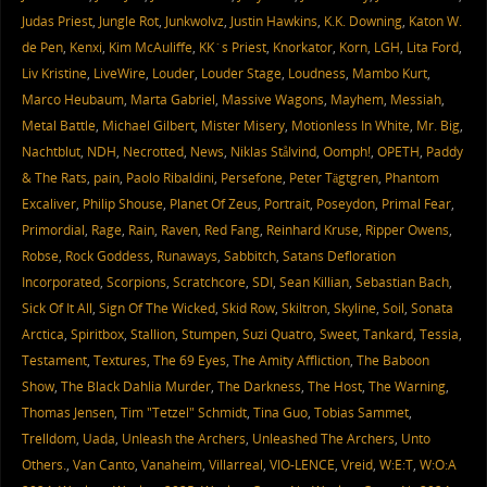
Judas Priest
,
Jungle Rot
,
Junkwolvz
,
Justin Hawkins
,
K.K. Downing
,
Katon W.
de Pen
,
Kenxi
,
Kim McAuliffe
,
KK´s Priest
,
Knorkator
,
Korn
,
LGH
,
Lita Ford
,
Liv Kristine
,
LiveWire
,
Louder
,
Louder Stage
,
Loudness
,
Mambo Kurt
,
Marco Heubaum
,
Marta Gabriel
,
Massive Wagons
,
Mayhem
,
Messiah
,
Metal Battle
,
Michael Gilbert
,
Mister Misery
,
Motionless In White
,
Mr. Big
,
Nachtblut
,
NDH
,
Necrotted
,
News
,
Niklas Stålvind
,
Oomph!
,
OPETH
,
Paddy
& The Rats
,
pain
,
Paolo Ribaldini
,
Persefone
,
Peter Tägtgren
,
Phantom
Excaliver
,
Philip Shouse
,
Planet Of Zeus
,
Portrait
,
Poseydon
,
Primal Fear
,
Primordial
,
Rage
,
Rain
,
Raven
,
Red Fang
,
Reinhard Kruse
,
Ripper Owens
,
Robse
,
Rock Goddess
,
Runaways
,
Sabbitch
,
Satans Defloration
Incorporated
,
Scorpions
,
Scratchcore
,
SDI
,
Sean Killian
,
Sebastian Bach
,
Sick Of It All
,
Sign Of The Wicked
,
Skid Row
,
Skiltron
,
Skyline
,
Soil
,
Sonata
Arctica
,
Spiritbox
,
Stallion
,
Stumpen
,
Suzi Quatro
,
Sweet
,
Tankard
,
Tessia
,
Testament
,
Textures
,
The 69 Eyes
,
The Amity Affliction
,
The Baboon
Show
,
The Black Dahlia Murder
,
The Darkness
,
The Host
,
The Warning
,
Thomas Jensen
,
Tim "Tetzel" Schmidt
,
Tina Guo
,
Tobias Sammet
,
Trelldom
,
Uada
,
Unleash the Archers
,
Unleashed The Archers
,
Unto
Others.
,
Van Canto
,
Vanaheim
,
Villarreal
,
VIO-LENCE
,
Vreid
,
W:E:T
,
W:O:A