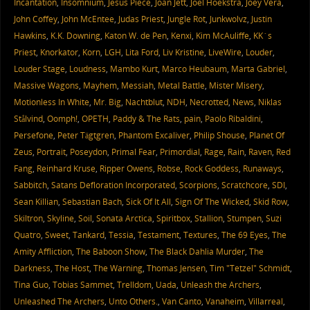
Incantation
,
Insomnium
,
Jesus Piece
,
Joan Jett
,
Joel Hoekstra
,
Joey Vera
,
John Coffey
,
John McEntee
,
Judas Priest
,
Jungle Rot
,
Junkwolvz
,
Justin
Hawkins
,
K.K. Downing
,
Katon W. de Pen
,
Kenxi
,
Kim McAuliffe
,
KK´s
Priest
,
Knorkator
,
Korn
,
LGH
,
Lita Ford
,
Liv Kristine
,
LiveWire
,
Louder
,
Louder Stage
,
Loudness
,
Mambo Kurt
,
Marco Heubaum
,
Marta Gabriel
,
Massive Wagons
,
Mayhem
,
Messiah
,
Metal Battle
,
Mister Misery
,
Motionless In White
,
Mr. Big
,
Nachtblut
,
NDH
,
Necrotted
,
News
,
Niklas
Stålvind
,
Oomph!
,
OPETH
,
Paddy & The Rats
,
pain
,
Paolo Ribaldini
,
Persefone
,
Peter Tägtgren
,
Phantom Excaliver
,
Philip Shouse
,
Planet Of
Zeus
,
Portrait
,
Poseydon
,
Primal Fear
,
Primordial
,
Rage
,
Rain
,
Raven
,
Red
Fang
,
Reinhard Kruse
,
Ripper Owens
,
Robse
,
Rock Goddess
,
Runaways
,
Sabbitch
,
Satans Defloration Incorporated
,
Scorpions
,
Scratchcore
,
SDI
,
Sean Killian
,
Sebastian Bach
,
Sick Of It All
,
Sign Of The Wicked
,
Skid Row
,
Skiltron
,
Skyline
,
Soil
,
Sonata Arctica
,
Spiritbox
,
Stallion
,
Stumpen
,
Suzi
Quatro
,
Sweet
,
Tankard
,
Tessia
,
Testament
,
Textures
,
The 69 Eyes
,
The
Amity Affliction
,
The Baboon Show
,
The Black Dahlia Murder
,
The
Darkness
,
The Host
,
The Warning
,
Thomas Jensen
,
Tim "Tetzel" Schmidt
,
Tina Guo
,
Tobias Sammet
,
Trelldom
,
Uada
,
Unleash the Archers
,
Unleashed The Archers
,
Unto Others.
,
Van Canto
,
Vanaheim
,
Villarreal
,