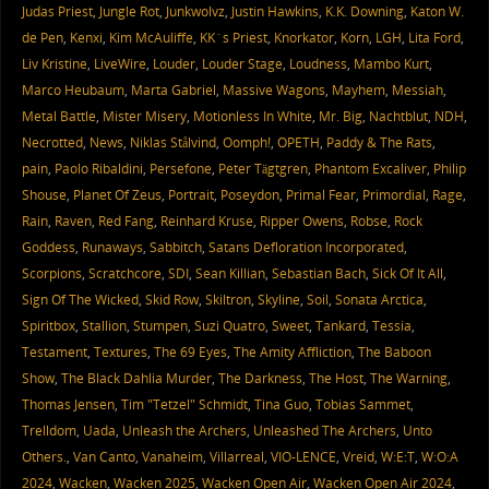
Judas Priest
,
Jungle Rot
,
Junkwolvz
,
Justin Hawkins
,
K.K. Downing
,
Katon W.
de Pen
,
Kenxi
,
Kim McAuliffe
,
KK´s Priest
,
Knorkator
,
Korn
,
LGH
,
Lita Ford
,
Liv Kristine
,
LiveWire
,
Louder
,
Louder Stage
,
Loudness
,
Mambo Kurt
,
Marco Heubaum
,
Marta Gabriel
,
Massive Wagons
,
Mayhem
,
Messiah
,
Metal Battle
,
Mister Misery
,
Motionless In White
,
Mr. Big
,
Nachtblut
,
NDH
,
Necrotted
,
News
,
Niklas Stålvind
,
Oomph!
,
OPETH
,
Paddy & The Rats
,
pain
,
Paolo Ribaldini
,
Persefone
,
Peter Tägtgren
,
Phantom Excaliver
,
Philip
Shouse
,
Planet Of Zeus
,
Portrait
,
Poseydon
,
Primal Fear
,
Primordial
,
Rage
,
Rain
,
Raven
,
Red Fang
,
Reinhard Kruse
,
Ripper Owens
,
Robse
,
Rock
Goddess
,
Runaways
,
Sabbitch
,
Satans Defloration Incorporated
,
Scorpions
,
Scratchcore
,
SDI
,
Sean Killian
,
Sebastian Bach
,
Sick Of It All
,
Sign Of The Wicked
,
Skid Row
,
Skiltron
,
Skyline
,
Soil
,
Sonata Arctica
,
Spiritbox
,
Stallion
,
Stumpen
,
Suzi Quatro
,
Sweet
,
Tankard
,
Tessia
,
Testament
,
Textures
,
The 69 Eyes
,
The Amity Affliction
,
The Baboon
Show
,
The Black Dahlia Murder
,
The Darkness
,
The Host
,
The Warning
,
Thomas Jensen
,
Tim "Tetzel" Schmidt
,
Tina Guo
,
Tobias Sammet
,
Trelldom
,
Uada
,
Unleash the Archers
,
Unleashed The Archers
,
Unto
Others.
,
Van Canto
,
Vanaheim
,
Villarreal
,
VIO-LENCE
,
Vreid
,
W:E:T
,
W:O:A
2024
,
Wacken
,
Wacken 2025
,
Wacken Open Air
,
Wacken Open Air 2024
,