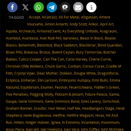
Accept
,
Alcatrazz
,
All For Metal
,
Alligatoah
,
Ambre
TAGGED
Vourvahis
,
Amon Amarth
,
Andy Scott
,
Ankor
,
April Art
,
Aquilla
,
Architects
,
Armored Saint
,
As Everything Unfolds
,
Asagraum
,
Asenblut
,
Avantasia
,
Axel Rudi Pell
,
baroness
,
Beast In Black
,
Beastö
Blancö
,
Behemoth
,
Betontod
,
Black Sabbitch
,
Blackbriar
,
Blind Guardian
,
Blues Pills
,
Bokassa
,
Brutus
,
Bülent Ceylan
,
Bury Tomorrow
,
Butcher
Babies
,
Calico Cooper
,
Can The Can
,
Carla Harvey
,
Cherie Currie
,
Christian Olde Wolbers
,
Chuck Garric
,
Corbian
,
Corvus Corax
,
Cradle of
Filth
,
Crystal Viper
,
Dear Mother
,
Dokken
,
Dougie White
,
Dragonforce
,
Ecliptica
,
Einherjer
,
Elin Larsson
,
Embryonic Autopsy
,
Emil Bulls
,
Emma
Näslund
,
Equilibrium
,
Exumer
,
Festival
,
Feuerschwanz
,
Fiddler's Green
,
Five Penalties
,
Flogging Molly
,
Flotsam & Jetsam
,
Future Palace
,
Gama
,
Gaupa
,
Gene Simmons
,
Gene Simmons Band
,
Giles Lavery
,
Girlschool
,
Graham Bonnet
,
Graufar
,
Hair Metal
,
Half Me
,
Headbangers Stage
,
Heidi
Shepherd
,
Helle Bogdanova
,
Hellfire
,
Hellfire Magazin
,
Hirax
,
Hit And
Run
,
Hitten
,
Holger Hübner
,
Ignea
,
In Extremo
,
Incantation
,
Insomnium
,
Jesus Piece
,
Joan Jett
,
Joel Hoekstra
,
Joey Vera
,
John Coffey
,
John McEntee
,