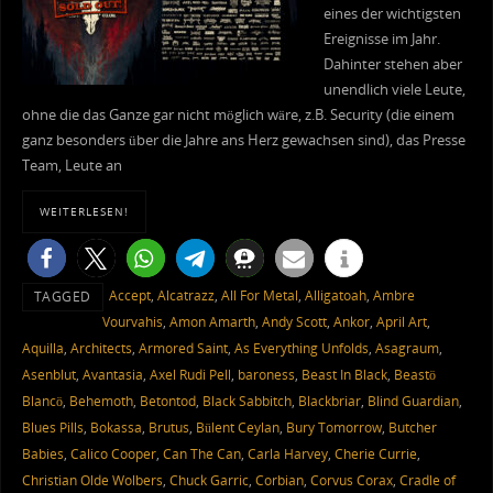
eines der wichtigsten
Ereignisse im Jahr.
Dahinter stehen aber
unendlich viele Leute,
ohne die das Ganze gar nicht möglich wäre, z.B. Security (die einem
ganz besonders über die Jahre ans Herz gewachsen sind), das Presse
Team, Leute an
WEITERLESEN!
Accept
,
Alcatrazz
,
All For Metal
,
Alligatoah
,
Ambre
TAGGED
Vourvahis
,
Amon Amarth
,
Andy Scott
,
Ankor
,
April Art
,
Aquilla
,
Architects
,
Armored Saint
,
As Everything Unfolds
,
Asagraum
,
Asenblut
,
Avantasia
,
Axel Rudi Pell
,
baroness
,
Beast In Black
,
Beastö
Blancö
,
Behemoth
,
Betontod
,
Black Sabbitch
,
Blackbriar
,
Blind Guardian
,
Blues Pills
,
Bokassa
,
Brutus
,
Bülent Ceylan
,
Bury Tomorrow
,
Butcher
Babies
,
Calico Cooper
,
Can The Can
,
Carla Harvey
,
Cherie Currie
,
Christian Olde Wolbers
,
Chuck Garric
,
Corbian
,
Corvus Corax
,
Cradle of