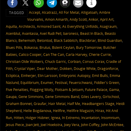
Accept
,
Alcatrazz
,
All For Metal
,
Alligatoah
,
Ambre
TAGGED
Vourvahis
,
Amon Amarth
,
Andy Scott
,
Ankor
,
April Art
,
Aquilla
,
Architects
,
Armored Saint
,
As Everything Unfolds
,
Asagraum
,
Asenblut
,
Avantasia
,
Axel Rudi Pell
,
baroness
,
Beast In Black
,
Beastö
Blancö
,
Behemoth
,
Betontod
,
Black Sabbitch
,
Blackbriar
,
Blind Guardian
,
Blues Pills
,
Bokassa
,
Brutus
,
Bülent Ceylan
,
Bury Tomorrow
,
Butcher
Babies
,
Calico Cooper
,
Can The Can
,
Carla Harvey
,
Cherie Currie
,
Christian Olde Wolbers
,
Chuck Garric
,
Corbian
,
Corvus Corax
,
Cradle of
Filth
,
Crystal Viper
,
Dear Mother
,
Dokken
,
Dougie White
,
Dragonforce
,
Ecliptica
,
Einherjer
,
Elin Larsson
,
Embryonic Autopsy
,
Emil Bulls
,
Emma
Näslund
,
Equilibrium
,
Exumer
,
Festival
,
Feuerschwanz
,
Fiddler's Green
,
Five Penalties
,
Flogging Molly
,
Flotsam & Jetsam
,
Future Palace
,
Gama
,
Gaupa
,
Gene Simmons
,
Gene Simmons Band
,
Giles Lavery
,
Girlschool
,
Graham Bonnet
,
Graufar
,
Hair Metal
,
Half Me
,
Headbangers Stage
,
Heidi
Shepherd
,
Helle Bogdanova
,
Hellfire
,
Hellfire Magazin
,
Hirax
,
Hit And
Run
,
Hitten
,
Holger Hübner
,
Ignea
,
In Extremo
,
Incantation
,
Insomnium
,
Jesus Piece
,
Joan Jett
,
Joel Hoekstra
,
Joey Vera
,
John Coffey
,
John McEntee
,