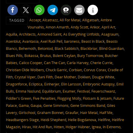
Accept
,
Alcatrazz
,
All For Metal
,
Alligatoah
,
Ambre
TAGGED
Vourvahis
,
Amon Amarth
,
Andy Scott
,
Ankor
,
April Art
,
Aquilla
,
Architects
,
Armored Saint
,
As Everything Unfolds
,
Asagraum
,
Asenblut
,
Avantasia
,
Axel Rudi Pell
,
baroness
,
Beast In Black
,
Beastö
Blancö
,
Behemoth
,
Betontod
,
Black Sabbitch
,
Blackbriar
,
Blind Guardian
,
Blues Pills
,
Bokassa
,
Brutus
,
Bülent Ceylan
,
Bury Tomorrow
,
Butcher
Babies
,
Calico Cooper
,
Can The Can
,
Carla Harvey
,
Cherie Currie
,
Christian Olde Wolbers
,
Chuck Garric
,
Corbian
,
Corvus Corax
,
Cradle of
Filth
,
Crystal Viper
,
Dani Filth
,
Dear Mother
,
Dokken
,
Dougie White
,
Dragonforce
,
Ecliptica
,
Einherjer
,
Elin Larsson
,
Embryonic Autopsy
,
Emil
Bulls
,
Emma Näslund
,
Equilibrium
,
Exumer
,
Festival
,
Feuerschwanz
,
Fiddler's Green
,
Five Penalties
,
Flogging Molly
,
Flotsam & Jetsam
,
Future
Palace
,
Gama
,
Gaupa
,
Gene Simmons
,
Gene Simmons Band
,
Giles
Lavery
,
Girlschool
,
Graham Bonnet
,
Graufar
,
Hair Metal
,
Half Me
,
Headbangers Stage
,
Heidi Shepherd
,
Helle Bogdanova
,
Hellfire
,
Hellfire
Magazin
,
Hirax
,
Hit And Run
,
Hitten
,
Holger Hübner
,
Ignea
,
In Extremo
,