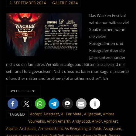
2. SEPTEMBER 2024
GALERIE 2024
Das Wacken Festival
würde nur halb so viel
Spaß machen, wenn
die vielen
Fotografinnen und
Fotografen über die
Jahre untereinander
nicht so ein familiäres Verhältnis aufgebaut hätten. Sie alle sind mir
sehr ans Herz gewachsen. Nicht umsonst kann man sagen: „Sister(s)
of another mister and brother(s) of another mother“. Ich
WEITERLESEN!
Accept
,
Alcatrazz
,
All For Metal
,
Alligatoah
,
Ambre
TAGGED
Vourvahis
,
Amon Amarth
,
Andy Scott
,
Ankor
,
April Art
,
Aquilla
,
Architects
,
Armored Saint
,
As Everything Unfolds
,
Asagraum
,
Asenblut
,
Avantasia
,
Axel Rudi Pell
,
baroness
,
Beast In Black
,
Beastö