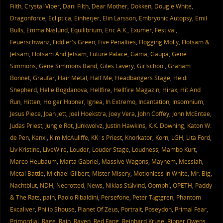
Filth
,
Crystal Viper
,
Dani Filth
,
Dear Mother
,
Dokken
,
Dougie White
,
Dragonforce
,
Ecliptica
,
Einherjer
,
Elin Larsson
,
Embryonic Autopsy
,
Emil
Bulls
,
Emma Näslund
,
Equilibrium
,
Eric A.K.
,
Exumer
,
Festival
,
Feuerschwanz
,
Fiddler's Green
,
Five Penalties
,
Flogging Molly
,
Flotsam &
Jetsam
,
Flotsam And Jetsam
,
Future Palace
,
Gama
,
Gaupa
,
Gene
Simmons
,
Gene Simmons Band
,
Giles Lavery
,
Girlschool
,
Graham
Bonnet
,
Graufar
,
Hair Metal
,
Half Me
,
Headbangers Stage
,
Heidi
Shepherd
,
Helle Bogdanova
,
Hellfire
,
Hellfire Magazin
,
Hirax
,
Hit And
Run
,
Hitten
,
Holger Hübner
,
Ignea
,
In Extremo
,
Incantation
,
Insomnium
,
Jesus Piece
,
Joan Jett
,
Joel Hoekstra
,
Joey Vera
,
John Coffey
,
John McEntee
,
Judas Priest
,
Jungle Rot
,
Junkwolvz
,
Justin Hawkins
,
K.K. Downing
,
Katon W.
de Pen
,
Kenxi
,
Kim McAuliffe
,
KK´s Priest
,
Knorkator
,
Korn
,
LGH
,
Lita Ford
,
Liv Kristine
,
LiveWire
,
Louder
,
Louder Stage
,
Loudness
,
Mambo Kurt
,
Marco Heubaum
,
Marta Gabriel
,
Massive Wagons
,
Mayhem
,
Messiah
,
Metal Battle
,
Michael Gilbert
,
Mister Misery
,
Motionless In White
,
Mr. Big
,
Nachtblut
,
NDH
,
Necrotted
,
News
,
Niklas Stålvind
,
Oomph!
,
OPETH
,
Paddy
& The Rats
,
pain
,
Paolo Ribaldini
,
Persefone
,
Peter Tägtgren
,
Phantom
Excaliver
,
Philip Shouse
,
Planet Of Zeus
,
Portrait
,
Poseydon
,
Primal Fear
,
Primordial
,
Rage
,
Rain
,
Raven
,
Red Fang
,
Reinhard Kruse
,
Ripper Owens
,