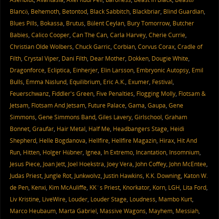
Blancö
,
Behemoth
,
Betontod
,
Black Sabbitch
,
Blackbriar
,
Blind Guardian
,
Blues Pills
,
Bokassa
,
Brutus
,
Bülent Ceylan
,
Bury Tomorrow
,
Butcher
Babies
,
Calico Cooper
,
Can The Can
,
Carla Harvey
,
Cherie Currie
,
Christian Olde Wolbers
,
Chuck Garric
,
Corbian
,
Corvus Corax
,
Cradle of
Filth
,
Crystal Viper
,
Dani Filth
,
Dear Mother
,
Dokken
,
Dougie White
,
Dragonforce
,
Ecliptica
,
Einherjer
,
Elin Larsson
,
Embryonic Autopsy
,
Emil
Bulls
,
Emma Näslund
,
Equilibrium
,
Eric A.K.
,
Exumer
,
Festival
,
Feuerschwanz
,
Fiddler's Green
,
Five Penalties
,
Flogging Molly
,
Flotsam &
Jetsam
,
Flotsam And Jetsam
,
Future Palace
,
Gama
,
Gaupa
,
Gene
Simmons
,
Gene Simmons Band
,
Giles Lavery
,
Girlschool
,
Graham
Bonnet
,
Graufar
,
Hair Metal
,
Half Me
,
Headbangers Stage
,
Heidi
Shepherd
,
Helle Bogdanova
,
Hellfire
,
Hellfire Magazin
,
Hirax
,
Hit And
Run
,
Hitten
,
Holger Hübner
,
Ignea
,
In Extremo
,
Incantation
,
Insomnium
,
Jesus Piece
,
Joan Jett
,
Joel Hoekstra
,
Joey Vera
,
John Coffey
,
John McEntee
,
Judas Priest
,
Jungle Rot
,
Junkwolvz
,
Justin Hawkins
,
K.K. Downing
,
Katon W.
de Pen
,
Kenxi
,
Kim McAuliffe
,
KK´s Priest
,
Knorkator
,
Korn
,
LGH
,
Lita Ford
,
Liv Kristine
,
LiveWire
,
Louder
,
Louder Stage
,
Loudness
,
Mambo Kurt
,
Marco Heubaum
,
Marta Gabriel
,
Massive Wagons
,
Mayhem
,
Messiah
,