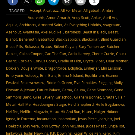
Accept
,
Alcatrazz
,
All For Metal
,
Alligatoah
,
Ambre
TAGGED
Vourvahis
,
Amon Amarth
,
Andy Scott
,
Ankor
,
April Art
,
Aquilla
,
Architects
,
Armored Saint
,
As Everything Unfolds
,
Asagraum
,
Asenblut
,
Avantasia
,
Axel Rudi Pell
,
baroness
,
Beast In Black
,
Beastö
Blancö
,
Behemoth
,
Betontod
,
Black Sabbitch
,
Blackbriar
,
Blind Guardian
,
Blues Pills
,
Bokassa
,
Brutus
,
Bülent Ceylan
,
Bury Tomorrow
,
Butcher
Babies
,
Calico Cooper
,
Can The Can
,
Carla Harvey
,
Cherie Currie
,
Chuck
Garric
,
Corbian
,
Corvus Corax
,
Cradle of Filth
,
Crystal Viper
,
Dear Mother
,
Dokken
,
Dougie White
,
Dragonforce
,
Ecliptica
,
Einherjer
,
Elin Larsson
,
Embryonic Autopsy
,
Emil Bulls
,
Emma Näslund
,
Equilibrium
,
Exumer
,
Festival
,
Feuerschwanz
,
Fiddler's Green
,
Five Penalties
,
Flogging Molly
,
Flotsam & Jetsam
,
Future Palace
,
Gama
,
Gaupa
,
Gene Simmons
,
Gene
Simmons Band
,
Giles Lavery
,
Girlschool
,
Graham Bonnet
,
Graufar
,
Hair
Metal
,
Half Me
,
Headbangers Stage
,
Heidi Shepherd
,
Helle Bogdanova
,
Hellfire
,
Hellfire Magazin
,
Hirax
,
Hit And Run
,
Hitten
,
Holger Hübner
,
Ignea
,
In Extremo
,
Incantation
,
Insomnium
,
Jesus Piece
,
Joan Jett
,
Joel
Hoekstra
,
Joey Vera
,
John Coffey
,
John McEntee
,
Judas Priest
,
Jungle Rot
,
Junkwolvz
,
Justin Hawkins
,
K.K. Downing
,
Katon W. de Pen
,
Kenxi
,
Kim