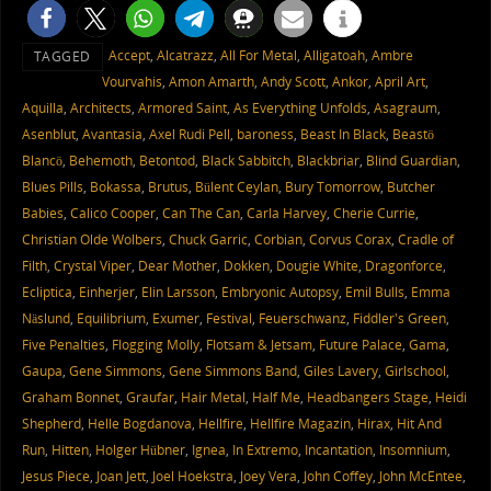
Accept
,
Alcatrazz
,
All For Metal
,
Alligatoah
,
Ambre
TAGGED
Vourvahis
,
Amon Amarth
,
Andy Scott
,
Ankor
,
April Art
,
Aquilla
,
Architects
,
Armored Saint
,
As Everything Unfolds
,
Asagraum
,
Asenblut
,
Avantasia
,
Axel Rudi Pell
,
baroness
,
Beast In Black
,
Beastö
Blancö
,
Behemoth
,
Betontod
,
Black Sabbitch
,
Blackbriar
,
Blind Guardian
,
Blues Pills
,
Bokassa
,
Brutus
,
Bülent Ceylan
,
Bury Tomorrow
,
Butcher
Babies
,
Calico Cooper
,
Can The Can
,
Carla Harvey
,
Cherie Currie
,
Christian Olde Wolbers
,
Chuck Garric
,
Corbian
,
Corvus Corax
,
Cradle of
Filth
,
Crystal Viper
,
Dear Mother
,
Dokken
,
Dougie White
,
Dragonforce
,
Ecliptica
,
Einherjer
,
Elin Larsson
,
Embryonic Autopsy
,
Emil Bulls
,
Emma
Näslund
,
Equilibrium
,
Exumer
,
Festival
,
Feuerschwanz
,
Fiddler's Green
,
Five Penalties
,
Flogging Molly
,
Flotsam & Jetsam
,
Future Palace
,
Gama
,
Gaupa
,
Gene Simmons
,
Gene Simmons Band
,
Giles Lavery
,
Girlschool
,
Graham Bonnet
,
Graufar
,
Hair Metal
,
Half Me
,
Headbangers Stage
,
Heidi
Shepherd
,
Helle Bogdanova
,
Hellfire
,
Hellfire Magazin
,
Hirax
,
Hit And
Run
,
Hitten
,
Holger Hübner
,
Ignea
,
In Extremo
,
Incantation
,
Insomnium
,
Jesus Piece
,
Joan Jett
,
Joel Hoekstra
,
Joey Vera
,
John Coffey
,
John McEntee
,