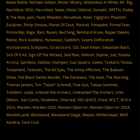
Metal Battle
,
Michael Gilbert
,
Mister Misery
,
Motionless In White
,
Mr. Big
,
Nachtblut
,
NDH
,
Necrotted
,
News
,
Niklas Stålvind
,
Oomph!
,
OPETH
,
Paddy
& The Rats
,
pain
,
Paolo Ribaldini
,
Persefone
,
Peter Tägtgren
,
Phantom
Excaliver
,
Philip Shouse
,
Planet Of Zeus
,
Portrait
,
Poseydon
,
Primal Fear
,
Primordial
,
Rage
,
Rain
,
Raven
,
Red Fang
,
Reinhard Kruse
,
Ripper Owens
,
Robse
,
Rock Goddess
,
Runaways
,
Sabbitch
,
Satans Defloration
Incorporated
,
Scorpions
,
Scratchcore
,
SDI
,
Sean Killian
,
Sebastian Bach
,
Sick Of It All
,
Sign Of The Wicked
,
Skid Row
,
Skiltron
,
Skyline
,
Soil
,
Sonata
Arctica
,
Spiritbox
,
Stallion
,
Stumpen
,
Suzi Quatro
,
Sweet
,
Tankard
,
Tessia
,
Testament
,
Textures
,
The 69 Eyes
,
The Amity Affliction
,
The Baboon
Show
,
The Black Dahlia Murder
,
The Darkness
,
The Host
,
The Warning
,
Thomas Jensen
,
Tim "Tetzel" Schmidt
,
Tina Guo
,
Tobias Sammet
,
Trelldom
,
Uada
,
Unleash the Archers
,
Unleashed The Archers
,
Unto
Others.
,
Van Canto
,
Vanaheim
,
Villarreal
,
VIO-LENCE
,
Vreid
,
W:E:T
,
W:O:A
2024
,
Wacken
,
Wacken 2025
,
Wacken Open Air
,
Wacken Open Air 2024
,
Wasted Land
,
Wasteland
,
Wasteland Stage
,
Watain
,
Whitechapel
,
Wolf
,
Xandria
,
Zora Cock