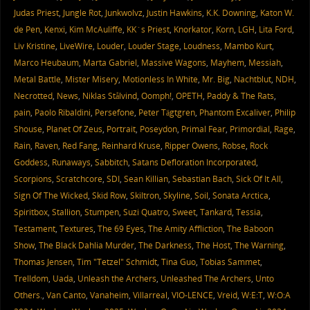
Judas Priest
,
Jungle Rot
,
Junkwolvz
,
Justin Hawkins
,
K.K. Downing
,
Katon W.
de Pen
,
Kenxi
,
Kim McAuliffe
,
KK´s Priest
,
Knorkator
,
Korn
,
LGH
,
Lita Ford
,
Liv Kristine
,
LiveWire
,
Louder
,
Louder Stage
,
Loudness
,
Mambo Kurt
,
Marco Heubaum
,
Marta Gabriel
,
Massive Wagons
,
Mayhem
,
Messiah
,
Metal Battle
,
Mister Misery
,
Motionless In White
,
Mr. Big
,
Nachtblut
,
NDH
,
Necrotted
,
News
,
Niklas Stålvind
,
Oomph!
,
OPETH
,
Paddy & The Rats
,
pain
,
Paolo Ribaldini
,
Persefone
,
Peter Tägtgren
,
Phantom Excaliver
,
Philip
Shouse
,
Planet Of Zeus
,
Portrait
,
Poseydon
,
Primal Fear
,
Primordial
,
Rage
,
Rain
,
Raven
,
Red Fang
,
Reinhard Kruse
,
Ripper Owens
,
Robse
,
Rock
Goddess
,
Runaways
,
Sabbitch
,
Satans Defloration Incorporated
,
Scorpions
,
Scratchcore
,
SDI
,
Sean Killian
,
Sebastian Bach
,
Sick Of It All
,
Sign Of The Wicked
,
Skid Row
,
Skiltron
,
Skyline
,
Soil
,
Sonata Arctica
,
Spiritbox
,
Stallion
,
Stumpen
,
Suzi Quatro
,
Sweet
,
Tankard
,
Tessia
,
Testament
,
Textures
,
The 69 Eyes
,
The Amity Affliction
,
The Baboon
Show
,
The Black Dahlia Murder
,
The Darkness
,
The Host
,
The Warning
,
Thomas Jensen
,
Tim "Tetzel" Schmidt
,
Tina Guo
,
Tobias Sammet
,
Trelldom
,
Uada
,
Unleash the Archers
,
Unleashed The Archers
,
Unto
Others.
,
Van Canto
,
Vanaheim
,
Villarreal
,
VIO-LENCE
,
Vreid
,
W:E:T
,
W:O:A