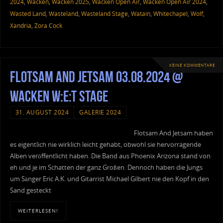
2024
,
Wacken
,
Wacken 2025
,
Wacken Open Air
,
Wacken Open Air 2024
,
Wasted Land
,
Wasteland
,
Wasteland Stage
,
Watain
,
Whitechapel
,
Wolf
,
Xandria
,
Zora Cock
KEINE KOMMENTARE
Flotsam And Jetsam 03.08.2024 @
Wacken W:E:T Stage
31. AUGUST 2024
GALERIE 2024
Flotsam And Jetsam haben
es eigentlich nie wirklich leicht gehabt, obwohl sie hervorragende
Alben veröffentlicht haben. Die Band aus Phoenix Arizona stand von
eh und je im Schatten der ganz Großen. Dennoch haben die Jungs
um Sänger Eric A.K. und Gitarrist Michael Gilbert nie den Kopf in den
Sand gesteckt
WEITERLESEN!