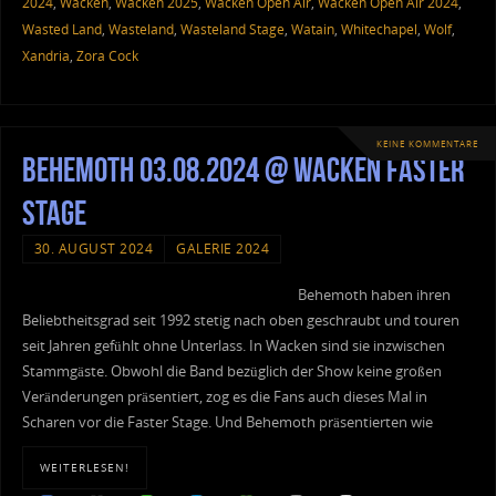
2024
,
Wacken
,
Wacken 2025
,
Wacken Open Air
,
Wacken Open Air 2024
,
Wasted Land
,
Wasteland
,
Wasteland Stage
,
Watain
,
Whitechapel
,
Wolf
,
Xandria
,
Zora Cock
KEINE KOMMENTARE
Behemoth 03.08.2024 @ Wacken Faster
Stage
30. AUGUST 2024
GALERIE 2024
Behemoth haben ihren
Beliebtheitsgrad seit 1992 stetig nach oben geschraubt und touren
seit Jahren gefühlt ohne Unterlass. In Wacken sind sie inzwischen
Stammgäste. Obwohl die Band bezüglich der Show keine großen
Veränderungen präsentiert, zog es die Fans auch dieses Mal in
Scharen vor die Faster Stage. Und Behemoth präsentierten wie
WEITERLESEN!