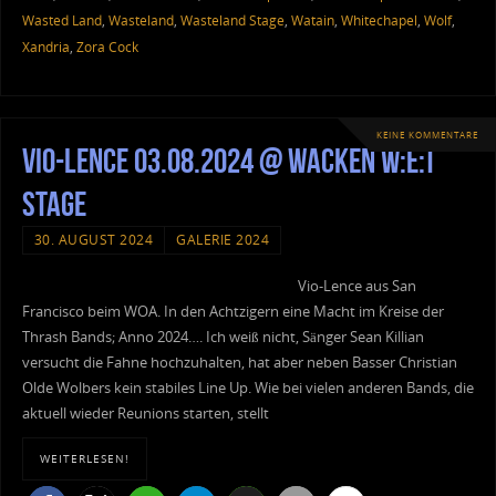
Wasted Land
,
Wasteland
,
Wasteland Stage
,
Watain
,
Whitechapel
,
Wolf
,
Xandria
,
Zora Cock
KEINE KOMMENTARE
Vio-Lence 03.08.2024 @ Wacken W:E:T
Stage
30. AUGUST 2024
GALERIE 2024
Vio-Lence aus San
Francisco beim WOA. In den Achtzigern eine Macht im Kreise der
Thrash Bands; Anno 2024…. Ich weiß nicht, Sänger Sean Killian
versucht die Fahne hochzuhalten, hat aber neben Basser Christian
Olde Wolbers kein stabiles Line Up. Wie bei vielen anderen Bands, die
aktuell wieder Reunions starten, stellt
WEITERLESEN!