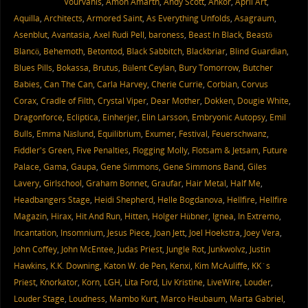
Vourvahis
,
Amon Amarth
,
Andy Scott
,
Ankor
,
April Art
,
Aquilla
,
Architects
,
Armored Saint
,
As Everything Unfolds
,
Asagraum
,
Asenblut
,
Avantasia
,
Axel Rudi Pell
,
baroness
,
Beast In Black
,
Beastö
Blancö
,
Behemoth
,
Betontod
,
Black Sabbitch
,
Blackbriar
,
Blind Guardian
,
Blues Pills
,
Bokassa
,
Brutus
,
Bülent Ceylan
,
Bury Tomorrow
,
Butcher
Babies
,
Can The Can
,
Carla Harvey
,
Cherie Currie
,
Corbian
,
Corvus
Corax
,
Cradle of Filth
,
Crystal Viper
,
Dear Mother
,
Dokken
,
Dougie White
,
Dragonforce
,
Ecliptica
,
Einherjer
,
Elin Larsson
,
Embryonic Autopsy
,
Emil
Bulls
,
Emma Näslund
,
Equilibrium
,
Exumer
,
Festival
,
Feuerschwanz
,
Fiddler's Green
,
Five Penalties
,
Flogging Molly
,
Flotsam & Jetsam
,
Future
Palace
,
Gama
,
Gaupa
,
Gene Simmons
,
Gene Simmons Band
,
Giles
Lavery
,
Girlschool
,
Graham Bonnet
,
Graufar
,
Hair Metal
,
Half Me
,
Headbangers Stage
,
Heidi Shepherd
,
Helle Bogdanova
,
Hellfire
,
Hellfire
Magazin
,
Hirax
,
Hit And Run
,
Hitten
,
Holger Hübner
,
Ignea
,
In Extremo
,
Incantation
,
Insomnium
,
Jesus Piece
,
Joan Jett
,
Joel Hoekstra
,
Joey Vera
,
John Coffey
,
John McEntee
,
Judas Priest
,
Jungle Rot
,
Junkwolvz
,
Justin
Hawkins
,
K.K. Downing
,
Katon W. de Pen
,
Kenxi
,
Kim McAuliffe
,
KK´s
Priest
,
Knorkator
,
Korn
,
LGH
,
Lita Ford
,
Liv Kristine
,
LiveWire
,
Louder
,
Louder Stage
,
Loudness
,
Mambo Kurt
,
Marco Heubaum
,
Marta Gabriel
,