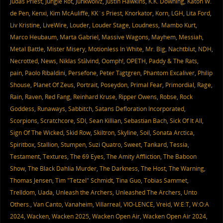
Judas Priest
,
Jungle Rot
,
Junkwolvz
,
Justin Hawkins
,
K.K. Downing
,
Katon W.
de Pen
,
Kenxi
,
Kim McAuliffe
,
KK´s Priest
,
Knorkator
,
Korn
,
LGH
,
Lita Ford
,
Liv Kristine
,
LiveWire
,
Louder
,
Louder Stage
,
Loudness
,
Mambo Kurt
,
Marco Heubaum
,
Marta Gabriel
,
Massive Wagons
,
Mayhem
,
Messiah
,
Metal Battle
,
Mister Misery
,
Motionless In White
,
Mr. Big
,
Nachtblut
,
NDH
,
Necrotted
,
News
,
Niklas Stålvind
,
Oomph!
,
OPETH
,
Paddy & The Rats
,
pain
,
Paolo Ribaldini
,
Persefone
,
Peter Tägtgren
,
Phantom Excaliver
,
Philip
Shouse
,
Planet Of Zeus
,
Portrait
,
Poseydon
,
Primal Fear
,
Primordial
,
Rage
,
Rain
,
Raven
,
Red Fang
,
Reinhard Kruse
,
Ripper Owens
,
Robse
,
Rock
Goddess
,
Runaways
,
Sabbitch
,
Satans Defloration Incorporated
,
Scorpions
,
Scratchcore
,
SDI
,
Sean Killian
,
Sebastian Bach
,
Sick Of It All
,
Sign Of The Wicked
,
Skid Row
,
Skiltron
,
Skyline
,
Soil
,
Sonata Arctica
,
Spiritbox
,
Stallion
,
Stumpen
,
Suzi Quatro
,
Sweet
,
Tankard
,
Tessia
,
Testament
,
Textures
,
The 69 Eyes
,
The Amity Affliction
,
The Baboon
Show
,
The Black Dahlia Murder
,
The Darkness
,
The Host
,
The Warning
,
Thomas Jensen
,
Tim "Tetzel" Schmidt
,
Tina Guo
,
Tobias Sammet
,
Trelldom
,
Uada
,
Unleash the Archers
,
Unleashed The Archers
,
Unto
Others.
,
Van Canto
,
Vanaheim
,
Villarreal
,
VIO-LENCE
,
Vreid
,
W:E:T
,
W:O:A
2024
,
Wacken
,
Wacken 2025
,
Wacken Open Air
,
Wacken Open Air 2024
,