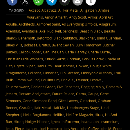
Accept
,
Alcatrazz
,
All For Metal
,
Alligatoah
,
Ambre
TAGGED
Vourvahis
,
Amon Amarth
,
Andy Scott
,
Ankor
,
April Art
,
Aquilla
,
Architects
,
Armored Saint
,
As Everything Unfolds
,
Asagraum
,
Asenblut
,
Avantasia
,
Axel Rudi Pell
,
baroness
,
Beast In Black
,
Beastö
Blancö
,
Behemoth
,
Betontod
,
Black Sabbitch
,
Blackbriar
,
Blind Guardian
,
Blues Pills
,
Bokassa
,
Brutus
,
Bülent Ceylan
,
Bury Tomorrow
,
Butcher
Babies
,
Calico Cooper
,
Can The Can
,
Carla Harvey
,
Cherie Currie
,
Christian Olde Wolbers
,
Chuck Garric
,
Corbian
,
Corvus Corax
,
Cradle of
Filth
,
Crystal Viper
,
Dani Filth
,
Dear Mother
,
Dokken
,
Dougie White
,
Dragonforce
,
Ecliptica
,
Einherjer
,
Elin Larsson
,
Embryonic Autopsy
,
Emil
Bulls
,
Emma Näslund
,
Equilibrium
,
Eric A.K.
,
Exumer
,
Festival
,
Feuerschwanz
,
Fiddler's Green
,
Five Penalties
,
Flogging Molly
,
Flotsam &
Jetsam
,
Flotsam And Jetsam
,
Future Palace
,
Gama
,
Gaupa
,
Gene
Simmons
,
Gene Simmons Band
,
Giles Lavery
,
Girlschool
,
Graham
Bonnet
,
Graufar
,
Hair Metal
,
Half Me
,
Headbangers Stage
,
Heidi
Shepherd
,
Helle Bogdanova
,
Hellfire
,
Hellfire Magazin
,
Hirax
,
Hit And
Run
,
Hitten
,
Holger Hübner
,
Ignea
,
In Extremo
,
Incantation
,
Insomnium
,
Jesus Piece
,
Joan Jett
,
Joel Hoekstra
,
Joey Vera
,
John Coffey
,
John McEntee
,