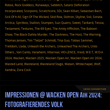
Robse
,
Rock Goddess
,
Runaways
,
Sabbitch
,
Satans Defloration
Incorporated
,
Scorpions
,
Scratchcore
,
SDI
,
Sean Killian
,
Sebastian Bach
,
Sick Of It All
,
Sign Of The Wicked
,
Skid Row
,
Skiltron
,
Skyline
,
Soil
,
Sonata
Arctica
,
Spiritbox
,
Stallion
,
Stumpen
,
Suzi Quatro
,
Sweet
,
Tankard
,
Tessia
,
Testament
,
Textures
,
The 69 Eyes
,
The Amity Affliction
,
The Baboon
Show
,
The Black Dahlia Murder
,
The Darkness
,
The Host
,
The Warning
,
Thomas Jensen
,
Tim "Tetzel" Schmidt
,
Tina Guo
,
Tobias Sammet
,
Trelldom
,
Uada
,
Unleash the Archers
,
Unleashed The Archers
,
Unto
Others.
,
Van Canto
,
Vanaheim
,
Villarreal
,
VIO-LENCE
,
Vreid
,
W:E:T
,
W:O:A
2024
,
Wacken
,
Wacken 2025
,
Wacken Open Air
,
Wacken Open Air 2024
,
Wasted Land
,
Wasteland
,
Wasteland Stage
,
Watain
,
Whitechapel
,
Wolf
,
Xandria
,
Zora Cock
KEINE KOMMENTARE
Impressionen @ Wacken Open Air 2024:
fotografierendes Volk