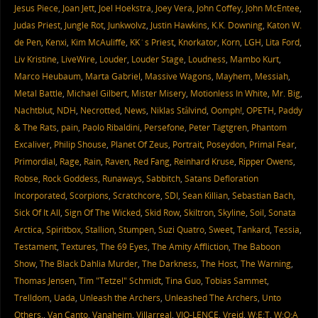
Jesus Piece
,
Joan Jett
,
Joel Hoekstra
,
Joey Vera
,
John Coffey
,
John McEntee
,
Judas Priest
,
Jungle Rot
,
Junkwolvz
,
Justin Hawkins
,
K.K. Downing
,
Katon W.
de Pen
,
Kenxi
,
Kim McAuliffe
,
KK´s Priest
,
Knorkator
,
Korn
,
LGH
,
Lita Ford
,
Liv Kristine
,
LiveWire
,
Louder
,
Louder Stage
,
Loudness
,
Mambo Kurt
,
Marco Heubaum
,
Marta Gabriel
,
Massive Wagons
,
Mayhem
,
Messiah
,
Metal Battle
,
Michael Gilbert
,
Mister Misery
,
Motionless In White
,
Mr. Big
,
Nachtblut
,
NDH
,
Necrotted
,
News
,
Niklas Stålvind
,
Oomph!
,
OPETH
,
Paddy
& The Rats
,
pain
,
Paolo Ribaldini
,
Persefone
,
Peter Tägtgren
,
Phantom
Excaliver
,
Philip Shouse
,
Planet Of Zeus
,
Portrait
,
Poseydon
,
Primal Fear
,
Primordial
,
Rage
,
Rain
,
Raven
,
Red Fang
,
Reinhard Kruse
,
Ripper Owens
,
Robse
,
Rock Goddess
,
Runaways
,
Sabbitch
,
Satans Defloration
Incorporated
,
Scorpions
,
Scratchcore
,
SDI
,
Sean Killian
,
Sebastian Bach
,
Sick Of It All
,
Sign Of The Wicked
,
Skid Row
,
Skiltron
,
Skyline
,
Soil
,
Sonata
Arctica
,
Spiritbox
,
Stallion
,
Stumpen
,
Suzi Quatro
,
Sweet
,
Tankard
,
Tessia
,
Testament
,
Textures
,
The 69 Eyes
,
The Amity Affliction
,
The Baboon
Show
,
The Black Dahlia Murder
,
The Darkness
,
The Host
,
The Warning
,
Thomas Jensen
,
Tim "Tetzel" Schmidt
,
Tina Guo
,
Tobias Sammet
,
Trelldom
,
Uada
,
Unleash the Archers
,
Unleashed The Archers
,
Unto
Others.
,
Van Canto
,
Vanaheim
,
Villarreal
,
VIO-LENCE
,
Vreid
,
W:E:T
,
W:O:A