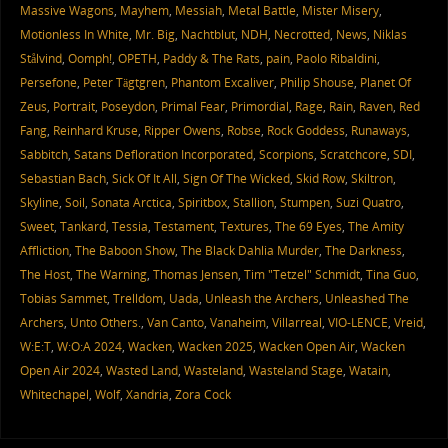
Massive Wagons
,
Mayhem
,
Messiah
,
Metal Battle
,
Mister Misery
,
Motionless In White
,
Mr. Big
,
Nachtblut
,
NDH
,
Necrotted
,
News
,
Niklas
Stålvind
,
Oomph!
,
OPETH
,
Paddy & The Rats
,
pain
,
Paolo Ribaldini
,
Persefone
,
Peter Tägtgren
,
Phantom Excaliver
,
Philip Shouse
,
Planet Of
Zeus
,
Portrait
,
Poseydon
,
Primal Fear
,
Primordial
,
Rage
,
Rain
,
Raven
,
Red
Fang
,
Reinhard Kruse
,
Ripper Owens
,
Robse
,
Rock Goddess
,
Runaways
,
Sabbitch
,
Satans Defloration Incorporated
,
Scorpions
,
Scratchcore
,
SDI
,
Sebastian Bach
,
Sick Of It All
,
Sign Of The Wicked
,
Skid Row
,
Skiltron
,
Skyline
,
Soil
,
Sonata Arctica
,
Spiritbox
,
Stallion
,
Stumpen
,
Suzi Quatro
,
Sweet
,
Tankard
,
Tessia
,
Testament
,
Textures
,
The 69 Eyes
,
The Amity
Affliction
,
The Baboon Show
,
The Black Dahlia Murder
,
The Darkness
,
The Host
,
The Warning
,
Thomas Jensen
,
Tim "Tetzel" Schmidt
,
Tina Guo
,
Tobias Sammet
,
Trelldom
,
Uada
,
Unleash the Archers
,
Unleashed The
Archers
,
Unto Others.
,
Van Canto
,
Vanaheim
,
Villarreal
,
VIO-LENCE
,
Vreid
,
W:E:T
,
W:O:A 2024
,
Wacken
,
Wacken 2025
,
Wacken Open Air
,
Wacken
Open Air 2024
,
Wasted Land
,
Wasteland
,
Wasteland Stage
,
Watain
,
Whitechapel
,
Wolf
,
Xandria
,
Zora Cock