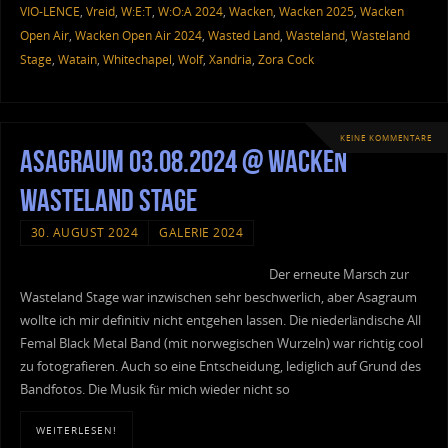
VIO-LENCE
,
Vreid
,
W:E:T
,
W:O:A 2024
,
Wacken
,
Wacken 2025
,
Wacken
Open Air
,
Wacken Open Air 2024
,
Wasted Land
,
Wasteland
,
Wasteland
Stage
,
Watain
,
Whitechapel
,
Wolf
,
Xandria
,
Zora Cock
KEINE KOMMENTARE
Asagraum 03.08.2024 @ Wacken
Wasteland Stage
30. AUGUST 2024
GALERIE 2024
Der erneute Marsch zur
Wasteland Stage war inzwischen sehr beschwerlich, aber Asagraum
wollte ich mir definitiv nicht entgehen lassen. Die niederländische All
Femal Black Metal Band (mit norwegischen Wurzeln) war richtig cool
zu fotografieren. Auch so eine Entscheidung, lediglich auf Grund des
Bandfotos. Die Musik für mich wieder nicht so
WEITERLESEN!