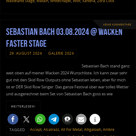
Wasteland Stage
,
Watain
,
Whitechapel
,
Wolf
,
Xandria
,
Zora Cock
KEINE KOMMENTARE
Sebastian Bach 03.08.2024 @ Wacken
Faster Stage
29. AUGUST 2024
GALERIE 2024
Sebastian Bach stand ganz
weit oben auf meiner Wacken 2024 Wunschliste. Ich kann zwar sehr
gut mit den Skid Row Outputs ohne Sebastian leben, aber für mich
ist er DER Skid Row Sänger. Das ganze Festival über war tolles Wetter
und ausgerechnet beim Set von Sebastian Bach goss es wie
WEITERLESEN!
Accept
,
Alcatrazz
,
All For Metal
,
Alligatoah
,
Ambre
TAGGED