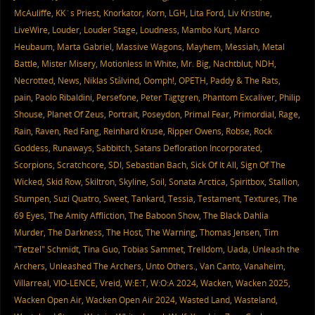
McAuliffe
,
KK´s Priest
,
Knorkator
,
Korn
,
LGH
,
Lita Ford
,
Liv Kristine
,
LiveWire
,
Louder
,
Louder Stage
,
Loudness
,
Mambo Kurt
,
Marco
Heubaum
,
Marta Gabriel
,
Massive Wagons
,
Mayhem
,
Messiah
,
Metal
Battle
,
Mister Misery
,
Motionless In White
,
Mr. Big
,
Nachtblut
,
NDH
,
Necrotted
,
News
,
Niklas Stålvind
,
Oomph!
,
OPETH
,
Paddy & The Rats
,
pain
,
Paolo Ribaldini
,
Persefone
,
Peter Tägtgren
,
Phantom Excaliver
,
Philip
Shouse
,
Planet Of Zeus
,
Portrait
,
Poseydon
,
Primal Fear
,
Primordial
,
Rage
,
Rain
,
Raven
,
Red Fang
,
Reinhard Kruse
,
Ripper Owens
,
Robse
,
Rock
Goddess
,
Runaways
,
Sabbitch
,
Satans Defloration Incorporated
,
Scorpions
,
Scratchcore
,
SDI
,
Sebastian Bach
,
Sick Of It All
,
Sign Of The
Wicked
,
Skid Row
,
Skiltron
,
Skyline
,
Soil
,
Sonata Arctica
,
Spiritbox
,
Stallion
,
Stumpen
,
Suzi Quatro
,
Sweet
,
Tankard
,
Tessia
,
Testament
,
Textures
,
The
69 Eyes
,
The Amity Affliction
,
The Baboon Show
,
The Black Dahlia
Murder
,
The Darkness
,
The Host
,
The Warning
,
Thomas Jensen
,
Tim
"Tetzel" Schmidt
,
Tina Guo
,
Tobias Sammet
,
Trelldom
,
Uada
,
Unleash the
Archers
,
Unleashed The Archers
,
Unto Others.
,
Van Canto
,
Vanaheim
,
Villarreal
,
VIO-LENCE
,
Vreid
,
W:E:T
,
W:O:A 2024
,
Wacken
,
Wacken 2025
,
Wacken Open Air
,
Wacken Open Air 2024
,
Wasted Land
,
Wasteland
,