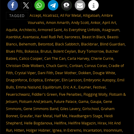
Accept
,
Alcatrazz
,
All For Metal
,
Alligatoah
,
Ambre
TAGGED
Vourvahis
,
Amon Amarth
,
Andy Scott
,
Ankor
,
April Art
,
Aquilla
,
Architects
,
Armored Saint
,
As Everything Unfolds
,
Asagraum
,
Asenblut
,
Avantasia
,
Axel Rudi Pell
,
baroness
,
Beast In Black
,
Beastö
Blancö
,
Behemoth
,
Betontod
,
Black Sabbitch
,
Blackbriar
,
Blind Guardian
,
Blues Pills
,
Bokassa
,
Brutus
,
Bülent Ceylan
,
Bury Tomorrow
,
Butcher
Babies
,
Calico Cooper
,
Can The Can
,
Carla Harvey
,
Cherie Currie
,
Christian Olde Wolbers
,
Chuck Garric
,
Corbian
,
Corvus Corax
,
Cradle of
Filth
,
Crystal Viper
,
Dani Filth
,
Dear Mother
,
Dokken
,
Dougie White
,
Dragonforce
,
Ecliptica
,
Einherjer
,
Elin Larsson
,
Embryonic Autopsy
,
Emil
Bulls
,
Emma Näslund
,
Equilibrium
,
Eric A.K.
,
Exumer
,
Festival
,
Feuerschwanz
,
Fiddler's Green
,
Five Penalties
,
Flogging Molly
,
Flotsam &
Jetsam
,
Flotsam And Jetsam
,
Future Palace
,
Gama
,
Gaupa
,
Gene
Simmons
,
Gene Simmons Band
,
Giles Lavery
,
Girlschool
,
Graham
Bonnet
,
Graufar
,
Hair Metal
,
Half Me
,
Headbangers Stage
,
Heidi
Shepherd
,
Helle Bogdanova
,
Hellfire
,
Hellfire Magazin
,
Hirax
,
Hit And
Run
,
Hitten
,
Holger Hübner
,
Ignea
,
In Extremo
,
Incantation
,
Insomnium
,