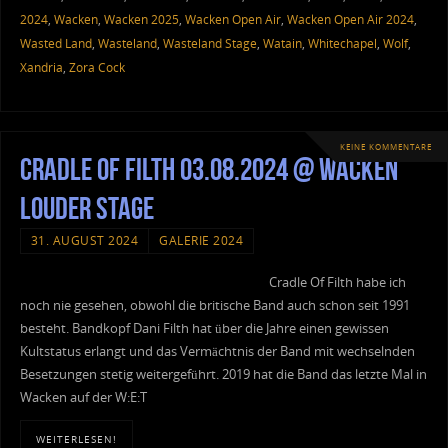
2024
,
Wacken
,
Wacken 2025
,
Wacken Open Air
,
Wacken Open Air 2024
,
Wasted Land
,
Wasteland
,
Wasteland Stage
,
Watain
,
Whitechapel
,
Wolf
,
Xandria
,
Zora Cock
KEINE KOMMENTARE
Cradle Of Filth 03.08.2024 @ Wacken
Louder Stage
31. AUGUST 2024
GALERIE 2024
Cradle Of Filth habe ich
noch nie gesehen, obwohl die britische Band auch schon seit 1991
besteht. Bandkopf Dani Filth hat über die Jahre einen gewissen
Kultstatus erlangt und das Vermächtnis der Band mit wechselnden
Besetzungen stetig weitergeführt. 2019 hat die Band das letzte Mal in
Wacken auf der W:E:T
WEITERLESEN!