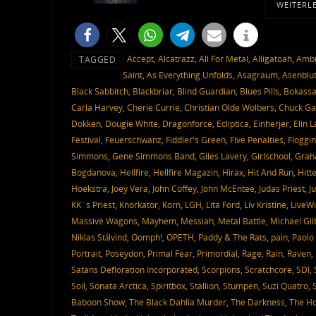
WEITERL
Accept
,
Alcatrazz
,
All For Metal
,
Alligatoah
,
Ambr
TAGGED
Saint
,
As Everything Unfolds
,
Asagraum
,
Asenblu
Black Sabbitch
,
Blackbriar
,
Blind Guardian
,
Blues Pills
,
Bokass
Carla Harvey
,
Cherie Currie
,
Christian Olde Wolbers
,
Chuck Ga
Dokken
,
Dougie White
,
Dragonforce
,
Ecliptica
,
Einherjer
,
Elin 
Festival
,
Feuerschwanz
,
Fiddler's Green
,
Five Penalties
,
Floggin
Simmons
,
Gene Simmons Band
,
Giles Lavery
,
Girlschool
,
Grah
Bogdanova
,
Hellfire
,
Hellfire Magazin
,
Hirax
,
Hit And Run
,
Hitt
Hoekstra
,
Joey Vera
,
John Coffey
,
John McEntee
,
Judas Priest
,
J
KK´s Priest
,
Knorkator
,
Korn
,
LGH
,
Lita Ford
,
Liv Kristine
,
LiveWi
Massive Wagons
,
Mayhem
,
Messiah
,
Metal Battle
,
Michael Gil
Niklas Stålvind
,
Oomph!
,
OPETH
,
Paddy & The Rats
,
pain
,
Paolo 
Portrait
,
Poseydon
,
Primal Fear
,
Primordial
,
Rage
,
Rain
,
Raven
,
Satans Defloration Incorporated
,
Scorpions
,
Scratchcore
,
SDI
,
Soil
,
Sonata Arctica
,
Spiritbox
,
Stallion
,
Stumpen
,
Suzi Quatro
,
Baboon Show
,
The Black Dahlia Murder
,
The Darkness
,
The Ho