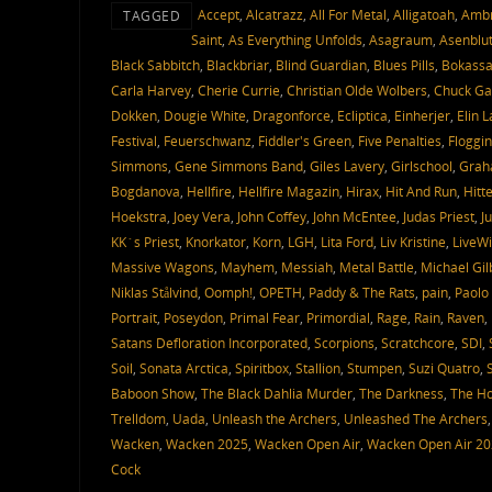
Accept
,
Alcatrazz
,
All For Metal
,
Alligatoah
,
Ambr
TAGGED
Saint
,
As Everything Unfolds
,
Asagraum
,
Asenblu
Black Sabbitch
,
Blackbriar
,
Blind Guardian
,
Blues Pills
,
Bokass
Carla Harvey
,
Cherie Currie
,
Christian Olde Wolbers
,
Chuck Ga
Dokken
,
Dougie White
,
Dragonforce
,
Ecliptica
,
Einherjer
,
Elin 
Festival
,
Feuerschwanz
,
Fiddler's Green
,
Five Penalties
,
Floggin
Simmons
,
Gene Simmons Band
,
Giles Lavery
,
Girlschool
,
Grah
Bogdanova
,
Hellfire
,
Hellfire Magazin
,
Hirax
,
Hit And Run
,
Hitt
Hoekstra
,
Joey Vera
,
John Coffey
,
John McEntee
,
Judas Priest
,
J
KK´s Priest
,
Knorkator
,
Korn
,
LGH
,
Lita Ford
,
Liv Kristine
,
LiveWi
Massive Wagons
,
Mayhem
,
Messiah
,
Metal Battle
,
Michael Gil
Niklas Stålvind
,
Oomph!
,
OPETH
,
Paddy & The Rats
,
pain
,
Paolo 
Portrait
,
Poseydon
,
Primal Fear
,
Primordial
,
Rage
,
Rain
,
Raven
,
Satans Defloration Incorporated
,
Scorpions
,
Scratchcore
,
SDI
,
Soil
,
Sonata Arctica
,
Spiritbox
,
Stallion
,
Stumpen
,
Suzi Quatro
,
Baboon Show
,
The Black Dahlia Murder
,
The Darkness
,
The Ho
Trelldom
,
Uada
,
Unleash the Archers
,
Unleashed The Archers
Wacken
,
Wacken 2025
,
Wacken Open Air
,
Wacken Open Air 2
Cock