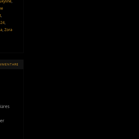
Skyline
,
he
t
,
024
,
ia
,
Zora
OMMENTARE
iäres
her