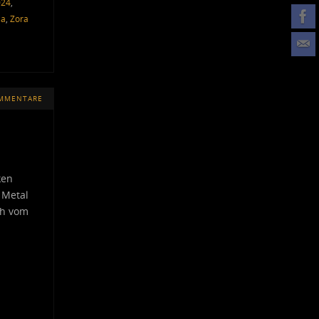
024
,
ia
,
Zora
OMMENTARE
ken
 Metal
ch vom