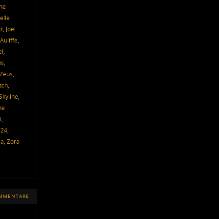
ne
elle
tt
,
Joel
Auliffe
,
el
,
ws
,
 Zeus
,
tch
,
Skyline
,
he
t
,
024
,
ia
,
Zora
OMMENTARE