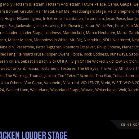
g Molly
,
Flotsam & Jetsam
,
Flotsam And Jetsam
,
Future Palace
,
Gama
,
Gaupa
,
Ge
am Bonnet
,
Graufar
,
Hair Metal
,
Half Me
,
Headbangers Stage
,
Heidi Shepherd
,
H
en
,
Holger Hübner
,
Ignea
,
In Extremo
,
Incantation
,
Insomnium
,
Jesus Piece
,
Joan Je
ungle Rot
,
Junkwolvz
,
Justin Hawkins
,
K.K. Downing
,
Katon W. de Pen
,
Kenxi
,
Kim Mc
re
,
Louder
,
Louder Stage
,
Loudness
,
Mambo Kurt
,
Marco Heubaum
,
Marta Gabri
bert
,
Mister Misery
,
Motionless In White
,
Mr. Big
,
Nachtblut
,
NDH
,
Necrotted
,
Ne
Ribaldini
,
Persefone
,
Peter Tägtgren
,
Phantom Excaliver
,
Philip Shouse
,
Planet Of
Red Fang
,
Reinhard Kruse
,
Ripper Owens
,
Robse
,
Rock Goddess
,
Runaways
,
Sabbi
Sean Killian
,
Sebastian Bach
,
Sick Of It All
,
Sign Of The Wicked
,
Skid Row
,
Skiltron
,
Sweet
,
Tankard
,
Tessia
,
Testament
,
Textures
,
The 69 Eyes
,
The Amity Affliction
,
T
st
,
The Warning
,
Thomas Jensen
,
Tim "Tetzel" Schmidt
,
Tina Guo
,
Tobias Samme
,
Unto Others.
,
Van Canto
,
Vanaheim
,
Villarreal
,
VIO-LENCE
,
Vreid
,
W:E:T
,
W:O:A 2
024
,
Wasted Land
,
Wasteland
,
Wasteland Stage
,
Watain
,
Whitechapel
,
Wolf
,
Xandr
KEINE K
Wacken Louder Stage