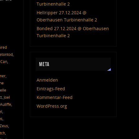
Turbinenhalle 2
Hellripper 27.12.2024 @
Oberhausen Turbinenhalle 2
Bonded 27.12.2024 @ Oberhausen
Turbinenhalle 2
ored
etontod
,
 Can
,
META
,
mer
,
Anmelden
ne
Eintrags-Feed
elle
Kommentar-Feed
tt
,
Joel
Auliffe
,
WordPress.org
el
,
ws
,
 Zeus
,
tch
,