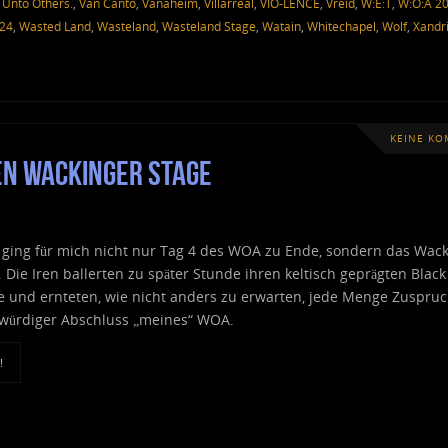
,
Unto Others.
,
Van Canto
,
Vanaheim
,
Villarreal
,
VIO-LENCE
,
Vreid
,
W:E:T
,
W:O:A 2
024
,
Wasted Land
,
Wasteland
,
Wasteland Stage
,
Watain
,
Whitechapel
,
Wolf
,
Xandr
KEINE K
en Wackinger Stage
l ging für mich nicht nur Tag 4 des WOA zu Ende, sondern das Wac
 Die Iren ballerten zu später Stunde ihren keltisch geprägten Black
te und ernteten, wie nicht anders zu erwarten, jede Menge Zuspru
 würdiger Abschluss „meines“ WOA.
!