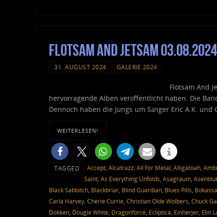
Flotsam And Jetsam 03.08.2024
31. AUGUST 2024
GALERIE 2024
Flotsam And Je
hervorragende Alben veröffentlicht haben. Die Ban
Dennoch haben die Jungs um Sänger Eric A.K. und Gi
WEITERLESEN!
Accept
,
Alcatrazz
,
All For Metal
,
Alligatoah
,
Ambr
TAGGED
Saint
,
As Everything Unfolds
,
Asagraum
,
Asenblu
Black Sabbitch
,
Blackbriar
,
Blind Guardian
,
Blues Pills
,
Bokass
Carla Harvey
,
Cherie Currie
,
Christian Olde Wolbers
,
Chuck Ga
Dokken
,
Dougie White
,
Dragonforce
,
Ecliptica
,
Einherjer
,
Elin 