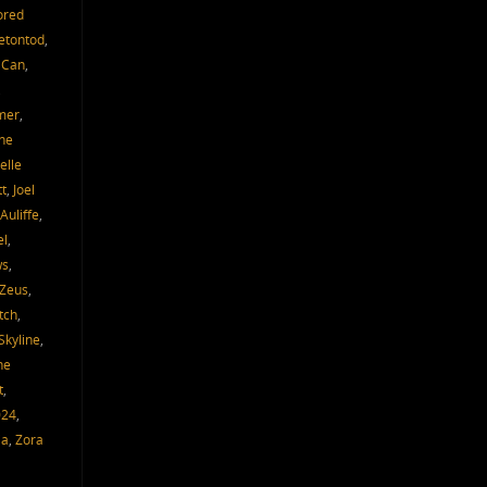
ored
etontod
,
 Can
,
,
mer
,
ne
elle
tt
,
Joel
Auliffe
,
el
,
ws
,
 Zeus
,
tch
,
Skyline
,
he
t
,
024
,
ia
,
Zora