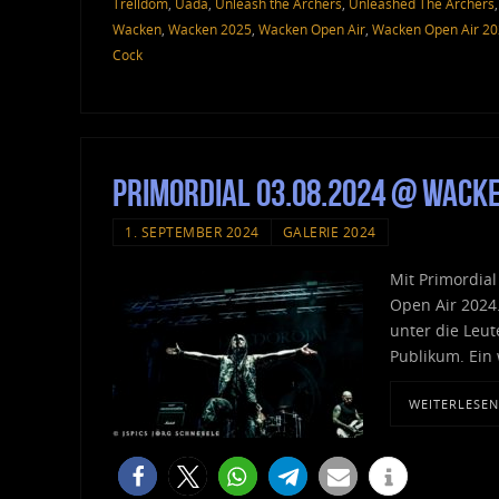
Trelldom
,
Uada
,
Unleash the Archers
,
Unleashed The Archers
Wacken
,
Wacken 2025
,
Wacken Open Air
,
Wacken Open Air 2
Cock
Primordial 03.08.2024 @ Wack
1. SEPTEMBER 2024
GALERIE 2024
Mit Primordia
Open Air 2024.
unter die Leu
Publikum. Ein
WEITERLESEN