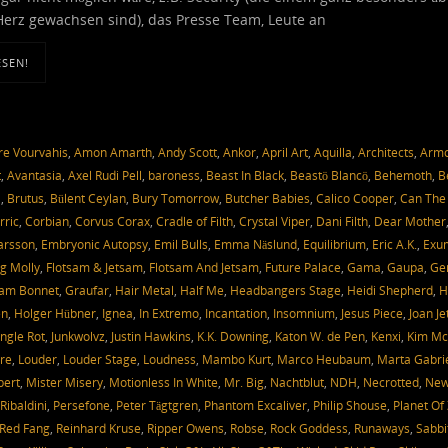
Herz gewachsen sind), das Presse Team, Leute an
ESEN!
e Vourvahis
,
Amon Amarth
,
Andy Scott
,
Ankor
,
April Art
,
Aquilla
,
Architects
,
Arm
t
,
Avantasia
,
Axel Rudi Pell
,
baroness
,
Beast In Black
,
Beastö Blancö
,
Behemoth
,
B
a
,
Brutus
,
Bülent Ceylan
,
Bury Tomorrow
,
Butcher Babies
,
Calico Cooper
,
Can The
rric
,
Corbian
,
Corvus Corax
,
Cradle of Filth
,
Crystal Viper
,
Dani Filth
,
Dear Mother
Larsson
,
Embryonic Autopsy
,
Emil Bulls
,
Emma Näslund
,
Equilibrium
,
Eric A.K.
,
Exu
g Molly
,
Flotsam & Jetsam
,
Flotsam And Jetsam
,
Future Palace
,
Gama
,
Gaupa
,
Ge
am Bonnet
,
Graufar
,
Hair Metal
,
Half Me
,
Headbangers Stage
,
Heidi Shepherd
,
H
en
,
Holger Hübner
,
Ignea
,
In Extremo
,
Incantation
,
Insomnium
,
Jesus Piece
,
Joan Je
ungle Rot
,
Junkwolvz
,
Justin Hawkins
,
K.K. Downing
,
Katon W. de Pen
,
Kenxi
,
Kim Mc
re
,
Louder
,
Louder Stage
,
Loudness
,
Mambo Kurt
,
Marco Heubaum
,
Marta Gabri
bert
,
Mister Misery
,
Motionless In White
,
Mr. Big
,
Nachtblut
,
NDH
,
Necrotted
,
Ne
Ribaldini
,
Persefone
,
Peter Tägtgren
,
Phantom Excaliver
,
Philip Shouse
,
Planet Of
Red Fang
,
Reinhard Kruse
,
Ripper Owens
,
Robse
,
Rock Goddess
,
Runaways
,
Sabbi