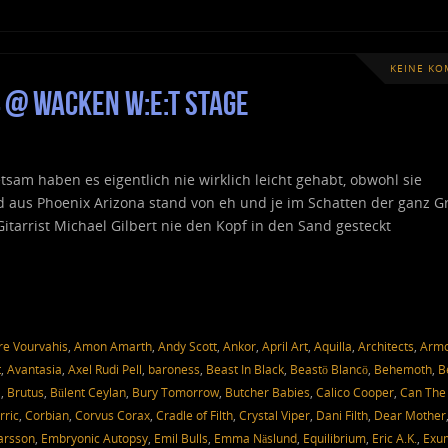
KEINE K
 @ Wacken W:E:T Stage
tsam haben es eigentlich nie wirklich leicht gehabt, obwohl sie
d aus Phoenix Arizona stand von eh und je im Schatten der ganz G
tarrist Michael Gilbert nie den Kopf in den Sand gesteckt
e Vourvahis
,
Amon Amarth
,
Andy Scott
,
Ankor
,
April Art
,
Aquilla
,
Architects
,
Arm
t
,
Avantasia
,
Axel Rudi Pell
,
baroness
,
Beast In Black
,
Beastö Blancö
,
Behemoth
,
B
a
,
Brutus
,
Bülent Ceylan
,
Bury Tomorrow
,
Butcher Babies
,
Calico Cooper
,
Can The
rric
,
Corbian
,
Corvus Corax
,
Cradle of Filth
,
Crystal Viper
,
Dani Filth
,
Dear Mother
Larsson
,
Embryonic Autopsy
,
Emil Bulls
,
Emma Näslund
,
Equilibrium
,
Eric A.K.
,
Exu