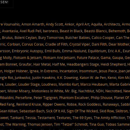
ESEN!
e Vourvahis
,
Amon Amarth
,
Andy Scott
,
Ankor
,
April Art
,
Aquilla
,
Architects
,
Arm
t
,
Avantasia
,
Axel Rudi Pell
,
baroness
,
Beast In Black
,
Beastö Blancö
,
Behemoth
,
B
a
,
Brutus
,
Bülent Ceylan
,
Bury Tomorrow
,
Butcher Babies
,
Calico Cooper
,
Can The
rric
,
Corbian
,
Corvus Corax
,
Cradle of Filth
,
Crystal Viper
,
Dani Filth
,
Dear Mother
Larsson
,
Embryonic Autopsy
,
Emil Bulls
,
Emma Näslund
,
Equilibrium
,
Eric A.K.
,
Exu
g Molly
,
Flotsam & Jetsam
,
Flotsam And Jetsam
,
Future Palace
,
Gama
,
Gaupa
,
Ge
am Bonnet
,
Graufar
,
Hair Metal
,
Half Me
,
Headbangers Stage
,
Heidi Shepherd
,
H
en
,
Holger Hübner
,
Ignea
,
In Extremo
,
Incantation
,
Insomnium
,
Jesus Piece
,
Joan Je
ungle Rot
,
Junkwolvz
,
Justin Hawkins
,
K.K. Downing
,
Katon W. de Pen
,
Kenxi
,
Kim Mc
re
,
Louder
,
Louder Stage
,
Loudness
,
Mambo Kurt
,
Marco Heubaum
,
Marta Gabri
bert
,
Mister Misery
,
Motionless In White
,
Mr. Big
,
Nachtblut
,
NDH
,
Necrotted
,
Ne
Ribaldini
,
Persefone
,
Peter Tägtgren
,
Phantom Excaliver
,
Philip Shouse
,
Planet Of
Red Fang
,
Reinhard Kruse
,
Ripper Owens
,
Robse
,
Rock Goddess
,
Runaways
,
Sabbi
Sean Killian
,
Sebastian Bach
,
Sick Of It All
,
Sign Of The Wicked
,
Skid Row
,
Skiltron
,
Sweet
,
Tankard
,
Tessia
,
Testament
,
Textures
,
The 69 Eyes
,
The Amity Affliction
,
T
st
,
The Warning
,
Thomas Jensen
,
Tim "Tetzel" Schmidt
,
Tina Guo
,
Tobias Samme