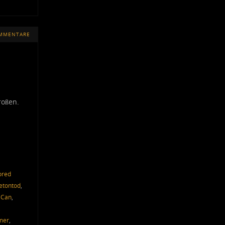
OMMENTARE
roßen.
ored
etontod
,
 Can
,
,
mer
,