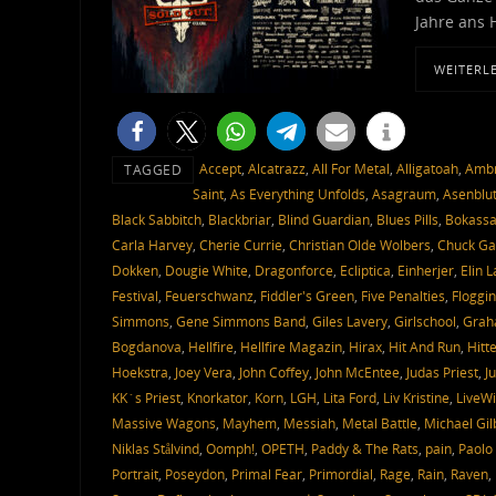
Jahre ans 
WEITERL
Accept
,
Alcatrazz
,
All For Metal
,
Alligatoah
,
Ambr
TAGGED
Saint
,
As Everything Unfolds
,
Asagraum
,
Asenblu
Black Sabbitch
,
Blackbriar
,
Blind Guardian
,
Blues Pills
,
Bokass
Carla Harvey
,
Cherie Currie
,
Christian Olde Wolbers
,
Chuck Ga
Dokken
,
Dougie White
,
Dragonforce
,
Ecliptica
,
Einherjer
,
Elin 
Festival
,
Feuerschwanz
,
Fiddler's Green
,
Five Penalties
,
Floggin
Simmons
,
Gene Simmons Band
,
Giles Lavery
,
Girlschool
,
Grah
Bogdanova
,
Hellfire
,
Hellfire Magazin
,
Hirax
,
Hit And Run
,
Hitt
Hoekstra
,
Joey Vera
,
John Coffey
,
John McEntee
,
Judas Priest
,
J
KK´s Priest
,
Knorkator
,
Korn
,
LGH
,
Lita Ford
,
Liv Kristine
,
LiveWi
Massive Wagons
,
Mayhem
,
Messiah
,
Metal Battle
,
Michael Gil
Niklas Stålvind
,
Oomph!
,
OPETH
,
Paddy & The Rats
,
pain
,
Paolo 
Portrait
,
Poseydon
,
Primal Fear
,
Primordial
,
Rage
,
Rain
,
Raven
,