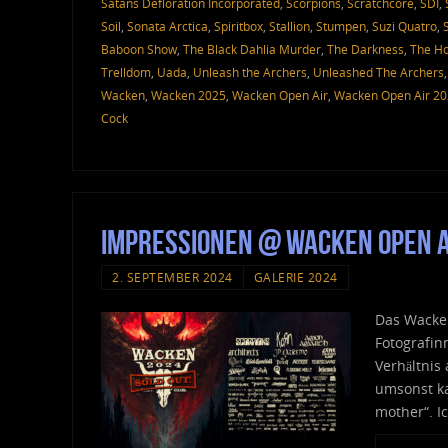
Satans Defloration Incorporated
,
Scorpions
,
Scratchcore
,
SDI
,
Soil
,
Sonata Arctica
,
Spiritbox
,
Stallion
,
Stumpen
,
Suzi Quatro
,
Baboon Show
,
The Black Dahlia Murder
,
The Darkness
,
The Ho
Trelldom
,
Uada
,
Unleash the Archers
,
Unleashed The Archers
Wacken
,
Wacken 2025
,
Wacken Open Air
,
Wacken Open Air 2
Cock
Impressionen @ Wacken Open A
2. SEPTEMBER 2024
GALERIE 2024
Das Wacken
Fotografin
Verhältnis
umsonst ka
mother“. I