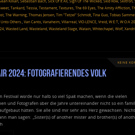
Sean Killian
,
Sebastian Bach
,
Sick Of It All
,
Sign Of The Wicked
,
Skid Row
,
Skiltron
,
Sweet
,
Tankard
,
Tessia
,
Testament
,
Textures
,
The 69 Eyes
,
The Amity Affliction
,
T
st
,
The Warning
,
Thomas Jensen
,
Tim "Tetzel" Schmidt
,
Tina Guo
,
Tobias Samme
,
Unto Others.
,
Van Canto
,
Vanaheim
,
Villarreal
,
VIO-LENCE
,
Vreid
,
W:E:T
,
W:O:A 2
024
,
Wasted Land
,
Wasteland
,
Wasteland Stage
,
Watain
,
Whitechapel
,
Wolf
,
Xandr
KEINE K
ir 2024: fotografierendes Volk
 Festival würde nur halb so viel Spaß machen, wenn die vielen
nen und Fotografen über die Jahre untereinander nicht so ein famil
 aufgebaut hätten. Sie alle sind mir sehr ans Herz gewachsen. Nicht
nn man sagen: „Sister(s) of another mister and brother(s) of anot
ch