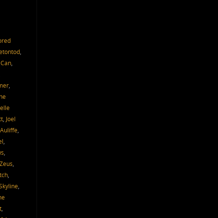
ored
etontod
,
 Can
,
,
mer
,
ne
elle
tt
,
Joel
Auliffe
,
el
,
ws
,
 Zeus
,
tch
,
Skyline
,
he
t
,