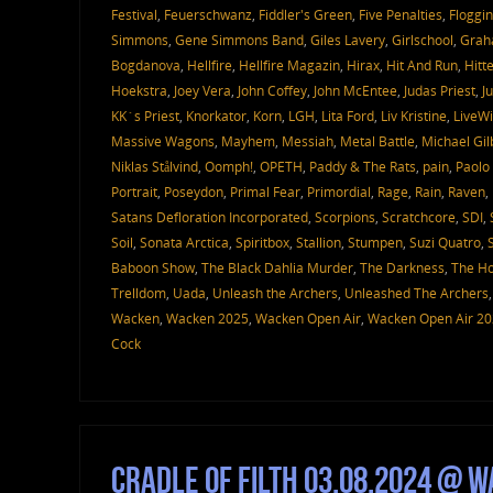
Festival
,
Feuerschwanz
,
Fiddler's Green
,
Five Penalties
,
Floggin
Simmons
,
Gene Simmons Band
,
Giles Lavery
,
Girlschool
,
Grah
Bogdanova
,
Hellfire
,
Hellfire Magazin
,
Hirax
,
Hit And Run
,
Hitt
Hoekstra
,
Joey Vera
,
John Coffey
,
John McEntee
,
Judas Priest
,
J
KK´s Priest
,
Knorkator
,
Korn
,
LGH
,
Lita Ford
,
Liv Kristine
,
LiveWi
Massive Wagons
,
Mayhem
,
Messiah
,
Metal Battle
,
Michael Gil
Niklas Stålvind
,
Oomph!
,
OPETH
,
Paddy & The Rats
,
pain
,
Paolo 
Portrait
,
Poseydon
,
Primal Fear
,
Primordial
,
Rage
,
Rain
,
Raven
,
Satans Defloration Incorporated
,
Scorpions
,
Scratchcore
,
SDI
,
Soil
,
Sonata Arctica
,
Spiritbox
,
Stallion
,
Stumpen
,
Suzi Quatro
,
Baboon Show
,
The Black Dahlia Murder
,
The Darkness
,
The Ho
Trelldom
,
Uada
,
Unleash the Archers
,
Unleashed The Archers
Wacken
,
Wacken 2025
,
Wacken Open Air
,
Wacken Open Air 2
Cock
Cradle Of Filth 03.08.2024 @ 