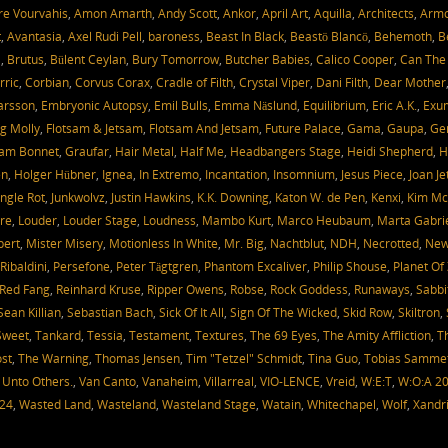
e Vourvahis
,
Amon Amarth
,
Andy Scott
,
Ankor
,
April Art
,
Aquilla
,
Architects
,
Arm
t
,
Avantasia
,
Axel Rudi Pell
,
baroness
,
Beast In Black
,
Beastö Blancö
,
Behemoth
,
B
a
,
Brutus
,
Bülent Ceylan
,
Bury Tomorrow
,
Butcher Babies
,
Calico Cooper
,
Can The
rric
,
Corbian
,
Corvus Corax
,
Cradle of Filth
,
Crystal Viper
,
Dani Filth
,
Dear Mother
Larsson
,
Embryonic Autopsy
,
Emil Bulls
,
Emma Näslund
,
Equilibrium
,
Eric A.K.
,
Exu
g Molly
,
Flotsam & Jetsam
,
Flotsam And Jetsam
,
Future Palace
,
Gama
,
Gaupa
,
Ge
am Bonnet
,
Graufar
,
Hair Metal
,
Half Me
,
Headbangers Stage
,
Heidi Shepherd
,
H
en
,
Holger Hübner
,
Ignea
,
In Extremo
,
Incantation
,
Insomnium
,
Jesus Piece
,
Joan Je
ungle Rot
,
Junkwolvz
,
Justin Hawkins
,
K.K. Downing
,
Katon W. de Pen
,
Kenxi
,
Kim Mc
re
,
Louder
,
Louder Stage
,
Loudness
,
Mambo Kurt
,
Marco Heubaum
,
Marta Gabri
bert
,
Mister Misery
,
Motionless In White
,
Mr. Big
,
Nachtblut
,
NDH
,
Necrotted
,
Ne
Ribaldini
,
Persefone
,
Peter Tägtgren
,
Phantom Excaliver
,
Philip Shouse
,
Planet Of
Red Fang
,
Reinhard Kruse
,
Ripper Owens
,
Robse
,
Rock Goddess
,
Runaways
,
Sabbi
Sean Killian
,
Sebastian Bach
,
Sick Of It All
,
Sign Of The Wicked
,
Skid Row
,
Skiltron
,
Sweet
,
Tankard
,
Tessia
,
Testament
,
Textures
,
The 69 Eyes
,
The Amity Affliction
,
T
st
,
The Warning
,
Thomas Jensen
,
Tim "Tetzel" Schmidt
,
Tina Guo
,
Tobias Samme
,
Unto Others.
,
Van Canto
,
Vanaheim
,
Villarreal
,
VIO-LENCE
,
Vreid
,
W:E:T
,
W:O:A 2
024
,
Wasted Land
,
Wasteland
,
Wasteland Stage
,
Watain
,
Whitechapel
,
Wolf
,
Xandr