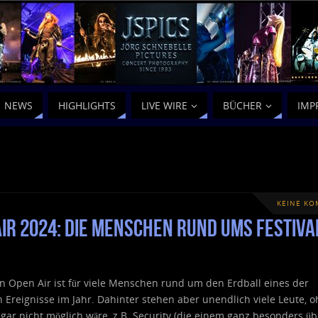
NEWS
HIGHLIGHTS
LIVE WIRE
BÜCHER
IMP
KEINE K
ir 2024: die Menschen rund ums Festiva
 Open Air ist für viele Menschen rund um den Erdball eines der
n Ereignisse im Jahr. Dahinter stehen aber unendlich viele Leute, o
gar nicht möglich wäre, z.B. Security (die einem ganz besonders üb