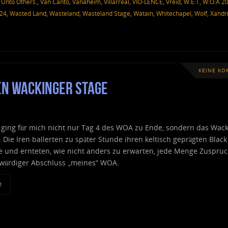
,
Unto Others.
,
Van Canto
,
Vanaheim
,
Villarreal
,
VIO-LENCE
,
Vreid
,
W:E:T
,
W:O:A 2
024
,
Wasted Land
,
Wasteland
,
Wasteland Stage
,
Watain
,
Whitechapel
,
Wolf
,
Xandr
KEINE K
en Wackinger Stage
l ging für mich nicht nur Tag 4 des WOA zu Ende, sondern das Wac
 Die Iren ballerten zu später Stunde ihren keltisch geprägten Black
te und ernteten, wie nicht anders zu erwarten, jede Menge Zuspru
 würdiger Abschluss „meines“ WOA.
!