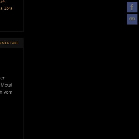
024
,
ia
,
Zora
OMMENTARE
ken
 Metal
ch vom