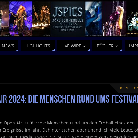
NEWS
HIGHLIGHTS
LIVE WIRE
BÜCHER
IMP
KEINE K
ir 2024: die Menschen rund ums Festiva
 Open Air ist für viele Menschen rund um den Erdball eines der
n Ereignisse im Jahr. Dahinter stehen aber unendlich viele Leute, o
gar nicht möglich wäre, z.B. Security (die einem ganz besonders üb