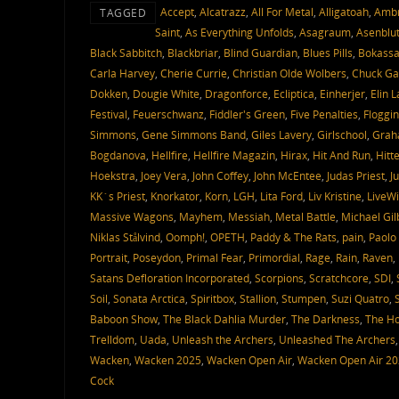
Accept
,
Alcatrazz
,
All For Metal
,
Alligatoah
,
Ambr
TAGGED
Saint
,
As Everything Unfolds
,
Asagraum
,
Asenblu
Black Sabbitch
,
Blackbriar
,
Blind Guardian
,
Blues Pills
,
Bokass
Carla Harvey
,
Cherie Currie
,
Christian Olde Wolbers
,
Chuck Ga
Dokken
,
Dougie White
,
Dragonforce
,
Ecliptica
,
Einherjer
,
Elin 
Festival
,
Feuerschwanz
,
Fiddler's Green
,
Five Penalties
,
Floggin
Simmons
,
Gene Simmons Band
,
Giles Lavery
,
Girlschool
,
Grah
Bogdanova
,
Hellfire
,
Hellfire Magazin
,
Hirax
,
Hit And Run
,
Hitt
Hoekstra
,
Joey Vera
,
John Coffey
,
John McEntee
,
Judas Priest
,
J
KK´s Priest
,
Knorkator
,
Korn
,
LGH
,
Lita Ford
,
Liv Kristine
,
LiveWi
Massive Wagons
,
Mayhem
,
Messiah
,
Metal Battle
,
Michael Gil
Niklas Stålvind
,
Oomph!
,
OPETH
,
Paddy & The Rats
,
pain
,
Paolo 
Portrait
,
Poseydon
,
Primal Fear
,
Primordial
,
Rage
,
Rain
,
Raven
,
Satans Defloration Incorporated
,
Scorpions
,
Scratchcore
,
SDI
,
Soil
,
Sonata Arctica
,
Spiritbox
,
Stallion
,
Stumpen
,
Suzi Quatro
,
Baboon Show
,
The Black Dahlia Murder
,
The Darkness
,
The Ho
Trelldom
,
Uada
,
Unleash the Archers
,
Unleashed The Archers
Wacken
,
Wacken 2025
,
Wacken Open Air
,
Wacken Open Air 2
Cock