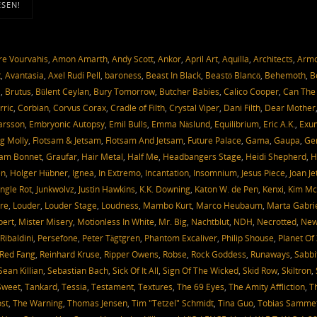
ESEN!
e Vourvahis
,
Amon Amarth
,
Andy Scott
,
Ankor
,
April Art
,
Aquilla
,
Architects
,
Arm
t
,
Avantasia
,
Axel Rudi Pell
,
baroness
,
Beast In Black
,
Beastö Blancö
,
Behemoth
,
B
a
,
Brutus
,
Bülent Ceylan
,
Bury Tomorrow
,
Butcher Babies
,
Calico Cooper
,
Can The
rric
,
Corbian
,
Corvus Corax
,
Cradle of Filth
,
Crystal Viper
,
Dani Filth
,
Dear Mother
Larsson
,
Embryonic Autopsy
,
Emil Bulls
,
Emma Näslund
,
Equilibrium
,
Eric A.K.
,
Exu
g Molly
,
Flotsam & Jetsam
,
Flotsam And Jetsam
,
Future Palace
,
Gama
,
Gaupa
,
Ge
am Bonnet
,
Graufar
,
Hair Metal
,
Half Me
,
Headbangers Stage
,
Heidi Shepherd
,
H
en
,
Holger Hübner
,
Ignea
,
In Extremo
,
Incantation
,
Insomnium
,
Jesus Piece
,
Joan Je
ungle Rot
,
Junkwolvz
,
Justin Hawkins
,
K.K. Downing
,
Katon W. de Pen
,
Kenxi
,
Kim Mc
re
,
Louder
,
Louder Stage
,
Loudness
,
Mambo Kurt
,
Marco Heubaum
,
Marta Gabri
bert
,
Mister Misery
,
Motionless In White
,
Mr. Big
,
Nachtblut
,
NDH
,
Necrotted
,
Ne
Ribaldini
,
Persefone
,
Peter Tägtgren
,
Phantom Excaliver
,
Philip Shouse
,
Planet Of
Red Fang
,
Reinhard Kruse
,
Ripper Owens
,
Robse
,
Rock Goddess
,
Runaways
,
Sabbi
Sean Killian
,
Sebastian Bach
,
Sick Of It All
,
Sign Of The Wicked
,
Skid Row
,
Skiltron
,
Sweet
,
Tankard
,
Tessia
,
Testament
,
Textures
,
The 69 Eyes
,
The Amity Affliction
,
T
st
,
The Warning
,
Thomas Jensen
,
Tim "Tetzel" Schmidt
,
Tina Guo
,
Tobias Samme