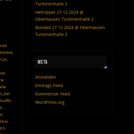
Turbinenhalle 2
Hellripper 27.12.2024 @
Oberhausen Turbinenhalle 2
Bonded 27.12.2024 @ Oberhausen
Turbinenhalle 2
ored
etontod
,
 Can
,
META
,
mer
,
Anmelden
ne
Eintrags-Feed
elle
Kommentar-Feed
tt
,
Joel
Auliffe
,
WordPress.org
el
,
ws
,
 Zeus
,
tch
,