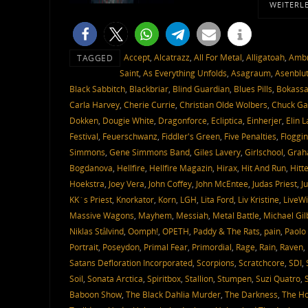
WEITERL
Accept
,
Alcatrazz
,
All For Metal
,
Alligatoah
,
Ambr
TAGGED
Saint
,
As Everything Unfolds
,
Asagraum
,
Asenblu
Black Sabbitch
,
Blackbriar
,
Blind Guardian
,
Blues Pills
,
Bokass
Carla Harvey
,
Cherie Currie
,
Christian Olde Wolbers
,
Chuck Ga
Dokken
,
Dougie White
,
Dragonforce
,
Ecliptica
,
Einherjer
,
Elin 
Festival
,
Feuerschwanz
,
Fiddler's Green
,
Five Penalties
,
Floggin
Simmons
,
Gene Simmons Band
,
Giles Lavery
,
Girlschool
,
Grah
Bogdanova
,
Hellfire
,
Hellfire Magazin
,
Hirax
,
Hit And Run
,
Hitt
Hoekstra
,
Joey Vera
,
John Coffey
,
John McEntee
,
Judas Priest
,
J
KK´s Priest
,
Knorkator
,
Korn
,
LGH
,
Lita Ford
,
Liv Kristine
,
LiveWi
Massive Wagons
,
Mayhem
,
Messiah
,
Metal Battle
,
Michael Gil
Niklas Stålvind
,
Oomph!
,
OPETH
,
Paddy & The Rats
,
pain
,
Paolo 
Portrait
,
Poseydon
,
Primal Fear
,
Primordial
,
Rage
,
Rain
,
Raven
,
Satans Defloration Incorporated
,
Scorpions
,
Scratchcore
,
SDI
,
Soil
,
Sonata Arctica
,
Spiritbox
,
Stallion
,
Stumpen
,
Suzi Quatro
,
Baboon Show
,
The Black Dahlia Murder
,
The Darkness
,
The Ho