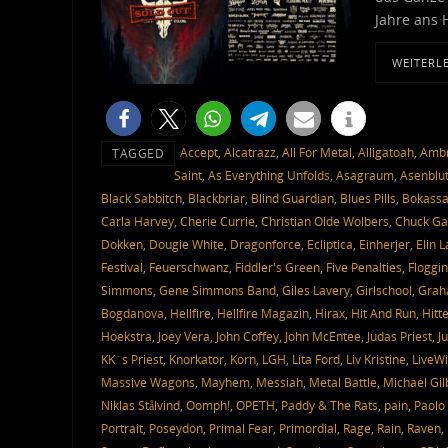
Jahre ans 
WEITERL
Accept
,
Alcatrazz
,
All For Metal
,
Alligatoah
,
Ambr
TAGGED
Saint
,
As Everything Unfolds
,
Asagraum
,
Asenblu
Black Sabbitch
,
Blackbriar
,
Blind Guardian
,
Blues Pills
,
Bokass
Carla Harvey
,
Cherie Currie
,
Christian Olde Wolbers
,
Chuck Ga
Dokken
,
Dougie White
,
Dragonforce
,
Ecliptica
,
Einherjer
,
Elin 
Festival
,
Feuerschwanz
,
Fiddler's Green
,
Five Penalties
,
Floggin
Simmons
,
Gene Simmons Band
,
Giles Lavery
,
Girlschool
,
Grah
Bogdanova
,
Hellfire
,
Hellfire Magazin
,
Hirax
,
Hit And Run
,
Hitt
Hoekstra
,
Joey Vera
,
John Coffey
,
John McEntee
,
Judas Priest
,
J
KK´s Priest
,
Knorkator
,
Korn
,
LGH
,
Lita Ford
,
Liv Kristine
,
LiveWi
Massive Wagons
,
Mayhem
,
Messiah
,
Metal Battle
,
Michael Gil
Niklas Stålvind
,
Oomph!
,
OPETH
,
Paddy & The Rats
,
pain
,
Paolo 
Portrait
,
Poseydon
,
Primal Fear
,
Primordial
,
Rage
,
Rain
,
Raven
,