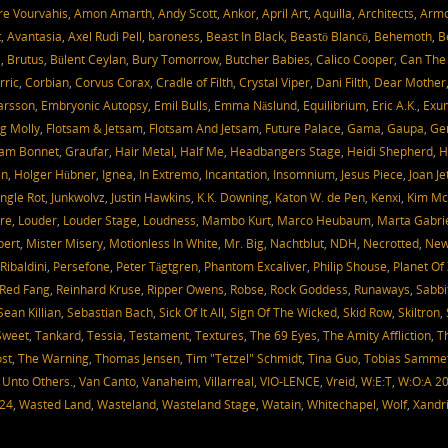
e Vourvahis
,
Amon Amarth
,
Andy Scott
,
Ankor
,
April Art
,
Aquilla
,
Architects
,
Arm
t
,
Avantasia
,
Axel Rudi Pell
,
baroness
,
Beast In Black
,
Beastö Blancö
,
Behemoth
,
B
a
,
Brutus
,
Bülent Ceylan
,
Bury Tomorrow
,
Butcher Babies
,
Calico Cooper
,
Can The
rric
,
Corbian
,
Corvus Corax
,
Cradle of Filth
,
Crystal Viper
,
Dani Filth
,
Dear Mother
Larsson
,
Embryonic Autopsy
,
Emil Bulls
,
Emma Näslund
,
Equilibrium
,
Eric A.K.
,
Exu
g Molly
,
Flotsam & Jetsam
,
Flotsam And Jetsam
,
Future Palace
,
Gama
,
Gaupa
,
Ge
am Bonnet
,
Graufar
,
Hair Metal
,
Half Me
,
Headbangers Stage
,
Heidi Shepherd
,
H
en
,
Holger Hübner
,
Ignea
,
In Extremo
,
Incantation
,
Insomnium
,
Jesus Piece
,
Joan Je
ungle Rot
,
Junkwolvz
,
Justin Hawkins
,
K.K. Downing
,
Katon W. de Pen
,
Kenxi
,
Kim Mc
re
,
Louder
,
Louder Stage
,
Loudness
,
Mambo Kurt
,
Marco Heubaum
,
Marta Gabri
bert
,
Mister Misery
,
Motionless In White
,
Mr. Big
,
Nachtblut
,
NDH
,
Necrotted
,
Ne
Ribaldini
,
Persefone
,
Peter Tägtgren
,
Phantom Excaliver
,
Philip Shouse
,
Planet Of
Red Fang
,
Reinhard Kruse
,
Ripper Owens
,
Robse
,
Rock Goddess
,
Runaways
,
Sabbi
Sean Killian
,
Sebastian Bach
,
Sick Of It All
,
Sign Of The Wicked
,
Skid Row
,
Skiltron
,
Sweet
,
Tankard
,
Tessia
,
Testament
,
Textures
,
The 69 Eyes
,
The Amity Affliction
,
T
st
,
The Warning
,
Thomas Jensen
,
Tim "Tetzel" Schmidt
,
Tina Guo
,
Tobias Samme
,
Unto Others.
,
Van Canto
,
Vanaheim
,
Villarreal
,
VIO-LENCE
,
Vreid
,
W:E:T
,
W:O:A 2
024
,
Wasted Land
,
Wasteland
,
Wasteland Stage
,
Watain
,
Whitechapel
,
Wolf
,
Xandr