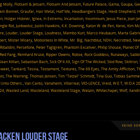
g Molly
,
Flotsam & Jetsam
,
Flotsam And Jetsam
,
Future Palace
,
Gama
,
Gaupa
,
Ge
am Bonnet
,
Graufar
,
Hair Metal
,
Half Me
,
Headbangers Stage
,
Heidi Shepherd
,
H
en
,
Holger Hübner
,
Ignea
,
In Extremo
,
Incantation
,
Insomnium
,
Jesus Piece
,
Joan Je
ungle Rot
,
Junkwolvz
,
Justin Hawkins
,
K.K. Downing
,
Katon W. de Pen
,
Kenxi
,
Kim Mc
re
,
Louder
,
Louder Stage
,
Loudness
,
Mambo Kurt
,
Marco Heubaum
,
Marta Gabri
bert
,
Mister Misery
,
Motionless In White
,
Mr. Big
,
Nachtblut
,
NDH
,
Necrotted
,
Ne
Ribaldini
,
Persefone
,
Peter Tägtgren
,
Phantom Excaliver
,
Philip Shouse
,
Planet Of
Red Fang
,
Reinhard Kruse
,
Ripper Owens
,
Robse
,
Rock Goddess
,
Runaways
,
Sabbi
Sean Killian
,
Sebastian Bach
,
Sick Of It All
,
Sign Of The Wicked
,
Skid Row
,
Skiltron
,
Sweet
,
Tankard
,
Tessia
,
Testament
,
Textures
,
The 69 Eyes
,
The Amity Affliction
,
T
st
,
The Warning
,
Thomas Jensen
,
Tim "Tetzel" Schmidt
,
Tina Guo
,
Tobias Samme
,
Unto Others.
,
Van Canto
,
Vanaheim
,
Villarreal
,
VIO-LENCE
,
Vreid
,
W:E:T
,
W:O:A 2
024
,
Wasted Land
,
Wasteland
,
Wasteland Stage
,
Watain
,
Whitechapel
,
Wolf
,
Xandr
KEINE K
Wacken Louder Stage