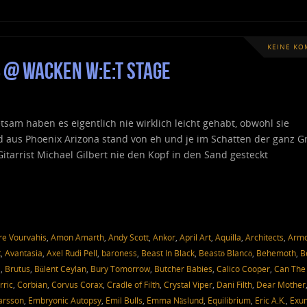
KEINE K
 @ Wacken W:E:T Stage
tsam haben es eigentlich nie wirklich leicht gehabt, obwohl sie
d aus Phoenix Arizona stand von eh und je im Schatten der ganz G
tarrist Michael Gilbert nie den Kopf in den Sand gesteckt
e Vourvahis
,
Amon Amarth
,
Andy Scott
,
Ankor
,
April Art
,
Aquilla
,
Architects
,
Arm
t
,
Avantasia
,
Axel Rudi Pell
,
baroness
,
Beast In Black
,
Beastö Blancö
,
Behemoth
,
B
a
,
Brutus
,
Bülent Ceylan
,
Bury Tomorrow
,
Butcher Babies
,
Calico Cooper
,
Can The
rric
,
Corbian
,
Corvus Corax
,
Cradle of Filth
,
Crystal Viper
,
Dani Filth
,
Dear Mother
Larsson
,
Embryonic Autopsy
,
Emil Bulls
,
Emma Näslund
,
Equilibrium
,
Eric A.K.
,
Exu