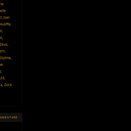
ne
elle
tt
,
Joel
Auliffe
,
el
,
ws
,
 Zeus
,
tch
,
Skyline
,
he
t
,
024
,
ia
,
Zora
OMMENTARE