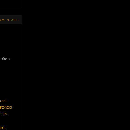
OMMENTARE
roßen.
ored
etontod
,
 Can
,
,
mer
,