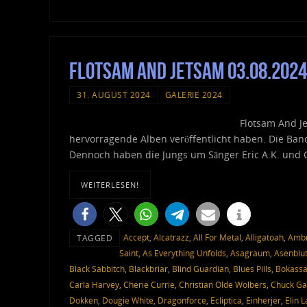
Flotsam And Jetsam 03.08.2024
31. AUGUST 2024
GALERIE 2024
Flotsam And Je
hervorragende Alben veröffentlicht haben. Die Ban
Dennoch haben die Jungs um Sänger Eric A.K. und Gi
WEITERLESEN!
Accept
,
Alcatrazz
,
All For Metal
,
Alligatoah
,
Ambr
TAGGED
Saint
,
As Everything Unfolds
,
Asagraum
,
Asenblu
Black Sabbitch
,
Blackbriar
,
Blind Guardian
,
Blues Pills
,
Bokass
Carla Harvey
,
Cherie Currie
,
Christian Olde Wolbers
,
Chuck Ga
Dokken
,
Dougie White
,
Dragonforce
,
Ecliptica
,
Einherjer
,
Elin 