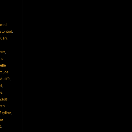
ored
etontod
,
 Can
,
,
mer
,
ne
elle
tt
,
Joel
Auliffe
,
el
,
ws
,
 Zeus
,
tch
,
Skyline
,
he
t
,