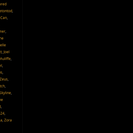
ored
etontod
,
 Can
,
,
mer
,
ne
elle
tt
,
Joel
Auliffe
,
el
,
ws
,
 Zeus
,
tch
,
Skyline
,
he
t
,
024
,
ia
,
Zora