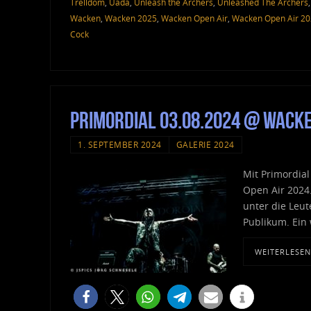
Trelldom
,
Uada
,
Unleash the Archers
,
Unleashed The Archers
Wacken
,
Wacken 2025
,
Wacken Open Air
,
Wacken Open Air 2
Cock
Primordial 03.08.2024 @ Wack
1. SEPTEMBER 2024
GALERIE 2024
Mit Primordia
Open Air 2024.
unter die Leu
Publikum. Ein
WEITERLESEN