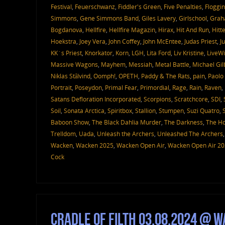
Festival
,
Feuerschwanz
,
Fiddler's Green
,
Five Penalties
,
Floggin
Simmons
,
Gene Simmons Band
,
Giles Lavery
,
Girlschool
,
Grah
Bogdanova
,
Hellfire
,
Hellfire Magazin
,
Hirax
,
Hit And Run
,
Hitt
Hoekstra
,
Joey Vera
,
John Coffey
,
John McEntee
,
Judas Priest
,
J
KK´s Priest
,
Knorkator
,
Korn
,
LGH
,
Lita Ford
,
Liv Kristine
,
LiveWi
Massive Wagons
,
Mayhem
,
Messiah
,
Metal Battle
,
Michael Gil
Niklas Stålvind
,
Oomph!
,
OPETH
,
Paddy & The Rats
,
pain
,
Paolo 
Portrait
,
Poseydon
,
Primal Fear
,
Primordial
,
Rage
,
Rain
,
Raven
,
Satans Defloration Incorporated
,
Scorpions
,
Scratchcore
,
SDI
,
Soil
,
Sonata Arctica
,
Spiritbox
,
Stallion
,
Stumpen
,
Suzi Quatro
,
Baboon Show
,
The Black Dahlia Murder
,
The Darkness
,
The Ho
Trelldom
,
Uada
,
Unleash the Archers
,
Unleashed The Archers
Wacken
,
Wacken 2025
,
Wacken Open Air
,
Wacken Open Air 2
Cock
Cradle Of Filth 03.08.2024 @ 