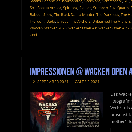
Satans Defloration Incorporated
,
Scorpions
,
Scratchcore
,
SDI
,
Soil
,
Sonata Arctica
,
Spiritbox
,
Stallion
,
Stumpen
,
Suzi Quatro
,
Baboon Show
,
The Black Dahlia Murder
,
The Darkness
,
The Ho
Trelldom
,
Uada
,
Unleash the Archers
,
Unleashed The Archers
Wacken
,
Wacken 2025
,
Wacken Open Air
,
Wacken Open Air 2
Cock
Impressionen @ Wacken Open A
2. SEPTEMBER 2024
GALERIE 2024
Das Wacken
Fotografin
Verhältnis
umsonst ka
mother“. I