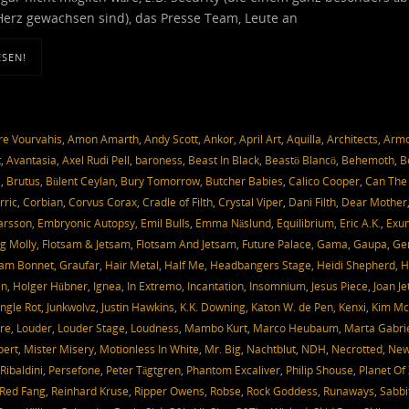
Herz gewachsen sind), das Presse Team, Leute an
ESEN!
e Vourvahis
,
Amon Amarth
,
Andy Scott
,
Ankor
,
April Art
,
Aquilla
,
Architects
,
Arm
t
,
Avantasia
,
Axel Rudi Pell
,
baroness
,
Beast In Black
,
Beastö Blancö
,
Behemoth
,
B
a
,
Brutus
,
Bülent Ceylan
,
Bury Tomorrow
,
Butcher Babies
,
Calico Cooper
,
Can The
rric
,
Corbian
,
Corvus Corax
,
Cradle of Filth
,
Crystal Viper
,
Dani Filth
,
Dear Mother
Larsson
,
Embryonic Autopsy
,
Emil Bulls
,
Emma Näslund
,
Equilibrium
,
Eric A.K.
,
Exu
g Molly
,
Flotsam & Jetsam
,
Flotsam And Jetsam
,
Future Palace
,
Gama
,
Gaupa
,
Ge
am Bonnet
,
Graufar
,
Hair Metal
,
Half Me
,
Headbangers Stage
,
Heidi Shepherd
,
H
en
,
Holger Hübner
,
Ignea
,
In Extremo
,
Incantation
,
Insomnium
,
Jesus Piece
,
Joan Je
ungle Rot
,
Junkwolvz
,
Justin Hawkins
,
K.K. Downing
,
Katon W. de Pen
,
Kenxi
,
Kim Mc
re
,
Louder
,
Louder Stage
,
Loudness
,
Mambo Kurt
,
Marco Heubaum
,
Marta Gabri
bert
,
Mister Misery
,
Motionless In White
,
Mr. Big
,
Nachtblut
,
NDH
,
Necrotted
,
Ne
Ribaldini
,
Persefone
,
Peter Tägtgren
,
Phantom Excaliver
,
Philip Shouse
,
Planet Of
Red Fang
,
Reinhard Kruse
,
Ripper Owens
,
Robse
,
Rock Goddess
,
Runaways
,
Sabbi