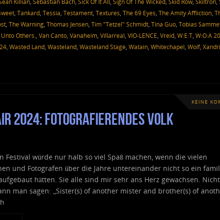
Sean Killian
,
Sebastian Bach
,
Sick Of It All
,
Sign Of The Wicked
,
Skid Row
,
Skiltron
,
Sweet
,
Tankard
,
Tessia
,
Testament
,
Textures
,
The 69 Eyes
,
The Amity Affliction
,
T
st
,
The Warning
,
Thomas Jensen
,
Tim "Tetzel" Schmidt
,
Tina Guo
,
Tobias Samme
,
Unto Others.
,
Van Canto
,
Vanaheim
,
Villarreal
,
VIO-LENCE
,
Vreid
,
W:E:T
,
W:O:A 2
024
,
Wasted Land
,
Wasteland
,
Wasteland Stage
,
Watain
,
Whitechapel
,
Wolf
,
Xandr
KEINE K
ir 2024: fotografierendes Volk
 Festival würde nur halb so viel Spaß machen, wenn die vielen
nen und Fotografen über die Jahre untereinander nicht so ein famil
 aufgebaut hätten. Sie alle sind mir sehr ans Herz gewachsen. Nicht
nn man sagen: „Sister(s) of another mister and brother(s) of anot
ch