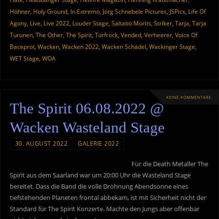
Höhner
,
Holy Ground
,
In Extremo
,
Jörg Schnebele Pictures
,
JSPics
,
Life Of
Agony
,
Live
,
Live 2022
,
Louder Stage
,
Saltatio Mortis
,
Striker
,
Tarja
,
Tarja
Turunen
,
The Other
,
The Spirit
,
Torfrock
,
Vended
,
Verheerer
,
Voice Of
Baceprot
,
Wacken
,
Wacken 2022
,
Wacken Schädel
,
Wackinger Stage
,
WET Stage
,
WOA
KEINE KOMMENTARE
The Spirit 06.08.2022 @
Wacken Wasteland Stage
30. AUGUST 2022
GALERIE 2022
Für die Death Metaller The
Spirit aus dem Saarland war um 20:00 Uhr die Wasteland Stage
bereitet. Dass die Band die volle Dröhnung Abendsonne eines
tiefstehenden Planeten frontal abbekam, ist mit Sicherheit nicht der
Standard für The Spirit Konzerte. Machte den Jungs aber offenbar