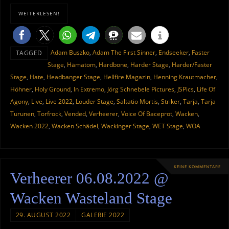
WEITERLESEN!
Adam Buszko
,
Adam The First Sinner
,
Endseeker
,
Faster
TAGGED
Stage
,
Hämatom
,
Hardbone
,
Harder Stage
,
Harder/Faster
Stage
,
Hate
,
Headbanger Stage
,
Hellfire Magazin
,
Henning Krautmacher
,
Höhner
,
Holy Ground
,
In Extremo
,
Jörg Schnebele Pictures
,
JSPics
,
Life Of
Agony
,
Live
,
Live 2022
,
Louder Stage
,
Saltatio Mortis
,
Striker
,
Tarja
,
Tarja
Turunen
,
Torfrock
,
Vended
,
Verheerer
,
Voice Of Baceprot
,
Wacken
,
Wacken 2022
,
Wacken Schädel
,
Wackinger Stage
,
WET Stage
,
WOA
KEINE KOMMENTARE
Verheerer 06.08.2022 @
Wacken Wasteland Stage
29. AUGUST 2022
GALERIE 2022