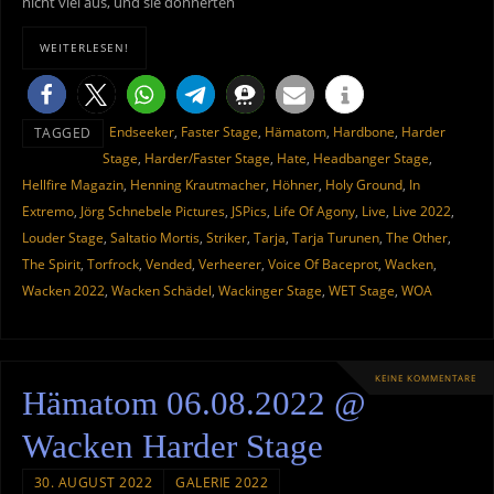
nicht viel aus, und sie donnerten
WEITERLESEN!
Endseeker
,
Faster Stage
,
Hämatom
,
Hardbone
,
Harder
TAGGED
Stage
,
Harder/Faster Stage
,
Hate
,
Headbanger Stage
,
Hellfire Magazin
,
Henning Krautmacher
,
Höhner
,
Holy Ground
,
In
Extremo
,
Jörg Schnebele Pictures
,
JSPics
,
Life Of Agony
,
Live
,
Live 2022
,
Louder Stage
,
Saltatio Mortis
,
Striker
,
Tarja
,
Tarja Turunen
,
The Other
,
The Spirit
,
Torfrock
,
Vended
,
Verheerer
,
Voice Of Baceprot
,
Wacken
,
Wacken 2022
,
Wacken Schädel
,
Wackinger Stage
,
WET Stage
,
WOA
KEINE KOMMENTARE
Hämatom 06.08.2022 @
Wacken Harder Stage
30. AUGUST 2022
GALERIE 2022