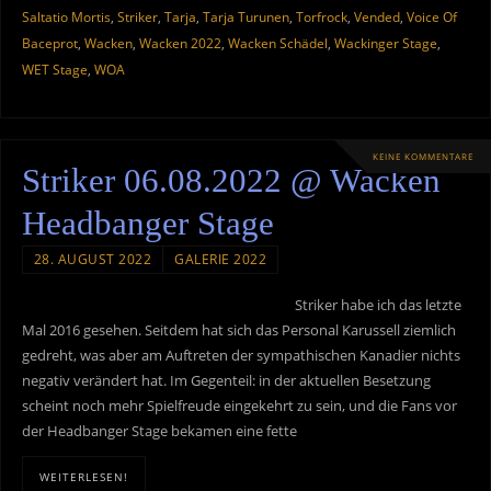
Saltatio Mortis
,
Striker
,
Tarja
,
Tarja Turunen
,
Torfrock
,
Vended
,
Voice Of
Baceprot
,
Wacken
,
Wacken 2022
,
Wacken Schädel
,
Wackinger Stage
,
WET Stage
,
WOA
KEINE KOMMENTARE
Striker 06.08.2022 @ Wacken
Headbanger Stage
28. AUGUST 2022
GALERIE 2022
Striker habe ich das letzte
Mal 2016 gesehen. Seitdem hat sich das Personal Karussell ziemlich
gedreht, was aber am Auftreten der sympathischen Kanadier nichts
negativ verändert hat. Im Gegenteil: in der aktuellen Besetzung
scheint noch mehr Spielfreude eingekehrt zu sein, und die Fans vor
der Headbanger Stage bekamen eine fette
WEITERLESEN!