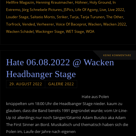
Hellfire Magazin
,
Henning Krautmacher
,
Höhner
,
Holy Ground
,
In
Extremo
,
Jörg Schnebele Pictures
,
JSPics
,
Life Of Agony
,
Live
,
Live 2022
,
Louder Stage
,
Saltatio Mortis
,
Striker
,
Tarja
,
Tarja Turunen
,
The Other
,
Torfrock
,
Vended
,
Verheerer
,
Voice Of Baceprot
,
Wacken
,
Wacken 2022
,
Wacken Schädel
,
Wackinger Stage
,
WET Stage
,
WOA
KEINE KOMMENTARE
Hate 06.08.2022 @ Wacken
Headbanger Stage
29. AUGUST 2022
GALERIE 2022
Hate aus Polen
knüppelten um 18:00 Uhr die Headbanger Stage nieder. kaum zu
glauben, dass die Band bereits 1991 gegründet wurde; vom Ur-Line-
Up ist allerdings nur noch Sänger/Gitarrist Adam Buszko aka Adam
The First Sinner an Bord. Musikalisch und thematisch haben sich die
Polen im, Laufe der Jahre nach eigenen