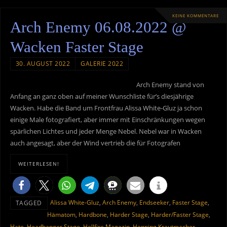
KEINE KOMMENTARE
Arch Enemy 06.08.2022 @
Wacken Faster Stage
30. AUGUST 2022
GALERIE 2022
Arch Enemy stand von
Anfang an ganz oben auf meiner Wunschliste für’s diesjährige
Wacken. Habe die Band um Frontfrau Alissa White-Gluz ja schon
einige Male fotografiert, aber immer mit Einschränkungen wegen
spärlichen Lichtes und jeder Menge Nebel. Nebel war in Wacken
auch angesagt, aber der Wind vertrieb die für Fotografen
WEITERLESEN!
Alissa White-Gluz
,
Arch Enemy
,
Endseeker
,
Faster Stage
,
TAGGED
Hämatom
,
Hardbone
,
Harder Stage
,
Harder/Faster Stage
,
Hate
,
Headbanger Stage
,
Hellfire Magazin
,
Henning Krautmacher
,