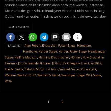
Stunden Pause, da ließ ich mich dann doch (mal wieder) überreden.
Die Mucke des gemischten Brooklyner Vierers ist nicht so mein Ding.
Optisch und kameratechnisch hatte ich auch nicht viel erwartet, aber
WEITERLESEN!
Alan Robert
,
Endseeker
,
Faster Stage
,
Hämatom
,
TAGGED
Hardbone
,
Harder Stage
,
Harder/Faster Stage
,
Headbanger
Stage
,
Hellfire Magazin
,
Henning Krautmacher
,
Höhner
,
Holy Ground
,
In
Extremo
,
Jörg Schnebele Pictures
,
JSPics
,
Life Of Agony
,
Live
,
Live 2022
,
Louder Stage
,
Saltatio Mortis
,
Torfrock
,
Vended
,
Voice Of Baceprot
,
Wacken
,
Wacken 2022
,
Wacken Schädel
,
Wackinger Stage
,
WET Stage
,
WOA
1
2