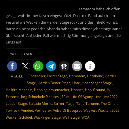
Hämatom habe ich offen
gesagt wohl immer falsch eingeschätzt. Dass die Band auf einem
Festival wie Wacken die Harder Stage rockt und das Infield voll ist,
hätte ich nicht gedacht. Aber da haben mich dieses Jahr einige Bands
überrascht. Auf jeden Fall war mächtig Stimmung angesagt, und die
Jungs auf
WEITERLESEN!
Endseeker
,
Faster Stage
,
Hämatom
,
Hardbone
,
Harder
TAGGED
Stage
,
Harder/Faster Stage
,
Hate
,
Headbanger Stage
,
Hellfire Magazin
,
Henning Krautmacher
,
Höhner
,
Holy Ground
,
In
Extremo
,
Jörg Schnebele Pictures
,
JSPics
,
Life Of Agony
,
Live
,
Live 2022
,
Louder Stage
,
Saltatio Mortis
,
Striker
,
Tarja
,
Tarja Turunen
,
The Other
,
Torfrock
,
Vended
,
Verheerer
,
Voice Of Baceprot
,
Wacken
,
Wacken 2022
,
Wacken Schädel
,
Wackinger Stage
,
WET Stage
,
WOA