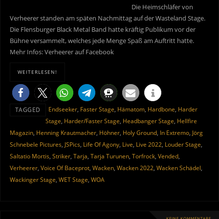
Die Heimschläfer von
Verheerer standen am späten Nachmittag auf der Wasteland Stage.
Die Flensburger Black Metal Band hatte kräftig Publikum vor der
Bühne versammelt, welches jede Menge Spaß am Auftritt hatte.
Mehr Infos: Verheerer auf Facebook
WEITERLESEN!
Endseeker
,
Faster Stage
,
Hämatom
,
Hardbone
,
Harder
TAGGED
Stage
,
Harder/Faster Stage
,
Headbanger Stage
,
Hellfire
Magazin
,
Henning Krautmacher
,
Höhner
,
Holy Ground
,
In Extremo
,
Jörg
Schnebele Pictures
,
JSPics
,
Life Of Agony
,
Live
,
Live 2022
,
Louder Stage
,
Saltatio Mortis
,
Striker
,
Tarja
,
Tarja Turunen
,
Torfrock
,
Vended
,
Verheerer
,
Voice Of Baceprot
,
Wacken
,
Wacken 2022
,
Wacken Schädel
,
Wackinger Stage
,
WET Stage
,
WOA
KEINE KOMMENTARE