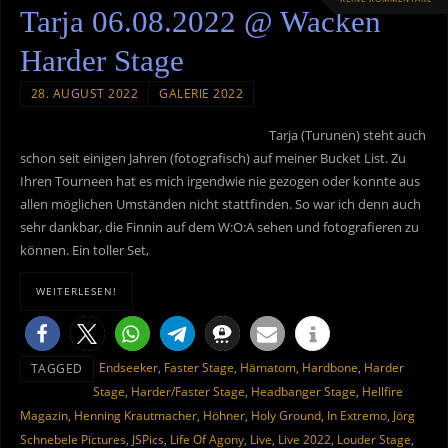
Tarja 06.08.2022 @ Wacken
Harder Stage
28. AUGUST 2022
GALERIE 2022
Tarja (Turunen) steht auch
schon seit einigen Jahren (fotografisch) auf meiner Bucket List. Zu
Ihren Tourneen hat es mich irgendwie nie gezogen oder konnte aus
allen möglichen Umständen nicht stattfinden. So war ich denn auch
sehr dankbar, die Finnin auf dem W:O:A sehen und fotografieren zu
können. Ein toller Set,
WEITERLESEN!
Endseeker
,
Faster Stage
,
Hämatom
,
Hardbone
,
Harder
TAGGED
Stage
,
Harder/Faster Stage
,
Headbanger Stage
,
Hellfire
Magazin
,
Henning Krautmacher
,
Höhner
,
Holy Ground
,
In Extremo
,
Jörg
Schnebele Pictures
,
JSPics
,
Life Of Agony
,
Live
,
Live 2022
,
Louder Stage
,