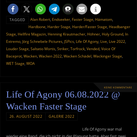
Alan Robert
,
Endseeker
,
Faster Stage
,
Hämatom
,
TAGGED
Hardbone
,
Harder Stage
,
Harder/Faster Stage
,
Headbanger
Stage
,
Hellfire Magazin
,
Henning Krautmacher
,
Höhner
,
Holy Ground
,
In
Extremo
,
Jörg Schnebele Pictures
,
JSPics
,
Life Of Agony
,
Live
,
Live 2022
,
Louder Stage
,
Saltatio Mortis
,
Striker
,
Torfrock
,
Vended
,
Voice Of
Baceprot
,
Wacken
,
Wacken 2022
,
Wacken Schädel
,
Wackinger Stage
,
WET Stage
,
WOA
KEINE KOMMENTARE
Life Of Agony 06.08.2022 @
Wacken Faster Stage
26. AUGUST 2022
GALERIE 2022
Life Of Agony war mal
wieder eine Band, die ich nicht in der Planung hatte. Aber fast zwei