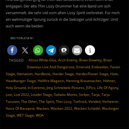
entgegen. Der alte Thin Lizzy Drummer hat eine Band um sich
versammelt, die sehr viel vom alten Lizzy Spirit verbreitet. Für mich
ein wehmütiger Sprung zurück in die Siebziger und Achtziger. Und
auch wenn die beiden
WEITERLESEN!
Alissa White-Gluz
,
Arch Enemy
,
Brian Downey
,
Brian
TAGGED
Downeys Live And Dangerous
,
Emerald
,
Endseeker
,
Faster
Stage
,
Hämatom
,
Hardbone
,
Harder Stage
,
Harder/Faster Stage
,
Hate
,
Headbanger Stage
,
Hellfire Magazin
,
Henning Krautmacher
,
Höhner
,
Holy Ground
,
In Extremo
,
Jörg Schnebele Pictures
,
JSPics
,
Life Of Agony
,
Live
,
Live 2022
,
Louder Stage
,
Saltatio Mortis
,
Striker
,
Tarja
,
Tarja
Turunen
,
The Other
,
The Spirit
,
Thin Lizzy
,
Torfrock
,
Vended
,
Verheerer
,
Voice Of Baceprot
,
Wacken
,
Wacken 2022
,
Wacken Schädel
,
Wackinger
Stage
,
WET Stage
,
WOA