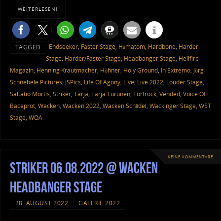
WEITERLESEN!
Endseeker
,
Faster Stage
,
Hämatom
,
Hardbone
,
Harder
TAGGED
Stage
,
Harder/Faster Stage
,
Headbanger Stage
,
Hellfire
Magazin
,
Henning Krautmacher
,
Höhner
,
Holy Ground
,
In Extremo
,
Jörg
Schnebele Pictures
,
JSPics
,
Life Of Agony
,
Live
,
Live 2022
,
Louder Stage
,
Saltatio Mortis
,
Striker
,
Tarja
,
Tarja Turunen
,
Torfrock
,
Vended
,
Voice Of
Baceprot
,
Wacken
,
Wacken 2022
,
Wacken Schädel
,
Wackinger Stage
,
WET
Stage
,
WOA
KEINE KOMMENTARE
Striker 06.08.2022 @ Wacken
Headbanger Stage
28. AUGUST 2022
GALERIE 2022