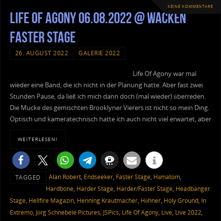
KEINE KOMMENTARE
Life Of Agony 06.08.2022 @ Wacken
Faster Stage
26. AUGUST 2022
GALERIE 2022
Life Of Agony war mal
wieder eine Band, die ich nicht in der Planung hatte. Aber fast zwei
Stunden Pause, da ließ ich mich dann doch (mal wieder) überreden.
Die Mucke des gemischten Brooklyner Vierers ist nicht so mein Ding.
Optisch und kameratechnisch hatte ich auch nicht viel erwartet, aber
WEITERLESEN!
Alan Robert
,
Endseeker
,
Faster Stage
,
Hämatom
,
TAGGED
Hardbone
,
Harder Stage
,
Harder/Faster Stage
,
Headbanger
Stage
,
Hellfire Magazin
,
Henning Krautmacher
,
Höhner
,
Holy Ground
,
In
Extremo
,
Jörg Schnebele Pictures
,
JSPics
,
Life Of Agony
,
Live
,
Live 2022
,