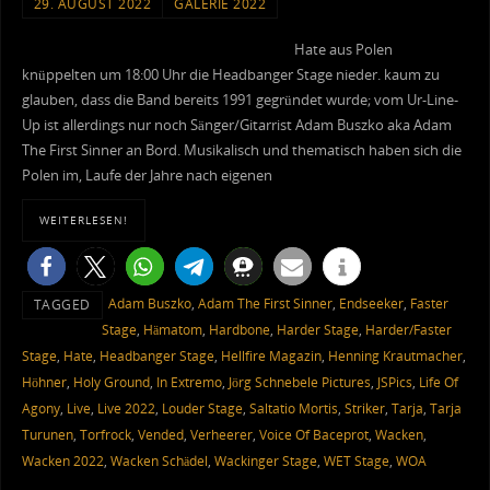
29. AUGUST 2022
GALERIE 2022
Hate aus Polen
knüppelten um 18:00 Uhr die Headbanger Stage nieder. kaum zu
glauben, dass die Band bereits 1991 gegründet wurde; vom Ur-Line-
Up ist allerdings nur noch Sänger/Gitarrist Adam Buszko aka Adam
The First Sinner an Bord. Musikalisch und thematisch haben sich die
Polen im, Laufe der Jahre nach eigenen
WEITERLESEN!
Adam Buszko
,
Adam The First Sinner
,
Endseeker
,
Faster
TAGGED
Stage
,
Hämatom
,
Hardbone
,
Harder Stage
,
Harder/Faster
Stage
,
Hate
,
Headbanger Stage
,
Hellfire Magazin
,
Henning Krautmacher
,
Höhner
,
Holy Ground
,
In Extremo
,
Jörg Schnebele Pictures
,
JSPics
,
Life Of
Agony
,
Live
,
Live 2022
,
Louder Stage
,
Saltatio Mortis
,
Striker
,
Tarja
,
Tarja
Turunen
,
Torfrock
,
Vended
,
Verheerer
,
Voice Of Baceprot
,
Wacken
,
Wacken 2022
,
Wacken Schädel
,
Wackinger Stage
,
WET Stage
,
WOA