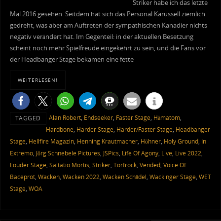
Striker habe ich das letzte
Mal 2016 gesehen. Seitdem hat sich das Personal Karussell ziemlich
gedreht, was aber am Auftreten der sympathischen Kanadier nichts
negativ verändert hat. Im Gegenteil: in der aktuellen Besetzung
scheint noch mehr Spielfreude eingekehrt zu sein, und die Fans vor
der Headbanger Stage bekamen eine fette
WEITERLESEN!
Alan Robert
,
Endseeker
,
Faster Stage
,
Hämatom
,
TAGGED
Hardbone
,
Harder Stage
,
Harder/Faster Stage
,
Headbanger
Stage
,
Hellfire Magazin
,
Henning Krautmacher
,
Höhner
,
Holy Ground
,
In
Extremo
,
Jörg Schnebele Pictures
,
JSPics
,
Life Of Agony
,
Live
,
Live 2022
,
Louder Stage
,
Saltatio Mortis
,
Striker
,
Torfrock
,
Vended
,
Voice Of
Baceprot
,
Wacken
,
Wacken 2022
,
Wacken Schädel
,
Wackinger Stage
,
WET
Stage
,
WOA