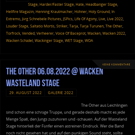
Stage
,
Harder/Faster Stage
,
Hate
,
Headbanger Stage
,
Hellfire Magazin
,
Henning Krautmacher
,
Höhner
,
Holy Ground
,
In
Extremo
,
Jörg Schnebele Pictures
,
JSPics
,
Life Of Agony
,
Live
,
Live 2022
,
Louder Stage
,
Saltatio Mortis
,
Striker
,
Tarja
,
Tarja Turunen
,
The Other
,
Torfrock
,
Vended
,
Verheerer
,
Voice Of Baceprot
,
Wacken
,
Wacken 2022
,
Wacken Schädel
,
Wackinger Stage
,
WET Stage
,
WOA
KEINE KOMMENTARE
The Other 06.08.2022 @ Wacken
Wasteland Stage
29. AUGUST 2022
GALERIE 2022
The Other aus Leichlingen
sind schon eine schräge Truppe, und gerade deshalb macht es jede
Menge Spaß, den Jungs zuzuhören und -schauen. Auf der Wasteland
Stage hinterließ der Fünfer einen astreinen Eindruck. Wer die Band
noch nicht gesehen hat und auf den punkigen Sound steht, sollte