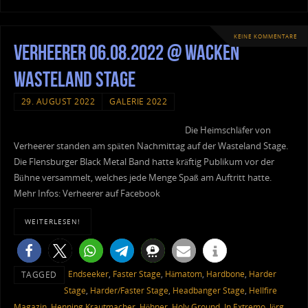
KEINE KOMMENTARE
Verheerer 06.08.2022 @ Wacken
Wasteland Stage
29. AUGUST 2022
GALERIE 2022
Die Heimschläfer von
Verheerer standen am späten Nachmittag auf der Wasteland Stage.
Die Flensburger Black Metal Band hatte kräftig Publikum vor der
Bühne versammelt, welches jede Menge Spaß am Auftritt hatte.
Mehr Infos: Verheerer auf Facebook
WEITERLESEN!
Endseeker
,
Faster Stage
,
Hämatom
,
Hardbone
,
Harder
TAGGED
Stage
,
Harder/Faster Stage
,
Headbanger Stage
,
Hellfire
Magazin
,
Henning Krautmacher
,
Höhner
,
Holy Ground
,
In Extremo
,
Jörg