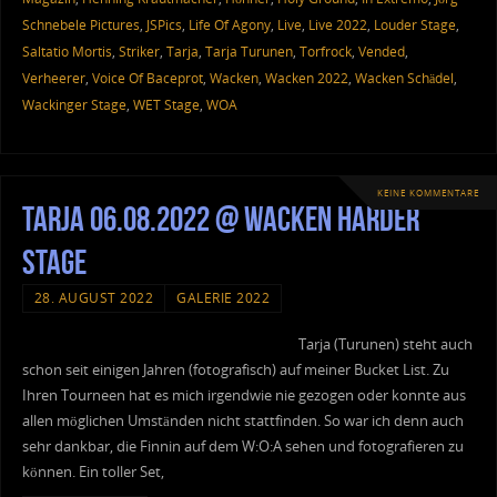
Schnebele Pictures
,
JSPics
,
Life Of Agony
,
Live
,
Live 2022
,
Louder Stage
,
Saltatio Mortis
,
Striker
,
Tarja
,
Tarja Turunen
,
Torfrock
,
Vended
,
Verheerer
,
Voice Of Baceprot
,
Wacken
,
Wacken 2022
,
Wacken Schädel
,
Wackinger Stage
,
WET Stage
,
WOA
KEINE KOMMENTARE
Tarja 06.08.2022 @ Wacken Harder
Stage
28. AUGUST 2022
GALERIE 2022
Tarja (Turunen) steht auch
schon seit einigen Jahren (fotografisch) auf meiner Bucket List. Zu
Ihren Tourneen hat es mich irgendwie nie gezogen oder konnte aus
allen möglichen Umständen nicht stattfinden. So war ich denn auch
sehr dankbar, die Finnin auf dem W:O:A sehen und fotografieren zu
können. Ein toller Set,