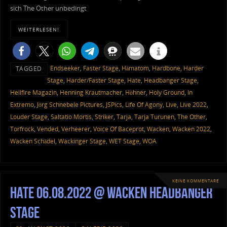
sich The Other unbedingt
WEITERLESEN!
Endseeker
,
Faster Stage
,
Hämatom
,
Hardbone
,
Harder
TAGGED
Stage
,
Harder/Faster Stage
,
Hate
,
Headbanger Stage
,
Hellfire Magazin
,
Henning Krautmacher
,
Höhner
,
Holy Ground
,
In
Extremo
,
Jörg Schnebele Pictures
,
JSPics
,
Life Of Agony
,
Live
,
Live 2022
,
Louder Stage
,
Saltatio Mortis
,
Striker
,
Tarja
,
Tarja Turunen
,
The Other
,
Torfrock
,
Vended
,
Verheerer
,
Voice Of Baceprot
,
Wacken
,
Wacken 2022
,
Wacken Schädel
,
Wackinger Stage
,
WET Stage
,
WOA
KEINE KOMMENTARE
Hate 06.08.2022 @ Wacken Headbanger
Stage