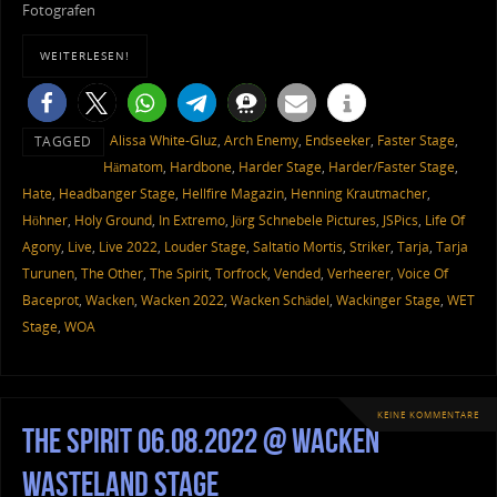
Fotografen
WEITERLESEN!
Alissa White-Gluz
,
Arch Enemy
,
Endseeker
,
Faster Stage
,
TAGGED
Hämatom
,
Hardbone
,
Harder Stage
,
Harder/Faster Stage
,
Hate
,
Headbanger Stage
,
Hellfire Magazin
,
Henning Krautmacher
,
Höhner
,
Holy Ground
,
In Extremo
,
Jörg Schnebele Pictures
,
JSPics
,
Life Of
Agony
,
Live
,
Live 2022
,
Louder Stage
,
Saltatio Mortis
,
Striker
,
Tarja
,
Tarja
Turunen
,
The Other
,
The Spirit
,
Torfrock
,
Vended
,
Verheerer
,
Voice Of
Baceprot
,
Wacken
,
Wacken 2022
,
Wacken Schädel
,
Wackinger Stage
,
WET
Stage
,
WOA
KEINE KOMMENTARE
The Spirit 06.08.2022 @ Wacken
Wasteland Stage