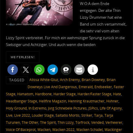
W:O:A dem Ende
entgegen. Der alte Thin
Lizzy Drummer hat eine
Band um sich versammelt,
die sehr viel vom alten
Lizzy Spirit verbreitet. Für mich ein wehmütiger Sprung zurück in die
Siebziger und Achtziger. Und auch wenn die beiden
WEITERLESEN!
Alissa White-Gluz
,
Arch Enemy
,
Brian Downey
,
Brian
TAGGED
Downeys Live And Dangerous
,
Emerald
,
Endseeker
,
Faster
Stage
,
Hämatom
,
Hardbone
,
Harder Stage
,
Harder/Faster Stage
,
Hate
,
Headbanger Stage
,
Hellfire Magazin
,
Henning Krautmacher
,
Höhner
,
Holy Ground
,
In Extremo
,
Jörg Schnebele Pictures
,
JSPics
,
Life Of Agony
,
Live
,
Live 2022
,
Louder Stage
,
Saltatio Mortis
,
Striker
,
Tarja
,
Tarja
Turunen
,
The Other
,
The Spirit
,
Thin Lizzy
,
Torfrock
,
Vended
,
Verheerer
,
Voice Of Baceprot
,
Wacken
,
Wacken 2022
,
Wacken Schädel
,
Wackinger