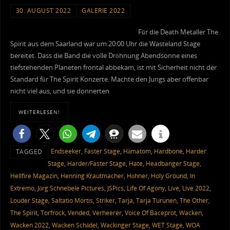
30. AUGUST 2022
GALERIE 2022
Für die Death Metaller The
Spirit aus dem Saarland war um 20:00 Uhr die Wasteland Stage
bereitet. Dass die Band die volle Dröhnung Abendsonne eines
tiefstehenden Planeten frontal abbekam, ist mit Sicherheit nicht der
Standard für The Spirit Konzerte. Machte den Jungs aber offenbar
nicht viel aus, und sie donnerten
WEITERLESEN!
Endseeker
,
Faster Stage
,
Hämatom
,
Hardbone
,
Harder
TAGGED
Stage
,
Harder/Faster Stage
,
Hate
,
Headbanger Stage
,
Hellfire Magazin
,
Henning Krautmacher
,
Höhner
,
Holy Ground
,
In
Extremo
,
Jörg Schnebele Pictures
,
JSPics
,
Life Of Agony
,
Live
,
Live 2022
,
Louder Stage
,
Saltatio Mortis
,
Striker
,
Tarja
,
Tarja Turunen
,
The Other
,
The Spirit
,
Torfrock
,
Vended
,
Verheerer
,
Voice Of Baceprot
,
Wacken
,
Wacken 2022
,
Wacken Schädel
,
Wackinger Stage
,
WET Stage
,
WOA