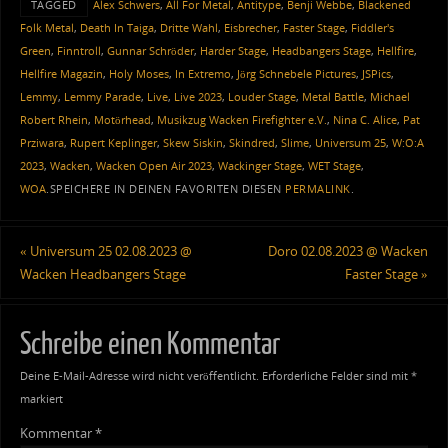
TAGGED
Alex Schwers
,
All For Metal
,
Antitype
,
Benji Webbe
,
Blackened
Folk Metal
,
Death In Taiga
,
Dritte Wahl
,
Eisbrecher
,
Faster Stage
,
Fiddler's
Green
,
Finntroll
,
Gunnar Schröder
,
Harder Stage
,
Headbangers Stage
,
Hellfire
,
Hellfire Magazin
,
Holy Moses
,
In Extremo
,
Jörg Schnebele Pictures
,
JSPics
,
Lemmy
,
Lemmy Parade
,
Live
,
Live 2023
,
Louder Stage
,
Metal Battle
,
Michael
Robert Rhein
,
Motörhead
,
Musikzug Wacken Firefighter e.V.
,
Nina C. Alice
,
Pat
Prziwara
,
Rupert Keplinger
,
Skew Siskin
,
Skindred
,
Slime
,
Universum 25
,
W:O:A
2023
,
Wacken
,
Wacken Open Air 2023
,
Wackinger Stage
,
WET Stage
,
WOA
.
SPEICHERE IN DEINEN FAVORITEN DIESEN
PERMALINK
.
«
Universum 25 02.08.2023 @
Doro 02.08.2023 @ Wacken
Wacken Headbangers Stage
Faster Stage
»
Schreibe einen Kommentar
Deine E-Mail-Adresse wird nicht veröffentlicht.
Erforderliche Felder sind mit
*
markiert
Kommentar
*