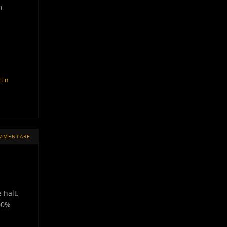
m
tin
OMMENTARE
 halt.
100%