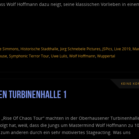
ss Wolf Hoffmann dazu neigt, seine klassischen Vorlieben in eine
e Simmons
,
Historische Stadthalle
,
Jörg Schnebele Pictures
,
JSPics
,
Live 2019
,
Mar
ouse
,
Symphonic Terror Tour
,
Uwe Lulis
,
Wolf Hoffmann
,
Wuppertal
KEINE K
en Turbinenhalle 1
r „Rise Of Chaos Tour“ machten in der Oberhausener Turbinenhalle
erfolgt hat, weiß, dass die Jungs um Mastermind Wolf Hoffmann zu 
 zum anderen durch ein sehr motiviertes Stageacting. Was uns