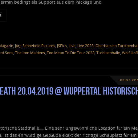
Termin bedingt als Support aus dem Package und
!
 Magazin
,
Jörg Schnebele Pictures
,
JSPics
,
Live
,
Live 2023
,
Oberhausen Turbinenhall
ard Sons
,
The Iron Maidens
,
Too Mean To Die Tour 2023
,
Turbinenhalle
,
Wolf Hof
KEINE K
Death 20.04.2019 @ Wuppertal Historisc
torische Stadthalle…. Eine sehr ungewöhnliche Location für ein Me
, ist das ehrwürdige Gebäude exakt der richtige Schauplatz für ein