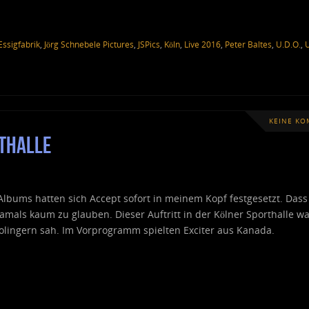
Essigfabrik
,
Jörg Schnebele Pictures
,
JSPics
,
Köln
,
Live 2016
,
Peter Baltes
,
U.D.O.
,
KEINE K
rthalle
Albums hatten sich Accept sofort in meinem Kopf festgesetzt. Dass
als kaum zu glauben. Dieser Auftritt in der Kölner Sporthalle wa
Solingern sah. Im Vorprogramm spielten Exciter aus Kanada.