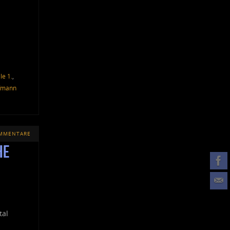
e 1.
,
fmann
OMMENTARE
he
tal