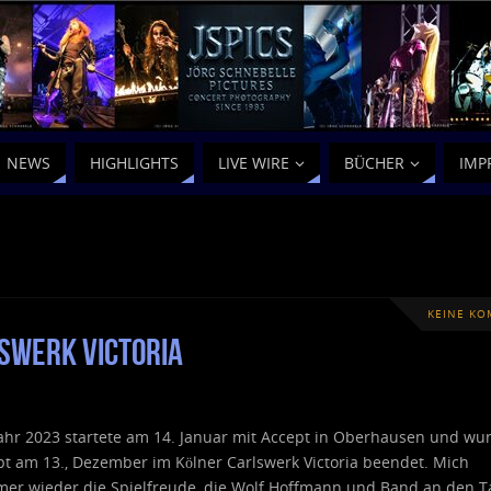
NEWS
HIGHLIGHTS
LIVE WIRE
BÜCHER
IMP
KEINE K
swerk Victoria
ahr 2023 startete am 14. Januar mit Accept in Oberhausen und wu
pt am 13., Dezember im Kölner Carlswerk Victoria beendet. Mich
mer wieder die Spielfreude, die Wolf Hoffmann und Band an den T