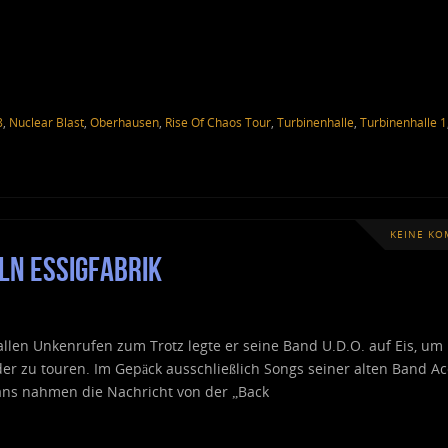
8
,
Nuclear Blast
,
Oberhausen
,
Rise Of Chaos Tour
,
Turbinenhalle
,
Turbinenhalle 1
KEINE K
ln Essigfabrik
allen Unkenrufen zum Trotz legte er seine Band U.D.O. auf Eis, um
r zu touren. Im Gepäck ausschließlich Songs seiner alten Band Ac
Fans nahmen die Nachricht von der „Back