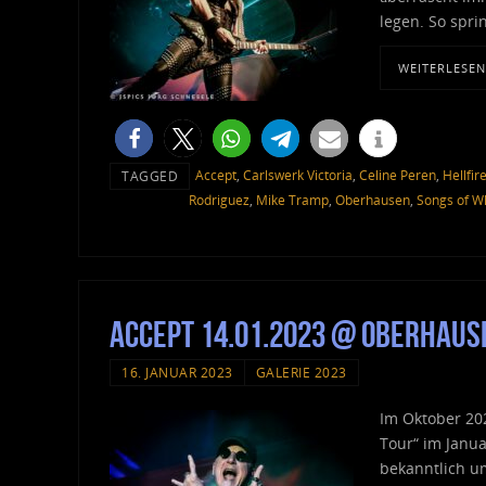
legen. So spri
WEITERLESEN
Accept
,
Carlswerk Victoria
,
Celine Peren
,
Hellfir
TAGGED
Rodriguez
,
Mike Tramp
,
Oberhausen
,
Songs of Wh
Accept 14.01.2023 @ Oberhaus
16. JANUAR 2023
GALERIE 2023
Im Oktober 20
Tour“ im Janu
bekanntlich u