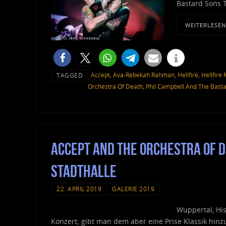
Bastard Sons 
WEITERLESEN
Accept
,
Ava-Rebekah Rahman
,
Hellfire
,
Hellfire
TAGGED
Orchestra Of Death
,
Phil Campbell And The Bast
Accept And The Orchestra Of 
Stadthalle
22. APRIL 2019
GALERIE 2019
Wuppertal, His
Konzert; gibt man dem aber eine Prise Klassik hinzu