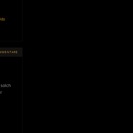
Udo
OMMENTARE
 solch
r