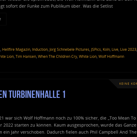
ngt sofort der Funke zum Publikum über. Was die Setlist
!
e
,
Hellfire Magazin
,
Induction
,
Jörg Schnebele Pictures
,
JSPics
,
Köln
,
Live
,
Live 2023
ite Lion
,
Tim Hansen
,
When The Children Cry
,
White Lion
,
Wolf Hoffmann
KEINE K
en Turbinenhalle 1
21 war sich Wolf Hoffmann noch zu 100% sicher, die „Too Mean To
ar 2022 starten zu können. Kaum ausgesprochen, wurde das Ganze
m ein Jahr verschoben. Dadurch fielen auch Phil Campbell And The