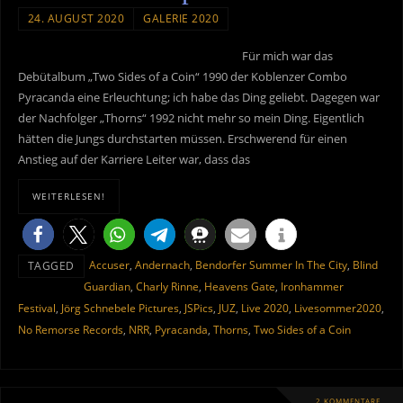
24. AUGUST 2020
GALERIE 2020
Für mich war das
Debütalbum „Two Sides of a Coin“ 1990 der Koblenzer Combo
Pyracanda eine Erleuchtung; ich habe das Ding geliebt. Dagegen war
der Nachfolger „Thorns“ 1992 nicht mehr so mein Ding. Eigentlich
hätten die Jungs durchstarten müssen. Erschwerend für einen
Anstieg auf der Karriere Leiter war, dass das
WEITERLESEN!
Accuser
,
Andernach
,
Bendorfer Summer In The City
,
Blind
TAGGED
Guardian
,
Charly Rinne
,
Heavens Gate
,
Ironhammer
Festival
,
Jörg Schnebele Pictures
,
JSPics
,
JUZ
,
Live 2020
,
Livesommer2020
,
No Remorse Records
,
NRR
,
Pyracanda
,
Thorns
,
Two Sides of a Coin
2 KOMMENTARE