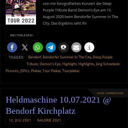
von mir fotografierten Konzert der Deep
Purple Tribute Band Demon’s Eye am 13.
August 2020 beim Bendorfer Summer In The
City. Das Ergebnis seht Ihr
WEITERLESEN!
Bendorf
,
Bendorfer Summer In The City
,
Deep Purple
TAGGED
Tribute
,
Demon's Eye
,
Highlight
,
Highlights
,
Jörg Schnebele
Pictures
,
JSPics
,
Plakat
,
Tour Plakat
,
Tourplakat
KEINE KOMMENTARE
Heldmaschine 10.07.2021 @
Bendorf Kirchplatz
12. JULI 2021
GALERIE 2021