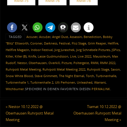
TAGGED
Accuser
,
Accu§er
,
Angel Dust
,
Assassin
,
Benediction
,
Bobby
"Blitz" Ellsworth
,
Coroner
,
Darkness
,
Festival
,
Flöz Stage
,
Grim Reaper
,
Hellfire
,
Hellfire Magazin
,
Indoor Festival
,
Jörg Juraschek
,
Jörg Schnebele Pictures
,
JSPics
,
Killer
,
Killer (B)
,
Knife
,
Lasse Gudmundsson
,
Live
,
Live 2022
,
Mausoleum
,
Max
Rudolf
,
Nestor
,
Oberhausen
,
Overkill
,
Picture
,
Poltergeist
,
RMM
,
RMM 2022
,
Ruhrpott Metal Meeting
,
Ruhrpott Metal Meeting 2022
,
Ruhrpott Stage
,
Saxon
,
Snow White Blood
,
Steve Grimmett
,
The Night Eternal
,
Torch
,
Turbinenhalle
,
Turbinenhalle 1
,
Turbinenhalle 2
,
Ulli Perhonen
,
Unleashed
,
Warrant
,
Witchburner
.
SPEICHERE IN DEINEN FAVORITEN DIESEN
PERMALINK
.
«
Nestor 10.12.2022 @
Tiamat 10.12.2022 @
Oberhausen Ruhrpott Metal
Oberhausen Ruhrpott Metal
Meeting
Meeting
»