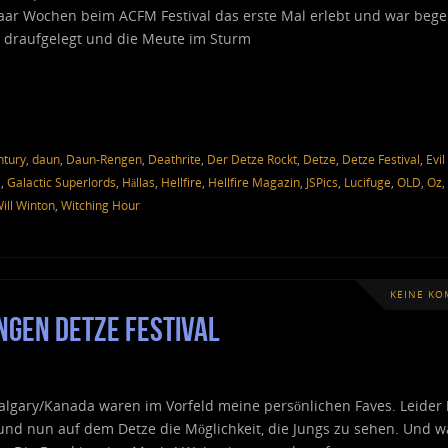
paar Wochen beim ACFM Festival das erste Mal erlebt und war begei
 draufgelegt und die Meute im Sturm
ntury
,
daun
,
Daun-Rengen
,
Deathrite
,
Der Detze Rockt
,
Detze
,
Detze Festival
,
Evil
l
,
Galactic Superlords
,
Hällas
,
Hellfire
,
Hellfire Magazin
,
JSPics
,
Lucifuge
,
OLD
,
Oz
,
ill Winton
,
Witching Hour
KEINE K
engen Detze Festival
Calgary/Kanada waren im Vorfeld meine persönlichen Faves. Leider 
und nun auf dem Detze die Möglichkeit, die Jungs zu sehen. Und wa