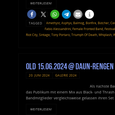
WEITERLESEN!
Amethyst
,
Asphyx
,
Balmog
,
Bonfire
,
Bütcher
,
Ce
TAGGED
Fabio Alessandrini
,
Female Fronted Band
,
Festiva
Riot City
,
Sintage
,
Tony Portaro
,
Triumph Of Death
,
Whiplash
,
W
OLD 15.06.2024 @ Daun-Rengen 
20. JUNI 2024
GALERIE 2024
Als nächste B
das Publikum mit einem Mix aus Black- und Thrash 
Bandmitglieder vergleichsweise gelassen ihren Set
WEITERLESEN!