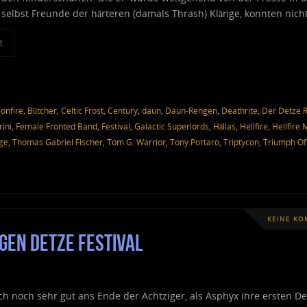
 selbst Freunde der härteren (damals Thrash) Klänge, konnten nich
!
onfire
,
Bütcher
,
Celtic Frost
,
Century
,
daun
,
Daun-Rengen
,
Deathrite
,
Der Detze R
ini
,
Female Fronted Band
,
Festival
,
Galactic Superlords
,
Hällas
,
Hellfire
,
Hellfire
ge
,
Thomas Gabriel Fischer
,
Tom G. Warrior
,
Tony Portaro
,
Triptycon
,
Triumph Of
KEINE K
gen Detze Festival
ch noch sehr gut ans Ende der Achtziger, als Asphyx ihre ersten 