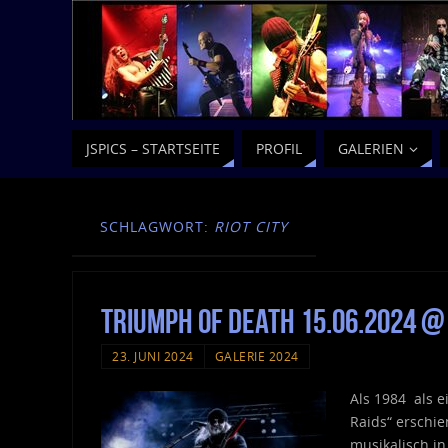
JSPICS – STARTSEITE
PROFIL
GALERIEN
SCHLAGWORT:
RIOT CITY
Triumph Of Death 15.06.2024 @
23. JUNI 2024
GALERIE 2024
Als 1984 als e
Raids“ erschie
musikalisch i