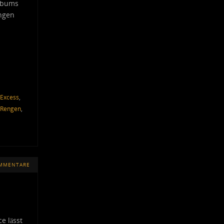
Albums
angen
 Excess
,
Rengen
,
OMMENTARE
e lässt