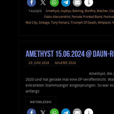
Amethyst
,
Asphyx
,
Balmog
,
Bonfire
,
Bütcher
,
Ce
TAGGED
Fabio Alessandrini
,
Female Fronted Band
,
Festiva
Riot City
,
Sintage
,
Tony Portaro
,
Triumph Of Death
,
Whiplash
,
W
Amethyst 15.06.2024 @ Daun-R
20. JUNI 2024
GALERIE 2024
Amethyst, die 
2020 und hat gerade mal eine EP veröffentlicht. Was
erkrankten Stammsänger eingesprungen. So war es f
anfangs
WEITERLESEN!