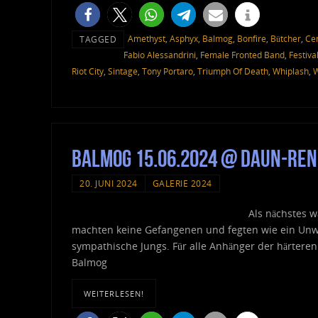
Amethyst
,
Asphyx
,
Balmog
,
Bonfire
,
Bütcher
,
Ce
TAGGED
Fabio Alessandrini
,
Female Fronted Band
,
Festiva
Riot City
,
Sintage
,
Tony Portaro
,
Triumph Of Death
,
Whiplash
,
W
Balmog 15.06.2024 @ Daun-Ren
20. JUNI 2024
GALERIE 2024
Als nächstes w
machten keine Gefangenen und fegten wie ein Unwe
sympathische Jungs. Für alle Anhänger der härtere
Balmog
WEITERLESEN!