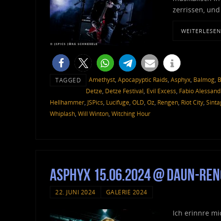
zerrissen, und
WEITERLESEN
Amethyst
,
Apocapyptic Raids
,
Asphyx
,
Balmog
,
B
TAGGED
Detze
,
Detze Festival
,
Evil Excess
,
Fabio Alessandr
Hellhammer
,
JSPics
,
Lucifuge
,
OLD
,
Oz
,
Rengen
,
Riot City
,
Sinta
Whiplash
,
Will Winton
,
Witching Hour
Asphyx 15.06.2024 @ Daun-Ren
22. JUNI 2024
GALERIE 2024
Ich erinnre mi