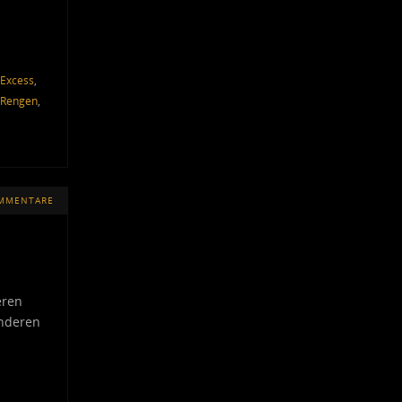
 Excess
,
Rengen
,
OMMENTARE
eren
anderen