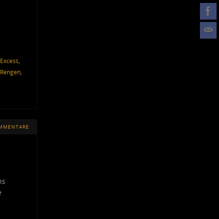
 Excess
,
Rengen
,
OMMENTARE
ns
e