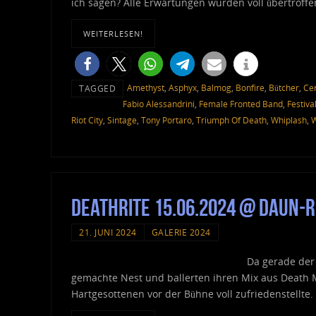
ich sagen? Alle Erwartungen wurden voll übertroffe
WEITERLESEN!
Amethyst
,
Asphyx
,
Balmog
,
Bonfire
,
Bütcher
,
Ce
TAGGED
Fabio Alessandrini
,
Female Fronted Band
,
Festiva
Riot City
,
Sintage
,
Tony Portaro
,
Triumph Of Death
,
Whiplash
,
W
Deathrite 15.06.2024 @ Daun-R
21. JUNI 2024
GALERIE 2024
Da gerade der
gemachte Nest und ballerten ihren Mix aus Death Me
Hartgesottenen vor der Bühne voll zufriedenstellte.