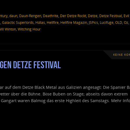
ntury
,
daun
,
Daun-Rengen
,
Deathrite
,
Der Detze Rockt
,
Detze
,
Detze Festival
,
Evil
l
,
Galactic Superlords
,
Hällas
,
Hellfire
,
Hellfire Magazin
,
JSPics
,
Lucifuge
,
OLD
,
Oz
,
ill Winton
,
Witching Hour
KEINE K
gen Detze Festival
ar auf dem Detze Black Metal aus Galizien angesagt: Die Spanier 
tter über die Bühne. Böse Buben on Stage; abseits davon extrem
n Gangart waren Balmog das erste Highleit des Samstags. Mehr Info