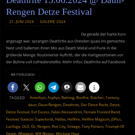
Deathrite 15.06.2024 @ Daun-
Rengen Detze Festival
21. JUNI 2024
GALERIE 2024
Da gerade der harte Kurs
angesagt war, sprangen Deathrite aus Dresden quasi ins gemachte
Nest und ballerten ihren Mix aus Death Metal und Punk in die
grölende Menge. Routinierter Auftritt, der die Hartgesottenen vor
der Bühne voll zufriedenstellte. Mehr Infos: Deathrite auf Facebook
WEITERLESEN!
Amethyst
,
Asphyx
,
Balmog
,
Bonfire
,
Bütcher
,
Century
,
TAGGED
daun
,
Daun-Rengen
,
Deathrite
,
Der Detze Rockt
,
Detze
,
Detze Festival
,
Evil Excess
,
Fabio Alessandrini
,
Female Fronted Band
,
Festival
,
Galactic Superlords
,
Hällas
,
Hellfire
,
Hellfire Magazin
,
JSPics
,
Lucifuge
,
OLD
,
Oz
,
Rengen
,
Riot City
,
Sintage
,
Tony Portaro
,
Triumph Of
Death
,
Whiplash
,
Will Winton
,
Witching Hour