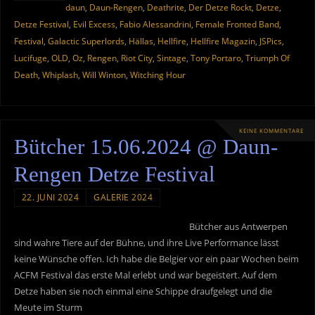
daun
,
Daun-Rengen
,
Deathrite
,
Der Detze Rockt
,
Detze
,
Detze Festival
,
Evil Excess
,
Fabio Alessandrini
,
Female Fronted Band
,
Festival
,
Galactic Superlords
,
Hällas
,
Hellfire
,
Hellfire Magazin
,
JSPics
,
Lucifuge
,
OLD
,
Oz
,
Rengen
,
Riot City
,
Sintage
,
Tony Portaro
,
Triumph Of
Death
,
Whiplash
,
Will Winton
,
Witching Hour
KEINE KOMMENTARE
Bütcher 15.06.2024 @ Daun-
Rengen Detze Festival
22. JUNI 2024
GALERIE 2024
Bütcher aus Antwerpen
sind wahre Tiere auf der Bühne, und ihre Live Performance lässt
keine Wünsche offen. Ich habe die Belgier vor ein paar Wochen beim
ACFM Festival das erste Mal erlebt und war begeistert. Auf dem
Detze haben sie noch einmal eine Schippe draufgelegt und die
Meute im Sturm