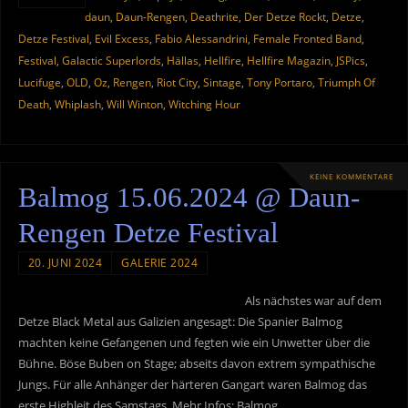
daun
,
Daun-Rengen
,
Deathrite
,
Der Detze Rockt
,
Detze
,
Detze Festival
,
Evil Excess
,
Fabio Alessandrini
,
Female Fronted Band
,
Festival
,
Galactic Superlords
,
Hällas
,
Hellfire
,
Hellfire Magazin
,
JSPics
,
Lucifuge
,
OLD
,
Oz
,
Rengen
,
Riot City
,
Sintage
,
Tony Portaro
,
Triumph Of
Death
,
Whiplash
,
Will Winton
,
Witching Hour
KEINE KOMMENTARE
Balmog 15.06.2024 @ Daun-
Rengen Detze Festival
20. JUNI 2024
GALERIE 2024
Als nächstes war auf dem
Detze Black Metal aus Galizien angesagt: Die Spanier Balmog
machten keine Gefangenen und fegten wie ein Unwetter über die
Bühne. Böse Buben on Stage; abseits davon extrem sympathische
Jungs. Für alle Anhänger der härteren Gangart waren Balmog das
erste Highleit des Samstags. Mehr Infos: Balmog