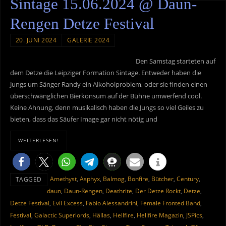
Sintage 15.06.2024 @ Daun-
Rengen Detze Festival
20. JUNI 2024
GALERIE 2024
Den Samstag starteten auf
dem Detze die Leipziger Formation Sintage. Entweder haben die
Jungs um Sänger Randy ein Alkoholproblem, oder sie finden einen
überschwänglichen Bierkonsum auf der Bühne umwerfend cool.
Keine Ahnung, denn musikalisch haben die Jungs so viel Geiles zu
bieten, dass das Säufer Image gar nicht nötig und
WEITERLESEN!
Amethyst
,
Asphyx
,
Balmog
,
Bonfire
,
Bütcher
,
Century
,
TAGGED
daun
,
Daun-Rengen
,
Deathrite
,
Der Detze Rockt
,
Detze
,
Detze Festival
,
Evil Excess
,
Fabio Alessandrini
,
Female Fronted Band
,
Festival
,
Galactic Superlords
,
Hällas
,
Hellfire
,
Hellfire Magazin
,
JSPics
,