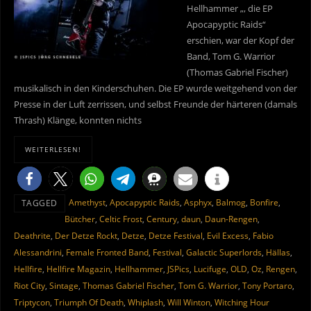
Hellhammer „, die EP
Apocapyptic Raids“
erschien, war der Kopf der
Band, Tom G. Warrior
(Thomas Gabriel Fischer)
musikalisch in den Kinderschuhen. Die EP wurde weitgehend von der
Presse in der Luft zerrissen, und selbst Freunde der härteren (damals
Thrash) Klänge, konnten nichts
WEITERLESEN!
Amethyst
,
Apocapyptic Raids
,
Asphyx
,
Balmog
,
Bonfire
,
TAGGED
Bütcher
,
Celtic Frost
,
Century
,
daun
,
Daun-Rengen
,
Deathrite
,
Der Detze Rockt
,
Detze
,
Detze Festival
,
Evil Excess
,
Fabio
Alessandrini
,
Female Fronted Band
,
Festival
,
Galactic Superlords
,
Hällas
,
Hellfire
,
Hellfire Magazin
,
Hellhammer
,
JSPics
,
Lucifuge
,
OLD
,
Oz
,
Rengen
,
Riot City
,
Sintage
,
Thomas Gabriel Fischer
,
Tom G. Warrior
,
Tony Portaro
,
Triptycon
,
Triumph Of Death
,
Whiplash
,
Will Winton
,
Witching Hour