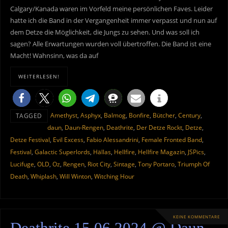
Calgary/Kanada waren im Vorfeld meine persönlichen Faves. Leider
hatte ich die Band in der Vergangenheit immer verpasst und nun auf
dem Detze die Möglichkeit, die Jungs zu sehen. Und was soll ich
sagen? Alle Erwartungen wurden voll übertroffen. Die Band ist eine
Macht! Wahnsinn, was da auf
WEITERLESEN!
Amethyst
,
Asphyx
,
Balmog
,
Bonfire
,
Bütcher
,
Century
,
TAGGED
daun
,
Daun-Rengen
,
Deathrite
,
Der Detze Rockt
,
Detze
,
Detze Festival
,
Evil Excess
,
Fabio Alessandrini
,
Female Fronted Band
,
Festival
,
Galactic Superlords
,
Hällas
,
Hellfire
,
Hellfire Magazin
,
JSPics
,
Lucifuge
,
OLD
,
Oz
,
Rengen
,
Riot City
,
Sintage
,
Tony Portaro
,
Triumph Of
Death
,
Whiplash
,
Will Winton
,
Witching Hour
KEINE KOMMENTARE