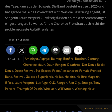
Amethyst, die zweite Band
des Tage, kam aus der Schweiz. Die Band besteht erst seit 2020 und
hat gerade mal eine EP veröffentlicht. Was die Besetzung angeht, ist
Sängerin Laura Vesprini kurzfristig für den erkrankten Stammsänger
eingesprungen. So war es für die Cherokee Frontfrau auch nicht der
problemsoseste Auftritt: anfangs
WEITERLESEN!
Amethyst
,
Asphyx
,
Balmog
,
Bonfire
,
Bütcher
,
Century
,
TAGGED
Cherokee
,
daun
,
Daun-Rengen
,
Deathrite
,
Der Detze Rockt
,
Detze
,
Detze Festival
,
Evil Excess
,
Fabio Alessandrini
,
Female Fronted
Band
,
Festival
,
Galactic Superlords
,
Hällas
,
Hellfire
,
Hellfire Magazin
,
JSPics
,
Laura Vesprini
,
Lucifuge
,
OLD
,
Rengen
,
Riot City
,
Sintage
,
Tony
Portaro
,
Triumph Of Death
,
Whiplash
,
Will Winton
,
Witching Hour
KEINE KOMMENTARE