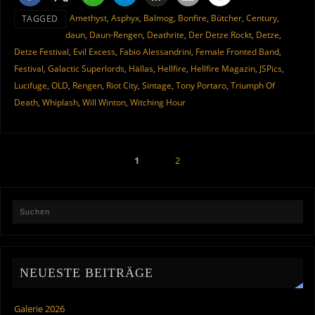
Amethyst
,
Asphyx
,
Balmog
,
Bonfire
,
Bütcher
,
Century
,
TAGGED
daun
,
Daun-Rengen
,
Deathrite
,
Der Detze Rockt
,
Detze
,
Detze Festival
,
Evil Excess
,
Fabio Alessandrini
,
Female Fronted Band
,
Festival
,
Galactic Superlords
,
Hällas
,
Hellfire
,
Hellfire Magazin
,
JSPics
,
Lucifuge
,
OLD
,
Rengen
,
Riot City
,
Sintage
,
Tony Portaro
,
Triumph Of
Death
,
Whiplash
,
Will Winton
,
Witching Hour
1
2
NEUESTE BEITRÄGE
Galerie 2026