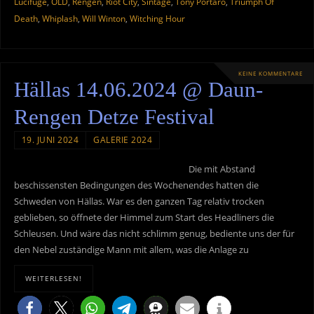
Lucifuge
,
OLD
,
Rengen
,
Riot City
,
Sintage
,
Tony Portaro
,
Triumph Of
Death
,
Whiplash
,
Will Winton
,
Witching Hour
KEINE KOMMENTARE
Hällas 14.06.2024 @ Daun-
Rengen Detze Festival
19. JUNI 2024
GALERIE 2024
Die mit Abstand
beschissensten Bedingungen des Wochenendes hatten die
Schweden von Hällas. War es den ganzen Tag relativ trocken
geblieben, so öffnete der Himmel zum Start des Headliners die
Schleusen. Und wäre das nicht schlimm genug, bediente uns der für
den Nebel zuständige Mann mit allem, was die Anlage zu
WEITERLESEN!