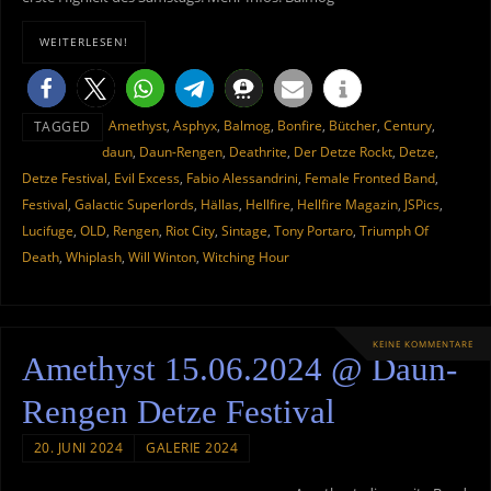
WEITERLESEN!
Amethyst
,
Asphyx
,
Balmog
,
Bonfire
,
Bütcher
,
Century
,
TAGGED
daun
,
Daun-Rengen
,
Deathrite
,
Der Detze Rockt
,
Detze
,
Detze Festival
,
Evil Excess
,
Fabio Alessandrini
,
Female Fronted Band
,
Festival
,
Galactic Superlords
,
Hällas
,
Hellfire
,
Hellfire Magazin
,
JSPics
,
Lucifuge
,
OLD
,
Rengen
,
Riot City
,
Sintage
,
Tony Portaro
,
Triumph Of
Death
,
Whiplash
,
Will Winton
,
Witching Hour
KEINE KOMMENTARE
Amethyst 15.06.2024 @ Daun-
Rengen Detze Festival
20. JUNI 2024
GALERIE 2024