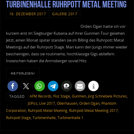
Turbinenhalle Ruhrpott Metal Meeting
16. DEZEMBER 2017
GALERIE 2017
Orden Ogan hatte ich vor
kurzem erst im Siegburger Kubana auf ihrer Gunmen Tour gesehen.
Jetzt, einen Monat später standen sie im Billing des Ruhrpott Metal
Meetings auf der Ruhrpott Stage. Man kann den Jungs immer wieder
bescheinigen, dass sie routinierte, hochklassige Gigs abliefern.
Inzwischen haben die Anrnsberger soviel Hits
WEITERLESEN!
AFM Records
,
Flöz Stage
,
Gunmen
,
Jörg Schnebele Pictures
,
TAGGED
JSPics
,
Live 2017
,
Oberhausen
,
Orden Ogan
,
Phantom
Corporation
,
Ruhrpott Metal Meeting
,
Ruhrpott Metal Meeting 2017
,
Ruhrpott Stage
,
Turbinenhalle
,
Turbinenhalle 1