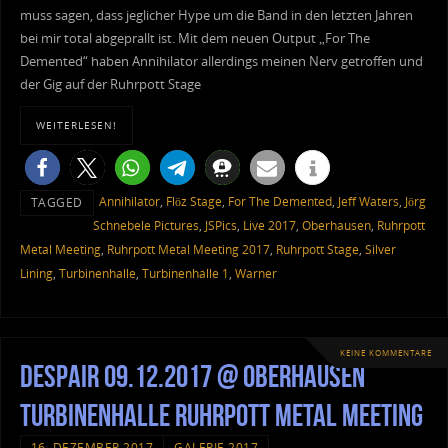
muss sagen, dass jeglicher Hype um die Band in den letzten Jahren
bei mir total abgeprallt ist. Mit dem neuen Output „For The
Demented“ haben Annihilator allerdings meinen Nerv getroffen und
der Gig auf der Ruhrpott Stage
WEITERLESEN!
Annihilator
,
Flöz Stage
,
For The Demented
,
Jeff Waters
,
Jörg
TAGGED
Schnebele Pictures
,
JSPics
,
Live 2017
,
Oberhausen
,
Ruhrpott
Metal Meeting
,
Ruhrpott Metal Meeting 2017
,
Ruhrpott Stage
,
Silver
Lining
,
Turbinenhalle
,
Turbinenhalle 1
,
Warner
KEINE KOMMENTARE
Despair 09.12.2017 @ Oberhausen
Turbinenhalle Ruhrpott Metal Meeting
16. DEZEMBER 2017
GALERIE 2017