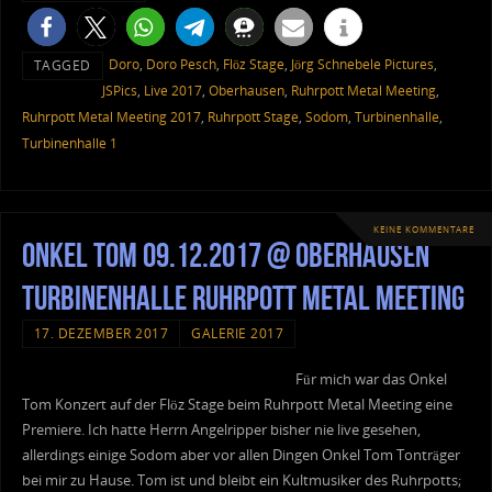
Doro
,
Doro Pesch
,
Flöz Stage
,
Jörg Schnebele Pictures
,
TAGGED
JSPics
,
Live 2017
,
Oberhausen
,
Ruhrpott Metal Meeting
,
Ruhrpott Metal Meeting 2017
,
Ruhrpott Stage
,
Sodom
,
Turbinenhalle
,
Turbinenhalle 1
KEINE KOMMENTARE
Onkel Tom 09.12.2017 @ Oberhausen
Turbinenhalle Ruhrpott Metal Meeting
17. DEZEMBER 2017
GALERIE 2017
Für mich war das Onkel
Tom Konzert auf der Flöz Stage beim Ruhrpott Metal Meeting eine
Premiere. Ich hatte Herrn Angelripper bisher nie live gesehen,
allerdings einige Sodom aber vor allen Dingen Onkel Tom Tonträger
bei mir zu Hause. Tom ist und bleibt ein Kultmusiker des Ruhrpotts;