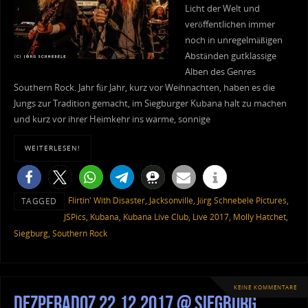
Licht der Welt und
veröffentlichen immer
noch in unregelmäßigen
Abständen gutklassige
Alben des Genres
Southern Rock. Jahr für Jahr, kurz vor Weihnachten, haben es die
Jungs zur Tradition gemacht, im Siegburger Kubana halt zu machen
und kurz vor ihrer Heimkehr ins warme, sonnige
WEITERLESEN!
Flirtin' With Disaster
,
Jacksonville
,
Jörg Schnebele Pictures
,
TAGGED
JSPics
,
Kubana
,
Kubana Live Club
,
Live 2017
,
Molly Hatchet
,
Siegburg
,
Southern Rock
KEINE KOMMENTARE
Dezperadoz 22.12.2017 @ Siegburg