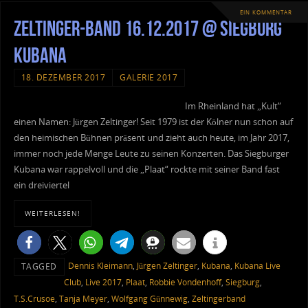
EIN KOMMENTAR
Zeltinger-Band 16.12.2017 @ Siegburg
Kubana
18. DEZEMBER 2017
GALERIE 2017
Im Rheinland hat „Kult“
einen Namen: Jürgen Zeltinger! Seit 1979 ist der Kölner nun schon auf
den heimischen Bühnen präsent und zieht auch heute, im Jahr 2017,
immer noch jede Menge Leute zu seinen Konzerten. Das Siegburger
Kubana war rappelvoll und die „Plaat“ rockte mit seiner Band fast
ein dreiviertel
WEITERLESEN!
Dennis Kleimann
,
Jürgen Zeltinger
,
Kubana
,
Kubana Live
TAGGED
Club
,
Live 2017
,
Plaat
,
Robbie Vondenhoff
,
Siegburg
,
T.S.Crusoe
,
Tanja Meyer
,
Wolfgang Günnewig
,
Zeltingerband