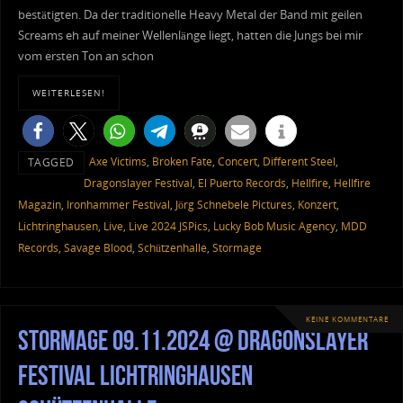
bestätigten. Da der traditionelle Heavy Metal der Band mit geilen
Screams eh auf meiner Wellenlänge liegt, hatten die Jungs bei mir
vom ersten Ton an schon
WEITERLESEN!
Axe Victims
,
Broken Fate
,
Concert
,
Different Steel
,
TAGGED
Dragonslayer Festival
,
El Puerto Records
,
Hellfire
,
Hellfire
Magazin
,
Ironhammer Festival
,
Jörg Schnebele Pictures
,
Konzert
,
Lichtringhausen
,
Live
,
Live 2024 JSPics
,
Lucky Bob Music Agency
,
MDD
Records
,
Savage Blood
,
Schützenhalle
,
Stormage
KEINE KOMMENTARE
Stormage 09.11.2024 @ Dragonslayer
Festival Lichtringhausen