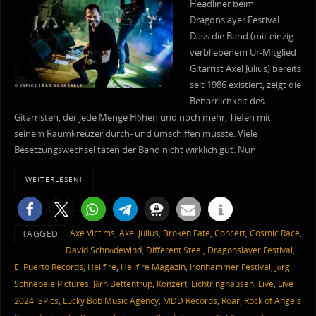
Headliner beim
Dragonslayer Festival.
Dass die Band (mit einzig
verbliebenem Ur-Mitglied
Gitarrist Axel Julius) bereits
seit 1986 existiert, zeigt die
Beharrlichkeit des
Gitarristen, der jede Menge Höhen und noch mehr, Tiefen mit
seinem Raumkreuzer durch- und umschiffen musste. Viele
Besetzungswechsel taten der Band nicht wirklich gut. Nun
WEITERLESEN!
Axe Victims
,
Axel Julius
,
Broken Fate
,
Concert
,
Cosmic Race
,
TAGGED
David Schnödewind
,
Different Steel
,
Dragonslayer Festival
,
El Puerto Records
,
Hellfire
,
Hellfire Magazin
,
Ironhammer Festival
,
Jörg
Schnebele Pictures
,
Jörn Bettentrup
,
Konzert
,
Lichtringhausen
,
Live
,
Live
2024 JSPics
,
Lucky Bob Music Agency
,
MDD Records
,
Roar
,
Rock of Angels