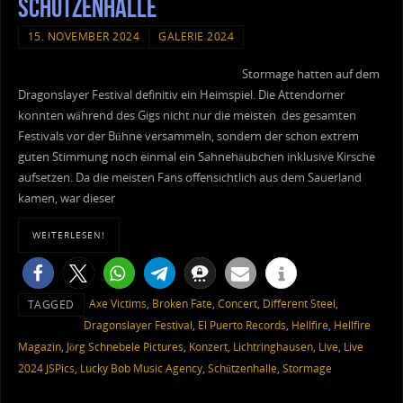
Schützenhalle
15. NOVEMBER 2024
GALERIE 2024
Stormage hatten auf dem
Dragonslayer Festival definitiv ein Heimspiel. Die Attendorner
konnten während des Gigs nicht nur die meisten des gesamten
Festivals vor der Bühne versammeln, sondern der schon extrem
guten Stimmung noch einmal ein Sahnehäubchen inklusive Kirsche
aufsetzen. Da die meisten Fans offensichtlich aus dem Sauerland
kamen, war dieser
WEITERLESEN!
Axe Victims
,
Broken Fate
,
Concert
,
Different Steel
,
TAGGED
Dragonslayer Festival
,
El Puerto Records
,
Hellfire
,
Hellfire
Magazin
,
Jörg Schnebele Pictures
,
Konzert
,
Lichtringhausen
,
Live
,
Live
2024 JSPics
,
Lucky Bob Music Agency
,
Schützenhalle
,
Stormage