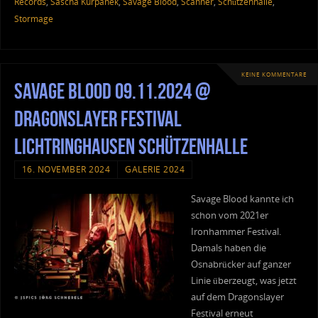
Records
,
Sascha Kurpanek
,
Savage Blood
,
Scanner
,
Schützenhalle
,
Stormage
KEINE KOMMENTARE
Savage Blood 09.11.2024 @
Dragonslayer Festival
Lichtringhausen Schützenhalle
16. NOVEMBER 2024
GALERIE 2024
Savage Blood kannte ich
schon vom 2021er
Ironhammer Festival.
Damals haben die
Osnabrücker auf ganzer
Linie überzeugt, was jetzt
auf dem Dragonslayer
Festival erneut