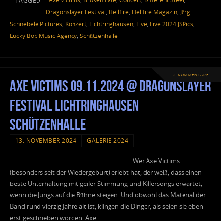
Axe Victims
,
Broken Fate
,
Concert
,
Different Steel
,
TAGGED
Dragonslayer Festival
,
Hellfire
,
Hellfire Magazin
,
Jörg
Schnebele Pictures
,
Konzert
,
Lichtringhausen
,
Live
,
Live 2024 JSPics
,
Lucky Bob Music Agency
,
Schützenhalle
2 KOMMENTARE
Axe Victims 09.11.2024 @ Dragonslayer
Festival Lichtringhausen
Schützenhalle
13. NOVEMBER 2024
GALERIE 2024
Wer Axe Victims
(besonders seit der Wiedergeburt) erlebt hat, der weiß, dass einen
beste Unterhaltung mit geiler Stimmung und Killersongs erwartet,
wenn die Jungs auf die Bühne steigen. Und obwohl das Material der
Band rund vierzig Jahre alt ist, klingen die Dinger, als seien sie eben
erst geschrieben worden. Axe