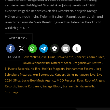
verbliebenem Ur-Mitglied Gitarrist Axel Julius) bereits seit 1986
existiert, zeigt die Beharrlichkeit des Gitarristen, der jede Menge
Höhen und noch mehr, Tiefen mit seinem Raumkreuzer durch- und
umschiffen musste. Viele Besetzungswechsel taten der Band nicht
wirklich gut. Nun
WEITERLESEN!
Axe Victims
,
Axel Julius
,
Broken Fate
,
Concert
,
Cosmic Race
,
TAGGED
David Schnödewind
,
Different Steel
,
Dragonslayer Festival
,
El Puerto Records
,
Hellfire
,
Hellfire Magazin
,
Ironhammer Festival
,
Jörg
Schnebele Pictures
,
Jörn Bettentrup
,
Konzert
,
Lichtringhausen
,
Live
,
Live
2024 JSPics
,
Lucky Bob Music Agency
,
MDD Records
,
Roar
,
Rock of Angels
Records
,
Sascha Kurpanek
,
Savage Blood
,
Scanner
,
Schützenhalle
,
Stormage