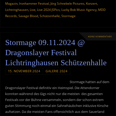
Magazin
,
Ironhammer Festival
,
Jörg Schnebele Pictures
,
Konzert
,
Lichtringhausen
,
Live
,
Live 2024 JSPics
,
Lucky Bob Music Agency
,
MDD
Records
,
Savage Blood
,
Schützenhalle
,
Stormage
KEINE KOMMENTARE
Stormage 09.11.2024 @
Dragonslayer Festival
Lichtringhausen Schützenhalle
15. NOVEMBER 2024
GALERIE 2024
Stormage hatten auf dem
Dragonslayer Festival definitiv ein Heimspiel. Die Attendorner
konnten während des Gigs nicht nur die meisten des gesamten
Festivals vor der Bühne versammeln, sondern der schon extrem
guten Stimmung noch einmal ein Sahnehäubchen inklusive Kirsche
aufsetzen. Da die meisten Fans offensichtlich aus dem Sauerland