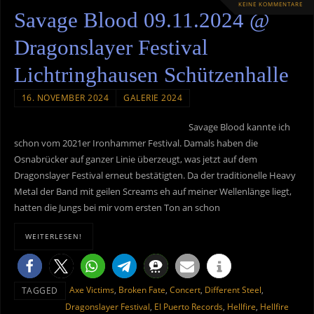
KEINE KOMMENTARE
Savage Blood 09.11.2024 @
Dragonslayer Festival
Lichtringhausen Schützenhalle
16. NOVEMBER 2024
GALERIE 2024
Savage Blood kannte ich
schon vom 2021er Ironhammer Festival. Damals haben die
Osnabrücker auf ganzer Linie überzeugt, was jetzt auf dem
Dragonslayer Festival erneut bestätigten. Da der traditionelle Heavy
Metal der Band mit geilen Screams eh auf meiner Wellenlänge liegt,
hatten die Jungs bei mir vom ersten Ton an schon
WEITERLESEN!
Axe Victims
,
Broken Fate
,
Concert
,
Different Steel
,
TAGGED
Dragonslayer Festival
,
El Puerto Records
,
Hellfire
,
Hellfire