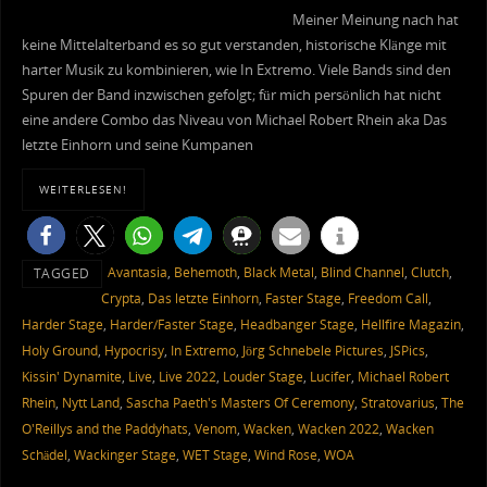
Meiner Meinung nach hat
keine Mittelalterband es so gut verstanden, historische Klänge mit
harter Musik zu kombinieren, wie In Extremo. Viele Bands sind den
Spuren der Band inzwischen gefolgt; für mich persönlich hat nicht
eine andere Combo das Niveau von Michael Robert Rhein aka Das
letzte Einhorn und seine Kumpanen
WEITERLESEN!
Avantasia
,
Behemoth
,
Black Metal
,
Blind Channel
,
Clutch
,
TAGGED
Crypta
,
Das letzte Einhorn
,
Faster Stage
,
Freedom Call
,
Harder Stage
,
Harder/Faster Stage
,
Headbanger Stage
,
Hellfire Magazin
,
Holy Ground
,
Hypocrisy
,
In Extremo
,
Jörg Schnebele Pictures
,
JSPics
,
Kissin' Dynamite
,
Live
,
Live 2022
,
Louder Stage
,
Lucifer
,
Michael Robert
Rhein
,
Nytt Land
,
Sascha Paeth's Masters Of Ceremony
,
Stratovarius
,
The
O'Reillys and the Paddyhats
,
Venom
,
Wacken
,
Wacken 2022
,
Wacken
Schädel
,
Wackinger Stage
,
WET Stage
,
Wind Rose
,
WOA