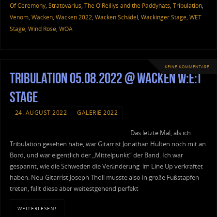
Of Ceremony
,
Stratovarius
,
The O'Reillys and the Paddyhats
,
Tribulation
,
Venom
,
Wacken
,
Wacken 2022
,
Wacken Schädel
,
Wackinger Stage
,
WET
Stage
,
Wind Rose
,
WOA
KEINE KOMMENTARE
Tribulation 05.08.2022 @ Wacken W:E:T
Stage
24. AUGUST 2022
GALERIE 2022
Das letzte Mal, als ich
Tribulation gesehen habe, war Gitarrist Jonathan Hulten noch mit an
Bord, und war eigentlich der „Mittelpunkt“ der Band. Ich war
gespannt, wie die Schweden die Veränderung im Line Up verkraftet
haben. Neu-Gitarrist Joseph Tholl musste also in große Fußstapfen
treten, füllt diese aber weitestgehend perfekt
WEITERLESEN!