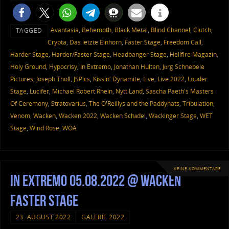
Avantasia
,
Behemoth
,
Black Metal
,
Blind Channel
,
Clutch
,
TAGGED
Crypta
,
Das letzte Einhorn
,
Faster Stage
,
Freedom Call
,
Harder Stage
,
Harder/Faster Stage
,
Headbanger Stage
,
Hellfire Magazin
,
Holy Ground
,
Hypocrisy
,
In Extremo
,
Jonathan Hulten
,
Jörg Schnebele
Pictures
,
Joseph Tholl
,
JSPics
,
Kissin' Dynamite
,
Live
,
Live 2022
,
Louder
Stage
,
Lucifer
,
Michael Robert Rhein
,
Nytt Land
,
Sascha Paeth's Masters
Of Ceremony
,
Stratovarius
,
The O'Reillys and the Paddyhats
,
Tribulation
,
Venom
,
Wacken
,
Wacken 2022
,
Wacken Schädel
,
Wackinger Stage
,
WET
Stage
,
Wind Rose
,
WOA
KEINE KOMMENTARE
In Extremo 05.08.2022 @ Wacken
Faster Stage
23. AUGUST 2022
GALERIE 2022