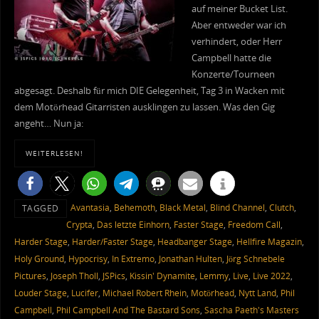
auf meiner Bucket List.
Aber entweder war ich
verhindert, oder Herr
Campbell hatte die
Konzerte/Tourneen
abgesagt. Deshalb für mich DIE Gelegenheit, Tag 3 in Wacken mit
dem Motörhead Gitarristen ausklingen zu lassen. Was den Gig
angeht… Nun ja:
WEITERLESEN!
Avantasia
,
Behemoth
,
Black Metal
,
Blind Channel
,
Clutch
,
TAGGED
Crypta
,
Das letzte Einhorn
,
Faster Stage
,
Freedom Call
,
Harder Stage
,
Harder/Faster Stage
,
Headbanger Stage
,
Hellfire Magazin
,
Holy Ground
,
Hypocrisy
,
In Extremo
,
Jonathan Hulten
,
Jörg Schnebele
Pictures
,
Joseph Tholl
,
JSPics
,
Kissin' Dynamite
,
Lemmy
,
Live
,
Live 2022
,
Louder Stage
,
Lucifer
,
Michael Robert Rhein
,
Motörhead
,
Nytt Land
,
Phil
Campbell
,
Phil Campbell And The Bastard Sons
,
Sascha Paeth's Masters