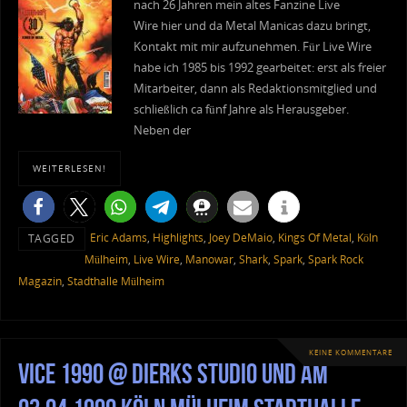
nach 26 Jahren mein altes Fanzine Live
Wire hier und da Metal Manicas dazu bringt,
Kontakt mit mir aufzunehmen. Für Live Wire
habe ich 1985 bis 1992 gearbeitet: erst als freier
Mitarbeiter, dann als Redaktionsmitglied und
schließlich ca fünf Jahre als Herausgeber.
Neben der
WEITERLESEN!
Eric Adams
,
Highlights
,
Joey DeMaio
,
Kings Of Metal
,
Köln
TAGGED
Mülheim
,
Live Wire
,
Manowar
,
Shark
,
Spark
,
Spark Rock
Magazin
,
Stadthalle Mülheim
KEINE KOMMENTARE
Vice 1990 @ Dierks Studio und am