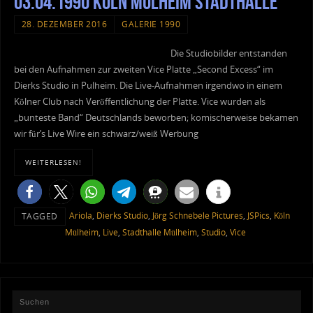
03.04.1990 Köln Mülheim Stadthalle
28. DEZEMBER 2016
GALERIE 1990
Die Studiobilder entstanden
bei den Aufnahmen zur zweiten Vice Platte „Second Excess“ im
Dierks Studio in Pulheim. Die Live-Aufnahmen irgendwo in einem
Kölner Club nach Veröffentlichung der Platte. Vice wurden als
„bunteste Band“ Deutschlands beworben; komischerweise bekamen
wir für’s Live Wire ein schwarz/weiß Werbung
WEITERLESEN!
Ariola
,
Dierks Studio
,
Jörg Schnebele Pictures
,
JSPics
,
Köln
TAGGED
Mülheim
,
Live
,
Stadthalle Mülheim
,
Studio
,
Vice