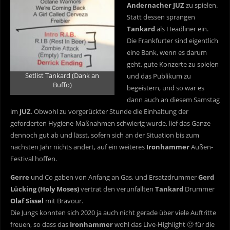
Andernacher JUZ
zu spielen.
Statt dessen sprangen
Tankard
als Headliner ein.
Die Frankfurter sind eigentlich
eine Bank, wenn es darum
geht, gute Konzerte zu spielen
Setlist Tankard (Dank an
und das Publikum zu
Buffo)
begeistern, und so war es
dann auch an diesem Samstag
im
JUZ
. Obwohl zu vorgerückter Stunde die Einhaltung der
geforderten Hygiene-Maßnahmen schwierig wurde, lief das Ganze
dennoch gut ab und lässt, sofern sich an der Situation bis zum
nächsten Jahr nichts ändert, auf ein weiteres
Ironhammer
Außen-
Festival hoffen.
Gerre
und Co gaben von Anfang an Gas, und Ersatzdrummer
Gerd
Lücking (Holy Moses)
vertrat den verunfallten
Tankard
Drummer
Olaf Sissel
mit Bravour.
Die Jungs konnten sich 2020 ja auch nicht gerade über viele Auftritte
freuen, so dass das
Ironhammer
wohl das Live-Highlight 🙂 für die