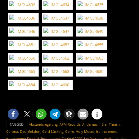
TAGGED
Abstandsregelung
,
AFM Records
,
Andernach
,
Bier-Thrash
,
Corona
,
Desinfektion
,
Gerd Lücking
,
Gerre
,
Holy Moses
,
Ironhammer
,
Ironhammer Festival
,
Ironhammer Festival 2020
,
Jag Panzer
,
Jan Müller
,
Jörg