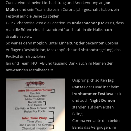
Zuerst einmal meine Hochachtung und Anerkennung an
Jan
Müller
und sein Team, die es im Corona Jahr geschafft haben, ein
Festival auf die Beine zu stellen.
Glücklicherweise lässt die Location im
Andernacher JUZ
es zu, dass
man die Bühne einfach „umdreht“ und statt in die Halle, nach
draußen spielt.
So war es denn möglich, unter Einhaltung der bekannten Corona
Auflagen (Desinfektion, Maskenpflicht und Abstandsregelung) das
Festival durch zuziehen.
Jan und Team: HUT AB und tausend Dank auch im Namen der
anwesenden Metalheads!!!!
Ursprünglich sollten
Jag
Panzer
der Headliner beim
Ironhammer Festiaval
sein
und auch
Night Demon
standen auf dem ersten
Billing.
Corona versaute den beiden
Bands das Vergnügen, im