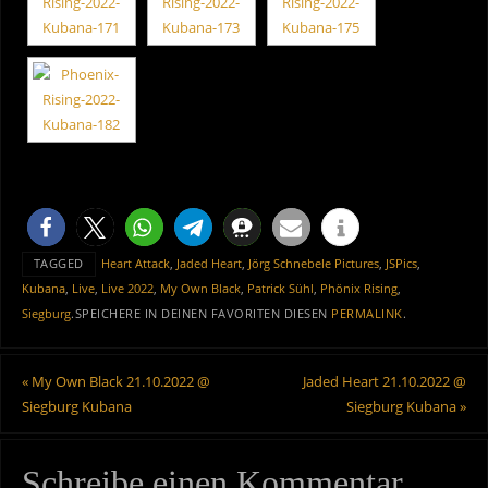
TAGGED
Heart Attack
,
Jaded Heart
,
Jörg Schnebele Pictures
,
JSPics
,
Kubana
,
Live
,
Live 2022
,
My Own Black
,
Patrick Sühl
,
Phönix Rising
,
Siegburg
.
SPEICHERE IN DEINEN FAVORITEN DIESEN
PERMALINK
.
«
My Own Black 21.10.2022 @
Jaded Heart 21.10.2022 @
Siegburg Kubana
Siegburg Kubana
»
Schreibe einen Kommentar