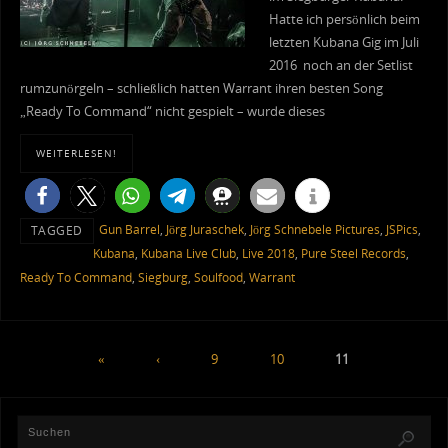
Hatte ich persönlich beim
letzten Kubana Gig im Juli
2016 noch an der Setlist
rumzunörgeln – schließlich hatten Warrant ihren besten Song
„Ready To Command“ nicht gespielt – wurde dieses
WEITERLESEN!
Gun Barrel
,
Jörg Juraschek
,
Jörg Schnebele Pictures
,
JSPics
,
TAGGED
Kubana
,
Kubana Live Club
,
Live 2018
,
Pure Steel Records
,
Ready To Command
,
Siegburg
,
Soulfood
,
Warrant
«
‹
9
10
11