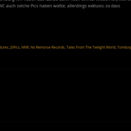
VC auch solche Pics haben wollte; allerdings exklusiv, so dass
ctures
,
JSPics
,
NNR
,
No Remorse Records
,
Tales From The Twilight World
,
Tombur