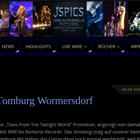
NEWS
HIGHLIGHTS
LIVE WIRE
BÜCHER
IMP
KEINE K
Tomburg Wormersdorf
die „Tales From The Twilight World“ Promotion; angeregt vom dama
abel NRR No Remorse Records. Das Shooting stieg auf unserer hei
Tomburg Wir haben das Ganze dann noch einmal wiederholt, weil d