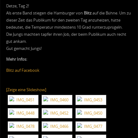
Detze, Tag 2!
Als erste Band stiegen die Hamburger von
Blitz
auf die Bühne. Um zu
dieser Zeit das Publikum für den zweiten Tag anzuheizen, hätte
bedeutet, die Temperatur mindestens 10 Grad runterzuprügeln.
Die Jungs machten tapfer ihren Job, der beim Publikum auch recht
gut ankam.
Gut gemacht Jungs!
Mehr Infos:
Blitz auf Facebook
[Zeige eine Slideshow]