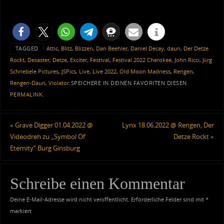
TAGGED
Attic
,
Blitz
,
Blizzen
,
Dan Beehler
,
Daniel Decay
,
daun
,
Der Detze
Rockt
,
Desaster
,
Detze
,
Exciter
,
Festival
,
Festival 2022 Cherokee
,
John Ricci
,
Jörg
Schnebele Pictures
,
JSPics
,
Live
,
Live 2022
,
Old Moon Madness
,
Rengen
,
Rengen-Daun
,
Violator
.
SPEICHERE IN DEINEN FAVORITEN DIESEN
PERMALINK
.
«
Grave Digger 01.04.2022 @
Lynx 18.06.2022 @ Rengen, Der
Videodreh zu „Symbol Of
Detze Rockt
»
Eternity“ Burg Ginsburg
Schreibe einen Kommentar
Deine E-Mail-Adresse wird nicht veröffentlicht.
Erforderliche Felder sind mit
*
markiert