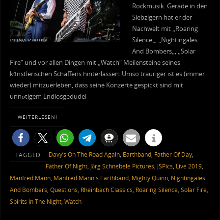
Rockmusik. Gerade in den
Siebzigern hat er der
Nachwelt mit „Roaring
Silence„, „Nightingales
And Bombers„, „Solar
Fire“ und vor allen Dingen mit „Watch“ Meilensteine seines
künstlerischen Schaffens hinterlassen. Umso trauriger ist es (immer
wieder) mitzuerleben, dass seine Konzerte gespickt sind mit
unnötigem Endlosgedudel
WEITERLESEN!
Davy’s On The Road Again
,
Earthband
,
Father Of Day
,
TAGGED
Father Of Night
,
Jörg Schnebele Pictures
,
JSPics
,
Live 2019
,
Manfred Mann
,
Manfred Mann's Earthband
,
Mighty Quinn
,
Nightingales
And Bombers
,
Questions
,
Rheinbach Classics
,
Roaring Silence
,
Solar Fire
,
Spirits In The Night
,
Watch