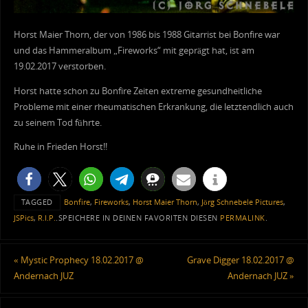
Horst Maier Thorn, der von 1986 bis 1988 Gitarrist bei Bonfire war
und das Hammeralbum „Fireworks“ mit geprägt hat, ist am
19.02.2017 verstorben.
Horst hatte schon zu Bonfire Zeiten extreme gesundheitliche
Probleme mit einer rheumatischen Erkrankung, die letztendlich auch
zu seinem Tod führte.
Ruhe in Frieden Horst!!
TAGGED
Bonfire
,
Fireworks
,
Horst Maier Thorn
,
Jörg Schnebele Pictures
,
JSPics
,
R.I.P.
.
SPEICHERE IN DEINEN FAVORITEN DIESEN
PERMALINK
.
«
Mystic Prophecy 18.02.2017 @
Grave Digger 18.02.2017 @
Andernach JUZ
Andernach JUZ
»