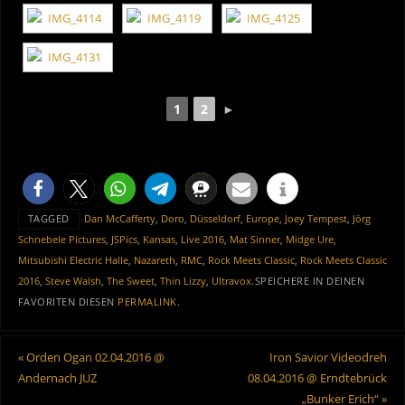
1
2
►
TAGGED
Dan McCafferty
,
Doro
,
Düsseldorf
,
Europe
,
Joey Tempest
,
Jörg
Schnebele Pictures
,
JSPics
,
Kansas
,
Live 2016
,
Mat Sinner
,
Midge Ure
,
Mitsubishi Electric Halle
,
Nazareth
,
RMC
,
Rock Meets Classic
,
Rock Meets Classic
2016
,
Steve Walsh
,
The Sweet
,
Thin Lizzy
,
Ultravox
.
SPEICHERE IN DEINEN
FAVORITEN DIESEN
PERMALINK
.
«
Orden Ogan 02.04.2016 @
Iron Savior Videodreh
Andernach JUZ
08.04.2016 @ Erndtebrück
„Bunker Erich“
»