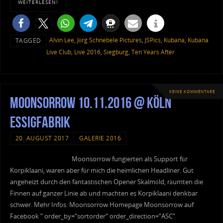
WEITERLESEN!
Alvin Lee
,
Jörg Schnebele Pictures
,
JSPics
,
Kubana
,
Kubana
TAGGED
Live Club
,
Live 2016
,
Siegburg
,
Ten Years After
KEINE KOMMENTARE
Moonsorrow 10.11.2016 @ Köln
Essigfabrik
20. AUGUST 2017
GALERIE 2016
Moonsorrow fungierten als Support für
Korpiklaani, waren aber für mich die heimlichen Headliner. Gut
angeheizt durch den fantastischen Opener Skalmöld, räumten die
Finnen auf ganzer Linie ab und machten es Korpiklaani denkbar
schwer. Mehr Infos: Moonsorrow Homepage Moonsorrow auf
Facebook “ order_by=“sortorder“ order_direction=“ASC“