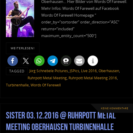
Oberhausen… Hier Bilder von Words Of Farewell.
Mehr Infos: Words Of Farewell auf Facebook
Words Of Farewell Homepage “
order_by=“sortorder“ order_direction=“ASC“
returns=“included“
maximum_entity_count=“500″]
WEITERLESEN!
Jörg Schnebele Pictures
,
JSPics
,
Live 2016
,
Oberhausen
,
TAGGED
Ruhrpott Metal Meeting
,
Ruhrpott Metal Meeting 2016
,
Turbinenhalle
,
Words Of Farewell
KEINE KOMMENTARE
Sister 03.12.2016 @ Ruhrpott Metal
Meeting Oberhausen Turbinenhalle