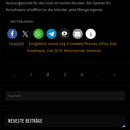
Aushängeschild für die Insel im hohen Norden. Als Opener für
Korpiklaani schafften es die Isländer, jede Menge eigener
WEITERLESEN!
Essigfabrik
,
Island
,
Jörg Schnebele Pictures
,
JSPics
,
Köln
,
TAGGED
Korpiklaani
,
Live 2016
,
Moonsorrow
,
Skalmöld
‹
1
2
3
4
›
»
NEUESTE BEITRÄGE