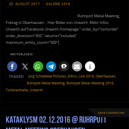
20. AUGUST 2017
GALERIE 2016
Ruhrpott Metal Meeting,
Freitag in Oberhausen… Hier Bilder von Unearth. Mehr Infos:
Unearth auf Facebook Unearth Homepage “ order_by=“sortorder“
order_direction=“ASC“ returns=“included“
maximum_entity_count=“500″]
WEITERLESEN!
Jörg Schnebele Pictures
,
JSPics
,
Live 2016
,
Oberhausen
,
TAGGED
Ruhrpott Metal Meeting
,
Ruhrpott Metal Meeting 2016
,
Turbinenhalle
,
Unearth
KEINE KOMMENTARE
Kataklysm 02.12.2016 @ Ruhrpott