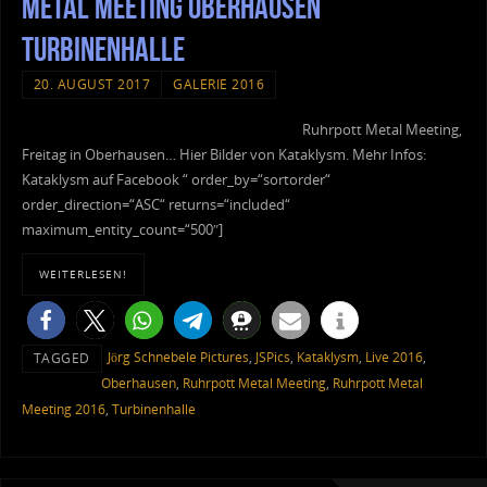
Metal Meeting Oberhausen
Turbinenhalle
20. AUGUST 2017
GALERIE 2016
Ruhrpott Metal Meeting,
Freitag in Oberhausen… Hier Bilder von Kataklysm. Mehr Infos:
Kataklysm auf Facebook “ order_by=“sortorder“
order_direction=“ASC“ returns=“included“
maximum_entity_count=“500″]
WEITERLESEN!
Jörg Schnebele Pictures
,
JSPics
,
Kataklysm
,
Live 2016
,
TAGGED
Oberhausen
,
Ruhrpott Metal Meeting
,
Ruhrpott Metal
Meeting 2016
,
Turbinenhalle